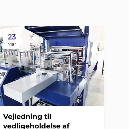
23
2
Mar
Ma
Vejledning til
vedligeholdelse af