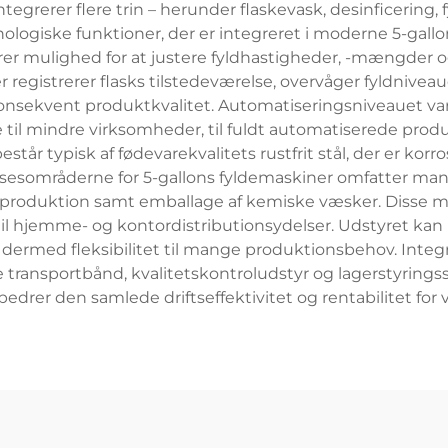
ntegrerer flere trin – herunder flaskevask, desinficering, 
ogiske funktioner, der er integreret i moderne 5-gall
rer mulighed for at justere fyldhastigheder, -mængder o
egistrerer flasks tilstedeværelse, overvåger fyldniveauet
konsekvent produktkvalitet. Automatiseringsniveauet vari
til mindre virksomheder, til fuldt automatiserede produ
står typisk af fødevarekvalitets rustfrit stål, der er ko
sesområderne for 5-gallons fyldemaskiner omfatter mang
produktion samt emballage af kemiske væsker. Disse mas
il hjemme- og kontordistributionsydelser. Udstyret kan 
 dermed fleksibilitet til mange produktionsbehov. Inte
e transportbånd, kvalitetskontroludstyr og lagerstyring
drer den samlede driftseffektivitet og rentabilitet for v