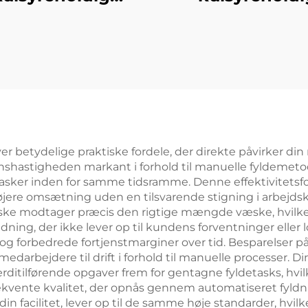
softdrink-
softdrink-
yldningsmaskine
affyldningsmas
iver betydelige praktiske fordele, der direkte påvirker di
nshastigheden markant i forhold til manuelle fyldemetode
 flasker inden for samme tidsramme. Denne effektivitetsf
jere omsætning uden en tilsvarende stigning i arbejds
flaske modtager præcis den rigtige mængde væske, hvil
yldning, der ikke lever op til kundens forventninger ell
d og forbedrede fortjenstmarginer over tid. Besparelser p
edarbejdere til drift i forhold til manuelle processer.
rditilførende opgaver frem for gentagne fyldetasks, hvil
sekvente kvalitet, der opnås gennem automatiseret fyldni
din facilitet, lever op til de samme høje standarder, hvi