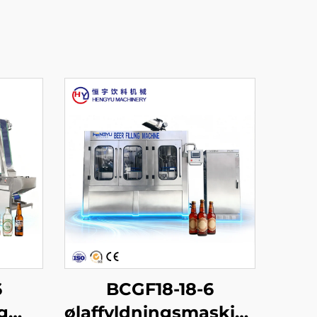
6
BCGF18-18-6
g
ølaffyldningsmaskine-