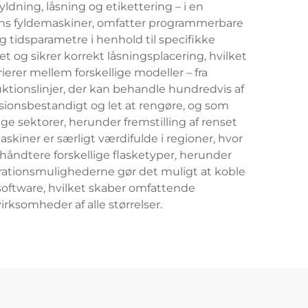
fyldning, låsning og etikettering – i en
ons fyldemaskiner, omfatter programmerbare
g tidsparametre i henhold til specifikke
 og sikrer korrekt låsningsplacering, hvilket
erer mellem forskellige modeller – fra
ktionslinjer, der kan behandle hundredvis af
rrosionsbestandigt og let at rengøre, og som
e sektorer, herunder fremstilling af renset
kiner er særligt værdifulde i regioner, hvor
håndtere forskellige flasketyper, herunder
grationsmulighederne gør det muligt at koble
ssoftware, hvilket skaber omfattende
irksomheder af alle størrelser.