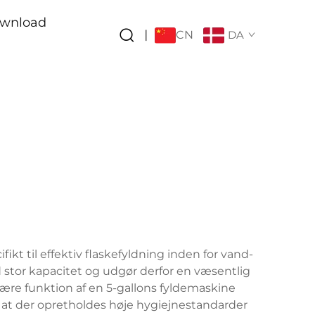
wnload
CN
|
DA
ikt til effektiv flaskefyldning inden for vand-
stor kapacitet og udgør derfor en væsentlig
mære funktion af en 5-gallons fyldemaskine
 at der opretholdes høje hygiejnestandarder