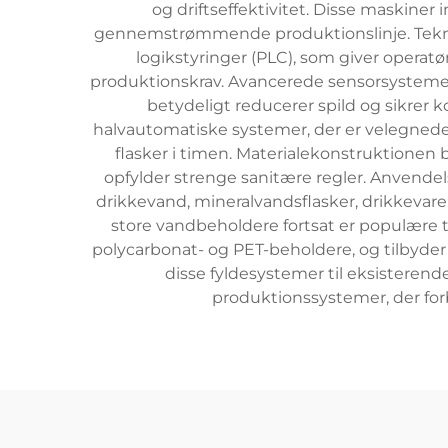
og driftseffektivitet. Disse maskiner i
gennemstrømmende produktionslinje. Teknol
logikstyringer (PLC), som giver operatø
produktionskrav. Avancerede sensorsystemer r
betydeligt reducerer spild og sikrer 
halvautomatiske systemer, der er velegnede 
flasker i timen. Materialekonstruktionen be
opfylder strenge sanitære regler. Anvendel
drikkevand, mineralvandsflasker, drikkevare
store vandbeholdere fortsat er populære t
polycarbonat- og PET-beholdere, og tilbyder
disse fyldesystemer til eksisterend
produktionssystemer, der forbe