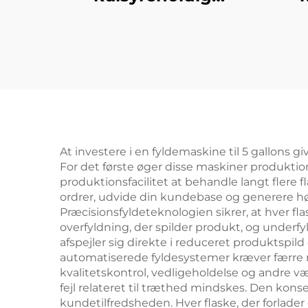
softdrink-
affyldningsmaskine
aff
At investere i en fyldemaskine til 5 gallons g
For det første øger disse maskiner produktio
produktionsfacilitet at behandle langt flere
ordrer, udvide din kundebase og generere hø
Præcisionsfyldeteknologien sikrer, at hver 
overfyldning, der spilder produkt, og underf
afspejler sig direkte i reduceret produktspil
automatiserede fyldesystemer kræver færre m
kvalitetskontrol, vedligeholdelse og andre væ
fejl relateret til træthed mindskes. Den kon
kundetilfredsheden. Hver flaske, der forlader 