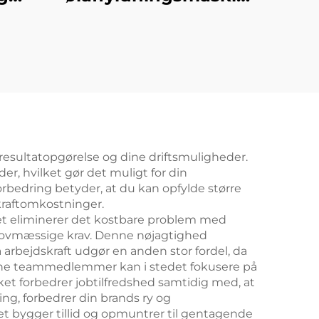
2
kine
n resultatopgørelse og dine driftsmuligheder.
r, hvilket gør det muligt for din
orbedring betyder, at du kan opfylde større
kraftomkostninger.
ket eliminerer det kostbare problem med
er lovmæssige krav. Denne nøjagtighed
å arbejdskraft udgør en anden stor fordel, da
 Dine teammedlemmer kan i stedet fokusere på
ket forbedrer jobtilfredshed samtidig med, at
ng, forbedrer din brands ry og
lket bygger tillid og opmuntrer til gentagende