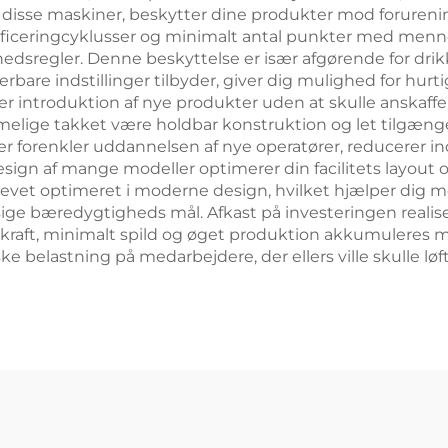
 i disse maskiner, beskytter dine produkter mod foruren
iceringcyklusser og minimalt antal punkter med menne
edsregler. Denne beskyttelse er især afgørende for drik
bare indstillinger tilbyder, giver dig mulighed for hurtig
introduktion af nye produkter uden at skulle anskaffe 
elige takket være holdbar konstruktion og let tilgænge
r forenkler uddannelsen af nye operatører, reducerer i
n af mange modeller optimerer din facilitets layout og
levet optimeret i moderne design, hvilket hjælper dig 
ge bæredygtigheds mål. Afkast på investeringen realiser
skraft, minimalt spild og øget produktion akkumuleres 
ke belastning på medarbejdere, der ellers ville skulle l