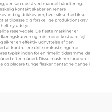
ing, der kan opstå ved manuel håndtering.
skelig kontakt skaber en renere
kevand og drikkevarer, hvor sikkerhed ikke
t at tilpasse dig forskellige produktionskrav,
helt ny udstyr.
lige reservedele. De fleste maskiner er
ndlæringskurven og minimerer kostbare fejl
 sikrer en effektiv udnyttelse af den
med at kontrollere driftsomkostningerne
es typisk inden for en rimelig tidsramme, da
måned efter måned. Disse maskiner forbedrer
øfte og placere tunge flasker gentagne gange i