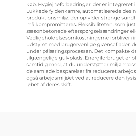
køb. Hygiejneforbedringer, der er integreret
Lukkede fyldenkamre, automatiserede desinf
produktionsmiljø, der opfylder strenge sundh
må kompromitteres. Fleksibiliteten, som juster
sæsonbetonede efterspørgselsændringer eller 
Vedligeholdelsesomkostningerne forbliver rim
udstyret med brugervenlige grænseflader, de
under pålæringsprocessen. Det kompakte desig
tilgængelige gulvplads. Energiforbruget er b
samtidig med, at du understøtter miljømæssi
de samlede besparelser fra reduceret arbejd
også arbejdsmiljøet ved at reducere den fysis
løbet af deres skift.