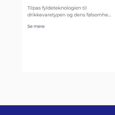
Tilpas fyldeteknologien til
drikkevaretypen og dens følsomhed.
Fyldemaskiner med modtryk til
Se mere
kulsyreholdige drikkevarer og øl.
Kulsyreholdige drikkevarer som
sodavand, mousserende vand og øl
kræver omhyggelige fyldemetoder
for at bevare deres brus, samtidig
med at man undgår uønsket
skumning…