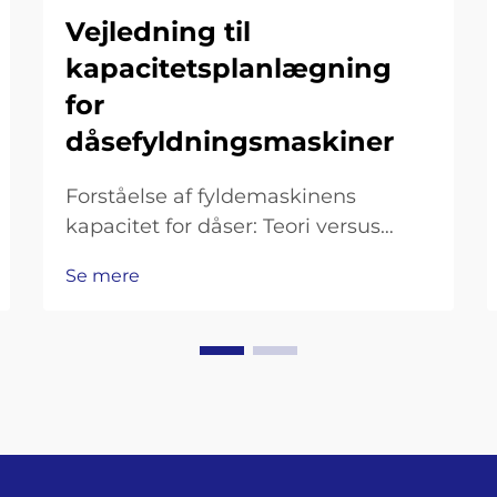
Vejledning til
kapacitetsplanlægning
for
dåsefyldningsmaskiner
Forståelse af fyldemaskinens
kapacitet for dåser: Teori versus
reelle ydeevne – hvorfor teoretisk
Se mere
kapacitet sjældent matcher den
effektive output på fyldelinjer for
dåser. Når virksomheder taler om
konserveringshastighed på 100
dåser pr. minut, henviser de til det,
der kaldes…