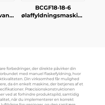
BCGF18-18-6
 vand
ølaffyldningsmaskine-
r
2
re forbedringer, der direkte påvirker din
 forbundet med manuel flaskefyldning, hvor
uktkvaliteten. Din virksomhed får mulighed
ere, da én enkelt maskine, der betjenes af et
pecifikationer. Præcisionskonstruktionen
er ved at forhindre produktspild, samtidig
alitet, når du implementerer en korrekt
luftbårne forureninger, og den sanitære