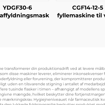
YDGF30-6
CGF14-12-5
affyldningsmaskine
fyllemaskine til
i PET-flaske
e transformerer din produktionsdrift ved at levere målba
 som disse maskiner leverer, eliminerer inkonsekvenser
 underfyldning eller forurening, der kompromitterer prod
igt uden en tilsvarende stigning i antallet af medarbejd
ere tusinde flasker i timen – afhængigt af modellens s
 angivne mængde, hvilket beskytter dine fortjenstmargen
de mærkningskrav. Hygiejneniveauet når farmaceutisk kv
a den lukkede fyldningsmiljø beskytter produktet mod 