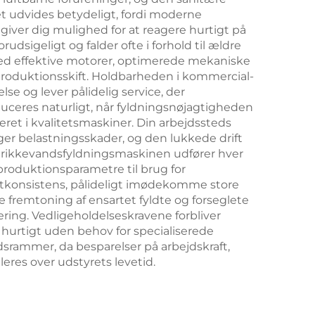
et udvides betydeligt, fordi moderne
 giver dig mulighed for at reagere hurtigt på
igeligt og falder ofte i forhold til ældre
ed effektive motorer, optimerede mekaniske
roduktionsskift. Holdbarheden i kommercial-
se og lever pålidelig service, der
uceres naturligt, når fyldningsnøjagtigheden
ret i kvalitetsmaskiner. Din arbejdssteds
er belastningsskader, og den lukkede drift
 drikkevandsfyldningsmaskinen udfører hver
roduktionsparametre til brug for
ktkonsistens, pålideligt imødekomme store
e fremtoning af ensartet fyldte og forseglete
ering. Vedligeholdelseskravene forbliver
hurtigt uden behov for specialiserede
idsrammer, da besparelser på arbejdskraft,
res over udstyrets levetid.