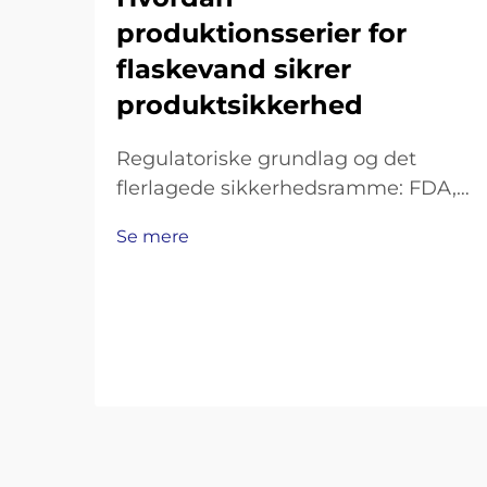
produktionsserier for
flaskevand sikrer
produktsikkerhed
Regulatoriske grundlag og det
flerlagede sikkerhedsramme: FDA,
EPA og ISO-standarder specifikke
Se mere
for produktionslinjer til flasket vand.
Brancheen for flasket vand opererer
inden for et ret strengt sæt regler.
FDA har disse ting, der kaldes gode
fremstillingspraksis (GMP)…