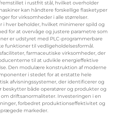
stillet i rustfrit stål, hvilket overholder
maskiner kan håndtere forskellige flasketyper
er for virksomheder i alle størrelser.
 hver beholder, hvilket minimerer spild og
hed for at overvåge og justere parametre som
kiner er udstyret med PLC-programmerbare
e funktioner til vedligeholdelsesformål.
faciliteter, farmaceutiske virksomheder, der
oducenterne til at udvikle energieffektive
else. Den modulære konstruktion af moderne
ponenter i stedet for at erstatte hele
isk afvisningssystemer, der identificerer og
oner beskytter både operatører og produkter og
m driftsanormaliteter. Investeringen i en
nger, forbedret produktionseffektivitet og
ceprægede markeder.