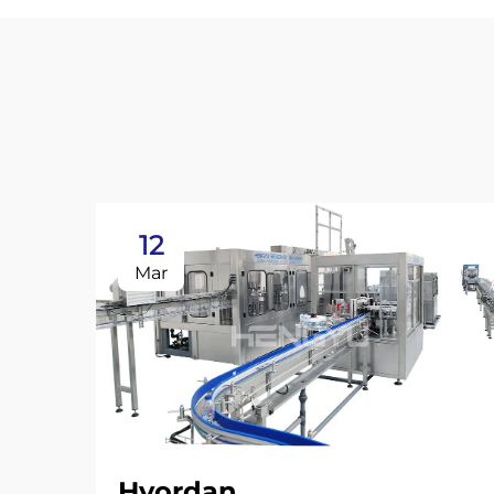
12
Mar
Hvordan