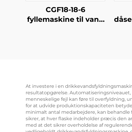
CGF18-18-6
fyllemaskine til vand
dåse
i PET-flasker
At investere i en drikkevandsfyldningsmaskin
resultatopgørelse. Automatiseringsniveauet,
menneskelige fejl kan føre til overfyldning,
for at udvide produktionskapaciteten betydel
minimalt antal medarbejdere, kan behandle fl
sikrer, at hver flaske indeholder præcis den
med at det sikrer overholdelse af reguleren
vedligeholdt drikkevandsfyldningsmaskine, d