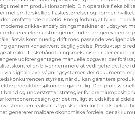
igt mellem produktionsomløb. Din operative fleksibilit
r mellem forskellige flaskestørrelser og -former, hvilket
 omfattende nedetid. Energiforbruget bliver mere foruds
a moderne drikkevandsfyldningsmaskiner er udstyret m
er reducerer elomkostningerne under længerevarende p
åler årsvis kontinuerlig drift med passende vedligeholdel
ring gennem konsekvent daglig ydelse. Produktspild red
ge af milde flaskehåndteringsmekanismer, der er integre
ængere udfører gentagne manuelle opgaver, der forårsag
litetskontrollen bliver nemmere at vedligeholde, fordi
er via digitale overvågningsystemer, der dokumenterer p
rkedskonkurrencen styrkes, når du kan garantere produ
ffektiv produktionsøkonomi gør mulig. Den professionell
dit brand og understøtter strategier for premiumposition
 komponentdesign gør det muligt at udskifte sliddele 
investeringen realiseres typisk inden for forudsigelige t
itet genererer målbare økonomiske fordele, der akkumule