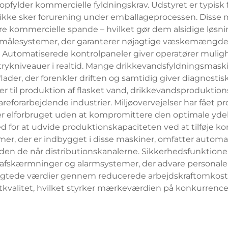
ylder kommercielle fyldningskrav. Udstyret er typisk frem
 ikke sker forurening under emballageprocessen. Disse 
ore kommercielle spande – hvilket gør dem alsidige løsning
ålesystemer, der garanterer nøjagtige væskemængder i
. Automatiserede kontrolpaneler giver operatører mulig
trykniveauer i realtid. Mange drikkevandsfyldningsmas
der, der forenkler driften og samtidig giver diagnostisk
til produktion af flasket vand, drikkevandsproduktions
eforarbejdende industrier. Miljøovervejelser har fået pr
er elforbruget uden at kompromittere den optimale yd
for at udvide produktionskapaciteten ved at tilføje kom
mer, der er indbygget i disse maskiner, omfatter automat
r, inden de når distributionskanalerne. Sikkerhedsfunkti
afskærmninger og alarmsystemer, der advare personale o
gtede værdier gennem reducerede arbejdskraftomkostni
kvalitet, hvilket styrker mærkeværdien på konkurren