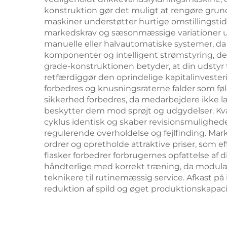
konstruktion gør det muligt at rengøre grund
maskiner understøtter hurtige omstillingstide
markedskrav og sæsonmæssige variationer uden
manuelle eller halvautomatiske systemer, d
komponenter og intelligent strømstyring, d
grade-konstruktionen betyder, at din udstyr t
retfærdiggør den oprindelige kapitalinveste
forbedres og knusningsraterne falder som føl
sikkerhed forbedres, da medarbejdere ikke l
beskytter dem mod sprøjt og udgydelser. Kva
cyklus identisk og skaber revisionsmulighed
regulerende overholdelse og fejlfinding. Ma
ordrer og opretholde attraktive priser, som e
flasker forbedrer forbrugernes opfattelse af 
håndterlige med korrekt træning, da modulær
teknikere til rutinemæssig service. Afkast på 
reduktion af spild og øget produktionskapac