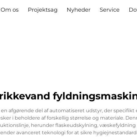
Om os
Projektsag
Nyheder
Service
Do
rikkevand fyldningsmaski
 afgørende del af automatiseret udstyr, der specifikt er
sker i beholdere af forskellig størrelse og materiale. De
oduktionslinje, herunder flaskeudskylning, væskefyldning
nder avanceret teknologi for at sikre hygiejnestandard