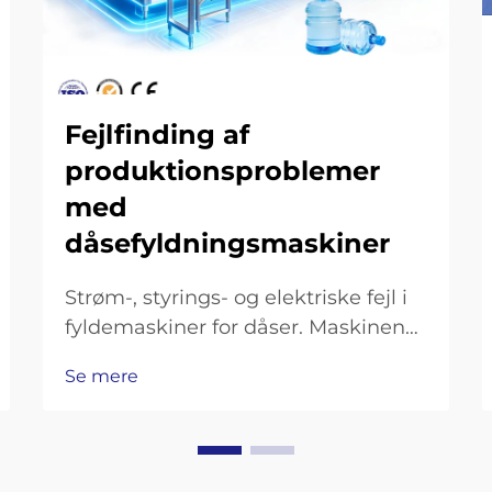
Fejlfinding af
produktionsproblemer
med
dåsefyldningsmaskiner
Strøm-, styrings- og elektriske fejl i
fyldemaskiner for dåser. Maskinen
tænder ikke: kontrol af
Se mere
hovedstrømforsyning, sikringer og
nødstopkreds. Hvis fyldemaskinen
for dåser slet ikke starter, er det
første, man skal gøre, at kontrollere,