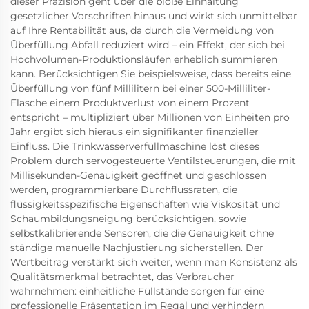
dieser Präzision geht über die bloße Einhaltung
gesetzlicher Vorschriften hinaus und wirkt sich unmittelbar
auf Ihre Rentabilität aus, da durch die Vermeidung von
Überfüllung Abfall reduziert wird – ein Effekt, der sich bei
Hochvolumen-Produktionsläufen erheblich summieren
kann. Berücksichtigen Sie beispielsweise, dass bereits eine
Überfüllung von fünf Millilitern bei einer 500-Milliliter-
Flasche einem Produktverlust von einem Prozent
entspricht – multipliziert über Millionen von Einheiten pro
Jahr ergibt sich hieraus ein signifikanter finanzieller
Einfluss. Die Trinkwasserverfüllmaschine löst dieses
Problem durch servogesteuerte Ventilsteuerungen, die mit
Millisekunden-Genauigkeit geöffnet und geschlossen
werden, programmierbare Durchflussraten, die
flüssigkeitsspezifische Eigenschaften wie Viskosität und
Schaumbildungsneigung berücksichtigen, sowie
selbstkalibrierende Sensoren, die die Genauigkeit ohne
ständige manuelle Nachjustierung sicherstellen. Der
Wertbeitrag verstärkt sich weiter, wenn man Konsistenz als
Qualitätsmerkmal betrachtet, das Verbraucher
wahrnehmen: einheitliche Füllstände sorgen für eine
professionelle Präsentation im Regal und verhindern