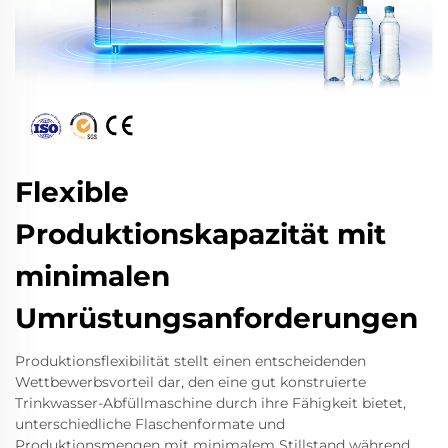
Flexible
Produktionskapazität mit
minimalen
Umrüstungsanforderungen
Produktionsflexibilität stellt einen entscheidenden
Wettbewerbsvorteil dar, den eine gut konstruierte
Trinkwasser-Abfüllmaschine durch ihre Fähigkeit bietet,
unterschiedliche Flaschenformate und
Produktionsmengen mit minimalem Stillstand während