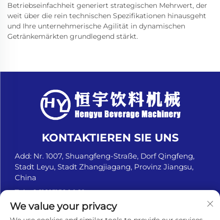
Betriebseinfachheit generiert strategischen Mehrwert, der
weit über die rein technischen Spezifikationen hinausgeht
und Ihre unternehmerische Agilität in dynamischen
Getränkemärkten grundlegend stärkt.
KONTAKTIEREN SIE UNS
Add: Nr. 1007, Shuangfeng-Straße, Dorf Qingfeng,
Stadt Leyu, Stadt Zhangjiagang, Provinz Jiangsu,
China
Tel.:
+8618151580069
We value your privacy
E-Mail:
[email protected]