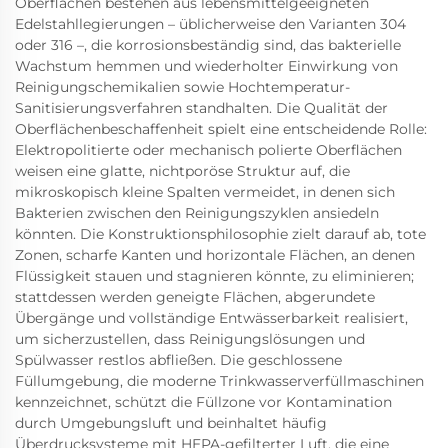
Oberflächen bestehen aus lebensmittelgeeigneten
Edelstahllegierungen – üblicherweise den Varianten 304
oder 316 –, die korrosionsbeständig sind, das bakterielle
Wachstum hemmen und wiederholter Einwirkung von
Reinigungschemikalien sowie Hochtemperatur-
Sanitisierungsverfahren standhalten. Die Qualität der
Oberflächenbeschaffenheit spielt eine entscheidende Rolle:
Elektropolitierte oder mechanisch polierte Oberflächen
weisen eine glatte, nichtporöse Struktur auf, die
mikroskopisch kleine Spalten vermeidet, in denen sich
Bakterien zwischen den Reinigungszyklen ansiedeln
könnten. Die Konstruktionsphilosophie zielt darauf ab, tote
Zonen, scharfe Kanten und horizontale Flächen, an denen
Flüssigkeit stauen und stagnieren könnte, zu eliminieren;
stattdessen werden geneigte Flächen, abgerundete
Übergänge und vollständige Entwässerbarkeit realisiert,
um sicherzustellen, dass Reinigungslösungen und
Spülwasser restlos abfließen. Die geschlossene
Füllumgebung, die moderne Trinkwasserverfüllmaschinen
kennzeichnet, schützt die Füllzone vor Kontamination
durch Umgebungsluft und beinhaltet häufig
Überdrucksysteme mit HEPA-gefilterter Luft, die eine