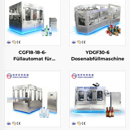
CGF18-18-6-
YDGF30-6
Füllautomat für
Dosenabfüllmaschine
Wasser in PET-
Flaschen