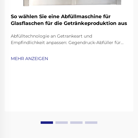
So wählen Sie eine Abfüllmaschine für
Glasflaschen für die Getränkeproduktion aus
Abfülltechnologie an Getrankeart und
Empfindlichkeit anpassen: Gegendruck-Abfüller für
kohlensäurehaltige Getränke und Bier.
Kohlensäurehaltige Getränke wie Limonade,
MEHR ANZEIGEN
Sprudelwasser und Bier erfordern schonende
Abfüllverfahren, um die Kohlensäure zu bewahren
und gleichzeitig ein Überlaufen oder Schaumbildung
zu vermeiden...