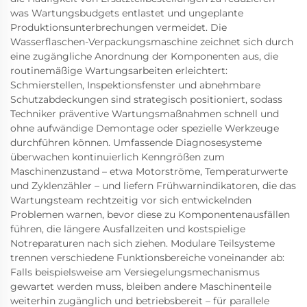
was Wartungsbudgets entlastet und ungeplante
Produktionsunterbrechungen vermeidet. Die
Wasserflaschen-Verpackungsmaschine zeichnet sich durch
eine zugängliche Anordnung der Komponenten aus, die
routinemäßige Wartungsarbeiten erleichtert:
Schmierstellen, Inspektionsfenster und abnehmbare
Schutzabdeckungen sind strategisch positioniert, sodass
Techniker präventive Wartungsmaßnahmen schnell und
ohne aufwändige Demontage oder spezielle Werkzeuge
durchführen können. Umfassende Diagnosesysteme
überwachen kontinuierlich Kenngrößen zum
Maschinenzustand – etwa Motorströme, Temperaturwerte
und Zyklenzähler – und liefern Frühwarnindikatoren, die das
Wartungsteam rechtzeitig vor sich entwickelnden
Problemen warnen, bevor diese zu Komponentenausfällen
führen, die längere Ausfallzeiten und kostspielige
Notreparaturen nach sich ziehen. Modulare Teilsysteme
trennen verschiedene Funktionsbereiche voneinander ab:
Falls beispielsweise am Versiegelungsmechanismus
gewartet werden muss, bleiben andere Maschinenteile
weiterhin zugänglich und betriebsbereit – für parallele