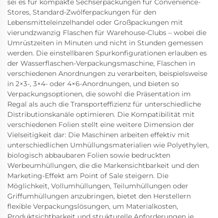
sei es für kompakte Sechserpackungen für Convenience-
Stores, Standard-Zwölferpackungen für den
Lebensmitteleinzelhandel oder Großpackungen mit
vierundzwanzig Flaschen für Warehouse-Clubs – wobei die
Umrüstzeiten in Minuten und nicht in Stunden gemessen
werden. Die einstellbaren Spurkonfigurationen erlauben es
der Wasserflaschen-Verpackungsmaschine, Flaschen in
verschiedenen Anordnungen zu verarbeiten, beispielsweise
in 2×3-, 3×4- oder 4×6-Anordnungen, und bieten so
Verpackungsoptionen, die sowohl die Präsentation im
Regal als auch die Transporteffizienz für unterschiedliche
Distributionskanäle optimieren. Die Kompatibilität mit
verschiedenen Folien stellt eine weitere Dimension der
Vielseitigkeit dar: Die Maschinen arbeiten effektiv mit
unterschiedlichen Umhüllungsmaterialien wie Polyethylen,
biologisch abbaubaren Folien sowie bedruckten
Werbeumhüllungen, die die Markensichtbarkeit und den
Marketing-Effekt am Point of Sale steigern. Die
Möglichkeit, Vollumhüllungen, Teilumhüllungen oder
Griffumhüllungen anzubringen, bietet den Herstellern
flexible Verpackungslösungen, um Materialkosten,
Produktsichtbarkeit und strukturelle Anforderungen je