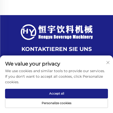
KONTAKTIEREN SIE UNS
Add: Nr. 1007, Shuangfeng-Straße, Dorf Qingfeng,
We value your privacy
Stadt Leyu, Stadt Zhangjiagang, Provinz Jiangsu,
China
We use cookies and similar tools to provide our services.
If you don't want to accept all cookies, click Personalize
Tel.:
+8618151580069
cookies.
E-Mail:
[email protected]
Accept all
Urheberrechte © Zhangjiagang Hengyu Beverage
Personalize cookies
Machinery Co., Ltd. Alle Rechte vorbehalten. -