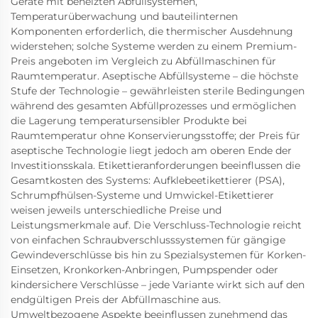
Geräte mit beheizten Abfüllsystemen,
Temperaturüberwachung und bauteilinternen
Komponenten erforderlich, die thermischer Ausdehnung
widerstehen; solche Systeme werden zu einem Premium-
Preis angeboten im Vergleich zu Abfüllmaschinen für
Raumtemperatur. Aseptische Abfüllsysteme – die höchste
Stufe der Technologie – gewährleisten sterile Bedingungen
während des gesamten Abfüllprozesses und ermöglichen
die Lagerung temperatursensibler Produkte bei
Raumtemperatur ohne Konservierungsstoffe; der Preis für
aseptische Technologie liegt jedoch am oberen Ende der
Investitionsskala. Etikettieranforderungen beeinflussen die
Gesamtkosten des Systems: Aufklebeetikettierer (PSA),
Schrumpfhülsen-Systeme und Umwickel-Etikettierer
weisen jeweils unterschiedliche Preise und
Leistungsmerkmale auf. Die Verschluss-Technologie reicht
von einfachen Schraubverschlusssystemen für gängige
Gewindeverschlüsse bis hin zu Spezialsystemen für Korken-
Einsetzen, Kronkorken-Anbringen, Pumpspender oder
kindersichere Verschlüsse – jede Variante wirkt sich auf den
endgültigen Preis der Abfüllmaschine aus.
Umweltbezogene Aspekte beeinflussen zunehmend das