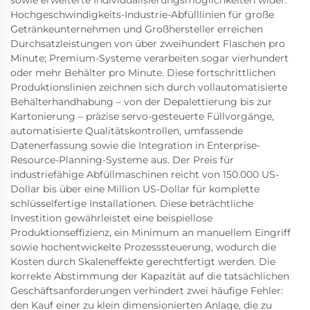
sowie erweiterte Individualisierungsmöglichkeiten wider.
Hochgeschwindigkeits-Industrie-Abfülllinien für große
Getränkeunternehmen und Großhersteller erreichen
Durchsatzleistungen von über zweihundert Flaschen pro
Minute; Premium-Systeme verarbeiten sogar vierhundert
oder mehr Behälter pro Minute. Diese fortschrittlichen
Produktionslinien zeichnen sich durch vollautomatisierte
Behälterhandhabung – von der Depalettierung bis zur
Kartonierung – präzise servo-gesteuerte Füllvorgänge,
automatisierte Qualitätskontrollen, umfassende
Datenerfassung sowie die Integration in Enterprise-
Resource-Planning-Systeme aus. Der Preis für
industriefähige Abfüllmaschinen reicht von 150.000 US-
Dollar bis über eine Million US-Dollar für komplette
schlüsselfertige Installationen. Diese beträchtliche
Investition gewährleistet eine beispiellose
Produktionseffizienz, ein Minimum an manuellem Eingriff
sowie hochentwickelte Prozesssteuerung, wodurch die
Kosten durch Skaleneffekte gerechtfertigt werden. Die
korrekte Abstimmung der Kapazität auf die tatsächlichen
Geschäftsanforderungen verhindert zwei häufige Fehler:
den Kauf einer zu klein dimensionierten Anlage, die zu