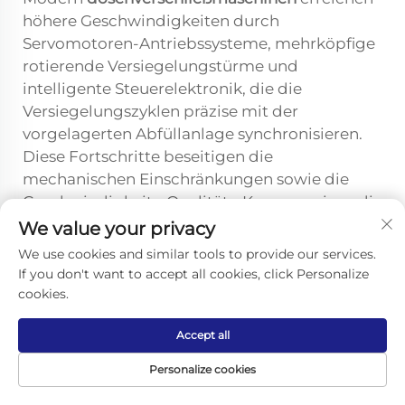
höhere Geschwindigkeiten durch
Servomotoren-Antriebssysteme, mehrköpfige
rotierende Versiegelungstürme und
intelligente Steuerelektronik, die die
Versiegelungszyklen präzise mit der
vorgelagerten Abfüllanlage synchronisieren.
Diese Fortschritte beseitigen die
mechanischen Einschränkungen sowie die
Geschwindigkeits-Qualitäts-Kompromisse, die
ältere pneumatische und kammbetriebene
We value your privacy
Konstruktionen begrenzten, und ermöglichen
We use cookies and similar tools to provide our services.
so eine konsistente hohe Durchsatzleistung
If you don't want to accept all cookies, click Personalize
bei gleichbleibender Nahtintegrität.
cookies.
Können
Accept all
Dosenversiegelungsmaschinen
Personalize cookies
ohne erhebliche Stillstandszeiten
an verschiedene Dosenformate