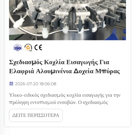
Σχεδιασμός Κοχλία Εισαγωγής Για
Ελαφριά Αλουμινένια Δοχεία Μπύρας
2026-07-20 18:06:08
Υλικο-ειδικός σχεδιασμός κοχλία εισαγωγής για την
πρόληψη εντοπισμού ενσοβών. Ο σχεδιασμός
κοχλίων εισαγωγής για ελαφριά αλουμινένια δοχεία
ΔΕΙΤΕ ΠΕΡΙΣΣΟΤΕΡΑ
απαιτεί υλικο-ειδικές προσεγγίσεις για την πρόληψη
εντοπισμού ενσοβών κατά την υψηλής ταχύτητας
χειριστική. Τα ακόλουθα τμήματα λεπτομερώς