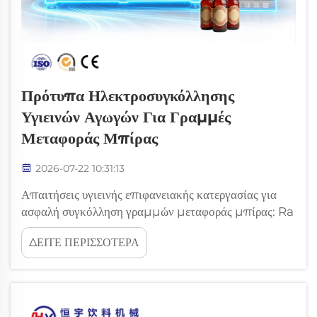
Πρότυπα Ηλεκτροσυγκόλλησης
Υγιεινών Αγωγών Για Γραμμές
Μεταφοράς Μπίρας
2026-07-22 10:31:13
Απαιτήσεις υγιεινής επιφανειακής κατεργασίας για
ασφαλή συγκόλληση γραμμών μεταφοράς μπίρας: Ra
≤ 0,4 µm εσωτερική επιφάνεια συγκόλλησης –
ΔΕΙΤΕ ΠΕΡΙΣΣΟΤΕΡΑ
Συμμόρφωση με τις Οδηγίες EHEDG 35 και 3-A S-
1200. Για την επίτευξη ασφαλούς εσωτερικής
συγκόλλησης απαιτείται μέση τιμή τραχύτητας
επιφάνειας (Ra) &le...