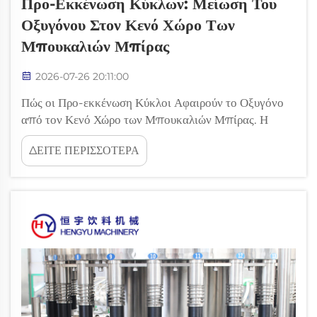
Προ-Εκκένωση Κύκλων: Μείωση Του
Οξυγόνου Στον Κενό Χώρο Των
Μπουκαλιών Μπίρας
2026-07-26 20:11:00
Πώς οι Προ-εκκένωση Κύκλοι Αφαιρούν το Οξυγόνο
από τον Κενό Χώρο των Μπουκαλιών Μπίρας. Η
προ-εκκένωση είναι μία βασική αρχή σύγχρονων
ΔΕΙΤΕ ΠΕΡΙΣΣΟΤΕΡΑ
γραμμών μπουκαλιώματος που σχεδιάστηκαν για να
αντιμετωπίσουν την οξείδωση. Με την εκκένωση του
ατμοσφαιρικού αέρα πριν από το γέμισμα, οι
μπυροποιοί μειώνουν δραματικά το συνολικό
οξυγόνο που πακετάρεται (...)