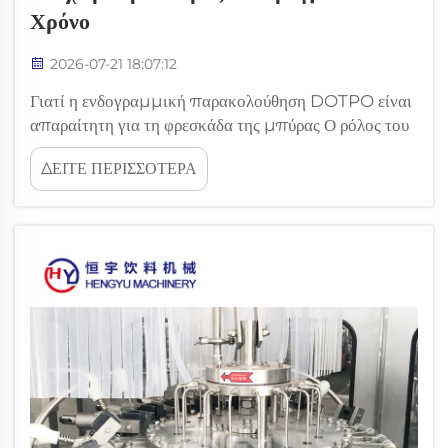
Χρόνο
2026-07-21 18:07:12
Γιατί η ενδογραμμική παρακολούθηση DOTPO είναι
απαραίτητη για τη φρεσκάδα της μπύρας Ο ρόλος του
οξυγόνου στη διάσπαση της γεύσης: Το οριακό όριο 50
ΔΕΙΤΕ ΠΕΡΙΣΣΟΤΕΡΑ
ppb και η κατάρρευση του οξυγόνου είναι ο σιωπηλός
εχθρός