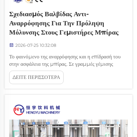
Σχεδιασμός Βαλβίδας Αντι-
Αναρρόφησης Για Την Πρόληψη
Μόλυνσης Στους Γεμιστήρες Μπίρας
2026-07-25 10:32:08
Το φαινόμενο της αναρρόφησης και η επίδρασή του
στην ασφάλεια της μπίρας. Σε γραμμές γέμισης
υψηλής ταχύτητας, ακόμα και μια στιγμιαία
ΔΕΙΤΕ ΠΕΡΙΣΣΟΤΕΡΑ
δημιουργία κενού μπορεί να υπονομεύσει την
ακεραιότητα του προϊόντος. Το φαινόμενο της
αναρρόφησης — μια απότομη πτώση της πίεσης κατά
την ανάκλιση της ακροφύσιας γέμισης — δημιουργεί
μια διαδρομή...