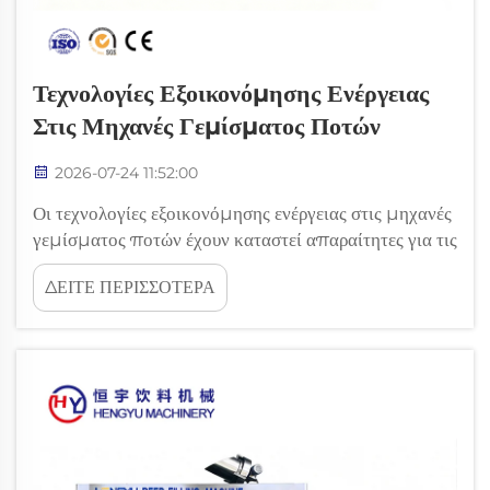
Τεχνολογίες Εξοικονόμησης Ενέργειας
Στις Μηχανές Γεμίσματος Ποτών
2026-07-24 11:52:00
Οι τεχνολογίες εξοικονόμησης ενέργειας στις μηχανές
γεμίσματος ποτών έχουν καταστεί απαραίτητες για τις
σύγχρονες εγκαταστάσεις παραγωγής που επιδιώκουν
ΔΕΙΤΕ ΠΕΡΙΣΣΟΤΕΡΑ
τη μείωση των λειτουργικών δαπανών, διατηρώντας
ταυτόχρονα υψηλή ποιότητα παραγωγής. Καθώς οι
δαπάνες ενέργειας συνεχίζουν να αυξάνονται
παγκοσμίως, οι κατασκευαστές ποτών...