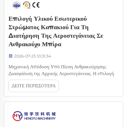
Επιλογή Υλικού Εσωτερικού
Στρώματος Καπακιού Για Τη
Διατήρηση Της Αεροστεγάνειας Σε
Ανθρακούχο Μπίρα
2026-07-23 10:31:34
Μηχανική Απόδοση Υπό Πίεση Ανθρακούχησης:
Διασφάλιση της Αρχικής Αεροστεγάνειας. Η επιλογή
του κατάλληλου υλικού εσωτερικού στρώματος του
ΔΕΙΤΕ ΠΕΡΙΣΣΟΤΕΡΑ
καπακιού είναι κρίσιμη για τη διατήρηση της
αεροστεγάνειας σε ανθρακούχο μπίρα, όπου οι
εσωτερικές πιέσεις των 3–5 bar εξασκούν πίεση στο
κλείσιμο από...