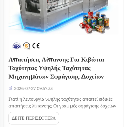
Απαιτήσεις Λίπανσης Για Κιβώτια
Ταχύτητας Υψηλής Ταχύτητας
Μηχανημάτων Σφράγισης Δοχείων
2026-07-27 09:57:33
Γιατί η λειτουργία υψηλής ταχύτητας απαιτεί ειδικές
απαιτήσεις λίπανσης; Οι γραμμές σφράγισης δοχείων
υψηλής ταχύτητας επιβάλλουν ακραίες μηχανικές και
ΔΕΙΤΕ ΠΕΡΙΣΣΟΤΕΡΑ
θερμικές απαιτήσεις στα κιβώτια ταχυτήτων,
απαιτώντας στρατηγικές λίπανσης που υπερβαίνουν