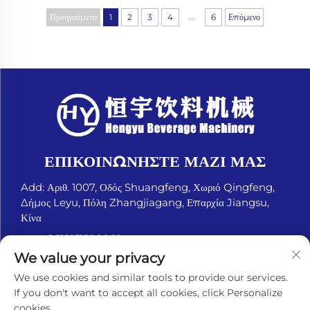
περιγράφουν τη θερμο-ρεοελαστική...
...
Προηγούμενο
1
2
3
4
6
Επόμενο
ΕΠΙΚΟΙΝΩΝΉΣΤΕ ΜΑΖΊ ΜΑΣ
Add: Αριθ. 1007, Οδός Shuangfeng, Χωριό Qingfeng,
Δήμος Leyu, Πόλη Zhangjiagang, Επαρχία Jiangsu,
Κίνα
Τηλ.:
+8618151580069
We value your privacy
Ηλ. Διεύθυνση:
[email protected]
We use cookies and similar tools to provide our services.
If you don't want to accept all cookies, click Personalize
cookies.
Πνευματικά δικαιώματα © Zhangjiagang Hengyu Beverage