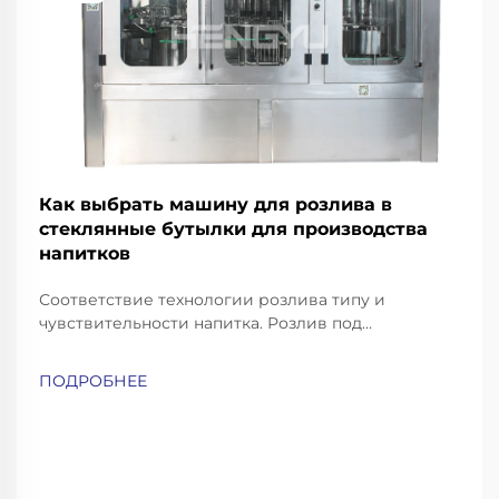
Как выбрать машину для розлива в
стеклянные бутылки для производства
напитков
Соответствие технологии розлива типу и
чувствительности напитка. Розлив под
противодавлением — для газированных напитков
и пива. Газированные напитки, такие как
ПОДРОБНЕЕ
газированная вода, содовая и пиво, требуют
особо аккуратных методов розлива, чтобы
сохранить их газацию и избежать чрезмерного
пенообразования...