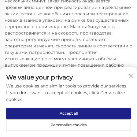
нескольких минут. Такая гибкость оказывается
чрезвычайно ценной при реагировании на рекламные
акции, сезонные колебания спроса или тестирование
новых дизайнов упаковки на рынке без существенных
перерывов в производстве. Масштабируемость
распространяется и на скорость производства:
частотно-регулируемые приводы позволяют
операторам изменять скорость линии в соответствии с
текущими потребностями. Предприятия,
испытывающие рост, могут увеличивать объёмы
выпускаемой продукции путём повышения рабочих
скоростей, а не покупки дополнительных машин, что
We value your privacy
максимизирует отдачу от первоначальных инвестиций.
Технологии розлива варьируются от простых
We use cookies and similar tools to provide our services.
гравитационных розливных машин для
If you don't want to accept all cookies, click Personalize
некарбонированной столовой воды до розливных
cookies.
машин под давлением, вакуумных или изобарических
розливных машин для газированных или
Accept all
чувствительных к кислороду продуктов, обеспечивая
соответствие машины для розлива минеральной воды
Personalize cookies
специфическим характеристикам конкретного
продукта. Многоголовочные розливные системы