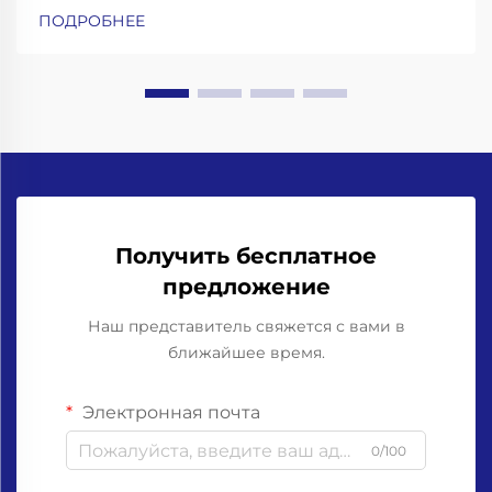
бутылки требуются усиленные рамы, конвейеры с
ПОДРОБНЕЕ
амортизацией ударных нагрузок и высокоточные
захваты для горлышка бутылок. Работа со
стеклянными бутылками означает необходимость
учёта...
Получить бесплатное
предложение
Наш представитель свяжется с вами в
ближайшее время.
Электронная почта
0/100