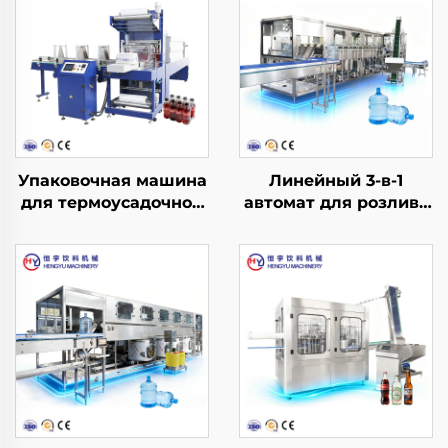
Упаковочная машина
Линейный 3-в-1
для термоусадочной
автомат для розлива
пленки L-образного
воды в бочки QGF600
типа