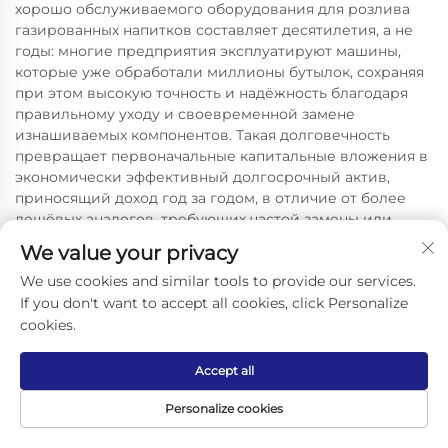
хорошо обслуживаемого оборудования для розлива
газированных напитков составляет десятилетия, а не
годы: многие предприятия эксплуатируют машины,
которые уже обработали миллионы бутылок, сохраняя
при этом высокую точность и надёжность благодаря
правильному уходу и своевременной замене
изнашиваемых компонентов. Такая долговечность
превращает первоначальные капитальные вложения в
экономически эффективный долгосрочный актив,
приносящий доход год за годом, в отличие от более
дешёвых аналогов, требующих частой замены или
страдающих от хронических проблем с надёжностью,
We value your privacy
нарушающих производственные графики и
We use cookies and similar tools to provide our services.
вызывающих раздражение у операционных команд.
If you don't want to accept all cookies, click Personalize
cookies.
Accept all
Personalize cookies