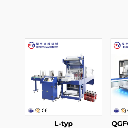
L-typ
QGF6