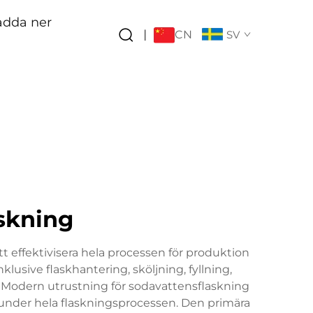
adda ner
CN
|
SV
askning
t effektivisera hela processen för produktion
lusive flaskhantering, sköljning, fyllning,
. Modern utrustning för sodavattensflaskning
 under hela flaskningsprocessen. Den primära