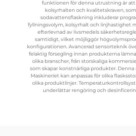
funktionen för denna utrustning är att
kolsyrhalten och kvalitetskraven, so
sodavattensflaskning inkluderar progra
fyllningsvolym, kolsyrhalt och linjhastighet m
efterlevnad av livsmedels säkerhetsregl
samtidigt, vilket möjliggör högvolymsprod
konfigurationen. Avancerad sensorteknik över
felaktig försegling innan produkterna lämna
olika branscher, från storskaliga kommersi
som skapar konstnärliga produkter. Denna m
Maskineriet kan anpassas för olika flasksstor
olika produktlinjer. Temperaturkontrollsy
underlättar rengöring och desinficeri