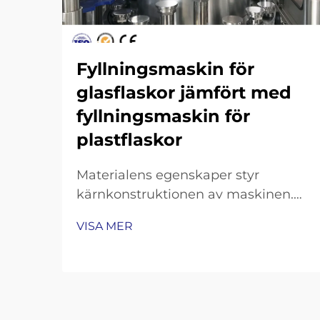
Fyllningsmaskin för
glasflaskor jämfört med
fyllningsmaskin för
plastflaskor
Materialens egenskaper styr
kärnkonstruktionen av maskinen.
Glasbräcklighet och termisk massa:
VISA MER
varför fyllningsmaskiner för
glasflaskor kräver förstärkta
ramkonstruktioner, konveyorbänder
med chockdämpning och
precisionsgrepp för flaskanäs. Att