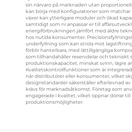
sin närvaro på marknaden utan proportionell
kan börja med konfigurationer som matchar nu
växer kan ytterligare moduler och ökad kapaci
samtidigt som ni anpassar er till affärsutve
energiförbrukningen jämfört med äldre teknol
hos nutida konsumenter. Precisionsfyllningsm
underfyllning som kan strida mot lagstiftnin
förblir hanterbara, med lättillgängliga komp
som tillhandahåller reservdelar och tekniskt 
produktionskapacitet, minskat svinn, lägre 
Kvalitetskontrollfunktioner som är integrera
når distributörer eller konsumenter, vilket
designstandarder säkerställer efterlevnad av
krävs för marknadsåtkomst. Företag som använ
engagerade i kvalitet, vilket öppnar dörrar t
produktionsmöjligheter.