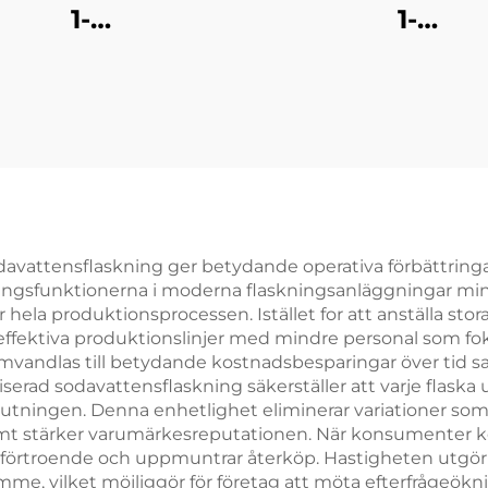
1-
1-
vattenfyllningsmaskin
tunnvattenfylln
sodavattensflaskning ger betydande operativa förbättringa
ngsfunktionerna i moderna flaskningsanläggningar min
la produktionsprocessen. Istället for att anställa stora 
a effektiva produktionslinjer med mindre personal som fo
omvandlas till betydande kostnadsbesparingar över tid 
sodavattensflaskning säkerställer att varje flaska upp
rslutningen. Denna enhetlighet eliminerar variationer som
t stärker varumärkesreputationen. När konsumenter k
er förtroende och uppmuntrar återköp. Hastigheten utgö
me, vilket möjliggör för företag att möta efterfrågeöknin