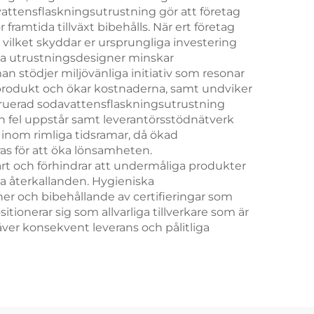
attensflaskningsutrustning gör att företag
mtida tillväxt bibehålls. När ert företag
 vilket skyddar er ursprungliga investering
rna utrustningsdesigner minskar
n stödjer miljövänliga initiativ som resonar
t produkt och ökar kostnaderna, samt undviker
struerad sodavattensflaskningsutrustning
n fel uppstår samt leverantörsstödnätverk
s inom rimliga tidsramar, då ökad
as för att öka lönsamheten.
rt och förhindrar att undermåliga produkter
a återkallanden. Hygieniska
er och bibehållande av certifieringar som
onerar sig som allvarliga tillverkare som är
räver konsekvent leverans och pålitliga