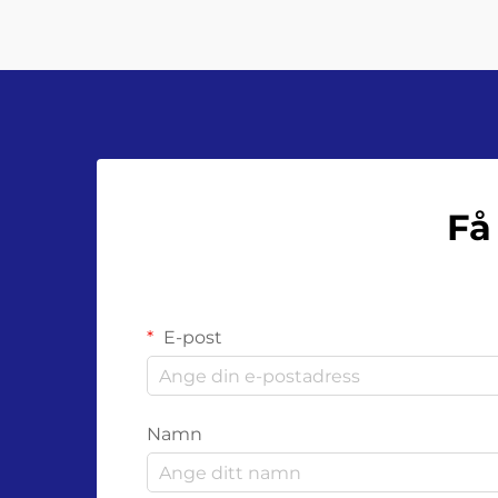
arbeta med glasflaskor innebär att
gå …
Få
E-post
Namn