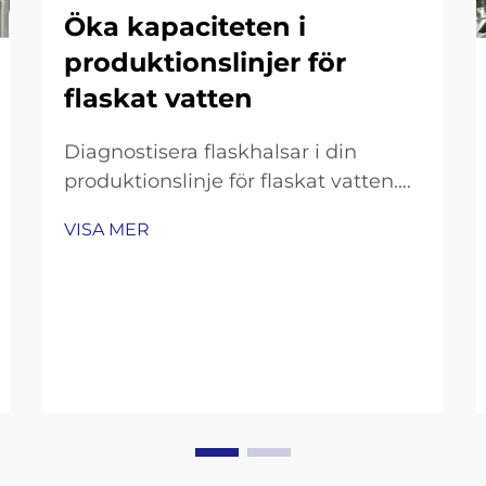
Öka kapaciteten i
produktionslinjer för
flaskat vatten
Diagnostisera flaskhalsar i din
produktionslinje för flaskat vatten.
Mätning av
VISA MER
genomströmningsluckor:
Fyllningshastighet, omställningstid
och OEE-analys. För att få en
överblick över var produktionen inte
uppfyller kraven bör du undersöka
tre nyckelindikatorer. Börja med att
jämföra…