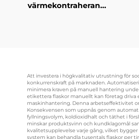
värmekontraherande
filmförpackningsmaskin
tunn
Att investera i högkvalitativ utrustning för 
konkurrenskraft på marknaden. Automatiseri
minimera kraven på manuell hantering under he
etikettera flaskor manuellt kan företag driv
maskinhantering. Denna arbetseffektivitet 
Konsekvensen som uppnås genom automatiserad 
fyllningsvolym, koldioxidhalt och täthet i fö
minskar produktsvinn och kundklagomål sam
kvalitetsupplevelse varje gång, vilket bygg
system kan behandla tusentals flaskor per tim