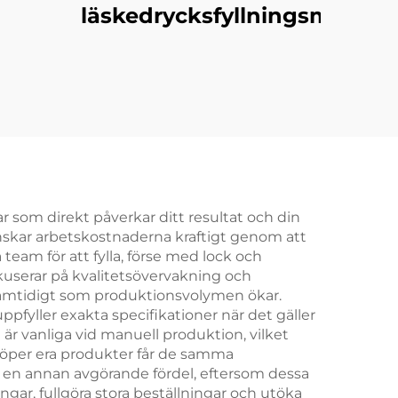
läskedrycksfyllningsmaskin
ingsmaskin
r som direkt påverkar ditt resultat och din
skar arbetskostnaderna kraftigt genom att
team för att fylla, förse med lock och
kuserar på kvalitetsövervakning och
samtidigt som produktionsvolymen ökar.
fyller exakta specifikationer när det gäller
 är vanliga vid manuell produktion, vilket
öper era produkter får de samma
r en annan avgörande fördel, eftersom dessa
gar, fullgöra stora beställningar och utöka