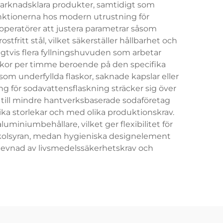
 marknadsklara produkter, samtidigt som
unktionerna hos modern utrustning för
operatörer att justera parametrar såsom
tfritt stål, vilket säkerställer hållbarhet och
gtvis flera fyllningshuvuden som arbetar
laskor per timme beroende på den specifika
om underfyllda flaskor, saknade kapslar eller
g för sodavattensflaskning sträcker sig över
n till mindre hantverksbaserade sodaföretag
ka storlekar och med olika produktionskrav.
luminiumbehållare, vilket ger flexibilitet för
v kolsyran, medan hygieniska designelement
rlevnad av livsmedelssäkerhetskrav och