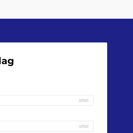
precision. Gravitationsfyllare
fungerar väl för känslomliga drycker
som juice och kan hantera cirka 20–
36 flaskor per minut...
lag
0/100
0/100