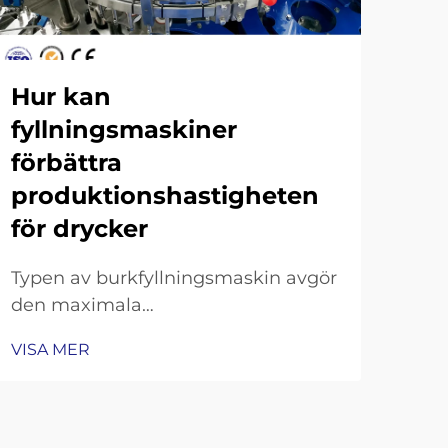
Hur kan
Gu
fyllningsmaskiner
ka
förbättra
bu
produktionshastigheten
Att 
för drycker
burk
med
Typen av burkfyllningsmaskin avgör
VIS
teor
den maximala
effe
genomströmningspotentialen.
burk
VISA MER
Gravitations-, isobariska och
om 
kolvmotorbaserade
per
burkfyllningsmaskiner:
den 
kompromisser mellan hastighet och