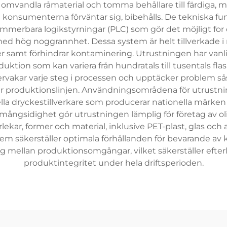
 omvandla råmaterial och tomma behållare till färdiga,
m konsumenterna förväntar sig, bibehålls. De tekniska f
mmerbara logikstyrningar (PLC) som gör det möjligt for 
ed hög noggrannhet. Dessa system är helt tillverkade i ros
er samt förhindrar kontaminering. Utrustningen har vanli
uktion som kan variera från hundratals till tusentals f
vakar varje steg i processen och upptäcker problem sås
r produktionslinjen. Användningsområdena för utrustnin
ella dryckestillverkare som producerar nationella märke
ångsidighet gör utrustningen lämplig för företag av oli
lekar, former och material, inklusive PET-plast, glas och a
stem säkerställer optimala förhållanden för bevarande a
ng mellan produktionsomgångar, vilket säkerställer efte
produktintegritet under hela driftsperioden.