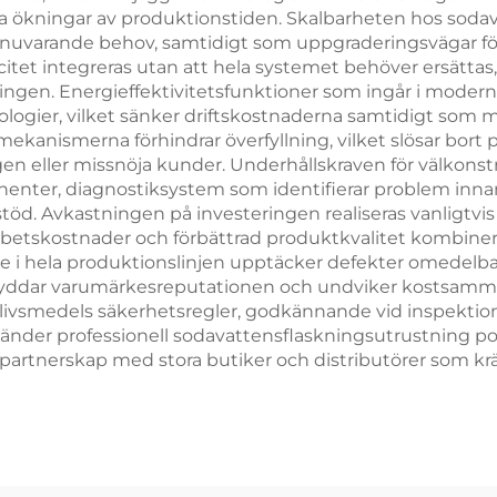
a ökningar av produktions­tiden. Skalbarheten hos sodav
varande behov, samtidigt som uppgraderingsvägar för fra
tet integreras utan att hela systemet behöver ersättas,
cklingen. Energieffektivitetsfunktioner som ingår i mode
ogier, vilket sänker driftskostnaderna samtidigt som ma
ekanismerna förhindrar överfyllning, vilket slösar bor
gen eller missnöja kunder. Underhållskraven för välkon
onenter, diagnostiksystem som identifierar problem inna
stöd. Avkastningen på investeringen realiseras vanligtvi
arbetskostnader och förbättrad produktkvalitet kombiner
de i hela produktionslinjen upptäcker defekter omedelba
 skyddar varumärkesreputationen och undviker kostsamm
 livsmedels säkerhetsregler, godkännande vid inspektion
der professionell sodavattensflaskningsutrustning positi
ill partnerskap med stora butiker och distributörer som k