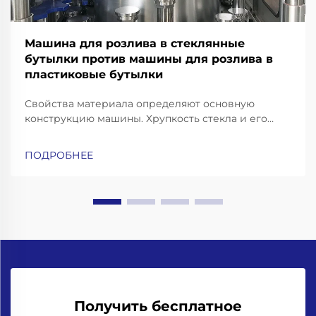
Машина для розлива в стеклянные
бутылки против машины для розлива в
пластиковые бутылки
Свойства материала определяют основную
конструкцию машины. Хрупкость стекла и его
тепловая масса: почему для розлива в стеклянные
бутылки требуются усиленные рамы, конвейеры с
ПОДРОБНЕЕ
амортизацией ударных нагрузок и высокоточные
захваты для горлышка бутылок. Работа со
стеклянными бутылками означает необходимость
учёта...
Получить бесплатное