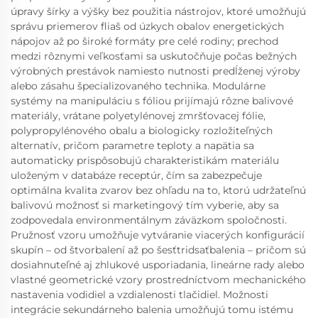
úpravy šírky a výšky bez použitia nástrojov, ktoré umožňujú
správu priemerov fliaš od úzkych obalov energetických
nápojov až po široké formáty pre celé rodiny; prechod
medzi rôznymi veľkosťami sa uskutočňuje počas bežných
výrobných prestávok namiesto nutnosti predĺženej výroby
alebo zásahu špecializovaného technika. Modulárne
systémy na manipuláciu s fóliou prijímajú rôzne balivové
materiály, vrátane polyetylénovej zmršťovacej fólie,
polypropylénového obalu a biologicky rozložiteľných
alternatív, pričom parametre teploty a napätia sa
automaticky prispôsobujú charakteristikám materiálu
uloženým v databáze receptúr, čím sa zabezpečuje
optimálna kvalita zvarov bez ohľadu na to, ktorú udržateľnú
balivovú možnosť si marketingový tím vyberie, aby sa
zodpovedala environmentálnym záväzkom spoločnosti.
Pružnosť vzoru umožňuje vytváranie viacerých konfigurácií
skupín – od štvorbalení až po šesťtridsaťbalenia – pričom sú
dosiahnuteľné aj zhlukové usporiadania, lineárne rady alebo
vlastné geometrické vzory prostredníctvom mechanického
nastavenia vodidiel a vzdialenosti tlačidiel. Možnosti
integrácie sekundárneho balenia umožňujú tomu istému