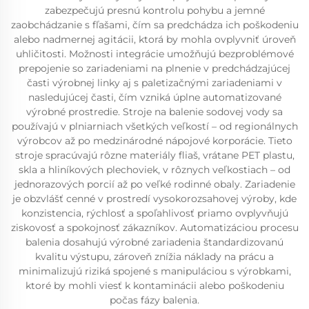
zabezpečujú presnú kontrolu pohybu a jemné
zaobchádzanie s fľašami, čím sa predchádza ich poškodeniu
alebo nadmernej agitácii, ktorá by mohla ovplyvniť úroveň
uhličitosti. Možnosti integrácie umožňujú bezproblémové
prepojenie so zariadeniami na plnenie v predchádzajúcej
časti výrobnej linky aj s paletizačnými zariadeniami v
nasledujúcej časti, čím vzniká úplne automatizované
výrobné prostredie. Stroje na balenie sodovej vody sa
používajú v plniarniach všetkých veľkostí – od regionálnych
výrobcov až po medzinárodné nápojové korporácie. Tieto
stroje spracúvajú rôzne materiály fliaš, vrátane PET plastu,
skla a hliníkových plechoviek, v rôznych veľkostiach – od
jednorazových porcií až po veľké rodinné obaly. Zariadenie
je obzvlášť cenné v prostredí vysokorozsahovej výroby, kde
konzistencia, rýchlosť a spoľahlivosť priamo ovplyvňujú
ziskovosť a spokojnosť zákazníkov. Automatizáciou procesu
balenia dosahujú výrobné zariadenia štandardizovanú
kvalitu výstupu, zároveň znížia náklady na prácu a
minimalizujú riziká spojené s manipuláciou s výrobkami,
ktoré by mohli viesť k kontaminácii alebo poškodeniu
počas fázy balenia.