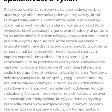
Pri výrobe kvalitných strojov na balenie sódovej vody sa
uplatňuje výrobná metodika priemyselnej kvality, ktorá
zaisťuje trvalý výkon a konzistentný výstup po desiatky
rokov náročných výrobných plánov. Ide teda o kapitálové
investície, ktoré pokračujú v generovaní hodnoty aj po tom,
čo sa počiatočné inštalačné náklady vrátia prostredníctvom
prevádzkových úspor. Konštrukčné rámce vyrobené z
hrubostenného nehrdzavejúceho ocele poskytujú potrebnú
tuhosť na udržanie presných mechanických nastavení
napriek nepretržitému vibráciám a dynamickým
zaťaženiam, čím sa predchádza postupnému nesprávnemu
nastaveniu, ktoré je typické pre stroje nižšej kategórie a
vedie k postupnému zhoršovaniu kvality balenia. Povrchy z
nehrdzavejúcej ocele, ktoré spĺňajú hygienické štandardy
pre potravinársky priemysel, umožňujú dôkladné čistenie
vyžadované v nápojových zariadeniach; odolávajú korózii
spôsobenej čistiacimi prostriedkami a vlhkosťou a zároveň
zachovávajú estetický vzhľad, ktorý pozitívne ovplyvňuje
prehliadky zákazníkov a inšpekcie regulatívnych orgánov.
Tesnené ložiskové zostavy v rotujúcich komponentoch