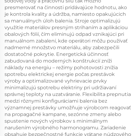
sodovej vody a pracovnú silu tak možno
presmerovať na činnosti pridávajúce hodnotu, ako
je kontrola kvality a údržba, namiesto opakujúcich
sa manuálnych úloh balenia. Stroje optimalizujú
využitie materiálov presným strihaním a aplikáciou
obalových fólií, čím eliminujú odpad vznikajúci pri
manuálnom zabalení, kde operátori môžu používať
nadmerné množstvo materiálu, aby zabezpečili
dostatočné pokrytie. Energetická účinnosť
zabudovaná do moderných konštrukcií zníži
náklady na energiu – režimy pohotovosti znížia
spotrebu elektrickej energie počas prestávok
výroby a optimalizované vyhrievacie prvky
minimalizujú spotrebu elektriny pri udržiavaní
správnej teploty na uzatváranie. Flexibilita prepnutia
medzi rôznymi konfiguráciami balenia bez
významnej prestávky umožňuje výrobcom reagovať
na propagačné kampane, sezónne zmeny alebo
spustenie nových výrobkov s minimálnym
narušením výrobného harmonogramu. Zariadenie
obsahuje bezpečnostné funkcie vrátane núdzového