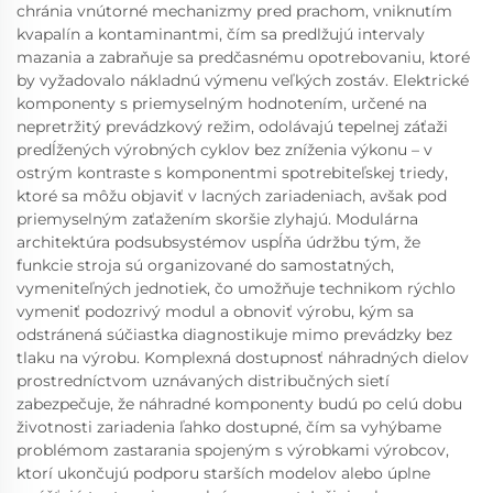
chránia vnútorné mechanizmy pred prachom, vniknutím
kvapalín a kontaminantmi, čím sa predlžujú intervaly
mazania a zabraňuje sa predčasnému opotrebovaniu, ktoré
by vyžadovalo nákladnú výmenu veľkých zostáv. Elektrické
komponenty s priemyselným hodnotením, určené na
nepretržitý prevádzkový režim, odolávajú tepelnej záťaži
predĺžených výrobných cyklov bez zníženia výkonu – v
ostrým kontraste s komponentmi spotrebiteľskej triedy,
ktoré sa môžu objaviť v lacných zariadeniach, avšak pod
priemyselným zaťažením skoršie zlyhajú. Modulárna
architektúra podsubsystémov uspĺňa údržbu tým, že
funkcie stroja sú organizované do samostatných,
vymeniteľných jednotiek, čo umožňuje technikom rýchlo
vymeniť podozrivý modul a obnoviť výrobu, kým sa
odstránená súčiastka diagnostikuje mimo prevádzky bez
tlaku na výrobu. Komplexná dostupnosť náhradných dielov
prostredníctvom uznávaných distribučných sietí
zabezpečuje, že náhradné komponenty budú po celú dobu
životnosti zariadenia ľahko dostupné, čím sa vyhýbame
problémom zastarania spojeným s výrobkami výrobcov,
ktorí ukončujú podporu starších modelov alebo úplne