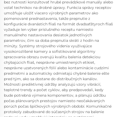
bez nutnosti konzultovať hrubé prevádzkové manuály alebo
volať technikov na drobné úpravy. Funkcia správy receptov
umožňuje uložiť viacero výrobných parametrov ako
pomenované prednastavenia, takže prepnutie z
konfigurácie dvanástich fliaš na formát dvadsaťštyroch fliaš
vyžaduje len výber príslušného receptu namiesto
manuálneho nastavovania desiatok jednotlivých
parametrov, čím sa doba prepnutia skráti z hodín na
minúty. Systémy strojového videnia využívajúce
vysokorozlíšené kamery a sofistikované algoritmy
spracovania obrazu overujú kvalitu balenia detekciou
chýbajúcich fliaš, nesprávne umiestnených etikiet,
nesprávne uzatvorených fólií alebo kontaminácie cudzími
predmetmi a automaticky odmietajú chybné balenie ešte
pred tým, ako sa dostane do distribučných kanálov.
Možnosti prediktívnej údržby analyzujú vzory vibrácií,
teplotné trendy a počet cyklov, aby predpovedali, kedy
bude potrebná výmena komponentov, a plánujú údržbu
počas plánovaných prestojov namiesto neočakávaných
porúch počas špičkových výrobných období. Komunikačné
protokoly zabudované do súčasných strojov na balenie