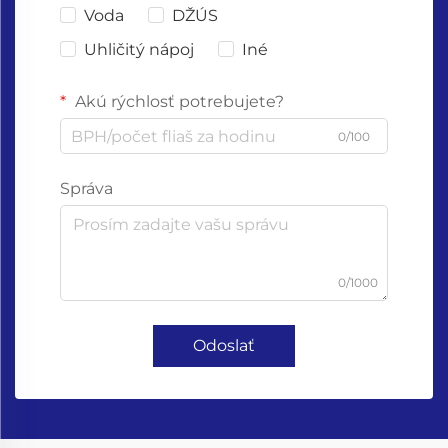
Voda
DŽÚS
Uhličitý nápoj
Iné
Akú rýchlosť potrebujete?
0/100
Správa
0/1000
Odoslať