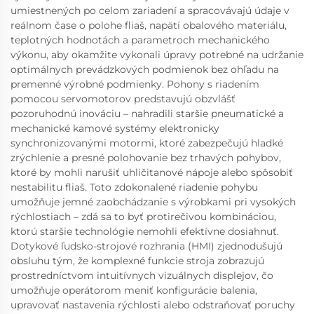
umiestnených po celom zariadení a spracovávajú údaje v
reálnom čase o polohe fliaš, napätí obalového materiálu,
teplotných hodnotách a parametroch mechanického
výkonu, aby okamžite vykonali úpravy potrebné na udržanie
optimálnych prevádzkových podmienok bez ohľadu na
premenné výrobné podmienky. Pohony s riadením
pomocou servomotorov predstavujú obzvlášť
pozoruhodnú inováciu – nahradili staršie pneumatické a
mechanické kamové systémy elektronicky
synchronizovanými motormi, ktoré zabezpečujú hladké
zrýchlenie a presné polohovanie bez trhavých pohybov,
ktoré by mohli narušiť uhličitanové nápoje alebo spôsobiť
nestabilitu fliaš. Toto zdokonalené riadenie pohybu
umožňuje jemné zaobchádzanie s výrobkami pri vysokých
rýchlostiach – zdá sa to byť protirečivou kombináciou,
ktorú staršie technológie nemohli efektívne dosiahnuť.
Dotykové ľudsko-strojové rozhrania (HMI) zjednodušujú
obsluhu tým, že komplexné funkcie stroja zobrazujú
prostredníctvom intuitívnych vizuálnych displejov, čo
umožňuje operátorom meniť konfigurácie balenia,
upravovať nastavenia rýchlosti alebo odstraňovať poruchy