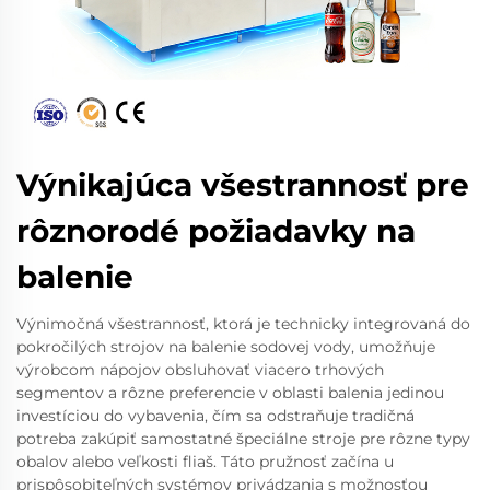
Výnikajúca všestrannosť pre
rôznorodé požiadavky na
balenie
Výnimočná všestrannosť, ktorá je technicky integrovaná do
pokročilých strojov na balenie sodovej vody, umožňuje
výrobcom nápojov obsluhovať viacero trhových
segmentov a rôzne preferencie v oblasti balenia jedinou
investíciou do vybavenia, čím sa odstraňuje tradičná
potreba zakúpiť samostatné špeciálne stroje pre rôzne typy
obalov alebo veľkosti fliaš. Táto pružnosť začína u
prispôsobiteľných systémov privádzania s možnosťou