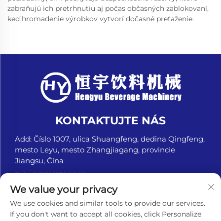
zabraňujú ich pretrhnutiu aj počas občasných zablokovaní,
keď hromadenie výrobkov vytvorí dočasné preťaženie.
KONTAKTUJTE NÁS
Add: Číslo 1007, ulica Shuangfeng, dedina Qingfeng,
mesto Leyu, mesto Zhangjiagang, provincie
Jiangsu, Čína
Tel.:
+8618151580069
We value your privacy
E-mail:
[email protected]
We use cookies and similar tools to provide our services.
If you don't want to accept all cookies, click Personalize