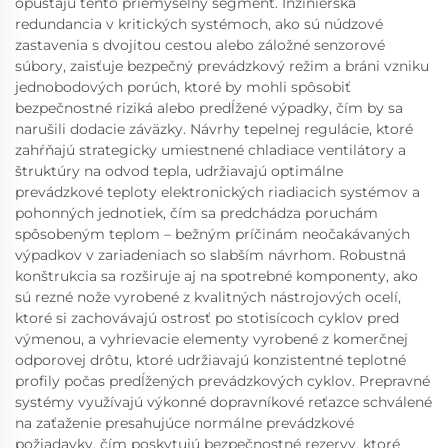
opúšťajú tento priemyselný segment. Inžinierska
redundancia v kritických systémoch, ako sú núdzové
zastavenia s dvojitou cestou alebo záložné senzorové
súbory, zaisťuje bezpečný prevádzkový režim a bráni vzniku
jednobodových porúch, ktoré by mohli spôsobiť
bezpečnostné riziká alebo predĺžené výpadky, čím by sa
narušili dodacie záväzky. Návrhy tepelnej regulácie, ktoré
zahŕňajú strategicky umiestnené chladiace ventilátory a
štruktúry na odvod tepla, udržiavajú optimálne
prevádzkové teploty elektronických riadiacich systémov a
pohonných jednotiek, čím sa predchádza poruchám
spôsobeným teplom – bežným príčinám neočakávaných
výpadkov v zariadeniach so slabším návrhom. Robustná
konštrukcia sa rozširuje aj na spotrebné komponenty, ako
sú rezné nože vyrobené z kvalitných nástrojových ocelí,
ktoré si zachovávajú ostrosť po stotisícoch cyklov pred
výmenou, a vyhrievacie elementy vyrobené z komerčnej
odporovej drôtu, ktoré udržiavajú konzistentné teplotné
profily počas predĺžených prevádzkových cyklov. Prepravné
systémy využívajú výkonné dopravníkové reťazce schválené
na zaťaženie presahujúce normálne prevádzkové
požiadavky, čím poskytujú bezpečnostné rezervy, ktoré