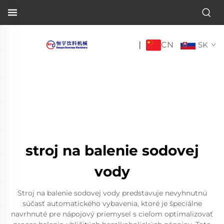
CN
|
SK
stroj na balenie sodovej
vody
Stroj na balenie sodovej vody predstavuje nevyhnutnú
súčasť automatického vybavenia, ktoré je špeciálne
navrhnuté pre nápojový priemysel s cieľom optimalizovať