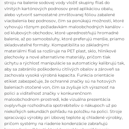
stroju na balenie sodovej vody vložiť skupiny fliaš do
vlnitých kartónových podnosov pred aplikáciou obalu,
alebo vytvoriť samostatné zmršťovanej fóliou zabalené
viacbalenia bez podnosov, čím sa ponúkajú možnosti, ktoré
vyhovujú rôznym požiadavkám maloobchodných kanálov –
od klubových obchodov, ktoré uprednostňujú hromadné
balenie, až po samoobsluhy, ktoré preferujú menšie, priamo
skladovateľné formáty. Kompatibilita so základnými
materiálmi fliaš sa rozširuje na PET plast, sklo, hliníkové
plechovky a nové alternatívne materiály, pričom tlak
úchytu a rýchlosť manipulácie sa automaticky kalibrujú tak,
aby sa zabránilo poškodeniu citlivých obalov a zároveň sa
zachovala vysoká výrobná kapacita. Funkcia orientácie
etikiet zabezpečuje, že ochranné značky sú na hotových
baleniach otočené von, čím sa zvyšuje ich výraznosť na
polici a viditeľnosť značky v konkurenčnom
maloobchodnom prostredí, kde vizuálna prezentácia
ovplyvňuje rozhodnutia spotrebiteľov o nákupoch už po
niekoľkých sekundách pohľadu na položku na polici. Stroje
spracúvajú výrobky pri izbovej teplote aj chladené výrobky,
pričom systémy na riadenie kondenzácie zabraňujú