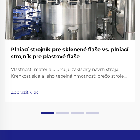
Plniací strojník pre sklenené fľaše vs. plniací
strojník pre plastové fľaše
Vlastnosti materiálu určujú základný návrh stroja.
Krehkosť skla a jeho tepelná hmotnosť: prečo stroje
na plnenie sklenených fliaš vyžadujú posilnené rámy,
dopravníky s tlmičmi nárazov a presné upínacie
Zobraziť viac
čeľuste na uchopenie hrdla. Práca so sklenenými
fľašami znamená...