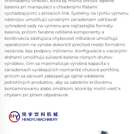
hromadeniu vlhkosti, ktorá by mohla ohroziť lepenie
balenia pri manipulácii s chladenými fľašami
vychádzajúcimi z plniacich link. Systémy na rýchlu výmenu
nástrojov umožňujú výrobným zariadeniam udržiavať
vyhradené sady na výmenu pre najčastejšie formáty
balenia, pričom farebne odlíšené komponenty a
konštrukcia zaisťujúca chybovosť inštalácie umožňujú
operátorom na výrobe dokončiť prechod medzi formátmi
nezávisle, bez podpory inžinierov. Konfigurácie s viacerými
dráhami umožňujú súčasné balenie rôznych druhov
výrobkov, čím sa maximalizuje výrobná kapacita v
zariadeniach vyrábajúcich rozmanité chutové portfólia,
pričom sa zároveň zabezpečuje úplné oddelenie
jednotlivých produktov, aby sa zabránilo krížovému
kontaminovaniu alebo zmätkom, ktoré by mohli viesť k
chybám pri plnení objednávok.