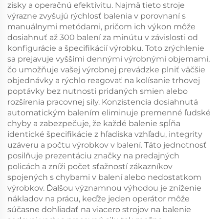
zisky a operačnú efektivitu. Najmä tieto stroje
výrazne zvyšujú rýchlosť balenia v porovnaní s
manuálnymi metódami, pričom ich výkon môže
dosiahnuť až 300 balení za minútu v závislosti od
konfigurácie a špecifikácií výrobku. Toto zrýchlenie
sa prejavuje vyššími dennými výrobnými objemami,
čo umožňuje vašej výrobnej prevádzke plniť väčšie
objednávky a rýchlo reagovať na kolísanie trhovej
poptávky bez nutnosti pridaných smien alebo
rozšírenia pracovnej sily. Konzistencia dosiahnutá
automatickým balením eliminuje premenné ľudské
chyby a zabezpečuje, že každé balenie spĺňa
identické špecifikácie z hľadiska vzhľadu, integrity
uzáveru a počtu výrobkov v balení. Táto jednotnosť
posilňuje prezentáciu značky na predajných
policách a zníži počet sťažností zákazníkov
spojených s chybami v balení alebo nedostatkom
výrobkov. Ďalšou významnou výhodou je zníženie
nákladov na prácu, keďže jeden operátor môže
súčasne dohliadať na viacero strojov na balenie