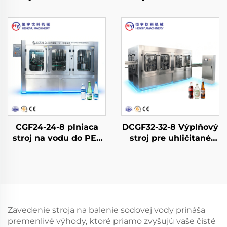
fliaš
fliaš
CGF24-24-8 plniaca
DCGF32-32-8 Výplňový
stroj na vodu do PET
stroj pre uhličitané
fliaš
nealkoholické nápoje
Zavedenie stroja na balenie sodovej vody prináša
premenlivé výhody, ktoré priamo zvyšujú vaše čisté