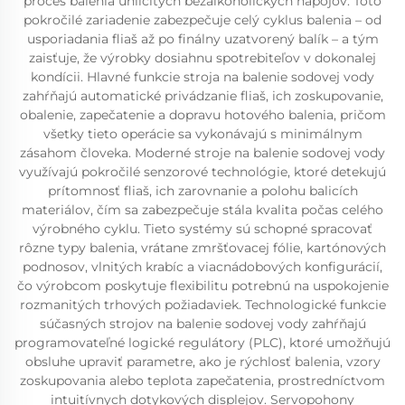
proces balenia uhličitých bezalkoholických nápojov. Toto
pokročilé zariadenie zabezpečuje celý cyklus balenia – od
usporiadania fliaš až po finálny uzatvorený balík – a tým
zaisťuje, že výrobky dosiahnu spotrebiteľov v dokonalej
kondícii. Hlavné funkcie stroja na balenie sodovej vody
zahŕňajú automatické privádzanie fliaš, ich zoskupovanie,
obalenie, zapečatenie a dopravu hotového balenia, pričom
všetky tieto operácie sa vykonávajú s minimálnym
zásahom človeka. Moderné stroje na balenie sodovej vody
využívajú pokročilé senzorové technológie, ktoré detekujú
prítomnosť fliaš, ich zarovnanie a polohu balicích
materiálov, čím sa zabezpečuje stála kvalita počas celého
výrobného cyklu. Tieto systémy sú schopné spracovať
rôzne typy balenia, vrátane zmršťovacej fólie, kartónových
podnosov, vlnitých krabíc a viacnádobových konfigurácií,
čo výrobcom poskytuje flexibilitu potrebnú na uspokojenie
rozmanitých trhových požiadaviek. Technologické funkcie
súčasných strojov na balenie sodovej vody zahŕňajú
programovateľné logické regulátory (PLC), ktoré umožňujú
obsluhe upraviť parametre, ako je rýchlosť balenia, vzory
zoskupovania alebo teplota zapečatenia, prostredníctvom
intuitívnych dotykových displejov. Servopohony