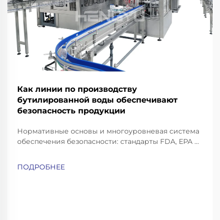
Как линии по производству
бутилированной воды обеспечивают
безопасность продукции
Нормативные основы и многоуровневая система
обеспечения безопасности: стандарты FDA, EPA и
ISO, специфичные для линий по производству
бутилированной воды. Индустрия
ПОДРОБНЕЕ
бутилированной воды функционирует в рамках
довольно строгого свода нормативных
требований. Управление по санитарному надзору
за качеством пищевых продуктов и лекарств
(FDA) устанавливает так называемые