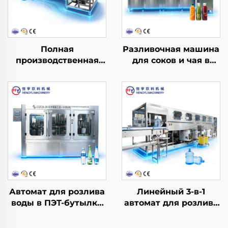
Полная
Разливочная машина
производственная
для соков и чая в
линия для розлива
ПЭТ-бутылки с
воды в бочки QGF300
горячим розливом
(3 в 1)
RCGF40-40-10
Автомат для розлива
Линейный 3-в-1
воды в ПЭТ-бутылки
автомат для розлива
CGF24-24-8
воды в бочки QGF900