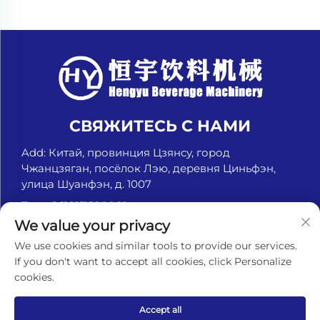
СВЯЖИТЕСЬ С НАМИ
Add: Китай, провинция Цзянсу, город
Чжанцзяган, посёлок Лэю, деревня Циньфэн,
улица Шуанфэн, д. 1007
Тел.:
+8618151580069
We value your privacy
Электронная почта:
[email protected]
We use cookies and similar tools to provide our services.
If you don't want to accept all cookies, click Personalize
cookies.
© Чжанцзяган Хэньюй Машины для напитков, ООО.
Все права защищены. -
Политика
конфиденциальности
Accept all