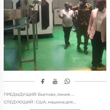
ПРЕДЫДУЩИЙ:
Вьетнам, линия по розливу и упаковке газированных напитков в ПЭТ-бутылки мощностью 6000 бут./ч
СЛЕДУЮЩИЙ :
США, машина для розлива и герметизации газированных напитков в алюминиевые банки YDGF30-6 мощностью 18 000 бан./ч