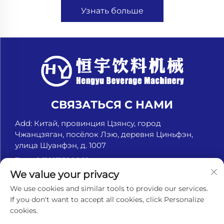
Узнать больше
СВЯЗАТЬСЯ С НАМИ
Add: Китай, провинция Цзянсу, город
Чжанцзяган, посёлок Лэю, деревня Циньфэн,
улица Шуанфэн, д. 1007
Тел.:
+8618151580069
We value your privacy
Электронная почта:
[email protected]
We use cookies and similar tools to provide our services.
If you don't want to accept all cookies, click Personalize
cookies.
© Чжанцзяган Хэньюй Машины для напитков, ООО.
Все права защищены. -
Политика