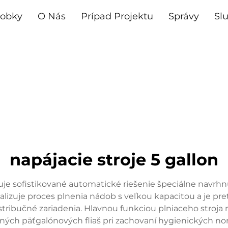
robky
O Nás
Prípad Projektu
Správy
Sl
napájacie stroje 5 gallon
je sofistikované automatické riešenie špeciálne navrhnu
malizuje proces plnenia nádob s veľkou kapacitou a je p
stribučné zariadenia. Hlavnou funkciou plniaceho stroj
ch päťgalónových fliaš pri zachovaní hygienických nori