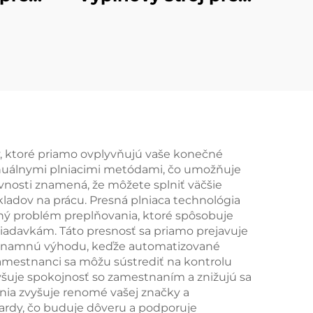
pivo – 2
ápoje
y, ktoré priamo ovplyvňujú vaše konečné
manuálnymi plniacimi metódami, čo umožňuje
ívnosti znamená, že môžete splniť väčšie
kladov na prácu. Presná plniaca technológia
dný problém preplňovania, ktoré spôsobuje
iadavkám. Táto presnosť sa priamo prejavuje
 významnú výhodu, keďže automatizované
amestnanci sa môžu sústrediť na kontrolu
vyšuje spokojnosť so zamestnaním a znižujú sa
ia zvyšuje renomé vašej značky a
dardy, čo buduje dôveru a podporuje