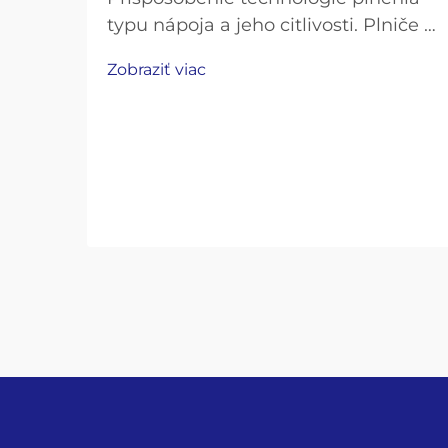
typu nápoja a jeho citlivosti. Plniče s
protitlakom pre uhličité nápoje a
Zobraziť viac
pivo. Uhličité nápoje, ako sú
limonády, perlivá voda a pivo,
vyžadujú opatrné techniky plnenia,
aby sa zachoval ich „šumivý efekt“, a
zároveň sa zabránilo nadmernému
rozptýleniu plynu...