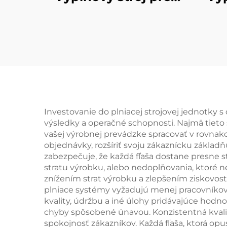
uhličitané
nealkoholické nápoje
neal
Investovanie do plniacej strojovej jednotky
výsledky a operačné schopnosti. Najmä tieto
vašej výrobnej prevádzke spracovať v rovnako
objednávky, rozšíriť svoju zákaznícku základ
zabezpečuje, že každá fľaša dostane presne 
stratu výrobku, alebo nedoplňovania, ktoré
znížením strat výrobku a zlepšením ziskovos
plniace systémy vyžadujú menej pracovníkov
kvality, údržbu a iné úlohy pridávajúce hodn
chyby spôsobené únavou. Konzistentná kvali
spokojnosť zákazníkov. Každá fľaša, ktorá op