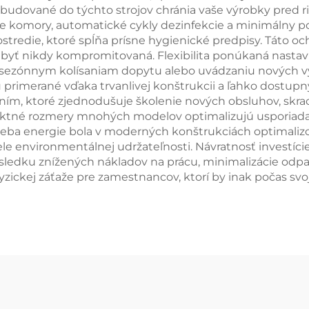
budované do týchto strojov chránia vaše výrobky pred r
 komory, automatické cykly dezinfekcie a minimálny po
ostredie, ktoré spĺňa prísne hygienické predpisy. Táto oc
 byť nikdy kompromitovaná. Flexibilita ponúkaná nasta
sezónnym kolísaniam dopytu alebo uvádzaniu nových vý
ú primerané vďaka trvanlivej konštrukcii a ľahko dostup
ím, ktoré zjednodušuje školenie nových obsluhov, skra
ktné rozmery mnohých modelov optimalizujú usporiadan
treba energie bola v moderných konštrukciách optimali
le environmentálnej udržateľnosti. Návratnosť investíc
ledku znížených nákladov na prácu, minimalizácie odpadu
zickej záťaže pre zamestnancov, ktorí by inak počas svo