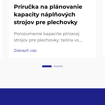
Príručka na plánovanie
kapacity náplňových
strojov pre plechovky
Porozumenie kapacite plniacej
strojov pre plechovky: teória vs.
reálny výkon – Prečo sa teoretická
Zobraziť viac
kapacita zvyčajne nezhoduje s
efektívnym výstupom na linkách na
plnenie plechoviek – Keď firmy
hovoria o rýchlosti konzervovania
100 plechoviek za minútu, odkazujú
na to, čo má...