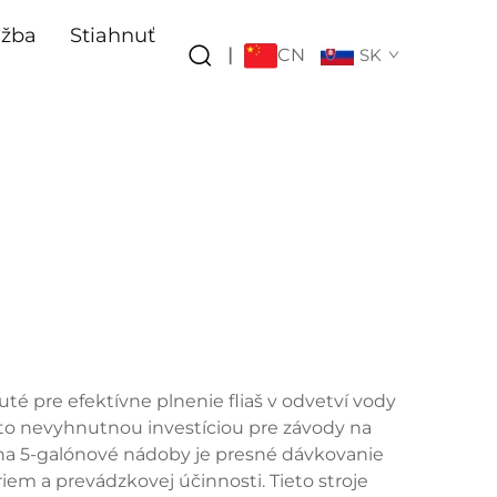
užba
Stiahnuť
CN
|
SK
té pre efektívne plnenie fliaš v odvetví vody
reto nevyhnutnou investíciou pre závody na
a na 5-galónové nádoby je presné dávkovanie
em a prevádzkovej účinnosti. Tieto stroje