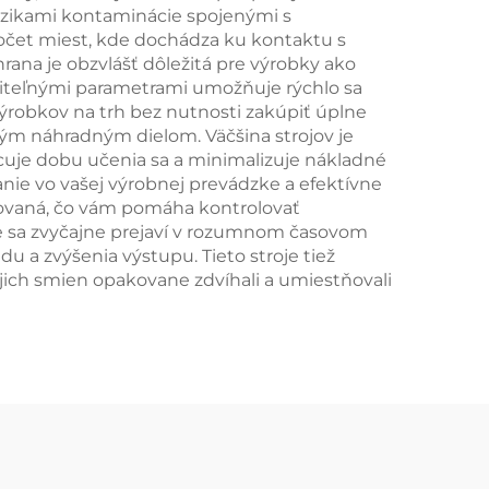
izikami kontaminácie spojenými s
čet miest, kde dochádza ku kontaktu s
hrana je obzvlášť dôležitá pre výrobky ako
viteľnými parametrami umožňuje rýchlo sa
robkov na trh bez nutnosti zakúpiť úplne
ným náhradným dielom. Väčšina strojov je
cuje dobu učenia sa a minimalizuje nákladné
ie vo vašej výrobnej prevádzke a efektívne
zovaná, čo vám pomáha kontrolovať
ie sa zvyčajne prejaví v rozumnom časovom
 a zvýšenia výstupu. Tieto stroje tiež
jich smien opakovane zdvíhali a umiestňovali