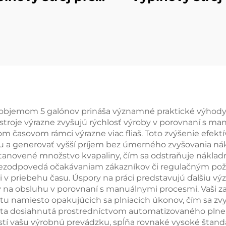
uhličitané
uhličitané
koholické nápoje
nealkoholické n
 s objemom 5 galónov prináša významné praktické výhod
 stroje výrazne zvyšujú rýchlosť výroby v porovnaní s 
m časovom rámci výrazne viac fliaš. Toto zvýšenie efekt
ňu a generovať vyšší príjem bez úmerného zvyšovania ná
stanovené množstvo kvapaliny, čím sa odstraňuje nákla
 nezodpovedá očakávaniam zákazníkov či regulačným pož
ti v priebehu času. Úspory na práci predstavujú ďalšiu
 na obsluhu v porovnaní s manuálnymi procesmi. Vaši z
otu namiesto opakujúcich sa plniacich úkonov, čím sa z
ta dosiahnutá prostredníctvom automatizovaného plnen
ustí vašu výrobnú prevádzku, spĺňa rovnaké vysoké štan