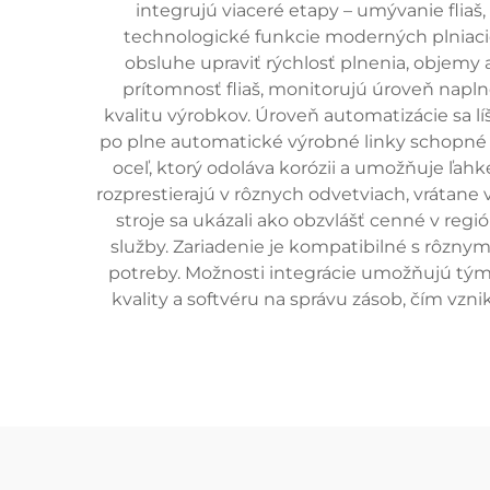
integrujú viaceré etapy – umývanie fliaš
technologické funkcie moderných plniacic
obsluhe upraviť rýchlosť plnenia, objemy
prítomnosť fliaš, monitorujú úroveň napl
kvalitu výrobkov. Úroveň automatizácie sa 
po plne automatické výrobné linky schopné s
oceľ, ktorý odoláva korózii a umožňuje ľahk
rozprestierajú v rôznych odvetviach, vrátane 
stroje sa ukázali ako obzvlášť cenné v re
služby. Zariadenie je kompatibilné s rôznym
potreby. Možnosti integrácie umožňujú tým
kvality a softvéru na správu zásob, čím vz