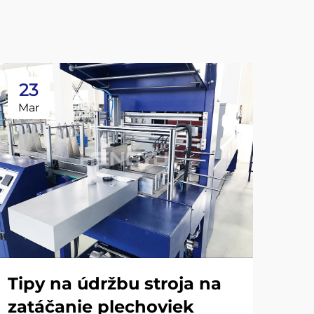
23
2
Mar
Ma
Tipy na údržbu stroja na
zatáčanie plechoviek