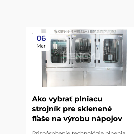
06
Mar
Ako vybrať plniacu
strojník pre sklenené
fľaše na výrobu nápojov
Prispôsobenie technológie plnenia