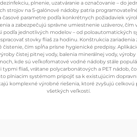
, dezinfekciu, plnenie, uzatváranie a označovanie – do je
h strojov na 5-galónové nádoby patria programovateľné
 a časové parametre podľa konkrétnych požiadaviek výr
nenia a zabezpečujú správne umiestnenie uzáverov, čím v
líši podľa jednotlivých modelov – od poloautomatickýc
pracovať stovky fliaš za hodinu. Konštrukcia zariadenia 
é čistenie, čím spĺňa prísne hygienické predpisy. Aplikác
výroby čistej pitnej vody, balenia minerálnej vody, výrob
giónoch, kde sú veľkofomatové vodné nádoby stále popu
i typmi fliaš, vrátane polycarbonátových a PET nádob, čo
to plniacim systémom pripojiť sa k existujúcim dopra
nikajú komplexné výrobné riešenia, ktoré zvyšujú celkov
všetkých veľkostí.