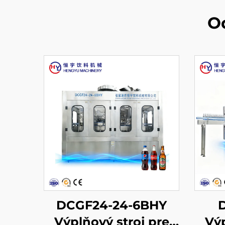
O
DCGF24-24-6BHY
Výplňový stroj pre
Výp