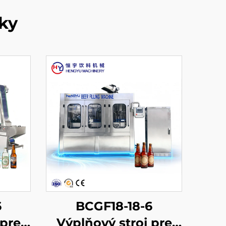
ky
6
BCGF18-18-6
 pre
Výplňový stroj pre