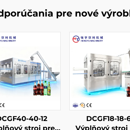
dporúčania pre nové výrob
DCGF40-40-12
DCGF18-18-
lňový stroj pre
Výplňový stroj