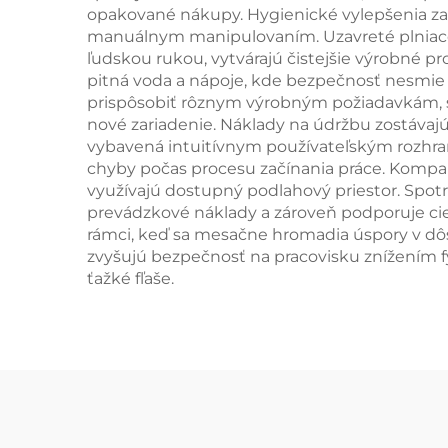
opakované nákupy. Hygienické vylepšenia za
manuálnym manipulovaním. Uzavreté plniace
ľudskou rukou, vytvárajú čistejšie výrobné pr
pitná voda a nápoje, kde bezpečnosť nesmie
prispôsobiť rôznym výrobným požiadavkám, 
nové zariadenie. Náklady na údržbu zostávaj
vybavená intuitívnym používateľským rozhran
chyby počas procesu začínania práce. Kompa
využívajú dostupný podlahový priestor. Spo
prevádzkové náklady a zároveň podporuje cie
rámci, keď sa mesačne hromadia úspory v dôs
zvyšujú bezpečnosť na pracovisku znížením fy
ťažké fľaše.