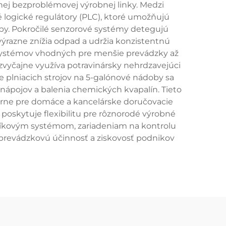
dnej bezproblémovej výrobnej linky. Medzi
 logické regulátory (PLC), ktoré umožňujú
oby. Pokročilé senzorové systémy detegujú
ýrazne znížia odpad a udržia konzistentnú
h systémov vhodných pre menšie prevádzky až
zvyčajne využíva potravinársky nehrdzavejúci
ie plniacich strojov na 5-galónové nádoby sa
y nápojov a balenia chemických kvapalín. Tieto
lárne pre domáce a kancelárske doručovacie
 poskytuje flexibilitu pre rôznorodé výrobné
vníkovým systémom, zariadeniam na kontrolu
ú prevádzkovú účinnosť a ziskovosť podnikov