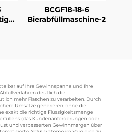
6
BCGF18-18-6
tige-
Bierabfüllmaschine-2
ne
mittelbar auf Ihre Gewinnspanne und Ihre
Abfüllverfahren deutlich die
tlich mehr Flaschen zu verarbeiten. Durch
höhere Umsätze generieren, ohne die
che exakt die richtige Flüssigkeitsmenge
terfüllens (das Kundenanforderungen oder
verlust und verbesserten Gewinnmargen über
utomatisierte Abfüllsysteme im Vergleich zu