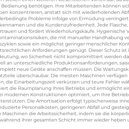
 Bedienung benötigen. Ihre Mitarbeitenden können sich 
 konzentrieren, anstatt sich mit wiederholenden Abfü
ehlerbedingte Probleme infolge von Ermüdung verringert
arkennamen und die Kundenzufriedenheit. Jede Flasche, d
ertrauen und fördert Wiederholungskäufe. Hygienische 
 Kontaminationsrisiken, die mit manueller Handhabung 
zyklen sowie ein möglichst geringer menschlicher Kont
srechtlichen Anforderungen genügt. Dieser Schutz ist 
ung, wo Sicherheit nicht kompromittiert werden darf. D
hnell an unterschiedliche Produktionsanforderungen, s
omplett neue Geräte anschaffen müssen. Die Wartungsk
atzteile überschaubar. Die meisten Maschinen verfügen 
en, die Einarbeitungszeit verkürzen und teure Fehler 
ert die Raumplanung Ihres Betriebs und ermöglicht ein
i modernen Konstruktionen optimiert, um Ihre Betriebs
nterstützen. Die Amortisation erfolgt typischerweise i
duzierte Personalkosten, geringeren Abfall und gestei
Maschinen die Arbeitssicherheit, indem sie die körper
en während ihrer gesamten Schicht immer wieder heben 