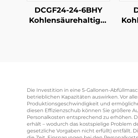
DCGF24-24-6BHY
D
Kohlensäurehaltige-
Kohl
Softdrink-
Abfüllmaschine
A
Die Investition in eine 5-Gallonen-Abfüllmas
betrieblichen Kapazitäten auswirken. Vor all
Produktionsgeschwindigkeit und ermöglichen
diesen Effizienzschub können Sie größere 
Personalkosten entsprechend zu erhöhen. Die 
erhält – wodurch das kostspielige Problem 
gesetzliche Vorgaben nicht erfüllt) entfäll
die Zeit. Einsparungen bei den Personalkoste