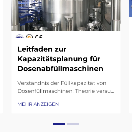
Leitfaden zur
Kapazitätsplanung für
Dosenabfüllmaschinen
Verständnis der Füllkapazität von
Dosenfüllmaschinen: Theorie versus
reale Leistung – Warum die
MEHR ANZEIGEN
theoretische Kapazität selten mit
der effektiven Ausbringung auf
Dosenfülllinien übereinstimmt.
Wenn Unternehmen von einer