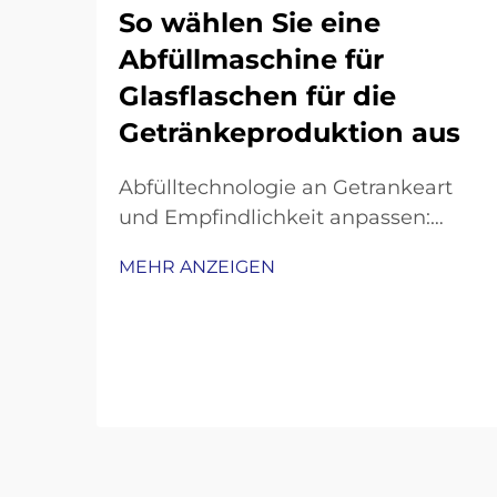
So wählen Sie eine
Abfüllmaschine für
Glasflaschen für die
Getränkeproduktion aus
Abfülltechnologie an Getrankeart
und Empfindlichkeit anpassen:
Gegendruck-Abfüller für
MEHR ANZEIGEN
kohlensäurehaltige Getränke und
Bier. Kohlensäurehaltige Getränke
wie Limonade, Sprudelwasser und
Bier erfordern schonende
Abfüllverfahren, um die
Kohlensäure zu bewahren und
gleichzeitig ein Überlaufen oder
Schaumbildung zu vermeiden...