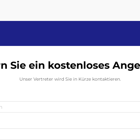
Abfüllgeschwindigkeit von 100
Dosen pro Minute sprechen,
beziehen sie sich auf das, was ha...
n Sie ein kostenloses Ang
Unser Vertreter wird Sie in Kürze kontaktieren.