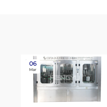
06
Mar