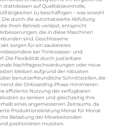
stattdessen auf Qualitätskontrolle,
lltätigkeiten zu beschäftigen – was sowohl
. Die durch die automatisierte Abfüllung
ie Ihren Betrieb verlässt, entspricht
Verbesserungen, die in diese Maschinen
verbunden sind. Geschlossene
akt sorgen für ein saubereres
insbesondere bei Trinkwasser- und
ie Flexibilität durch justierbare
aisonale Nachfrageschwankungen oder neue
osten bleiben aufgrund der robusten
über benutzerfreundliche Schnittstellen, die
während der Onboarding-Phase minimieren.
e effiziente Nutzung der verfügbaren
kosten zu senken und gleichzeitig Ihre
nnerhalb eines angemessenen Zeitraums, da
gerte Produktionsleistung Monat für Monat
liche Belastung der Mitarbeitenden
und positionieren müssten.