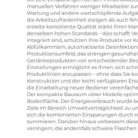
manuellen Verfahren weniger Mitarbeiter zur
Wartung und andere wertschöpfende Aufgaben
die Arbeitszufriedenheit steigert als auch f
erzielte konsistente Qualität stärkt Ihren M
denselben hohen Standards – dies schafft V
integriert sind, schützen Ihre Produkte vor
Abfüllkammern, automatisierte Desinfektions
Produktionsumfeld, das strengen gesundheit
Getränkeprodukten von entscheidender Bedeut
Einstellungen ermöglicht es Ihnen, sich sc
Produktlinien anzupassen – ohne dass Sie k
Konstruktion und der leicht verfügbaren Ers
die Einarbeitung neuer Bediener vereinfach
Der kompakte Bauraum vieler Modelle optimi
Bodenfläche. Der Energieverbrauch wurde be
Ziele im Bereich Umweltverträglichkeit zu u
sich die kombinierten Einsparungen durch re
summieren. Darüber hinaus verbessern diese 
verringern, die andernfalls schwere Flasch