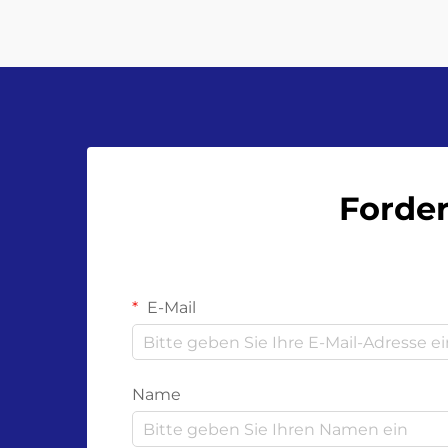
Forder
E-Mail
Name