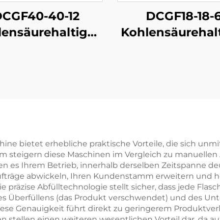
CGF40-40-12
DCGF18-18-
ensäurehaltige-
Kohlensäurehal
Softdrink-
Softdrink-
bfüllmaschine
Abfüllmaschi
chine bietet erhebliche praktische Vorteile, die sich un
em steigern diese Maschinen im Vergleich zu manuellen 
 es Ihrem Betrieb, innerhalb derselben Zeitspanne deu
Aufträge abwickeln, Ihren Kundenstamm erweitern und 
präzise Abfülltechnologie stellt sicher, dass jede Flas
des Überfüllens (das Produkt verschwendet) und des Un
t. Diese Genauigkeit führt direkt zu geringerem Produkt
n stellen einen weiteren wesentlichen Vorteil dar, da a