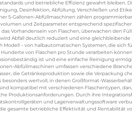
standards und betriebliche Effizienz gewahrt bleiben. 
igung, Desinfektion, Abfüllung, Verschließen und Etiket
r 5-Gallonen-Abfüllmaschinen zählen programmierbare
üllvolumen und Zeitparameter entsprechend spezifische
 das Vorhandensein von Flaschen, überwachen den Füllst
wird Abfall deutlich reduziert und eine gleichbleibende 
h Modell – von halbautomatischen Systemen, die sich für
e Hunderte von Flaschen pro Stunde verarbeiten könne
osionsbeständig ist und eine einfache Reinigung ermögl
allonen-Abfüllmaschinen umfassen verschiedene Branche
wasser, die Getränkeproduktion sowie die Verpackung ch
s besonders wertvoll, in denen Großformat-Wasserbehälte
n sind kompatibel mit verschiedenen Flaschentypen, dar
dliche Produktionsanforderungen. Durch ihre Integration
ätskontrollgeräten und Lagerverwaltungssoftware ve
ie gesamte betriebliche Effektivität und Rentabilität 