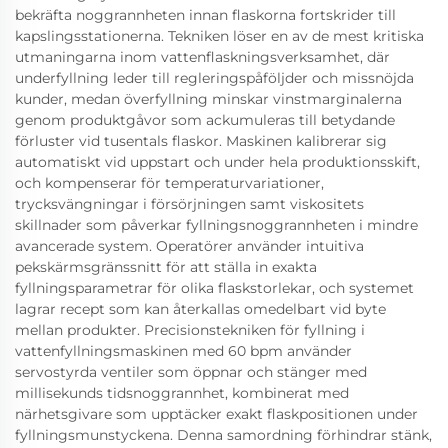
bekräfta noggrannheten innan flaskorna fortskrider till
kapslingsstationerna. Tekniken löser en av de mest kritiska
utmaningarna inom vattenflaskningsverksamhet, där
underfyllning leder till regleringspåföljder och missnöjda
kunder, medan överfyllning minskar vinstmarginalerna
genom produktgåvor som ackumuleras till betydande
förluster vid tusentals flaskor. Maskinen kalibrerar sig
automatiskt vid uppstart och under hela produktionsskift,
och kompenserar för temperaturvariationer,
trycksvängningar i försörjningen samt viskositets
skillnader som påverkar fyllningsnoggrannheten i mindre
avancerade system. Operatörer använder intuitiva
pekskärmsgränssnitt för att ställa in exakta
fyllningsparametrar för olika flaskstorlekar, och systemet
lagrar recept som kan återkallas omedelbart vid byte
mellan produkter. Precisionstekniken för fyllning i
vattenfyllningsmaskinen med 60 bpm använder
servostyrda ventiler som öppnar och stänger med
millisekunds tidsnoggrannhet, kombinerat med
närhetsgivare som upptäcker exakt flaskpositionen under
fyllningsmunstyckena. Denna samordning förhindrar stänk,