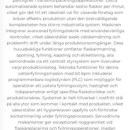
pålitlighet i vattenförpackningsapplikationer. Detta
automatiserade system behandlar sextio flaskor per minut,
vilket gör det till ett idealiskt val för växande företag som
kräver effektiv produktion utan den överväldigande
komplexiteten hos större industriella system. Maskinen
integrerar avancerad fyllningsteknik med användarvänliga
kontroller, vilket säkerställer exakt vätskemätning och
problemfri drift under långa produktionsomgångar. Dess
huvudsakliga funktioner omfattar flaskanmatning,
spolning, fyllning, kapsling och etikettering, alla
samordnade via ett centralt styrsystem som övervakar
varje produktionssteg. Tekniska funktioner för denna
vattenfyllningsmaskin med 60 bpm inkluderar
programmerbara logikstyrdon (PLC) som möjliggör för
operatörer att justera fyllningsvolym, hastighet och
tidsparametrar enligt specifika flaskstorlekar och
produktionskrav. Systemet är helt tillverkat i rostfritt stål
på alla ytor som kommer i kontakt med produkten, vilket
säkerställer att hygienkraven uppfylls och förhindrar
kontaminering under fyllningsprocessen. Servodrivna
mekanismer ger exceptionell noggrannhet vid
flaskanplacering och fyllningsoperationer, medan