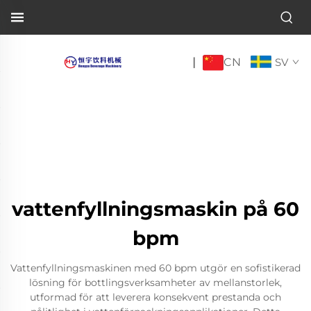
CN
|
SV
vattenfyllningsmaskin på 60
bpm
Vattenfyllningsmaskinen med 60 bpm utgör en sofistikerad
lösning för bottlingsverksamheter av mellanstorlek,
utformad för att leverera konsekvent prestanda och