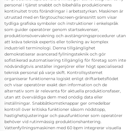
personal i tjänst snabbt och bibehålla produktionens
kontinuitet trots förändringar i arbetsstyrkan. Maskinen är
utrustad med en färgtouchscreen-gränssnitt som visar
tydliga grafiska symboler och instruktioner i enkelspråk
som guider operatörer genom startsekvenser,
produktionsövervakning och avstängningsprocedurer utan
att kräva teknisk expertis eller tolkning av komplex
industriell terminologi. Denna tillgänglighet
demokratiserar avancerad fyllningsteknik och gör
sofistikerad automatisering tillgänglig för företag som inte
nödvändigtvis anställer ingenjörer eller högt specialiserad
teknisk personal på varje skift. Kontrollsystemet
organiserar funktionerna logiskt enligt driftarbetsflödet
och visar operatörer exakt den information och de
alternativ som är relevanta för aktuella produktionsfaser,
utan att överväldiga dem med onödig data eller
inställningar. Snabbåtkomstknappar ger omedelbar
kontroll över kritiska funktioner såsom nödstopp,
hastighetsjusteringar och pausfunktioner som operatörer
behöver vid rutinmässig produktionshantering.
Vattenfyllningsmaskinen med 60 bpm integrerar visuella