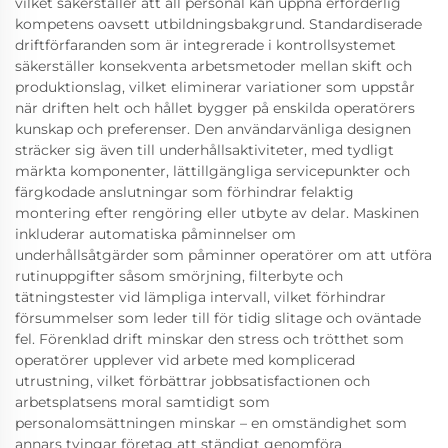
vilket säkerställer att all personal kan uppnå erforderlig
kompetens oavsett utbildningsbakgrund. Standardiserade
driftförfaranden som är integrerade i kontrollsystemet
säkerställer konsekventa arbetsmetoder mellan skift och
produktionslag, vilket eliminerar variationer som uppstår
när driften helt och hållet bygger på enskilda operatörers
kunskap och preferenser. Den användarvänliga designen
sträcker sig även till underhållsaktiviteter, med tydligt
märkta komponenter, lättillgängliga servicepunkter och
färgkodade anslutningar som förhindrar felaktig
montering efter rengöring eller utbyte av delar. Maskinen
inkluderar automatiska påminnelser om
underhållsåtgärder som påminner operatörer om att utföra
rutinuppgifter såsom smörjning, filterbyte och
tätningstester vid lämpliga intervall, vilket förhindrar
försummelser som leder till för tidig slitage och oväntade
fel. Förenklad drift minskar den stress och trötthet som
operatörer upplever vid arbete med komplicerad
utrustning, vilket förbättrar jobbsatisfactionen och
arbetsplatsens moral samtidigt som
personalomsättningen minskar – en omständighet som
annars tvingar företag att ständigt genomföra