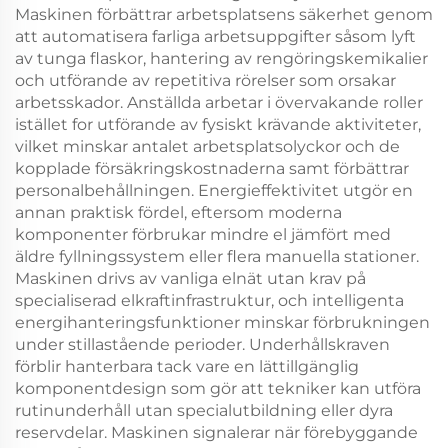
Maskinen förbättrar arbetsplatsens säkerhet genom
att automatisera farliga arbetsuppgifter såsom lyft
av tunga flaskor, hantering av rengöringskemikalier
och utförande av repetitiva rörelser som orsakar
arbetsskador. Anställda arbetar i övervakande roller
istället for utförande av fysiskt krävande aktiviteter,
vilket minskar antalet arbetsplatsolyckor och de
kopplade försäkringskostnaderna samt förbättrar
personalbehållningen. Energieffektivitet utgör en
annan praktisk fördel, eftersom moderna
komponenter förbrukar mindre el jämfört med
äldre fyllningssystem eller flera manuella stationer.
Maskinen drivs av vanliga elnät utan krav på
specialiserad elkraftinfrastruktur, och intelligenta
energihanteringsfunktioner minskar förbrukningen
under stillastående perioder. Underhållskraven
förblir hanterbara tack vare en lättillgänglig
komponentdesign som gör att tekniker kan utföra
rutinunderhåll utan specialutbildning eller dyra
reservdelar. Maskinen signalerar när förebyggande