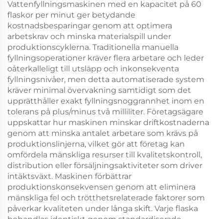
Vattenfyllningsmaskinen med en kapacitet på 60
flaskor per minut ger betydande
kostnadsbesparingar genom att optimera
arbetskrav och minska materialspill under
produktionscyklerna. Traditionella manuella
fyllningsoperationer kräver flera arbetare och leder
oåterkalleligt till utsläpp och inkonsekventa
fyllningsnivåer, men detta automatiserade system
kräver minimal övervakning samtidigt som det
upprätthåller exakt fyllningsnoggrannhet inom en
tolerans på plus/minus två milliliter. Företagsägare
uppskattar hur maskinen minskar driftkostnaderna
genom att minska antalet arbetare som krävs på
produktionslinjerna, vilket gör att företag kan
omfördela mänskliga resurser till kvalitetskontroll,
distribution eller försäljningsaktiviteter som driver
intäktsväxt. Maskinen förbättrar
produktionskonsekvensen genom att eliminera
mänskliga fel och trötthetsrelaterade faktorer som
påverkar kvaliteten under långa skift. Varje flaska