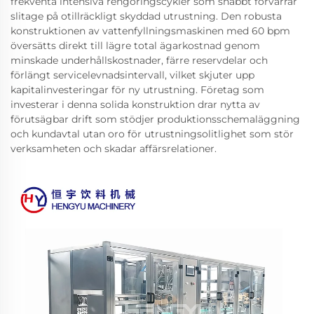
frekventa intensiva rengöringscykler som snabbt förvärrar
slitage på otillräckligt skyddad utrustning. Den robusta
konstruktionen av vattenfyllningsmaskinen med 60 bpm
översätts direkt till lägre total ägarkostnad genom
minskade underhållskostnader, färre reservdelar och
förlängt servicelevnadsintervall, vilket skjuter upp
kapitalinvesteringar för ny utrustning. Företag som
investerar i denna solida konstruktion drar nytta av
förutsägbar drift som stödjer produktionsschemaläggning
och kundavtal utan oro för utrustningsolitlighet som stör
verksamheten och skadar affärsrelationer.