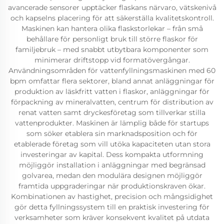
avancerade sensorer upptäcker flaskans närvaro, vätskenivå
och kapselns placering för att säkerställa kvalitetskontroll.
Maskinen kan hantera olika flaskstorlekar – från små
behållare för personligt bruk till större flaskor för
familjebruk – med snabbt utbytbara komponenter som
minimerar driftstopp vid formatövergångar.
Användningsområden för vattenfyllningsmaskinen med 60
bpm omfattar flera sektorer, bland annat anläggningar för
produktion av läskfritt vatten i flaskor, anläggningar för
förpackning av mineralvatten, centrum för distribution av
renat vatten samt dryckesföretag som tillverkar stilla
vattenprodukter. Maskinen är lämplig både för startups
som söker etablera sin marknadsposition och för
etablerade företag som vill utöka kapaciteten utan stora
investeringar av kapital. Dess kompakta utformning
möjliggör installation i anläggningar med begränsad
golvarea, medan den modulära designen möjliggör
framtida uppgraderingar när produktionskraven ökar.
Kombinationen av hastighet, precision och mångsidighet
gör detta fyllningssystem till en praktisk investering för
verksamheter som kräver konsekvent kvalitet på utdata