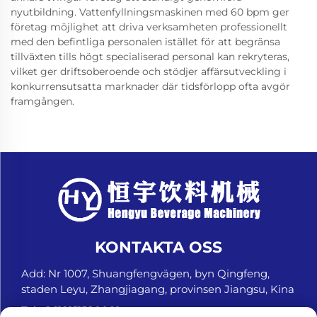
nyutbildning. Vattenfyllningsmaskinen med 60 bpm ger
företag möjlighet att driva verksamheten professionellt
med den befintliga personalen istället för att begränsa
tillväxten tills högt specialiserad personal kan rekryteras,
vilket ger driftsoberoende och stödjer affärsutveckling i
konkurrensutsatta marknader där tidsförlopp ofta avgör
framgången.
KONTAKTA OSS
Add: Nr 1007, Shuangfengvägen, byn Qingfeng,
staden Leyu, Zhangjiagang, provinsen Jiangsu, Kina
Tel:
+8618151580069