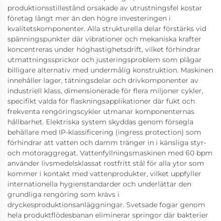
produktionsstillestånd orsakade av utrustningsfel kostar
företag långt mer än den högre investeringen i
kvalitetskomponenter. Alla strukturella delar förstärks vid
spänningspunkter där vibrationer och mekaniska krafter
koncentreras under höghastighetsdrift, vilket förhindrar
utmattningssprickor och justeringsproblem som plågar
billigare alternativ med undermålig konstruktion. Maskinen
innehåller lager, tätningsdelar och drivkomponenter av
industriell klass, dimensionerade för flera miljoner cykler,
specifikt valda för flaskningsapplikationer där fukt och
frekventa rengöringscykler utmanar komponenternas
hållbarhet. Elektriska system skyddas genom försegla
behållare med IP-klassificering (ingress protection) som
förhindrar att vatten och damm tränger in i känsliga styr-
och motoraggregat. Vattenfyllningsmaskinen med 60 bpm
använder livsmedelsklassat rostfritt stål för alla ytor som
kommer i kontakt med vattenprodukter, vilket uppfyller
internationella hygienstandarder och underlättar den
grundliga rengöring som krävs i
dryckesproduktionsanläggningar. Svetsade fogar genom
hela produktflödesbanan eliminerar springor där bakterier