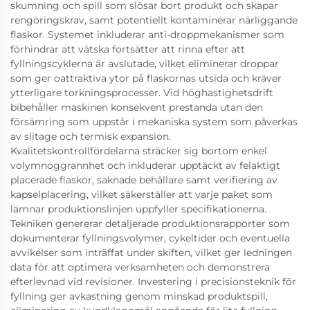
skumning och spill som slösar bort produkt och skapar
rengöringskrav, samt potentiellt kontaminerar närliggande
flaskor. Systemet inkluderar anti-droppmekanismer som
förhindrar att vätska fortsätter att rinna efter att
fyllningscyklerna är avslutade, vilket eliminerar droppar
som ger oattraktiva ytor på flaskornas utsida och kräver
ytterligare torkningsprocesser. Vid höghastighetsdrift
bibehåller maskinen konsekvent prestanda utan den
försämring som uppstår i mekaniska system som påverkas
av slitage och termisk expansion.
Kvalitetskontrollfördelarna sträcker sig bortom enkel
volymnoggrannhet och inkluderar upptäckt av felaktigt
placerade flaskor, saknade behållare samt verifiering av
kapselplacering, vilket säkerställer att varje paket som
lämnar produktionslinjen uppfyller specifikationerna.
Tekniken genererar detaljerade produktionsrapporter som
dokumenterar fyllningsvolymer, cykeltider och eventuella
avvikelser som inträffat under skiften, vilket ger ledningen
data för att optimera verksamheten och demonstrera
efterlevnad vid revisioner. Investering i precisionsteknik för
fyllning ger avkastning genom minskad produktspill,