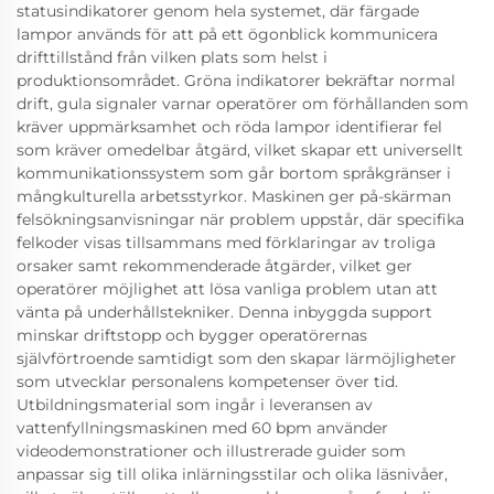
statusindikatorer genom hela systemet, där färgade
lampor används för att på ett ögonblick kommunicera
drifttillstånd från vilken plats som helst i
produktionsområdet. Gröna indikatorer bekräftar normal
drift, gula signaler varnar operatörer om förhållanden som
kräver uppmärksamhet och röda lampor identifierar fel
som kräver omedelbar åtgärd, vilket skapar ett universellt
kommunikationssystem som går bortom språkgränser i
mångkulturella arbetsstyrkor. Maskinen ger på-skärman
felsökningsanvisningar när problem uppstår, där specifika
felkoder visas tillsammans med förklaringar av troliga
orsaker samt rekommenderade åtgärder, vilket ger
operatörer möjlighet att lösa vanliga problem utan att
vänta på underhållstekniker. Denna inbyggda support
minskar driftstopp och bygger operatörernas
självförtroende samtidigt som den skapar lärmöjligheter
som utvecklar personalens kompetenser över tid.
Utbildningsmaterial som ingår i leveransen av
vattenfyllningsmaskinen med 60 bpm använder
videodemonstrationer och illustrerade guider som
anpassar sig till olika inlärningsstilar och olika läsnivåer,