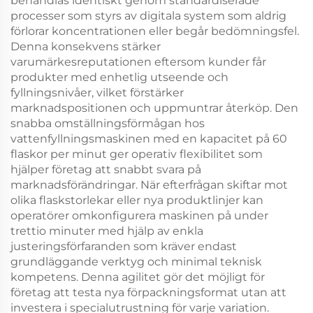
behandlas identiskt genom standardiserade
processer som styrs av digitala system som aldrig
förlorar koncentrationen eller begår bedömningsfel.
Denna konsekvens stärker
varumärkesreputationen eftersom kunder får
produkter med enhetlig utseende och
fyllningsnivåer, vilket förstärker
marknadspositionen och uppmuntrar återköp. Den
snabba omställningsförmågan hos
vattenfyllningsmaskinen med en kapacitet på 60
flaskor per minut ger operativ flexibilitet som
hjälper företag att snabbt svara på
marknadsförändringar. När efterfrågan skiftar mot
olika flaskstorlekar eller nya produktlinjer kan
operatörer omkonfigurera maskinen på under
trettio minuter med hjälp av enkla
justeringsförfaranden som kräver endast
grundläggande verktyg och minimal teknisk
kompetens. Denna agilitet gör det möjligt för
företag att testa nya förpackningsformat utan att
investera i specialutrustning för varje variation.