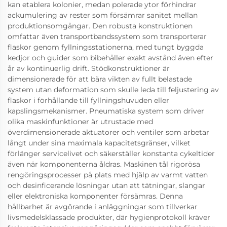
kan etablera kolonier, medan polerade ytor förhindrar
ackumulering av rester som försämrar sanitet mellan
produktionsomgångar. Den robusta konstruktionen
omfattar även transportbandssystem som transporterar
flaskor genom fyllningsstationerna, med tungt byggda
kedjor och guider som bibehåller exakt avstånd även efter
år av kontinuerlig drift. Stödkonstruktioner är
dimensionerade för att bära vikten av fullt belastade
system utan deformation som skulle leda till feljustering av
flaskor i förhållande till fyllningshuvuden eller
kapslingsmekanismer. Pneumatiska system som driver
olika maskinfunktioner är utrustade med
överdimensionerade aktuatorer och ventiler som arbetar
långt under sina maximala kapacitetsgränser, vilket
förlänger servicelivet och säkerställer konstanta cykeltider
även när komponenterna åldras. Maskinen tål rigorösa
rengöringsprocesser på plats med hjälp av varmt vatten
och desinficerande lösningar utan att tätningar, slangar
eller elektroniska komponenter försämras. Denna
hållbarhet är avgörande i anläggningar som tillverkar
livsmedelsklassade produkter, där hygienprotokoll kräver