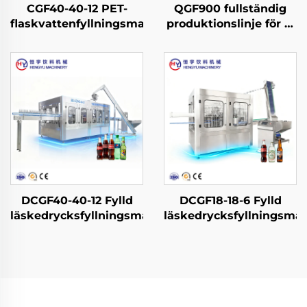
CGF40-40-12 PET-
QGF900 fullständig
flaskvattenfyllningsmaskin
produktionslinje för 3-
i-1-tunnvatten
DCGF40-40-12 Fylld
DCGF18-18-6 Fylld
läskedrycksfyllningsmaskin
läskedrycksfyllningsma