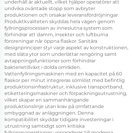
underhåll är aktuellt, vilket hjälper operatörer att
undvika oväntade stopp som avbryter
produktionen och orsakar leveransfördröjningar.
Produktkvaliteten skyddas hela vägen genom
fyllningsprocessen av inneslutna system som
förhindrar att damm, insekter och luftburna
föroreningar når öppna flaskor. Sanitära
designprinciper styr varje aspekt av konstruktionen,
med släta ytor som underlättar rengöring samt
avtappningsfunktioner som förhindrar
bakterietillväxt i dolda områden.
Vattenfyllningsmaskinen med en kapacitet på 60
flaskor per minut integreras sömlöst med befintlig
produktionsinfrastruktur, inklusive transportband,
etiketteringsmaskiner och förpackningsutrustning,
vilket skapar en sammanhängande
produktionslinje utan krav på omfattande
ombyggnad av anläggningen. Denna
kompatibilitet skyddar tidigare investeringar i
utrustning samtidigt som kritiska
fyllningsoperationer uppgraderas till moderna