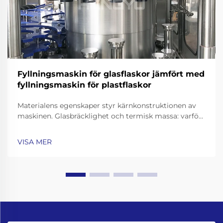
Fyllningsmaskin för glasflaskor jämfört med
fyllningsmaskin för plastflaskor
Materialens egenskaper styr kärnkonstruktionen av
maskinen. Glasbräcklighet och termisk massa: varför
fyllningsmaskiner för glasflaskor kräver förstärkta
ramkonstruktioner, konveyorbänder med
VISA MER
chockdämpning och precisionsgrepp för flaskanäs.
Att arbeta med glasflaskor innebär att gå …