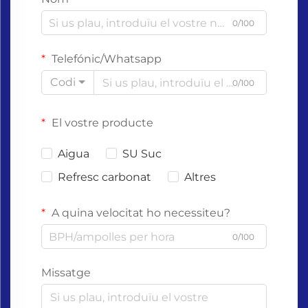
0/100
Telefónic/Whatsapp
Codi
0/100
El vostre producte
Aigua
SU Suc
Refresc carbonat
Altres
A quina velocitat ho necessiteu?
0/100
Missatge