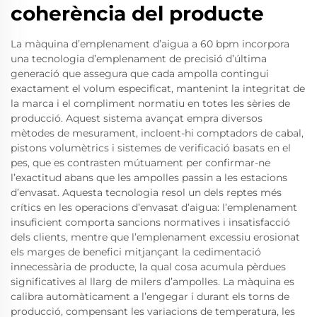
coherència del producte
La màquina d’emplenament d’aigua a 60 bpm incorpora
una tecnologia d’emplenament de precisió d’última
generació que assegura que cada ampolla contingui
exactament el volum especificat, mantenint la integritat de
la marca i el compliment normatiu en totes les sèries de
producció. Aquest sistema avançat empra diversos
mètodes de mesurament, incloent-hi comptadors de cabal,
pistons volumètrics i sistemes de verificació basats en el
pes, que es contrasten mútuament per confirmar-ne
l’exactitud abans que les ampolles passin a les estacions
d’envasat. Aquesta tecnologia resol un dels reptes més
crítics en les operacions d’envasat d’aigua: l’emplenament
insuficient comporta sancions normatives i insatisfacció
dels clients, mentre que l’emplenament excessiu erosionat
els marges de benefici mitjançant la cedimentació
innecessària de producte, la qual cosa acumula pèrdues
significatives al llarg de milers d’ampolles. La màquina es
calibra automàticament a l’engegar i durant els torns de
producció, compensant les variacions de temperatura, les