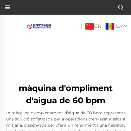
CN
|
CA
màquina d'ompliment
d'aigua de 60 bpm
La màquina d'emplenament d'aigua de 60 bpm representa
una solució sofisticada per a operacions d'envasat a escala
mitjana, dissenyada per oferir un rendiment i una fiabilitat