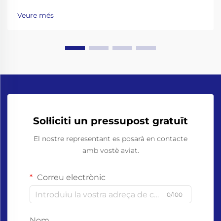
del vidre: per què les màquines d’envasament de
botelles de vidre requereixen xassís reforçats, cintes
Veure més
transportadores amb amortiment de xocs i pinces de
manipulació de coll precises. Treballar amb botelles
de vidre significa anar més enllà...
Sol·liciti un pressupost gratuït
El nostre representant es posarà en contacte
amb vostè aviat.
Correu electrònic
0/100
Nom