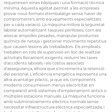
requereixen eines bàsiques i una formació tècnica
mínima. Aquesta agilitat permet a les empreses
provar nous formats d'embalatge sense haver de
comprometre's amb equipaments especialitzats
per a cada variació. La màquina millora la seguretat
laboral automatitzant tasques perilloses, com ara
aixecar ampolles pesades, manipular productes
químics de neteja i gestionar moviments repetitius
que causen lesions als treballadors. Els empleats
treballen en rols de supervisió en lloc de realitzar
activitats físicament exigents, reduint les taxes
d'accidents laborals i els costos associats
d'assegurança, alhora que s'incrementa la retenció
del personal. L'eficiència energètica representa una
altra avantatge pràctic, ja que els components
moderns consumeixen menys electricitat en
comparació amb sistemes d'emplenament antics o
múltiples estacions manuals. La màquina funciona
amb subministraments elèctrics normals sense
necessitar infraestructura elèctrica especialitzada, i