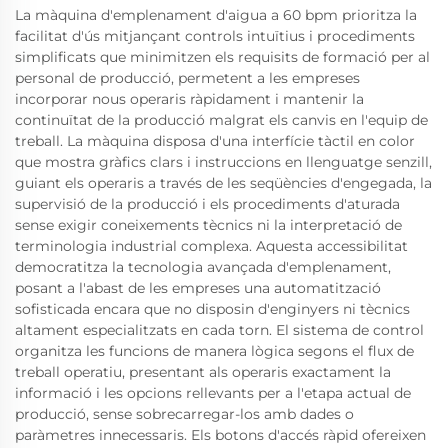
La màquina d'emplenament d'aigua a 60 bpm prioritza la
facilitat d'ús mitjançant controls intuïtius i procediments
simplificats que minimitzen els requisits de formació per al
personal de producció, permetent a les empreses
incorporar nous operaris ràpidament i mantenir la
continuïtat de la producció malgrat els canvis en l'equip de
treball. La màquina disposa d'una interfície tàctil en color
que mostra gràfics clars i instruccions en llenguatge senzill,
guiant els operaris a través de les seqüències d'engegada, la
supervisió de la producció i els procediments d'aturada
sense exigir coneixements tècnics ni la interpretació de
terminologia industrial complexa. Aquesta accessibilitat
democratitza la tecnologia avançada d'emplenament,
posant a l'abast de les empreses una automatització
sofisticada encara que no disposin d'enginyers ni tècnics
altament especialitzats en cada torn. El sistema de control
organitza les funcions de manera lògica segons el flux de
treball operatiu, presentant als operaris exactament la
informació i les opcions rellevants per a l'etapa actual de
producció, sense sobrecarregar-los amb dades o
paràmetres innecessaris. Els botons d'accés ràpid ofereixen