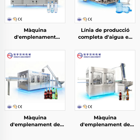
Màquina
Línia de producció
d'emplenament
completa d'aigua en
d'aigua en botella PET
bidó 3-en-1 QGF900
CGF40-40-12
Màquina
Màquina
d'emplenament de
d'emplenament de
begudes refrescants
begudes refrescants
gasificades DCGF40-
gasificades DCGF18-18-