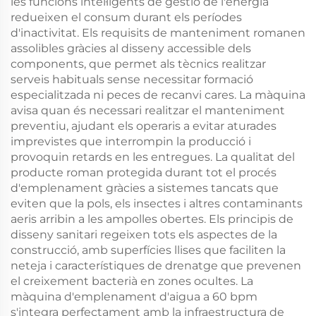
les funcions intel·ligents de gestió de l'energia
redueixen el consum durant els períodes
d'inactivitat. Els requisits de manteniment romanen
assolibles gràcies al disseny accessible dels
components, que permet als tècnics realitzar
serveis habituals sense necessitar formació
especialitzada ni peces de recanvi cares. La màquina
avisa quan és necessari realitzar el manteniment
preventiu, ajudant els operaris a evitar aturades
imprevistes que interrompin la producció i
provoquin retards en les entregues. La qualitat del
producte roman protegida durant tot el procés
d'emplenament gràcies a sistemes tancats que
eviten que la pols, els insectes i altres contaminants
aeris arribin a les ampolles obertes. Els principis de
disseny sanitari regeixen tots els aspectes de la
construcció, amb superfícies llises que faciliten la
neteja i característiques de drenatge que prevenen
el creixement bacterià en zones ocultes. La
màquina d'emplenament d'aigua a 60 bpm
s'integra perfectament amb la infraestructura de