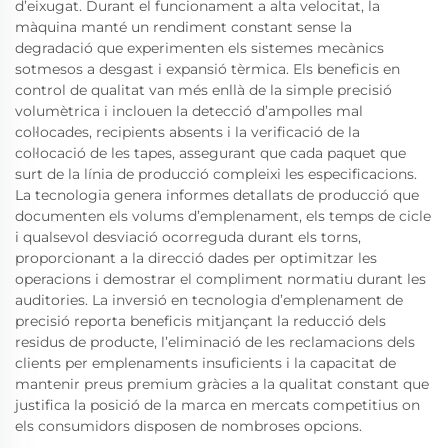
d’eixugat. Durant el funcionament a alta velocitat, la
màquina manté un rendiment constant sense la
degradació que experimenten els sistemes mecànics
sotmesos a desgast i expansió tèrmica. Els beneficis en
control de qualitat van més enllà de la simple precisió
volumètrica i inclouen la detecció d’ampolles mal
col·locades, recipients absents i la verificació de la
col·locació de les tapes, assegurant que cada paquet que
surt de la línia de producció compleixi les especificacions.
La tecnologia genera informes detallats de producció que
documenten els volums d’emplenament, els temps de cicle
i qualsevol desviació ocorreguda durant els torns,
proporcionant a la direcció dades per optimitzar les
operacions i demostrar el compliment normatiu durant les
auditories. La inversió en tecnologia d’emplenament de
precisió reporta beneficis mitjançant la reducció dels
residus de producte, l’eliminació de les reclamacions dels
clients per emplenaments insuficients i la capacitat de
mantenir preus premium gràcies a la qualitat constant que
justifica la posició de la marca en mercats competitius on
els consumidors disposen de nombroses opcions.