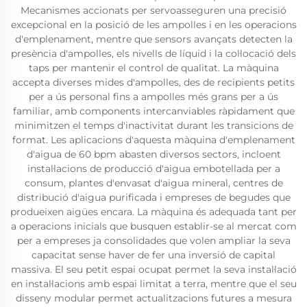
Mecanismes accionats per servoasseguren una precisió
excepcional en la posició de les ampolles i en les operacions
d'emplenament, mentre que sensors avançats detecten la
presència d'ampolles, els nivells de líquid i la col·locació dels
taps per mantenir el control de qualitat. La màquina
accepta diverses mides d'ampolles, des de recipients petits
per a ús personal fins a ampolles més grans per a ús
familiar, amb components intercanviables ràpidament que
minimitzen el temps d'inactivitat durant les transicions de
format. Les aplicacions d'aquesta màquina d'emplenament
d'aigua de 60 bpm abasten diversos sectors, incloent
instal·lacions de producció d'aigua embotellada per a
consum, plantes d'envasat d'aigua mineral, centres de
distribució d'aigua purificada i empreses de begudes que
produeixen aigües encara. La màquina és adequada tant per
a operacions inicials que busquen establir-se al mercat com
per a empreses ja consolidades que volen ampliar la seva
capacitat sense haver de fer una inversió de capital
massiva. El seu petit espai ocupat permet la seva instal·lació
en instal·lacions amb espai limitat a terra, mentre que el seu
disseny modular permet actualitzacions futures a mesura