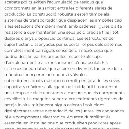
acabats polits eviten l'acumulació de residus que
comprometrien la sanitat entre les diferents sèries de
producció. La construcció robusta s'estén també als
sistemes de transportador que desplacen les ampolles cap
a les estacions d'emplenament, amb cadenes i guies d'alta
resistència que mantenen una separació precisa fins i tot
després d'anys d'operació contínua. Les estructures de
suport estan dissenyades per suportar el pes dels sistemes
completament carregats sense deformació, cosa que
podria desaliniear les ampolles respecte als caps
d'emplenament o als mecanismes d'encapsulat. Els
sistemes pneumàtics que accionen diverses funcions de la
màquina incorporen actuadors i vàlvules
sobredimensionats que operen molt per sota de les seves
capacitats màximes, allargant-ne la vida útil i mantenint
uns temps de cicle constants a mesura que els components
envellissin. La màquina suporta procediments rigorosos de
neteja in situ mitjançant aigua calenta i solucions
desinfectants sense degradació de les juntes, les canonades
ni els components electrònics. Aquesta durabilitat és
essencial en instal·lacions que produeixen productes aptes