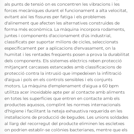
als punts de tensió on es concentren les vibracions i les
forces mecàniques durant el funcionament a alta velocitat,
evitant així les fissures per fatiga i els problemes
d'alinement que afecten les alternatives construïdes de
forma més econòmica. La màquina incorpora rodaments,
juntes i components d'accionament d'ús industrial,
classificats per suportar milions de cicles, seleccionats
específicament per a aplicacions d'envasament, on la
humitat i les rentades freqüents posen a prova la durabilitat
dels components. Els sistemes elèctrics reben protecció
mitjançant carcasses estancades amb classificacions de
protecció contra la intrusió que impedeixen la infiltració
d'aigua i pols en els controls sensibles i els conjunts
motors. La màquina d'emplenament d'aigua a 60 bpm
utilitza acer inoxidable apte per al contacte amb aliments
en totes les superfícies que entren en contacte amb els
productes aquosos, complint les normes internacionals
d'higiene i facilitant la neteja exhaustiva requerida en les
instal·lacions de producció de begudes. Les unions soldades
al llarg del recorregut del producte eliminen les escletxes
on podrien establir-se colònies bacterianes, mentre que els