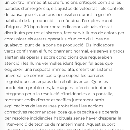
un control immediat sobre funcions crítiques com ara les
parades d'emergència, els ajustos de velocitat i els controls
de pausa que els operaris necessiten durant la gestió
habitual de la producció. La màquina d'emplenament
d'aigua a 60 bpm incorpora indicadors visuals d'estat
distribuïts per tot el sistema, fent servir llums de colors per
comunicar els estats operatius d'un cop d'ull des de
qualsevol punt de la zona de producció. Els indicadors
verds confirmen el funcionament normal, els senyals grocs
alerten els operaris sobre condicions que requereixen
atenció i les llums vermelles identifiquen fallades que
exigeixen una resposta immediata, creant un sistema
universal de comunicació que supera les barreres
lingüístiques en equips de treball diversos. Quan es
produeixen problemes, la màquina ofereix orientació
integrada per a la resolució d'incidències a la pantalla,
mostrant codis d'error específics juntament amb
explicacions de les causes probables i les accions
correctives recomanades, cosa que capacita els operaris
per resoldre incidències habituals sense haver d'esperar la
intervenció de tècnics de manteniment. Aquest suport