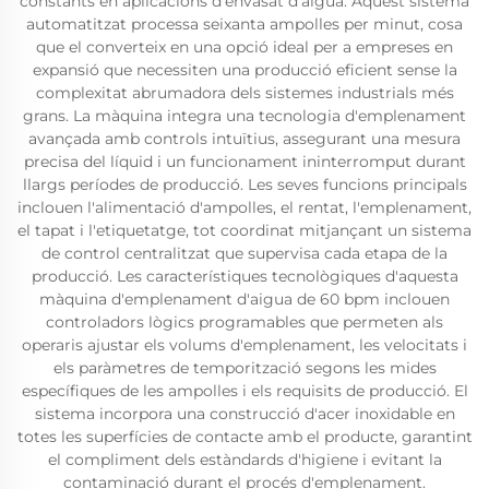
constants en aplicacions d'envasat d'aigua. Aquest sistema
automatitzat processa seixanta ampolles per minut, cosa
que el converteix en una opció ideal per a empreses en
expansió que necessiten una producció eficient sense la
complexitat abrumadora dels sistemes industrials més
grans. La màquina integra una tecnologia d'emplenament
avançada amb controls intuïtius, assegurant una mesura
precisa del líquid i un funcionament ininterromput durant
llargs períodes de producció. Les seves funcions principals
inclouen l'alimentació d'ampolles, el rentat, l'emplenament,
el tapat i l'etiquetatge, tot coordinat mitjançant un sistema
de control centralitzat que supervisa cada etapa de la
producció. Les característiques tecnològiques d'aquesta
màquina d'emplenament d'aigua de 60 bpm inclouen
controladors lògics programables que permeten als
operaris ajustar els volums d'emplenament, les velocitats i
els paràmetres de temporització segons les mides
específiques de les ampolles i els requisits de producció. El
sistema incorpora una construcció d'acer inoxidable en
totes les superfícies de contacte amb el producte, garantint
el compliment dels estàndards d'higiene i evitant la
contaminació durant el procés d'emplenament.