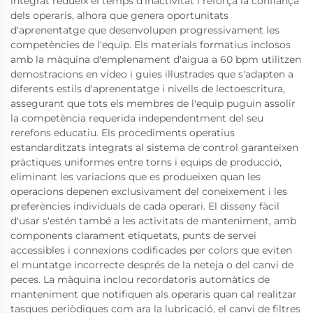
integrat redueix el temps d'inactivitat i reforça la confiança
dels operaris, alhora que genera oportunitats
d'aprenentatge que desenvolupen progressivament les
competències de l'equip. Els materials formatius inclosos
amb la màquina d'emplenament d'aigua a 60 bpm utilitzen
demostracions en vídeo i guies il·lustrades que s'adapten a
diferents estils d'aprenentatge i nivells de lectoescritura,
assegurant que tots els membres de l'equip puguin assolir
la competència requerida independentment del seu
rerefons educatiu. Els procediments operatius
estandarditzats integrats al sistema de control garanteixen
pràctiques uniformes entre torns i equips de producció,
eliminant les variacions que es produeixen quan les
operacions depenen exclusivament del coneixement i les
preferències individuals de cada operari. El disseny fàcil
d'usar s'estén també a les activitats de manteniment, amb
components clarament etiquetats, punts de servei
accessibles i connexions codificades per colors que eviten
el muntatge incorrecte després de la neteja o del canvi de
peces. La màquina inclou recordatoris automàtics de
manteniment que notifiquen als operaris quan cal realitzar
tasques periòdiques com ara la lubricació, el canvi de filtres