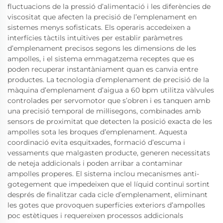
fluctuacions de la pressió d’alimentació i les diferències de
viscositat que afecten la precisió de l’emplenament en
sistemes menys sofisticats. Els operaris accedeixen a
interfícies tàctils intuïtives per establir paràmetres
d’emplenament precisos segons les dimensions de les
ampolles, i el sistema emmagatzema receptes que es
poden recuperar instantàniament quan es canvia entre
productes. La tecnologia d’emplenament de precisió de la
màquina d’emplenament d’aigua a 60 bpm utilitza vàlvules
controlades per servomotor que s’obren i es tanquen amb
una precisió temporal de mil·lisegons, combinades amb
sensors de proximitat que detecten la posició exacta de les
ampolles sota les broques d’emplenament. Aquesta
coordinació evita esquitxades, formació d’escuma i
vessaments que malgasten producte, generen necessitats
de neteja addicionals i poden arribar a contaminar
ampolles properes. El sistema inclou mecanismes anti-
gotegement que impedeixen que el líquid continuï sortint
després de finalitzar cada cicle d’emplenament, eliminant
les gotes que provoquen superfícies exteriors d’ampolles
poc estètiques i requereixen processos addicionals