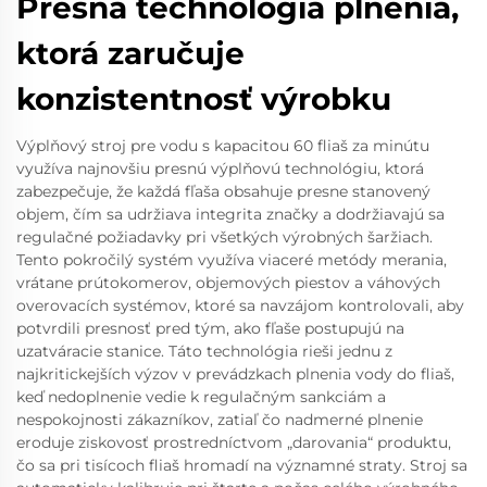
Presná technológia plnenia,
ktorá zaručuje
konzistentnosť výrobku
Výplňový stroj pre vodu s kapacitou 60 fliaš za minútu
využíva najnovšiu presnú výplňovú technológiu, ktorá
zabezpečuje, že každá fľaša obsahuje presne stanovený
objem, čím sa udržiava integrita značky a dodržiavajú sa
regulačné požiadavky pri všetkých výrobných šaržiach.
Tento pokročilý systém využíva viaceré metódy merania,
vrátane prútokomerov, objemových piestov a váhových
overovacích systémov, ktoré sa navzájom kontrolovali, aby
potvrdili presnosť pred tým, ako fľaše postupujú na
uzatváracie stanice. Táto technológia rieši jednu z
najkritickejších výzov v prevádzkach plnenia vody do fliaš,
keď nedoplnenie vedie k regulačným sankciám a
nespokojnosti zákazníkov, zatiaľ čo nadmerné plnenie
eroduje ziskovosť prostredníctvom „darovania“ produktu,
čo sa pri tisícoch fliaš hromadí na významné straty. Stroj sa