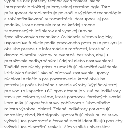
vypnutia bez potreby technických znalostí alebo
interpretácie zložitej priemyselnej terminológie. Táto
prístupnosť demokratizuje pokročilé výplňové technológie
a robí sofistikovanú automatizáciu dostupnou aj pre
podniky, ktoré nemusia mať na každej smene
zamestnaných inžinierov ani vysokej úrovne
špecializovaných technikov. Ovládacia sústava logicky
usporadúva funkcie podľa pracovného postupu a poskytuje
obsluhe presne tie informácie a možnosti, ktoré sú v
danom okamihu výroby relevantné, bez toho, aby ju
preťažovala nadbytočnými údajmi alebo nastaveniami.
Tlačidlá pre rýchly prístup umožňujú okamžité ovládanie
kritických funkcií, ako sú núdzové zastavenia, úpravy
rýchlosti a tlačidlá pre pozastavenie, ktoré obsluha
potrebuje počas bežného riadenia výroby. Výplňový stroj
pre vodu s kapacitou 60 bpm obsahuje vizuálne indikátory
stavu po celom systéme, ktoré pomocou farebných svetiel
komunikujú operačné stavy pohľadom z ľubovoľného
miesta výrobnej oblasti. Zelené indikátory potvrdzujú
normálny chod, žlté signály upozorňujú obsluhu na stavy
vyžadujúce pozornosť a červené svetlá identifikujú poruchy
vyžadujúce okamžitú reakciu, čím vzniká univerzálny