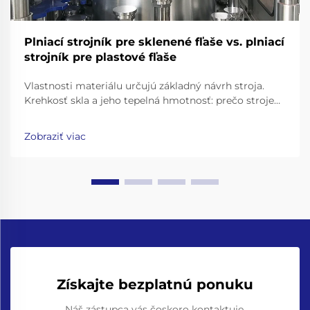
Plniací strojník pre sklenené fľaše vs. plniací
strojník pre plastové fľaše
Vlastnosti materiálu určujú základný návrh stroja.
Krehkosť skla a jeho tepelná hmotnosť: prečo stroje
na plnenie sklenených fliaš vyžadujú posilnené rámy,
dopravníky s tlmičmi nárazov a presné upínacie
Zobraziť viac
čeľuste na uchopenie hrdla. Práca so sklenenými
fľašami znamená...
Získajte bezplatnú ponuku
Náš zástupca vás čoskoro kontaktuje.