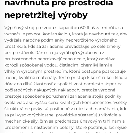
navrhnutá pre prostredia
nepretržitej výroby
Výplňový stroj pre vodu s kapacitou 60 fliaš za minútu sa
vyznačuje pevnou konštrukciou, ktorá je navrhnutá tak, aby
vydržala náročné podmienky nepretržitého výrobného
prostredia, kde sa zariadenie prevádzkuje po celé zmeny
bez prestávok. Rám stroja vyrábajú výrobcovia z
hrubostenného nehrdzavejúceho ocele, ktorý odoláva
korózii spôsobenej vodou, čistiacimi chemikáliami a
vlhkým výrobným prostredím, ktoré postupne poškodzuje
menej kvalitné materiály. Tento prístup k konštrukcii kladie
dôraz na dlhú životnosť a spoľahlivosť namiesto úspor na
počiatočných nákupných nákladoch, pretože výrobné
prestoje spôsobené poruchami zariadenia stojia podniky
oveľa viac ako vyššia cena kvalitných komponentov. Všetky
štrukturálne prvky sú posilnené v miestach namáhania, kde
sa pri vysokorýchlostnej prevádzke sústreďujú vibrácie a
mechanické sily, čím sa predchádza únavovým trhlinám a
problémom s nastavením polohy, ktoré postihujú lacnejšie