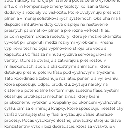
automaticky kalibruje pri štarte a počas celého výrobného
šiftu, čím kompenzuje zmeny teploty, kolísania tlaku
dodávky a rozdiely vo viskozite, ktoré ovplyvňujú presnosť
plnenia v menej sofistikovaných systémoch. Obsluha má k
dispozícii intuitívne dotykové displeje na nastavenie
presných parametrov plnenia pre rôzne veľkosti fliaš,
pričom systém ukladá receptúry, ktoré je možné okamžite
vyvolať pri prepnutí medzi rôznymi výrobkami. Presná
výplňová technológia výplňového stroja pre vodu s
kapacitou 60 fliaš za minútu využíva servoregulované
ventily, ktoré sa otvárajú a zatvárajú s presnosťou v
milisekundách, spolu s blízkostnými snímačmi, ktoré
detekujú presnú polohu fľaše pod výplňovými tryskami.
Táto koordinácia zabraňuje rozliatie, peneniu a vylievaniu,
ktoré spôsobujú odpad produktu, zvyšujú nároky na
čistenie a potenciálne kontaminujú susedné fľaše. Systém
obsahuje protikapací mechanizmus, ktorý bráni
priebežnému vytékaniu kvapaliny po ukončení výplňového
cyklu, čím sa eliminujú kvapky, ktoré spôsobujú neestetický
vzhľad vonkajšej strany fľaší a vyžadujú ďalšie utieracie
procesy. Počas vysokorýchlostnej prevádzky stroj udržiava
konzistentný výkon bez degradácie, ktorá sa vyskytuje v