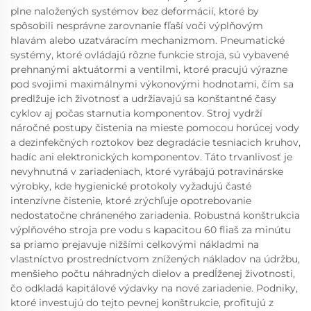
plne naložených systémov bez deformácií, ktoré by
spôsobili nesprávne zarovnanie fľaší voči výplňovým
hlavám alebo uzatváracím mechanizmom. Pneumatické
systémy, ktoré ovládajú rôzne funkcie stroja, sú vybavené
prehnanými aktuátormi a ventilmi, ktoré pracujú výrazne
pod svojimi maximálnymi výkonovými hodnotami, čím sa
predlžuje ich životnosť a udržiavajú sa konštantné časy
cyklov aj počas starnutia komponentov. Stroj vydrží
náročné postupy čistenia na mieste pomocou horúcej vody
a dezinfekčných roztokov bez degradácie tesniacich kruhov,
hadíc ani elektronických komponentov. Táto trvanlivosť je
nevyhnutná v zariadeniach, ktoré vyrábajú potravinárske
výrobky, kde hygienické protokoly vyžadujú časté
intenzívne čistenie, ktoré zrýchľuje opotrebovanie
nedostatočne chráneného zariadenia. Robustná konštrukcia
výplňového stroja pre vodu s kapacitou 60 fliaš za minútu
sa priamo prejavuje nižšími celkovými nákladmi na
vlastníctvo prostredníctvom znížených nákladov na údržbu,
menšieho počtu náhradných dielov a predĺženej životnosti,
čo odkladá kapitálové výdavky na nové zariadenie. Podniky,
ktoré investujú do tejto pevnej konštrukcie, profitujú z