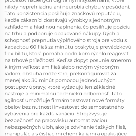
procesov riadených digitálnymi systémami, ktoré
nikdy neprehliadnu ani neurobia chybu v posúdení.
Táto konzistencia posilňuje značkovú reputáciu,
keďže zákazníci dostávajú výrobky s jednotným
vzhľadom a hladinou naplnenia, čo posilňuje pozíciu
na trhu a podporuje opakované nákupy. Rýchla
schopnosť prepnutia výplňového stroja pre vodu s
kapacitou 60 fliaš za minútu poskytuje prevádzkovú
flexibilitu, ktorá pomáha podnikom rýchlo reagovať
na trhové príležitosti. Keď sa dopyt posunie smerom
k iným veľkostiam fliaš alebo novým výrobným
radom, obsluha môže stroj prekonfigurovať za
menej ako 30 minút pomocou jednoduchých
postupov úpravy, ktoré vyžadujú len základné
nástroje a minimálnu technickú odbornosť. Táto
agilnosť umožňuje firmám testovať nové formáty
obalov bez nutnosti investovať do samostatného
vybavenia pre každú variáciu. Stroj zvyšuje
bezpečnosť na pracovisku automatizáciou
nebezpečných úloh, ako je zdvíhanie ťažkých fliaš,
manipulácia s čistiacimi chemikáliami a opakujúce