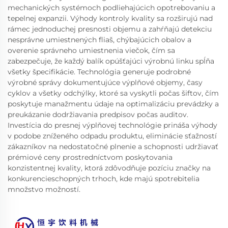
mechanických systémoch podliehajúcich opotrebovaniu a
tepelnej expanzii. Výhody kontroly kvality sa rozširujú nad
rámec jednoduchej presnosti objemu a zahŕňajú detekciu
nesprávne umiestnených fliaš, chýbajúcich obalov a
overenie správneho umiestnenia viečok, čím sa
zabezpečuje, že každý balík opúšťajúci výrobnú linku spĺňa
všetky špecifikácie. Technológia generuje podrobné
výrobné správy dokumentujúce výplňové objemy, časy
cyklov a všetky odchýlky, ktoré sa vyskytli počas šiftov, čím
poskytuje manažmentu údaje na optimalizáciu prevádzky a
preukázanie dodržiavania predpisov počas auditov.
Investícia do presnej výplňovej technológie prináša výhody
v podobe zníženého odpadu produktu, eliminácie sťažností
zákazníkov na nedostatočné plnenie a schopnosti udržiavať
prémiové ceny prostredníctvom poskytovania
konzistentnej kvality, ktorá zdôvodňuje pozíciu značky na
konkurencieschopných trhoch, kde majú spotrebitelia
množstvo možností.