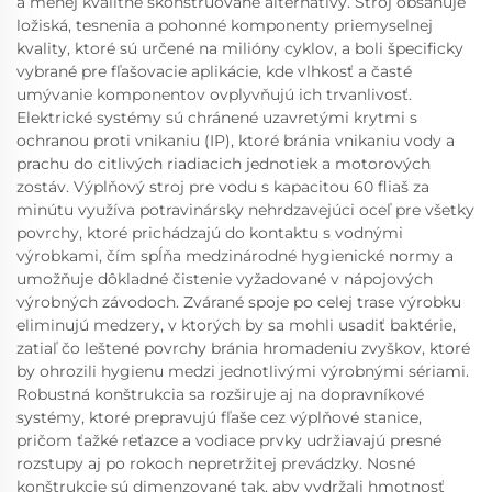
a menej kvalitne skonštruované alternatívy. Stroj obsahuje
ložiská, tesnenia a pohonné komponenty priemyselnej
kvality, ktoré sú určené na milióny cyklov, a boli špecificky
vybrané pre fľašovacie aplikácie, kde vlhkosť a časté
umývanie komponentov ovplyvňujú ich trvanlivosť.
Elektrické systémy sú chránené uzavretými krytmi s
ochranou proti vnikaniu (IP), ktoré bránia vnikaniu vody a
prachu do citlivých riadiacich jednotiek a motorových
zostáv. Výplňový stroj pre vodu s kapacitou 60 fliaš za
minútu využíva potravinársky nehrdzavejúci oceľ pre všetky
povrchy, ktoré prichádzajú do kontaktu s vodnými
výrobkami, čím spĺňa medzinárodné hygienické normy a
umožňuje dôkladné čistenie vyžadované v nápojových
výrobných závodoch. Zvárané spoje po celej trase výrobku
eliminujú medzery, v ktorých by sa mohli usadiť baktérie,
zatiaľ čo leštené povrchy bránia hromadeniu zvyškov, ktoré
by ohrozili hygienu medzi jednotlivými výrobnými sériami.
Robustná konštrukcia sa rozširuje aj na dopravníkové
systémy, ktoré prepravujú fľaše cez výplňové stanice,
pričom ťažké reťazce a vodiace prvky udržiavajú presné
rozstupy aj po rokoch nepretržitej prevádzky. Nosné
konštrukcie sú dimenzované tak, aby vydržali hmotnosť