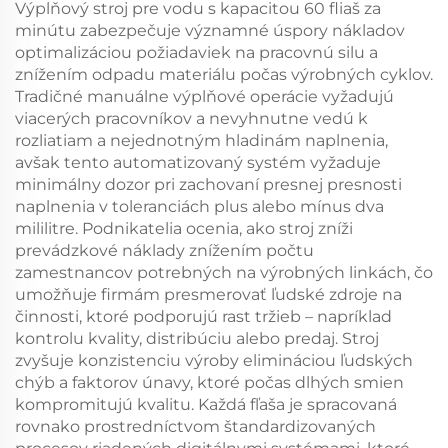
Výplňový stroj pre vodu s kapacitou 60 fliaš za
minútu zabezpečuje významné úspory nákladov
optimalizáciou požiadaviek na pracovnú silu a
znížením odpadu materiálu počas výrobných cyklov.
Tradičné manuálne výplňové operácie vyžadujú
viacerých pracovníkov a nevyhnutne vedú k
rozliatiam a nejednotným hladinám naplnenia,
avšak tento automatizovaný systém vyžaduje
minimálny dozor pri zachovaní presnej presnosti
naplnenia v toleranciách plus alebo mínus dva
mililitre. Podnikatelia ocenia, ako stroj zníži
prevádzkové náklady znížením počtu
zamestnancov potrebných na výrobných linkách, čo
umožňuje firmám presmerovať ľudské zdroje na
činnosti, ktoré podporujú rast tržieb – napríklad
kontrolu kvality, distribúciu alebo predaj. Stroj
zvyšuje konzistenciu výroby elimináciou ľudských
chýb a faktorov únavy, ktoré počas dlhých smien
kompromitujú kvalitu. Každá fľaša je spracovaná
rovnako prostredníctvom štandardizovaných