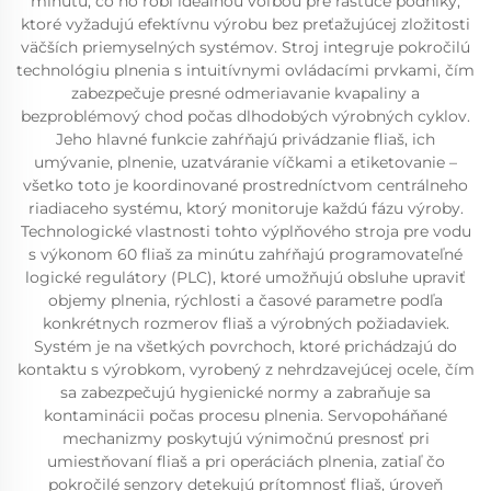
minútu, čo ho robí ideálnou voľbou pre rastúce podniky,
ktoré vyžadujú efektívnu výrobu bez preťažujúcej zložitosti
väčších priemyselných systémov. Stroj integruje pokročilú
technológiu plnenia s intuitívnymi ovládacími prvkami, čím
zabezpečuje presné odmeriavanie kvapaliny a
bezproblémový chod počas dlhodobých výrobných cyklov.
Jeho hlavné funkcie zahŕňajú privádzanie fliaš, ich
umývanie, plnenie, uzatváranie víčkami a etiketovanie –
všetko toto je koordinované prostredníctvom centrálneho
riadiaceho systému, ktorý monitoruje každú fázu výroby.
Technologické vlastnosti tohto výplňového stroja pre vodu
s výkonom 60 fliaš za minútu zahŕňajú programovateľné
logické regulátory (PLC), ktoré umožňujú obsluhe upraviť
objemy plnenia, rýchlosti a časové parametre podľa
konkrétnych rozmerov fliaš a výrobných požiadaviek.
Systém je na všetkých povrchoch, ktoré prichádzajú do
kontaktu s výrobkom, vyrobený z nehrdzavejúcej ocele, čím
sa zabezpečujú hygienické normy a zabraňuje sa
kontaminácii počas procesu plnenia. Servopoháňané
mechanizmy poskytujú výnimočnú presnosť pri
umiestňovaní fliaš a pri operáciách plnenia, zatiaľ čo
pokročilé senzory detekujú prítomnosť fliaš, úroveň