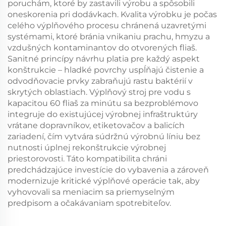
poruchám, ktoré by zastavili výrobu a spôsobili
oneskorenia pri dodávkach. Kvalita výrobku je počas
celého výplňového procesu chránená uzavretými
systémami, ktoré bránia vnikaniu prachu, hmyzu a
vzdušných kontaminantov do otvorených fliaš.
Sanitné princípy návrhu platia pre každý aspekt
konštrukcie – hladké povrchy uspĺňajú čistenie a
odvodňovacie prvky zabraňujú rastu baktérií v
skrytých oblastiach. Výplňový stroj pre vodu s
kapacitou 60 fliaš za minútu sa bezproblémovo
integruje do existujúcej výrobnej infraštruktúry
vrátane dopravníkov, etiketovačov a balicích
zariadení, čím vytvára súdržnú výrobnú líniu bez
nutnosti úplnej rekonštrukcie výrobnej
priestorovosti. Táto kompatibilita chráni
predchádzajúce investície do vybavenia a zároveň
modernizuje kritické výplňové operácie tak, aby
vyhovovali sa meniacim sa priemyselným
predpisom a očakávaniam spotrebiteľov.