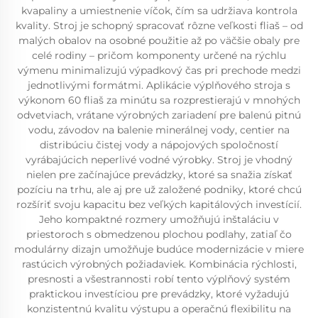
kvapaliny a umiestnenie víčok, čím sa udržiava kontrola
kvality. Stroj je schopný spracovať rôzne veľkosti fliaš – od
malých obalov na osobné použitie až po väčšie obaly pre
celé rodiny – pričom komponenty určené na rýchlu
výmenu minimalizujú výpadkový čas pri prechode medzi
jednotlivými formátmi. Aplikácie výplňového stroja s
výkonom 60 fliaš za minútu sa rozprestierajú v mnohých
odvetviach, vrátane výrobných zariadení pre balenú pitnú
vodu, závodov na balenie minerálnej vody, centier na
distribúciu čistej vody a nápojových spoločností
vyrábajúcich neperlivé vodné výrobky. Stroj je vhodný
nielen pre začínajúce prevádzky, ktoré sa snažia získať
pozíciu na trhu, ale aj pre už založené podniky, ktoré chcú
rozšíriť svoju kapacitu bez veľkých kapitálových investícií.
Jeho kompaktné rozmery umožňujú inštaláciu v
priestoroch s obmedzenou plochou podlahy, zatiaľ čo
modulárny dizajn umožňuje budúce modernizácie v miere
rastúcich výrobných požiadaviek. Kombinácia rýchlosti,
presnosti a všestrannosti robí tento výplňový systém
praktickou investíciou pre prevádzky, ktoré vyžadujú
konzistentnú kvalitu výstupu a operačnú flexibilitu na