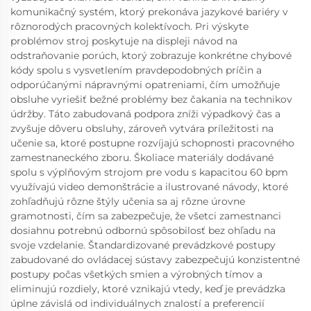
komunikačný systém, ktorý prekonáva jazykové bariéry v
rôznorodých pracovných kolektívoch. Pri výskyte
problémov stroj poskytuje na displeji návod na
odstraňovanie porúch, ktorý zobrazuje konkrétne chybové
kódy spolu s vysvetlením pravdepodobných príčin a
odporúčanými nápravnými opatreniami, čím umožňuje
obsluhe vyriešiť bežné problémy bez čakania na technikov
údržby. Táto zabudovaná podpora zníži výpadkový čas a
zvyšuje dôveru obsluhy, zároveň vytvára príležitosti na
učenie sa, ktoré postupne rozvíjajú schopnosti pracovného
zamestnaneckého zboru. Školiace materiály dodávané
spolu s výplňovým strojom pre vodu s kapacitou 60 bpm
využívajú video demonštrácie a ilustrované návody, ktoré
zohľadňujú rôzne štýly učenia sa aj rôzne úrovne
gramotnosti, čím sa zabezpečuje, že všetci zamestnanci
dosiahnu potrebnú odbornú spôsobilosť bez ohľadu na
svoje vzdelanie. Štandardizované prevádzkové postupy
zabudované do ovládacej sústavy zabezpečujú konzistentné
postupy počas všetkých smien a výrobných tímov a
eliminujú rozdiely, ktoré vznikajú vtedy, keď je prevádzka
úplne závislá od individuálnych znalostí a preferencií