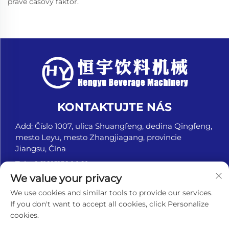
práve časový faktor.
KONTAKTUJTE NÁS
Add: Číslo 1007, ulica Shuangfeng, dedina Qingfeng,
mesto Leyu, mesto Zhangjiagang, provincie
Jiangsu, Čína
Tel.:
+8618151580069
We value your privacy
E-mail:
[email protected]
We use cookies and similar tools to provide our services.
If you don't want to accept all cookies, click Personalize
cookies.
Autorské práva © Zhangjiagang Hengyu Beverage
Machinery Co., Ltd. Všetky práva vyhradené. -
Zásady