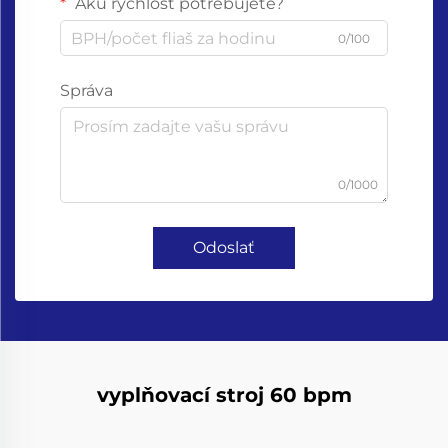
Akú rýchlosť potrebujete?
0/100
Správa
0/1000
Odoslať
vyplňovací stroj 60 bpm