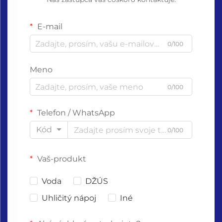
E-mail
0/100
Meno
0/100
Telefon / WhatsApp
Kód
0/100
Vaš-produkt
Voda
DŽÚS
Uhličitý nápoj
Iné