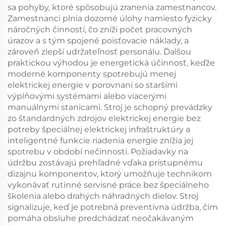
sa pohyby, ktoré spôsobujú zranenia zamestnancov.
Zamestnanci plnia dozorné úlohy namiesto fyzicky
náročných činností, čo zníži počet pracovných
úrazov a s tým spojené poisťovacie náklady, a
zároveň zlepší udržateľnosť personálu. Ďalšou
praktickou výhodou je energetická účinnosť, keďže
moderné komponenty spotrebujú menej
elektrickej energie v porovnaní so staršími
výplňovými systémami alebo viacerými
manuálnymi stanicami. Stroj je schopný prevádzky
zo štandardných zdrojov elektrickej energie bez
potreby špeciálnej elektrickej infraštruktúry a
inteligentné funkcie riadenia energie znížia jej
spotrebu v období nečinnosti. Požiadavky na
údržbu zostávajú prehľadné vďaka prístupnému
dizajnu komponentov, ktorý umožňuje technikom
vykonávať rutinné servisné práce bez špeciálneho
školenia alebo drahých náhradných dielov. Stroj
signalizuje, keď je potrebná preventívna údržba, čím
pomáha obsluhe predchádzať neočakávaným