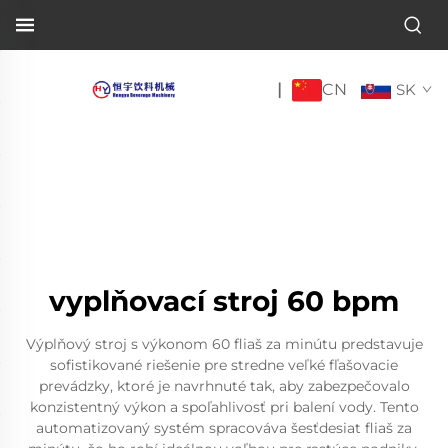
CN
|
SK
vyplňovací stroj 60 bpm
Výplňový stroj s výkonom 60 fliaš za minútu predstavuje
sofistikované riešenie pre stredne veľké fľašovacie
prevádzky, ktoré je navrhnuté tak, aby zabezpečovalo
konzistentný výkon a spoľahlivosť pri balení vody. Tento
automatizovaný systém spracováva šesťdesiat fliaš za