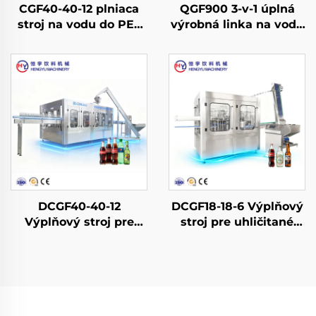
CGF40-40-12 plniaca
QGF900 3-v-1 úplná
stroj na vodu do PET
výrobná linka na vodu
fliaš
do sudov
DCGF40-40-12
DCGF18-18-6 Výplňový
Výplňový stroj pre
stroj pre uhličitané
uhličitané
nealkoholické nápoje
nealkoholické nápoje