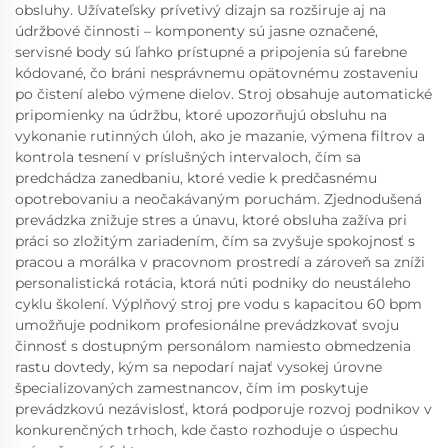
obsluhy. Užívateľsky prívetivý dizajn sa rozširuje aj na
údržbové činnosti – komponenty sú jasne označené,
servisné body sú ľahko prístupné a pripojenia sú farebne
kódované, čo bráni nesprávnemu opätovnému zostaveniu
po čistení alebo výmene dielov. Stroj obsahuje automatické
pripomienky na údržbu, ktoré upozorňujú obsluhu na
vykonanie rutinných úloh, ako je mazanie, výmena filtrov a
kontrola tesnení v príslušných intervaloch, čím sa
predchádza zanedbaniu, ktoré vedie k predčasnému
opotrebovaniu a neočakávaným poruchám. Zjednodušená
prevádzka znižuje stres a únavu, ktoré obsluha zažíva pri
práci so zložitým zariadením, čím sa zvyšuje spokojnosť s
pracou a morálka v pracovnom prostredí a zároveň sa zníži
personalistická rotácia, ktorá núti podniky do neustáleho
cyklu školení. Výplňový stroj pre vodu s kapacitou 60 bpm
umožňuje podnikom profesionálne prevádzkovať svoju
činnosť s dostupným personálom namiesto obmedzenia
rastu dovtedy, kým sa nepodarí najať vysokej úrovne
špecializovaných zamestnancov, čím im poskytuje
prevádzkovú nezávislosť, ktorá podporuje rozvoj podnikov v
konkurenčných trhoch, kde často rozhoduje o úspechu