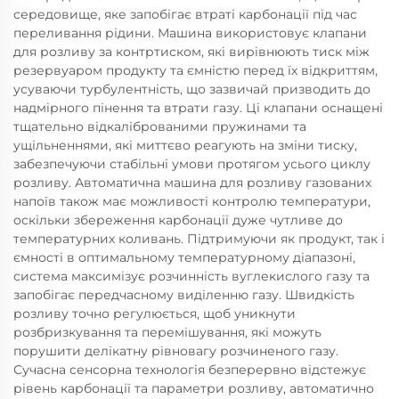
середовище, яке запобігає втраті карбонації під час
переливання рідини. Машина використовує клапани
для розливу за контртиском, які вирівнюють тиск між
резервуаром продукту та ємністю перед їх відкриттям,
усуваючи турбулентність, що зазвичай призводить до
надмірного пінення та втрати газу. Ці клапани оснащені
тщательно відкаліброваними пружинами та
ущільненнями, які миттєво реагують на зміни тиску,
забезпечуючи стабільні умови протягом усього циклу
розливу. Автоматична машина для розливу газованих
напоїв також має можливості контролю температури,
оскільки збереження карбонації дуже чутливе до
температурних коливань. Підтримуючи як продукт, так і
ємності в оптимальному температурному діапазоні,
система максимізує розчинність вуглекислого газу та
запобігає передчасному виділенню газу. Швидкість
розливу точно регулюється, щоб уникнути
розбризкування та перемішування, які можуть
порушити делікатну рівновагу розчиненого газу.
Сучасна сенсорна технологія безперервно відстежує
рівень карбонації та параметри розливу, автоматично