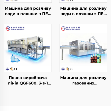
Машина для розливу
Машина для розливу
води в пляшки з ПЕТ
води в пляшки з ПЕТ
CGF14-12-5
CGF32-32-10
Повна виробнича
Машина для розливу
лінія QGF600, 3-в-1
газованих
для розливу води в
безалкогольних
бочки
напоїв DCGF40-40-12