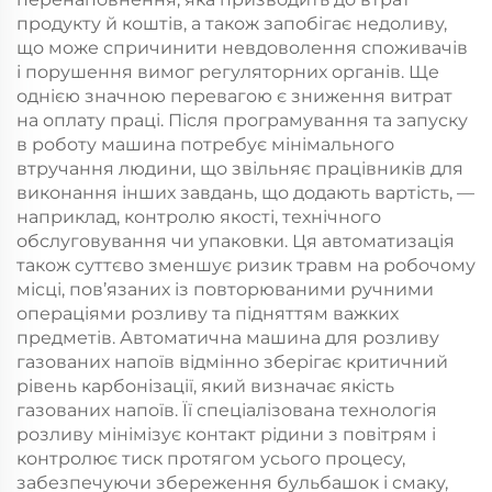
продукту й коштів, а також запобігає недоливу,
що може спричинити невдоволення споживачів
і порушення вимог регуляторних органів. Ще
однією значною перевагою є зниження витрат
на оплату праці. Після програмування та запуску
в роботу машина потребує мінімального
втручання людини, що звільняє працівників для
виконання інших завдань, що додають вартість, —
наприклад, контролю якості, технічного
обслуговування чи упаковки. Ця автоматизація
також суттєво зменшує ризик травм на робочому
місці, пов’язаних із повторюваними ручними
операціями розливу та підняттям важких
предметів. Автоматична машина для розливу
газованих напоїв відмінно зберігає критичний
рівень карбонізації, який визначає якість
газованих напоїв. Її спеціалізована технологія
розливу мінімізує контакт рідини з повітрям і
контролює тиск протягом усього процесу,
забезпечуючи збереження бульбашок і смаку,