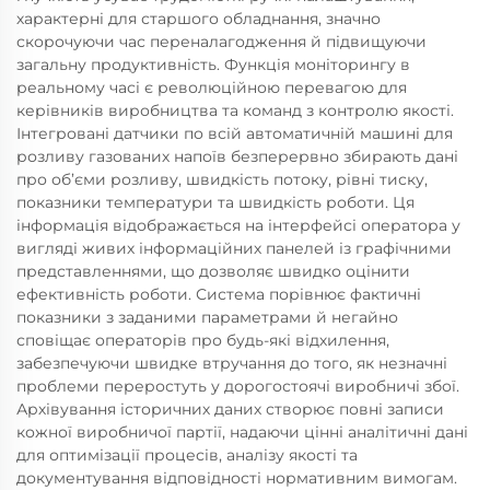
характерні для старшого обладнання, значно
скорочуючи час переналагодження й підвищуючи
загальну продуктивність. Функція моніторингу в
реальному часі є революційною перевагою для
керівників виробництва та команд з контролю якості.
Інтегровані датчики по всій автоматичній машині для
розливу газованих напоїв безперервно збирають дані
про об’єми розливу, швидкість потоку, рівні тиску,
показники температури та швидкість роботи. Ця
інформація відображається на інтерфейсі оператора у
вигляді живих інформаційних панелей із графічними
представленнями, що дозволяє швидко оцінити
ефективність роботи. Система порівнює фактичні
показники з заданими параметрами й негайно
сповіщає операторів про будь-які відхилення,
забезпечуючи швидке втручання до того, як незначні
проблеми переростуть у дорогостоячі виробничі збої.
Архівування історичних даних створює повні записи
кожної виробничої партії, надаючи цінні аналітичні дані
для оптимізації процесів, аналізу якості та
документування відповідності нормативним вимогам.