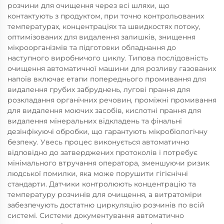
розчини для очищення через всі шляхи, що
контактують з продуктом, при точно контрольованих
температурах, концентраціях та швидкостях потоку,
оптимізованих для видалення залишків, знищення
мікроорганізмів та підготовки обладнання до
наступного виробничого циклу. Типова послідовність
очищення автоматичної машини для розливу газованих
напоїв включає етапи попереднього промивання для
видалення грубих забруднень, лугові прання для
розкладання органічних речовин, проміжні промивання
для видалення моючих засобів, кислотні прання для
видалення мінеральних відкладень та фінальні
дезінфікуючі обробки, що гарантують мікробіологічну
безпеку. Увесь процес виконується автоматично
відповідно до затверджених протоколів і потребує
мінімального втручання оператора, зменшуючи ризик
людської помилки, яка може порушити гігієнічні
стандарти. Датчики контролюють концентрацію та
температуру розчинів для очищення, а витратоміри
забезпечують достатню циркуляцію розчинів по всій
системі. Системи документування автоматично