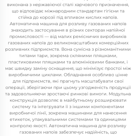
виконана з нержавіючої сталі харчового призначення,
що відповідає міжнародним стандартам гігієни та
стійка до корозії під впливом кислих напоїв.
Автоматична машина для розливу газованих напоїв
знаходить застосування в різних секторах напійної
промисловості — від малих ремісничих виробників
газованих напоїв до великомасштабних комерційних
розливних підприємств. Вона сумісна з різноманітними
типами тари, зокрема скляними пляшками,
пластиковими пляшками та алюмінієвими банками, і
має швидку заміну оснащення, що мінімізує простої між
виробничими циклами. Обладнання особливо цінне
для підприємств, які прагнуть масштабувати свої
операції, зберігаючи при цьому узгодженість продукції
та задовольняючи зростаючі ринкові вимоги. Модульна
конструкція дозволяє в майбутньому розширювати
систему та інтегрувати її з іншими компонентами
виробничої лінії, зокрема машинами для нанесення
етикеток, упакувальними системами та одиницями
контролю якості. Автоматична машина для розливу
газованих напоїв забезпечує надійність, що