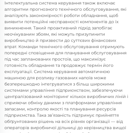
Інтелектуальна система керування також включає
алгоритми прогнозного технічного обслуговування, які
аналізують закономірності роботи обладнання, щоб
виявити потенційні несправності компонентів до їх
виникнення. Такий проактивний підхід запобігає
неочікуваним збоям, які можуть призупинити
виробництво й призвести до суттєвих фінансових
втрат. Команди технічного обслуговування отримують
попередні сповіщення для планування обслуговування
під час запланованих простоїв, що максимізує
готовність обладнання та продовжує термін його
експлуатації. Система керування автоматичною
машиною для розливу газованих напоїв може
безперешкодно інтегруватися з більш широкими
системами управління підприємством, забезпечуючи
централізований моніторинг кількох виробничих ліній і
сприяючи обміну даними з платформами управління
запасами, контролю якості та планування ресурсів
підприємства. Така зв’язаність підтримує прийняття
обґрунтованих рішень на всіх рівнях організації — від
операторів виробничої дільниці до керівництва вищої