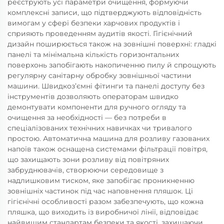
реєструють усі параметри очищення, формуючи
комплексні записи, що підтверджують відповідність
вимогам у сфері безпеки харчових продуктів і
сприяють проведенням аудитів якості. Гігієнічний
дизайн поширюється також на зовнішні поверхні: гладкі
панелі та мінімальна кількість горизонтальних
поверхонь запобігають накопиченню пилу й спрощують
регулярну санітарну обробку зовнішньої частини
машини. Швидкоз’ємні фітинги та панелі доступу без
інструментів дозволяють операторам швидко
демонтувати компоненти для ручного огляду та
очищення за необхідності — без потреби в
спеціалізованих технічних навичках чи тривалого
простою. Автоматична машина для розливу газованих
напоїв також оснащена системами фільтрації повітря,
що захищають зони розливу від повітряних
забруднювачів, створюючи середовище з
надлишковим тиском, яке запобігає проникненню
зовнішніх частинок під час наповнення пляшок. Ці
гігієнічні особливості разом забезпечують, що кожна
пляшка, що виходить із виробничої лінії, відповідає
найвищим стандартам безпеки та якості, захищаючи