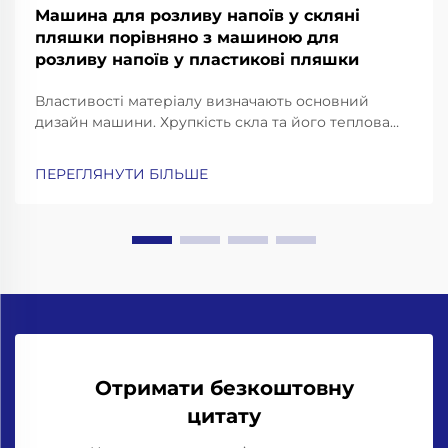
Машина для розливу напоїв у скляні
пляшки порівняно з машиною для
розливу напоїв у пластикові пляшки
Властивості матеріалу визначають основний
дизайн машини. Хрупкість скла та його теплова
інерційність: чому для розливних машин для
пляшок із скла потрібні посилені рами, конвеєри з
ПЕРЕГЛЯНУТИ БІЛЬШЕ
амортизацією ударів та прецизійні захоплювачі
для горловин. Робота зі скляними пляшками
означає...
Отримати безкоштовну
цитату