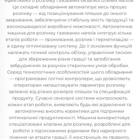
ефективного розливу газованих безалкогольних напоїв.
Це складне обладнання автоматизує весь процес
розливу — від позиціонування пляшок до їхнього
закривання, забезпечуючи стабільну якість продукції та
високошвидкісні виробничі можливості. Автоматична
машина для розливу газованих напоїв інтегрує кілька
етапів роботи — промивання, розлив і герметизацію —
в єдину оптимізовану систему. До її основних функцій
належать точний контроль об’єму, управління тиском
для збереження рівня газації та запобігання
забрудненню за рахунок стерильних умов обробки.
Серед технологічних особливостей цього обладнання
— програмовані логічні контролери, що дозволяють
операторам налаштовувати параметри розливу
залежно від різних розмірів пляшок та специфікацій
продукту. Сучасні сенсорні системи контролюють
кожен етап роботи, виявляють будь-які відхилення та
автоматично вносять корективи для підтримки
оптимальної продуктивності. Машина використовує
спеціалізовані клапани для розливу, розроблені для
роботи з підтисканими рідинами без надмірного
пінення чи втрати газації. Її конструкція, як правило,