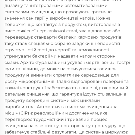
дизайну та інтегрованими автоматизованими
системами очищення, що враховують критичне
значення санітарії у виробництві напоїв. Кожна
поверхня, що контактує з продуктом, виготовлена з
високоякісної нержавіючої сталі, яка відповідає або
перевершує стандарти безпеки харчових продуктів;
таку сталь спеціально обрано завдяки її непористій
структурі, стійкості до корозії та неможливості
утримувати бактерії чи надавати напоям сторонні
смаки. Архітектура машини усуває «мертві зони», гострі
кути та щілини, де може накопичуватися залишок
продукту й виникати сприятливе середовище для
росту мікроорганізмів. Гладкі відполіровані поверхні та
похилі конструкції забезпечують повне відток рідини й
ретельне очищення, що гарантує відсутність залишків
продукту всередині системи між циклами
виробництва. Автоматична система очищення «на
місці» (CIP) є революційним досягненням, яке
перетворює трудомісткий і тривалий процес
очищення на ефективну, повторювану процедуру, що
забезпечує стабільні результати. Ця система циркулює