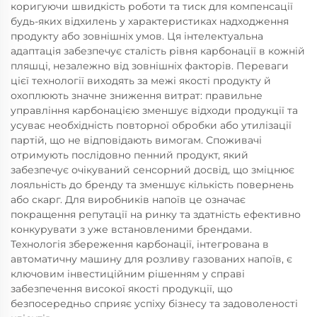
коригуючи швидкість роботи та тиск для компенсації
будь-яких відхилень у характеристиках надходження
продукту або зовнішніх умов. Ця інтелектуальна
адаптація забезпечує сталість рівня карбонації в кожній
пляшці, незалежно від зовнішніх факторів. Переваги
цієї технології виходять за межі якості продукту й
охоплюють значне зниження витрат: правильне
управління карбонацією зменшує відходи продукції та
усуває необхідність повторної обробки або утилізації
партій, що не відповідають вимогам. Споживачі
отримують послідовно пенний продукт, який
забезпечує очікуваний сенсорний досвід, що зміцнює
лояльність до бренду та зменшує кількість повернень
або скарг. Для виробників напоїв це означає
покращення репутації на ринку та здатність ефективно
конкурувати з уже встановленими брендами.
Технологія збереження карбонації, інтегрована в
автоматичну машину для розливу газованих напоїв, є
ключовим інвестиційним рішенням у справі
забезпечення високої якості продукції, що
безпосередньо сприяє успіху бізнесу та задоволеності