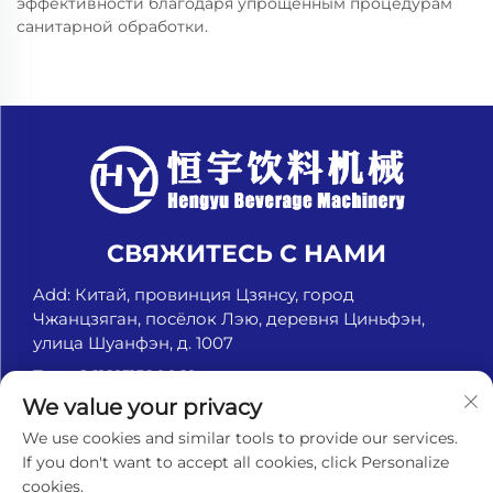
эффективности благодаря упрощённым процедурам
санитарной обработки.
СВЯЖИТЕСЬ С НАМИ
Add: Китай, провинция Цзянсу, город
Чжанцзяган, посёлок Лэю, деревня Циньфэн,
улица Шуанфэн, д. 1007
Тел.:
+8618151580069
We value your privacy
Электронная почта:
[email protected]
We use cookies and similar tools to provide our services.
If you don't want to accept all cookies, click Personalize
cookies.
© Чжанцзяган Хэньюй Машины для напитков, ООО.