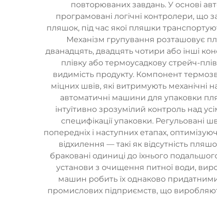
повторюваних завдань. У основі ав
програмовані логічні контролери, що з
пляшок, під час якої пляшки транспортую
Механізм групування розташовує пля
дванадцять, двадцять чотири або інші ко
плівку або термоусадкову стрейч-плі
видимість продукту. Компонент термозв
міцних швів, які витримують механічні н
автоматичні машини для упаковки пля
інтуїтивно зрозумілий контроль над ус
специфікації упаковки. Регульовані 
попередніх і наступних етапах, оптимізую
відхилення — такі як відсутність пл
браковані одиниці до їхнього подальшого
установи з очищення питної води, виро
машин робить їх однаково придатними 
промислових підприємств, що виробляют