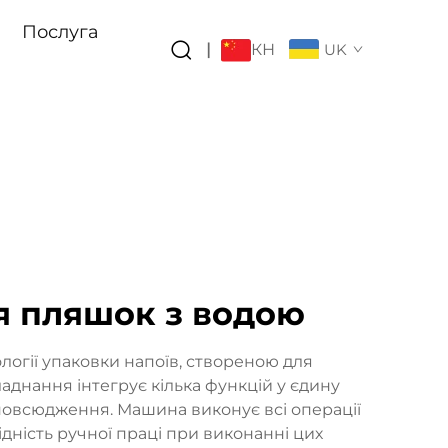
Послуга
КН
|
UK
я пляшок з водою
огії упаковки напоїв, створеною для
аднання інтегрує кілька функцій у єдину
повсюдження. Машина виконує всі операції
дність ручної праці при виконанні цих