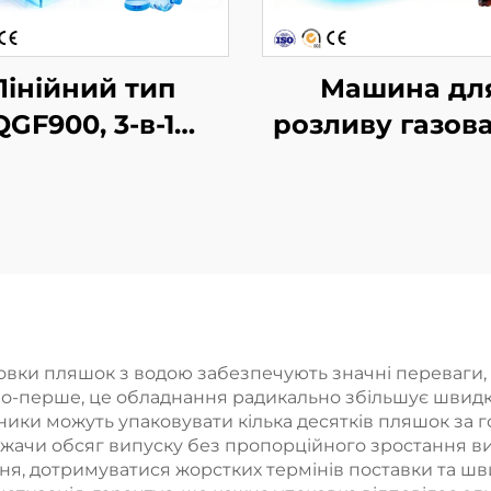
Лінійний тип
Машина дл
QGF900, 3-в-1
розливу газов
машина для
безалкоголь
озливу води в
напоїв DCGF18-
бочки
ковки пляшок з водою забезпечують значні переваги,
 По-перше, це обладнання радикально збільшує швид
вники можуть упаковувати кілька десятків пляшок за 
ножачи обсяг випуску без пропорційного зростання в
ня, дотримуватися жорстких термінів поставки та ш