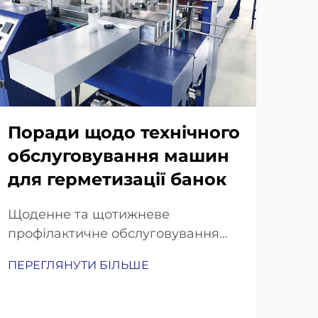
Поради щодо технічного
обслуговування машин
для герметизації банок
Ав
те
Щоденне та щотижневе
дл
профілактичне обслуговування
вашої машини для герметизації
Як 
ПЕРЕГЛЯНУТИ БІЛЬШЕ
банок. Обов’язкові щоденні
точ
перевірки: натяг ременя,
для
вирівнювання ущільнювальної
ПЕР