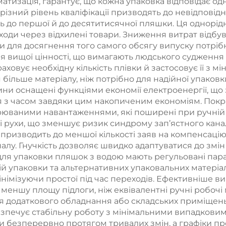
матизація, гарантує, що кожна упаковка відповідає од
о різний рівень кваліфікації призводять до невідпов
ь до першої й до десятитисячної пляшки. Ця однорід
ходи через відхилені товари. Зниження витрат відбува
и для досягнення того самого обсягу випуску потрібн
 вищої цінності, що вимагають людського судження т
овує необхідну кількість плівки й застосовує її з мі
 більше матеріалу, ніж потрібно для надійної упаков
ини оснащені функціями економії електроенергії, що
я з часом завдяки цим накопиченим економіям. По
торюваними навантаженнями, які поширені при ручній
мі рухи, що зменшує ризик синдрому зап’ястного кана
призводить до меншої кількості заяв на компенсацію
лу. Гнучкість дозволяє швидко адаптуватися до змін 
для упаковки пляшок з водою мають регульовані пар
цій упаковки та альтернативних упаковальних матері
 мінімізуючи простої під час переходів. Ефективніше 
меншу площу підлоги, ніж еквівалентні ручні робочі
я додаткового обладнання або складських приміщень
зпечує стабільну роботу з мінімальними випадковими
 безперервно протягом тривалих змін, а графіки пр