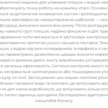
томатичної машини для упаковки пляшок з водою лежат
абезпечують точну роботу на кожному етапі. Основн
ться за допомогою конвеєрних систем і розміщуються
шки відповідно до налаштовуваних шаблонів — незале
нфігурації, визначені вимогами ринку. Після розташу
вку навколо груп пляшок, надійно фіксуючи їх для тр
арювання потім активується й застосовує контрольо
авантаження протягом усього ланцюга поставок. Техн
шок з водою від їхніх попередників. Інтерфейси з 
іма параметрами, дозволяючи швидко вносити корект
швидкісні режими дають змогу виробникам узгоджув
чи загальну ефективність. Системи контролю якості
яшок, неправильне запечатування або пошкодження уп
 руху по лінії. Застосування цих машин охоплює різн
бники газованої води та компанії, що випускають аро
як для малих виробництв, що випускають кілька сотен
ь тисячі одиниць щогодини, безперервно адаптуючи
масштабів бізнесу.