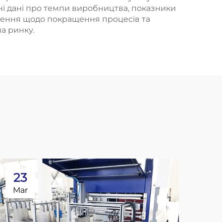
нні дані про темпи виробництва, показники
ішення щодо покращення процесів та
а ринку.
23
2
Mar
Ma