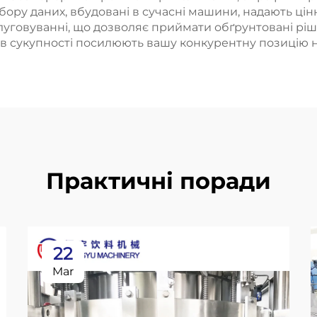
 збору даних, вбудовані в сучасні машини, надають ці
слуговуванні, що дозволяє приймати обґрунтовані р
и в сукупності посилюють вашу конкурентну позицію н
Практичні поради
22
Mar