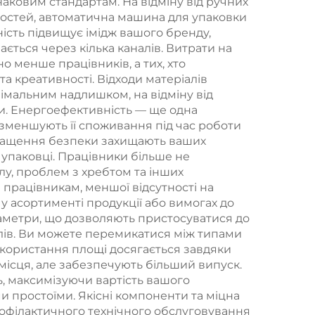
наковим стандартам. На відміну від ручних
ідностей, автоматична машина для упаковки
ність підвищує імідж вашого бренду,
ється через кілька каналів. Витрати на
о менше працівників, а тих, хто
а креативності. Відходи матеріалів
німальним надлишком, на відміну від
ки. Енергоефективність — ще одна
 зменшують її споживання під час роботи
кращення безпеки захищають ваших
 упаковці. Працівники більше не
лу, проблем з хребтом та інших
 працівникам, меншої відсутності на
у асортименті продукції або вимогах до
аметри, що дозволяють пристосуватися до
алів. Ви можете перемикатися між типами
використання площі досягається завдяки
 місця, але забезпечують більший випуск.
, максимізуючи вартість вашого
 простоїми. Якісні компоненти та міцна
офілактичного технічного обслуговування