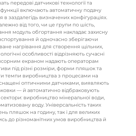
ь передові датчикові технології та
і функції включають автоматичну подачу
 в заздалегідь визначених конфігураціях.
жно від того, чи це групи по шість,
вання модуль обгортання накладає захисну
анспортування й одночасно зберігаючи
ване нагрівання для створення щільних,
ологічні особливості відрізняють сучасні
сенсорним екраном надають операторам
иви під різні розміри, форми пляшок та
ати темпи виробництва з процесами на
, оснащені оптичними датчиками, виявляють
аковки — й автоматично відбраковують
і сектори: виробництво мінеральної води,
матизовану воду. Універсальність таких
ь пляшок на годину, так і для великих
сь до різноманітних умов виробництва й