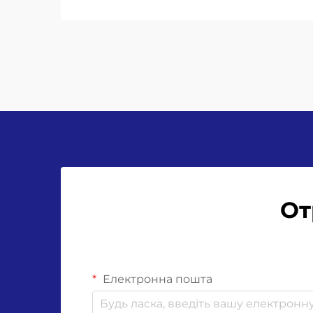
ефективності обладнання (OEE).
Щоб з’ясувати, де саме
виробництво не досягає
очікуваних показників, слід
проаналізувати три ключових
показники ефективності. Почніть
із порівняння...
От
Електронна пошта