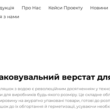
дукція
Про Нас
Кейси Проекту
Новини
я з нами
аковувальний верстат дл
яшок з водою є революційним досягненням у технол
ки для виробників будь-якого розміру. Це складне обл
ровину на акуратно упаковані товари, готові до роз
ок до їх обгортання й герметизації, усуваючи необхі