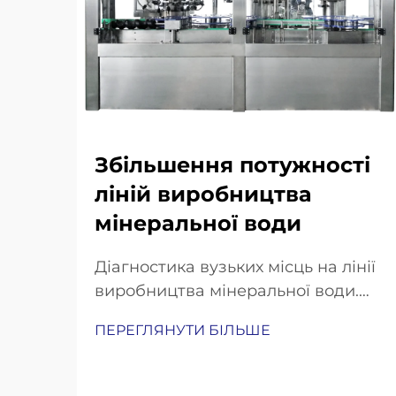
Збільшення потужності
ліній виробництва
мінеральної води
Діагностика вузьких місць на лінії
виробництва мінеральної води.
Вимірювання розривів у
ПЕРЕГЛЯНУТИ БІЛЬШЕ
продуктивності: швидкість
розливу, час переналагодження
та аналіз загального коефіцієнта