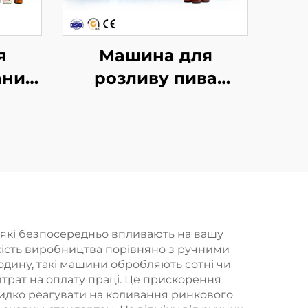
я
Машина для
аних
розливу пива
них
BCGF18-18-6-2
18-6
 які безпосередньо впливають на вашу
кість виробництва порівняно з ручними
годину, такі машини обробляють сотні чи
итрат на оплату праці. Це прискорення
видко реагувати на коливання ринкового