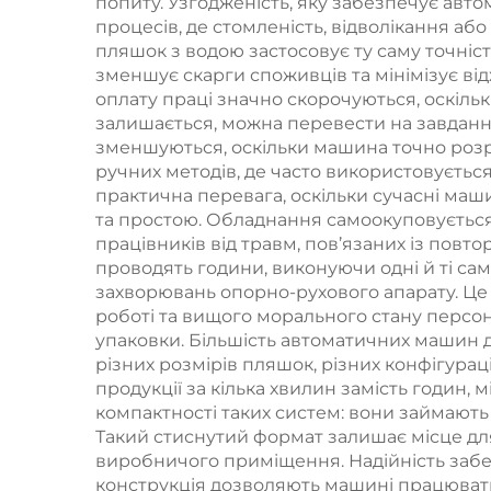
попиту. Узгодженість, яку забезпечує авто
процесів, де стомленість, відволікання аб
пляшок з водою застосовує ту саму точніст
зменшує скарги споживців та мінімізує від
оплату праці значно скорочуються, оскільк
залишається, можна перевести на завдання
зменшуються, оскільки машина точно розрах
ручних методів, де часто використовується
практична перевага, оскільки сучасні маш
та простою. Обладнання самоокуповуєтьс
працівників від травм, пов’язаних із пов
проводять години, виконуючи одні й ті са
захворювань опорно-рухового апарату. Це 
роботі та вищого морального стану персона
упаковки. Більшість автоматичних машин 
різних розмірів пляшок, різних конфігура
продукції за кілька хвилин замість годин,
компактності таких систем: вони займають 
Такий стиснутий формат залишає місце дл
виробничого приміщення. Надійність забе
конструкція дозволяють машині працювати