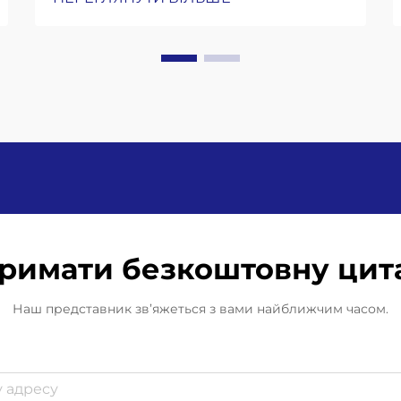
теоретична потужність рідко
відповідає ефективному випуску
на лініях наповнення банок. Коли
компанії згадують швидкість
консервування — 100 банок на
хвилину, — вони мають на увазі те,
що...
римати безкоштовну цит
Наш представник зв’яжеться з вами найближчим часом.