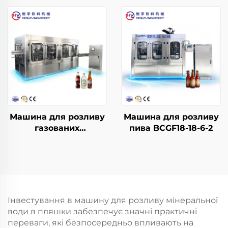
плівкою L-подібного
типу
Машина для розливу
Машина для розливу
газованих
пива BCGF18-18-6-2
безалкогольних
напоїв DCGF32-32-8
Інвестування в машину для розливу мінеральної
води в пляшки забезпечує значні практичні
переваги, які безпосередньо впливають на