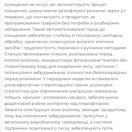
(очищення на місці), які автоматизують процес
очищення, циркулюючи дезінфікуючі розчини через усі
поверхні, що контактують з продуктом, за
програмованим графіком без потреби в розбиранні
обладнання. Такий автоматизований підхід до
очищення забезпечує глибоку й послідовну санітарну
обробку, одночасно скорочуючи витрати хімічних
засобів і трудомісткість порівняно з ручними методами.
Станція промивання пляшок, розташована перед
етапом розливу, використовує фільтроване повітря або
стерилізовану воду для видалення пилу, частинок і
потенційних забруднювачів із ємностей безпосередньо
перед розливом. У передових моделях встановлені
ультрафіолетові стерилізаційні лампи, розміщені
стратегічно для опромінення внутрішніх поверхонь
пляшок, кришок і розливних насадок, забезпечуючи
додатковий рівень контролю над мікрофлорою.
Закрита конструкція зони розливу захищає продуктову
зону від повітряних забруднювачів, присутніх у
загальному виробничому середовищі, а системи
підтримки позитивного тиску забезпечують потік