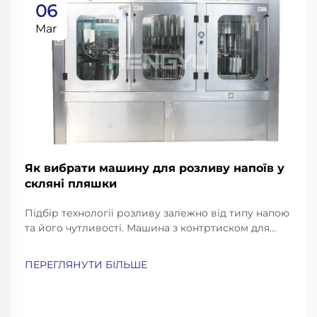
06
Mar
Як вибрати машину для розливу напоїв у
скляні пляшки
Підбір технології розливу залежно від типу напою
та його чутливості. Машина з контртиском для
газованих напоїв та пива. Газовані напої, такі як
газована вода, содова та пиво, потребують
ПЕРЕГЛЯНУТИ БІЛЬШЕ
особливо обережного розливу, щоб зберегти їх
газування й уникнути надмірного пінення...