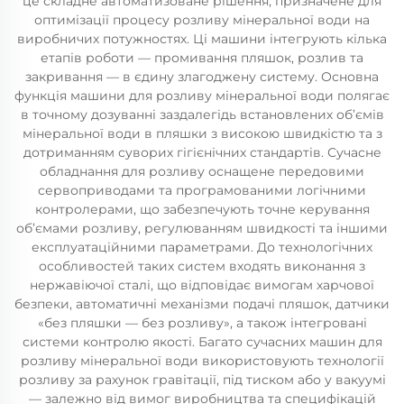
це складне автоматизоване рішення, призначене для
оптимізації процесу розливу мінеральної води на
виробничих потужностях. Ці машини інтегрують кілька
етапів роботи — промивання пляшок, розлив та
закривання — в єдину злагоджену систему. Основна
функція машини для розливу мінеральної води полягає
в точному дозуванні заздалегідь встановлених об’ємів
мінеральної води в пляшки з високою швидкістю та з
дотриманням суворих гігієнічних стандартів. Сучасне
обладнання для розливу оснащене передовими
сервоприводами та програмованими логічними
контролерами, що забезпечують точне керування
об’ємами розливу, регулюванням швидкості та іншими
експлуатаційними параметрами. До технологічних
особливостей таких систем входять виконання з
нержавіючої сталі, що відповідає вимогам харчової
безпеки, автоматичні механізми подачі пляшок, датчики
«без пляшки — без розливу», а також інтегровані
системи контролю якості. Багато сучасних машин для
розливу мінеральної води використовують технології
розливу за рахунок гравітації, під тиском або у вакуумі
— залежно від вимог виробництва та специфікацій