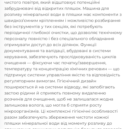
чистого повітря, який відштовхує потенційні
забруднювачі від відкритих пляшок. Машина для
розливу мінеральної води в пляшки має компоненти з
швидкоз’ємним кріпленням і можливістю розбирання
без інструментів у тих секціях, які потребують
періодичної глибокої очистки, що дозволяє технічному
персоналу повністю і без спеціального обладнання
отримувати доступ до всіх ділянок. Функції
документування та валідації, вбудовані в системи
керування, забезпечують прослідковуваність циклів
очищення — фіксуючи час початку/завершення,
температуру та концентрацію хімічних речовин — що
підтримує системи управління якістю та відповідність
регуляторним вимогам. Гігієнічний дизайн
поширюється й на системи відводу, які запобігають
застою рідини й сприяють повному видаленню
розчинів для очищення, щоб не залишалася жодна
залишкова волога, що могла б сприяти росту
мікроорганізмів. Ці комплексні гігієнічні особливості
разом забезпечують збереження чистоти кожної
пляшки мінеральної води від моменту розливу до