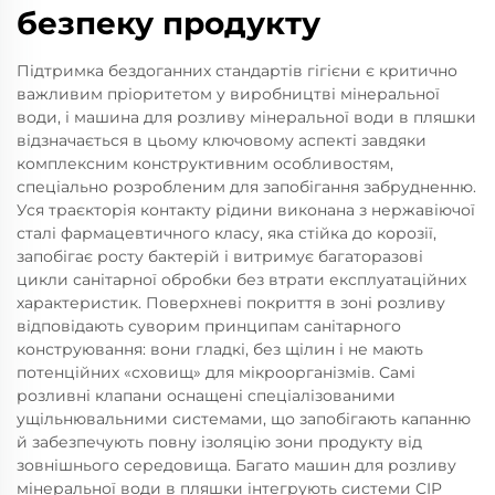
безпеку продукту
Підтримка бездоганних стандартів гігієни є критично
важливим пріоритетом у виробництві мінеральної
води, і машина для розливу мінеральної води в пляшки
відзначається в цьому ключовому аспекті завдяки
комплексним конструктивним особливостям,
спеціально розробленим для запобігання забрудненню.
Уся траєкторія контакту рідини виконана з нержавіючої
сталі фармацевтичного класу, яка стійка до корозії,
запобігає росту бактерій і витримує багаторазові
цикли санітарної обробки без втрати експлуатаційних
характеристик. Поверхневі покриття в зоні розливу
відповідають суворим принципам санітарного
конструювання: вони гладкі, без щілин і не мають
потенційних «сховищ» для мікроорганізмів. Самі
розливні клапани оснащені спеціалізованими
ущільнювальними системами, що запобігають капанню
й забезпечують повну ізоляцію зони продукту від
зовнішнього середовища. Багато машин для розливу
мінеральної води в пляшки інтегрують системи CIP