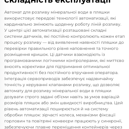
Автомат для розливу мінеральної води в пляшки
використовує передові технології автоматизації, які
кардинально змінюють щоденну роботу ліній розливу.
У центрі цієї автоматизації розташовані складні
системи датчиків, які постійно контролюють кожен етап
процесу розливу — від виявлення наявності пляшки до
перевірки правильного рівня наповнення та точного
розміщення кришок. Ці датчики взаємодіють із
програмованими логічними контролерами, які миттєво
вносять корективи для підтримання оптимальної
продуктивності без постійного втручання оператора.
Інтеграція сервоприводів забезпечує надзвичайну
точність у керуванні клапанами розливу, що дозволяє
автомату для розливу мінеральної води в пляшки
дозувати строго задані об’єми навіть за умов варіацій
розмірів пляшок або змін швидкості виробництва. Цей
рівень автоматизації поширюється й на систему
обробки пляшок: зірчасті колеса, механізми фіксації
горловин та повітряні конвеєри працюють у синхронії,
забезпечуючи плавне переміщення контейнерів через