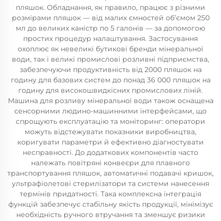
пляшок. Обладнання, як правило, працює з різними
розмірами пляшок — від малих ємностей об’ємом 250
мл до великих каністр по 5 галонів — за допомогою
простих процедур налаштування. Застосування
охоплює як невеликі бутикові бренди мінеральної
води, так і великі промислові розливні підприємства,
забезпечуючи продуктивність від 2000 пляшок на
годину для базових систем до понад 36 000 пляшок на
годину для високошвидкісних промислових ліній.
Машина для розливу мінеральної води також оснащена
сенсорними людино-машинними інтерфейсами, що
спрощують експлуатацію та моніторинг: оператори
можуть відстежувати показники виробництва,
коригувати параметри й ефективно діагностувати
несправності. До додаткових компонентів часто
належать повітряні конвеєри для плавного
транспортування пляшок, автоматичні подавачі кришок,
ультрафіолетові стерилізатори та системи нанесення
термінів придатності. Така комплексна інтеграція
функцій забезпечує стабільну якість продукції, мінімізує
необхідність ручного втручання та зменшує ризики