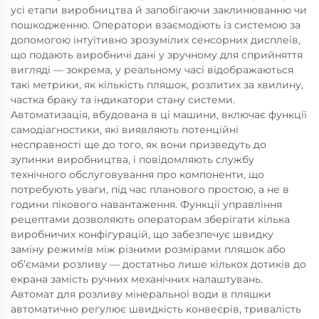
усі етапи виробництва й запобігаючи заклинюванню чи
пошкодженню. Оператори взаємодіють із системою за
допомогою інтуїтивно зрозумілих сенсорних дисплеїв,
що подають виробничі дані у зручному для сприйняття
вигляді — зокрема, у реальному часі відображаються
такі метрики, як кількість пляшок, розлитих за хвилину,
частка браку та індикатори стану системи.
Автоматизація, вбудована в ці машини, включає функції
самодіагностики, які виявляють потенційні
несправності ще до того, як вони призведуть до
зупинки виробництва, і повідомляють службу
технічного обслуговування про компоненти, що
потребують уваги, під час планового простою, а не в
години пікового навантаження. Функції управління
рецептами дозволяють операторам зберігати кілька
виробничих конфігурацій, що забезпечує швидку
заміну режимів між різними розмірами пляшок або
об’ємами розливу — достатньо лише кількох дотиків до
екрана замість ручних механічних налаштувань.
Автомат для розливу мінеральної води в пляшки
автоматично регулює швидкість конвеєрів, тривалість