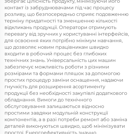
зберігає цілісність продукту, мінімізуючи його
контакт із забруднювачами під час процесу
розливу, що безпосередньо сприяє подовженню
терміну придатності та зменшенню кількості
відкликань продукції. Оператори отримують
перевагу від зручних у користуванні інтерфейсів,
для освоєння яких потрібно мінімум навчання,
що дозволяє новим працівникам швидко
входити в робочий процес без глибоких
технічних знань. Універсальність цих машин
забезпечує можливість роботи з різними
розмірами та формами пляшок за допомогою
простих процедур заміни оснащення, надаючи
гнучкість для розширення асортименту
продукції без необхідності закупівлі додаткового
обладнання. Вимоги до технічного
обслуговування залишаються відносно
простими завдяки модульній конструкції
компонентів, а в разі потреби ремонт або заміна
деталей виконуються швидко, щоб мінімізувати
простої. Енергоефективність значно