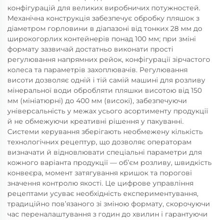
конфігурацій для великих виробничих потужностей.
Механічна конструкція забезпечує обробку пляшок з
діаметром горловини в діапазоні від тонких 28 мм до
широкогорлих контейнерів понад 100 мм; при зміні
формату зазвичай достатньо виконати прості
регулювання напрямних рейок, конфігурації зірчастого
колеса та параметрів захоплювачів. Регулювання
висоти дозволяє одній і тій самій машині для розливу
мінеральної води обробляти пляшки висотою від 150
мм (мініатюрні) до 400 мм (високі), забезпечуючи
універсальність у межах усього асортименту продукції
й не обмежуючи креативні рішення у пакуванні.
Системи керування зберігають необмежену кількість
технологічних рецептур, що дозволяє операторам
визначати й відновлювати спеціальні параметри для
кожного варіанта продукції — об’єм розливу, швидкість
конвеєра, момент затягування кришок та порогові
значення контролю якості. Це цифрове управління
рецептами усуває необхідність експериментування,
традиційно пов’язаного зі зміною формату, скорочуючи
час переналаштування з годин до хвилин і гарантуючи