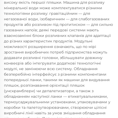
високу якість першої пляшки. Машина для розливу
мінеральної води може комплектуватися різними
технологіями розливу: гравітаційним — для
негазованої води, ізобаричним — для слабогазованих
продуктів або розливом під протитиском — для сильно
газованих напоїв; деякі передові системи мають
взаємозамінні блоки розливних клапанів для адаптації
до різних характеристик продуктів. Модульні
можливості розширення означають, що по мірі
зростання виробничих потреб підприємства можуть
додавати розливні головки, збільшувати довжину
конвеєрів або інтегрувати додаткові технологічні
модулі, не замінюючи всю систему. Обладнання
безперебійно інтерфейсує з різними компонентами
попередньої ланки, такими як машини для видування
пляшок, розпізнавання орієнтації пляшок
(унскрамблери) чи депалетизатори, а також з
обладнанням наступної ланки — етикетувальниками,
термоусаджувальними установками, упаковувачами у
коробки та палетоутворювачами, створюючи цілісні
виробничі лінії навіть за умов змішання обладнання