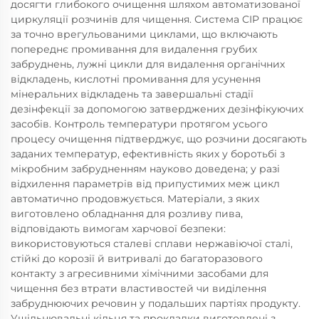
досягти глибокого очищення шляхом автоматизованої
циркуляції розчинів для чищення. Система CIP працює
за точно врегульованими циклами, що включають
попереднє промивання для видалення грубих
забруднень, лужні цикли для видалення органічних
відкладень, кислотні промивання для усунення
мінеральних відкладень та завершальні стадії
дезінфекції за допомогою затверджених дезінфікуючих
засобів. Контроль температури протягом усього
процесу очищення підтверджує, що розчини досягають
заданих температур, ефективність яких у боротьбі з
мікробним забрудненням науково доведена; у разі
відхилення параметрів від припустимих меж цикл
автоматично продовжується. Матеріали, з яких
виготовлено обладнання для розливу пива,
відповідають вимогам харчової безпеки:
використовуються сталеві сплави нержавіючої сталі,
стійкі до корозії й витривалі до багаторазового
контакту з агресивними хімічними засобами для
чищення без втрати властивостей чи виділення
забруднюючих речовин у подальших партіях продукту.
Ущільнювальні кільця та прокладки виготовлені з