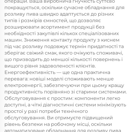
операцій. Ваша виробнича гнучкість суттєво
покращується, оскільки сучасне обладнання для
розливу пива швидко адаптується до різних
типів і розмірів ємностей, що дозволяє
розширювати асортимент продукції без
необхідності закупівлі кількох спеціалізованих
машин. Зниження контакту продукту з киснем
під час розливу подовжує термін придатності та
зберігає свіжий смак, якого очікують споживачі,
що призводить до меншої кількості повернень і
вищого рівня задоволеності клієнтів.
Енергоефективність — ще одна практична
перевага: новіші моделі споживають менше
електроенергії, забезпечуючи при цьому кращу
продуктивність порівняно зі старими системами.
Обслуговування є простим: компоненти легко
доступні, а чіткі діагностичні системи мінімізують
простої у разі потреби технічного
обслуговування. Ви отримуєте підвищений
рівень безпеки на робочому місці, оскільки
автоматизоване обладнання для розливу пива