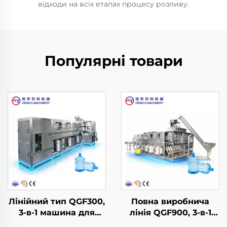
відходи на всіх етапах процесу розливу.
Популярні товари
Лінійний тип QGF300,
Повна виробнича
3-в-1 машина для
лінія QGF900, 3-в-1
розливу води в бочки
для розливу води в