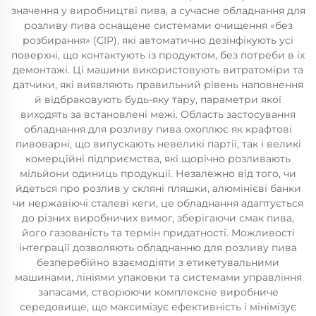
значення у виробництві пива, а сучасне обладнання для
розливу пива оснащене системами очищення «без
розбирання» (CIP), які автоматично дезінфікують усі
поверхні, що контактують із продуктом, без потреби в їх
демонтажі. Ці машини використовують витратоміри та
датчики, які виявляють правильний рівень наповнення
й відбраковують будь-яку тару, параметри якої
виходять за встановлені межі. Область застосування
обладнання для розливу пива охоплює як крафтові
пивоварні, що випускають невеликі партії, так і великі
комерційні підприємства, які щорічно розливають
мільйони одиниць продукції. Незалежно від того, чи
йдеться про розлив у скляні пляшки, алюмінієві банки
чи нержавіючі сталеві кеги, це обладнання адаптується
до різних виробничих вимог, зберігаючи смак пива,
його газованість та термін придатності. Можливості
інтеграції дозволяють обладнанню для розливу пива
безперебійно взаємодіяти з етикетувальними
машинами, лініями упаковки та системами управління
запасами, створюючи комплексне виробниче
середовище, що максимізує ефективність і мінімізує