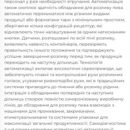
персонал у разі необхідності втручання. Автоматизація
також охоплює здатність обладнання для розливу пива
автоматично перемикатися між різними видами
продукції або форматами тари з мінімальним простоєм,
зберігаючи кілька конфігурацій рецептур, які
відновлюють точні налаштування за одним натисканням
кнопки. Датчики, розташовані по всій лінії розливу,
виявляють наявність контейнерів, перевіряють
правильність їхнього положення та підтверджують
успішне завершення розливу перед тим, як продукція
переходить на наступну дільницю. Технологія
автоматизації включає високоточні сервоприводи, що
забезпечують плавні та контрольовані рухи розливних
голівок, усуваючи ривкоподібні рухи, які в традиційних
системах призводять до пінення або розливу рідини.
Інтеграція з обладнанням попередніх та наступних
дільниць створює повністю синхронізовану виробничу
лінію, де обладнання для розливу пива взаємодіє з
машинами для промивання, закривачами,
етикетувальниками та системами упаковки для
максимізації загальної продуктивності. Самодіагностика
є ще одним ключовим аспектом цієї автоматизації: