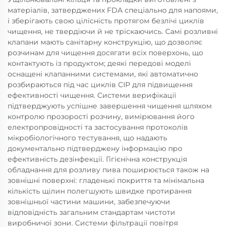
матеріалів, затверджених FDA спеціально для напоями,
і зберігають свою цілісність протягом безлічі циклів
чищення, не твердіючи й не тріскаючись. Самі розливні
клапани мають санітарну конструкцію, що дозволяє
розчинам для чищення досягати всіх поверхонь, що
контактують із продуктом; деякі передові моделі
оснащені клапанними системами, які автоматично
розбираються під час циклів CIP для підвищення
ефективності чищення. Системи верифікації
підтверджують успішне завершення чищення шляхом
контролю прозорості розчину, вимірювання його
електропровідності та застосування протоколів
мікробіологічного тестування, що надають
документально підтверджену інформацію про
ефективність дезінфекції. Гігієнічна конструкція
обладнання для розливу пива поширюється також на
зовнішні поверхні: гладенькі покриття та мінімальна
кількість щілин полегшують швидке протирання
зовнішньої частини машини, забезпечуючи
відповідність загальним стандартам чистоти
виробничої зони. Системи фільтрації повітря