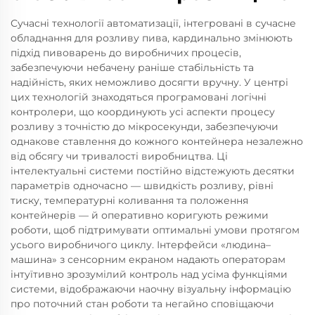
Сучасні технології автоматизації, інтегровані в сучасне
обладнання для розливу пива, кардинально змінюють
підхід пивоварень до виробничих процесів,
забезпечуючи небачену раніше стабільність та
надійність, яких неможливо досягти вручну. У центрі
цих технологій знаходяться програмовані логічні
контролери, що координують усі аспекти процесу
розливу з точністю до мікросекунди, забезпечуючи
однакове ставлення до кожного контейнера незалежно
від обсягу чи тривалості виробництва. Ці
інтелектуальні системи постійно відстежують десятки
параметрів одночасно — швидкість розливу, рівні
тиску, температурні коливання та положення
контейнерів — й оперативно коригують режими
роботи, щоб підтримувати оптимальні умови протягом
усього виробничого циклу. Інтерфейси «людина–
машина» з сенсорним екраном надають операторам
інтуїтивно зрозумілий контроль над усіма функціями
системи, відображаючи наочну візуальну інформацію
про поточний стан роботи та негайно сповіщаючи