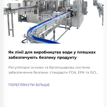
Як лінії для виробництва води у пляшках
забезпечують безпеку продукту
Регуляторні основи та багатошарова система
забезпечення безпеки: стандарти FDA, EPA та ISO,
спеціальні для ліній виробництва мінеральної
води. Індустрія виробництва мінеральної води
ПЕРЕГЛЯНУТИ БІЛЬШЕ
працює в рамках досить суворого набору
регуляторних вимог. FDA має так звані «Добре
виробничі практики» (GMP)...