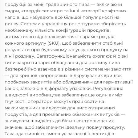
продукції за межі традиційного пива — включаючи
сидри, «тверді» сельтери та інші категорії крафтових
напоїв, що набувають все більшої популярності на
ринку. Системи управління рецептурами зберігають
необмежену кількість конфігурацій продуктів,
автоматично відновлюючи точні параметри для
кожного артикулу (SKU), щоб забезпечити стабільні
результати при будь-якому запуску цього продукту на
лінії розливу. Багатофункціональність охоплює й різні
типи закриття тари: обладнання для розливу пива
безперебійно взаємодіє з різними системами закриття
— для кришок «короночки», відкручуваних кришок,
пробкових закриттів або обладнанням для герметизації
банок, залежно від формату упаковки. Регулювання
швидкості виробництва забезпечує ще один вимір
гнучкості: оператори можуть працювати на
максимальних швидкостях для високотиражних
продуктів, а для преміальних обмежених випусків —
знижувати швидкість до більш контрольованих
значень, щоб забезпечити ідеальну подачу продукту.
Така адаптивність зменшує загальні інвестиції в