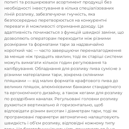
попиті та розширювати асортимент продукції без
необхідності інвестування в кілька спеціалізованих
ліній розливу, забезпечуючи гнучкість, яка
безпосередньо перетворюється на конкурентні
переваги й можливості отримання доходу. Ця
адаптивність починається з функцій швидкої заміни, що
дозволяють операторам переходити між різними
розмірами та форматами тари за надзвичайно
короткий час — часто завершуючи переналагодження
за менше ніж тридцять хвилин, тоді як старіші системи
можуть вимагати кількох годин регулювання та
калібрування. Обладнання для розливу пива сумісне з
різними матеріалами тари, зокрема скляними
пляшками — від малих форматів крафтового пива до
великих пляшок, алюмінієвими банками стандартного
та ергономічного дизайну, а також кегами для розливу
по роздрібних каналах. Регульовані головки розливу
рухаються вертикально й горизонтально, щоб
відповідати різним висотам і діаметрам тари, тоді як
програмовані параметри автоматично налаштовують
швидкість і об’єм розливу, відповідні кожному типу