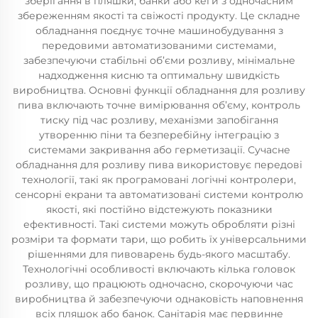
зберігання в пляшки, банки або кеги з одночасним
збереженням якості та свіжості продукту. Це складне
обладнання поєднує точне машинобудування з
передовими автоматизованими системами,
забезпечуючи стабільні об’єми розливу, мінімальне
надходження кисню та оптимальну швидкість
виробництва. Основні функції обладнання для розливу
пива включають точне вимірювання об’єму, контроль
тиску під час розливу, механізми запобігання
утворенню піни та безперебійну інтеграцію з
системами закривання або герметизації. Сучасне
обладнання для розливу пива використовує передові
технології, такі як програмовані логічні контролери,
сенсорні екрани та автоматизовані системи контролю
якості, які постійно відстежують показники
ефективності. Такі системи можуть обробляти різні
розміри та формати тари, що робить їх універсальними
рішеннями для пивоварень будь-якого масштабу.
Технологічні особливості включають кілька головок
розливу, що працюють одночасно, скорочуючи час
виробництва й забезпечуючи однаковість наповнення
всіх пляшок або банок. Санітарія має первинне