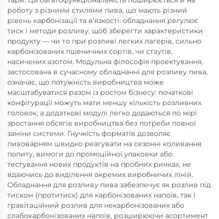
тари. Ця багатофункціональність поширюється й на
роботу з різними стилями пива, що мають різний
рівень карбонізації та в’язкості: обладнання регулює
тиск і методи розливу, щоб зберегти характеристики
продукту — чи то при розливі легких лагерів, сильно
карбонізованих пшеничних сортів, чи стаутів,
насичених азотом. Модульна філософія проектування,
застосована в сучасному обладнанні для розливу пива,
означає, що потужність виробництва може
масштабуватися разом із ростом бізнесу: початкові
конфігурації можуть мати меншу кількість розливних
головок, а додаткові модулі легко додаються по мірі
зростання обсягів виробництва без потреби повної
заміни системи. Гнучкість форматів дозволяє
пивоварням швидко реагувати на сезонні коливання
попиту, вимоги до промоційної упаковки або
тестування нових продуктів на пробних ринках, не
вдаючись до виділення окремих виробничих ліній.
Обладнання для розливу пива забезпечує як розлив під
тиском (протитиск) для карбонізованих напоїв, так і
гравітаційний розлив для некарбонізованих або
слабокарбонізованих напоїв, розширюючи асортимент