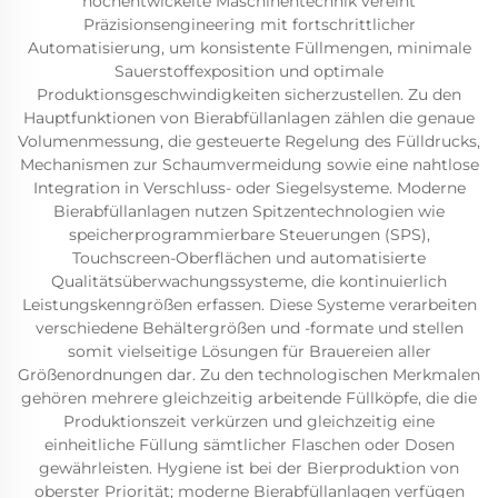
hochentwickelte Maschinentechnik vereint
Präzisionsengineering mit fortschrittlicher
Automatisierung, um konsistente Füllmengen, minimale
Sauerstoffexposition und optimale
Produktionsgeschwindigkeiten sicherzustellen. Zu den
Hauptfunktionen von Bierabfüllanlagen zählen die genaue
Volumenmessung, die gesteuerte Regelung des Fülldrucks,
Mechanismen zur Schaumvermeidung sowie eine nahtlose
Integration in Verschluss- oder Siegelsysteme. Moderne
Bierabfüllanlagen nutzen Spitzentechnologien wie
speicherprogrammierbare Steuerungen (SPS),
Touchscreen-Oberflächen und automatisierte
Qualitätsüberwachungssysteme, die kontinuierlich
Leistungskenngrößen erfassen. Diese Systeme verarbeiten
verschiedene Behältergrößen und -formate und stellen
somit vielseitige Lösungen für Brauereien aller
Größenordnungen dar. Zu den technologischen Merkmalen
gehören mehrere gleichzeitig arbeitende Füllköpfe, die die
Produktionszeit verkürzen und gleichzeitig eine
einheitliche Füllung sämtlicher Flaschen oder Dosen
gewährleisten. Hygiene ist bei der Bierproduktion von
oberster Priorität; moderne Bierabfüllanlagen verfügen