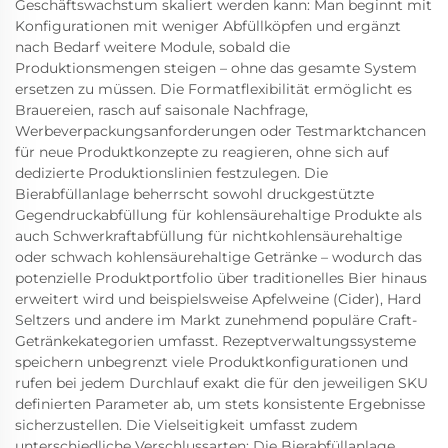
Geschäftswachstum skaliert werden kann: Man beginnt mit
Konfigurationen mit weniger Abfüllköpfen und ergänzt
nach Bedarf weitere Module, sobald die
Produktionsmengen steigen – ohne das gesamte System
ersetzen zu müssen. Die Formatflexibilität ermöglicht es
Brauereien, rasch auf saisonale Nachfrage,
Werbeverpackungsanforderungen oder Testmarktchancen
für neue Produktkonzepte zu reagieren, ohne sich auf
dedizierte Produktionslinien festzulegen. Die
Bierabfüllanlage beherrscht sowohl druckgestützte
Gegendruckabfüllung für kohlensäurehaltige Produkte als
auch Schwerkraftabfüllung für nichtkohlensäurehaltige
oder schwach kohlensäurehaltige Getränke – wodurch das
potenzielle Produktportfolio über traditionelles Bier hinaus
erweitert wird und beispielsweise Apfelweine (Cider), Hard
Seltzers und andere im Markt zunehmend populäre Craft-
Getränkekategorien umfasst. Rezeptverwaltungssysteme
speichern unbegrenzt viele Produktkonfigurationen und
rufen bei jedem Durchlauf exakt die für den jeweiligen SKU
definierten Parameter ab, um stets konsistente Ergebnisse
sicherzustellen. Die Vielseitigkeit umfasst zudem
unterschiedliche Verschlussarten: Die Bierabfüllanlage