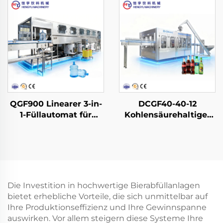
QGF900 Linearer 3-in-
DCGF40-40-12
1-Füllautomat für
Kohlensäurehaltige-
Wasserfässer
Softdrink-
Abfüllmaschine
Die Investition in hochwertige Bierabfüllanlagen
bietet erhebliche Vorteile, die sich unmittelbar auf
Ihre Produktionseffizienz und Ihre Gewinnspanne
auswirken. Vor allem steigern diese Systeme Ihre