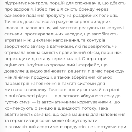
підтримує контроль порцій для споживачів, що дбають
про здоров’я, і зберігає цілісність бренду через
однакове подання продукту на роздрібних полицях.
Точність досягається за рахунок сервопривідних
клапанів наповнення, які миттєво реагують на керуючі
сигнали, протикрапельних насадок, що запобігають
втратам між циклами наповнення, та контурів
зворотного зв’язку з датчиками, які перевіряють, чи
отримала кожна ємність правильний об’єм, перш ніж
переходити до етапу герметизації. Оператори
оцінюють інтуїтивно зрозумілий інтерфейс, що
дозволяє швидко змінювати рецепти під час переходу
між лініями продукції, а також зберігання кількох
параметрів наповнення в пам’яті системи для
миттєвого виклику. Точність поширюється й на різні
рівні в’язкості рідин — від легкого яблучного соку до
густих смузі — із автоматичними коригуваннями, що
компенсують різницю в швидкості потоку. Така
адаптивність означає, що одна машина для наповнення
та герметизації соків може обслуговувати
різноманітний асортимент продуктів, не жертуючи при