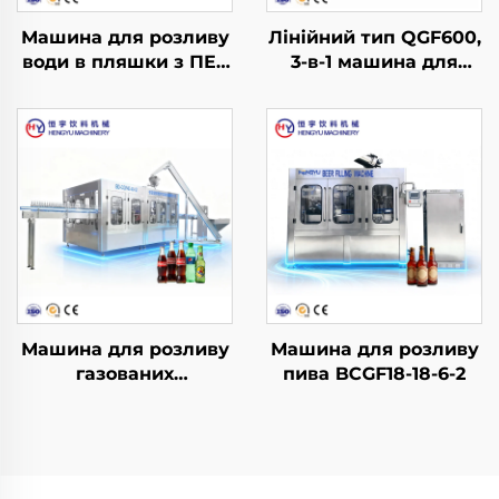
Машина для розливу
Лінійний тип QGF600,
води в пляшки з ПЕТ
3-в-1 машина для
CGF24-24-8
розливу води в бочки
Машина для розливу
Машина для розливу
газованих
пива BCGF18-18-6-2
безалкогольних
напоїв DCGF40-40-12