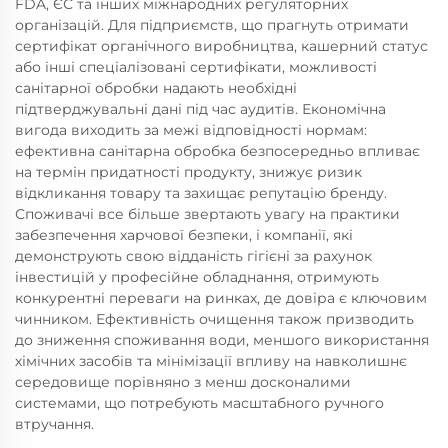
FDA, ЄС та інших міжнародних регуляторних
організацій. Для підприємств, що прагнуть отримати
сертифікат органічного виробництва, кашерний статус
або інші спеціалізовані сертифікати, можливості
санітарної обробки надають необхідні
підтверджувальні дані під час аудитів. Економічна
вигода виходить за межі відповідності нормам:
ефективна санітарна обробка безпосередньо впливає
на термін придатності продукту, знижує ризик
відкликання товару та захищає репутацію бренду.
Споживачі все більше звертають увагу на практики
забезпечення харчової безпеки, і компанії, які
демонструють свою відданість гігієні за рахунок
інвестицій у професійне обладнання, отримують
конкурентні переваги на ринках, де довіра є ключовим
чинником. Ефективність очищення також призводить
до зниження споживання води, меншого використання
хімічних засобів та мінімізації впливу на навколишнє
середовище порівняно з менш досконалими
системами, що потребують масштабного ручного
втручання.