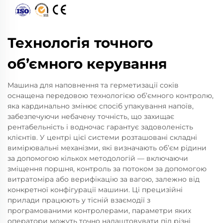
Технологія точного
об’ємного керування
Машина для наповнення та герметизації соків
оснащена передовою технологією об’ємного контролю,
яка кардинально змінює спосіб упакування напоїв,
забезпечуючи небачену точність, що захищає
рентабельність і водночас гарантує задоволеність
клієнтів. У центрі цієї системи розташовані складні
вимірювальні механізми, які визначають об’єм рідини
за допомогою кількох методологій — включаючи
зміщення поршня, контроль за потоком за допомогою
витратоміра або верифікацію за вагою, залежно від
конкретної конфігурації машини. Ці прецизійні
прилади працюють у тісній взаємодії з
програмованими контролерами, параметри яких
оператори можуть точно налаштовувати під різні