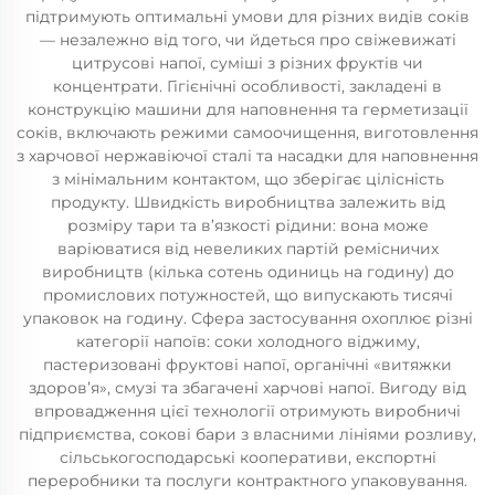
підтримують оптимальні умови для різних видів соків
— незалежно від того, чи йдеться про свіжевижаті
цитрусові напої, суміші з різних фруктів чи
концентрати. Гігієнічні особливості, закладені в
конструкцію машини для наповнення та герметизації
соків, включають режими самоочищення, виготовлення
з харчової нержавіючої сталі та насадки для наповнення
з мінімальним контактом, що зберігає цілісність
продукту. Швидкість виробництва залежить від
розміру тари та в’язкості рідини: вона може
варіюватися від невеликих партій ремісничих
виробництв (кілька сотень одиниць на годину) до
промислових потужностей, що випускають тисячі
упаковок на годину. Сфера застосування охоплює різні
категорії напоїв: соки холодного віджиму,
пастеризовані фруктові напої, органічні «витяжки
здоров’я», смузі та збагачені харчові напої. Вигоду від
впровадження цієї технології отримують виробничі
підприємства, сокові бари з власними лініями розливу,
сільськогосподарські кооперативи, експортні
переробники та послуги контрактного упаковування.