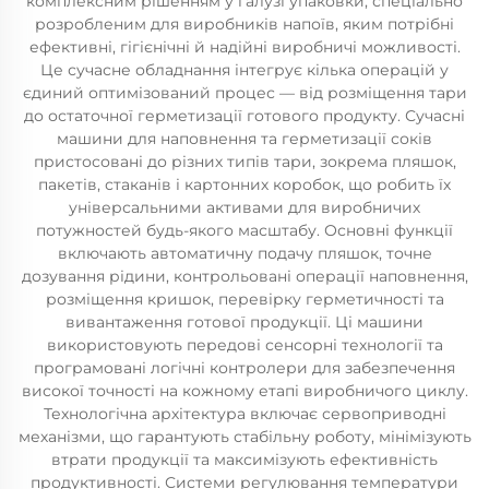
комплексним рішенням у галузі упаковки, спеціально
розробленим для виробників напоїв, яким потрібні
ефективні, гігієнічні й надійні виробничі можливості.
Це сучасне обладнання інтегрує кілька операцій у
єдиний оптимізований процес — від розміщення тари
до остаточної герметизації готового продукту. Сучасні
машини для наповнення та герметизації соків
пристосовані до різних типів тари, зокрема пляшок,
пакетів, стаканів і картонних коробок, що робить їх
універсальними активами для виробничих
потужностей будь-якого масштабу. Основні функції
включають автоматичну подачу пляшок, точне
дозування рідини, контрольовані операції наповнення,
розміщення кришок, перевірку герметичності та
вивантаження готової продукції. Ці машини
використовують передові сенсорні технології та
програмовані логічні контролери для забезпечення
високої точності на кожному етапі виробничого циклу.
Технологічна архітектура включає сервоприводні
механізми, що гарантують стабільну роботу, мінімізують
втрати продукції та максимізують ефективність
продуктивності. Системи регулювання температури