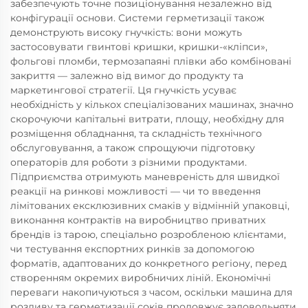
забезпечують точне позиціонування незалежно від
конфігурації основи. Системи герметизації також
демонструють високу гнучкість: вони можуть
застосовувати гвинтові кришки, кришки-«кліпси»,
фольгові пломби, термозапаяні плівки або комбіновані
закриття — залежно від вимог до продукту та
маркетингової стратегії. Ця гнучкість усуває
необхідність у кількох спеціалізованих машинах, значно
скорочуючи капітальні витрати, площу, необхідну для
розміщення обладнання, та складність технічного
обслуговування, а також спрощуючи підготовку
операторів для роботи з різними продуктами.
Підприємства отримують маневреність для швидкої
реакції на ринкові можливості — чи то введення
лімітованих ексклюзивних смаків у відмінній упаковці,
виконання контрактів на виробництво приватних
брендів із тарою, спеціально розробленою клієнтами,
чи тестування експортних ринків за допомогою
форматів, адаптованих до конкретного регіону, перед
створенням окремих виробничих ліній. Економічні
переваги накопичуються з часом, оскільки машина для
розливу та герметизації соків продовжує задовольняти