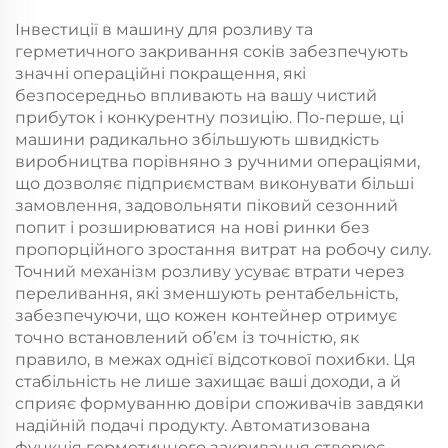
Інвестиції в машину для розливу та
герметичного закривання соків забезпечують
значні операційні покращення, які
безпосередньо впливають на вашу чистий
прибуток і конкурентну позицію. По-перше, ці
машини радикально збільшують швидкість
виробництва порівняно з ручними операціями,
що дозволяє підприємствам виконувати більші
замовлення, задовольняти піковий сезонний
попит і розширюватися на нові ринки без
пропорційного зростання витрат на робочу силу.
Точний механізм розливу усуває втрати через
переливання, які зменшують рентабельність,
забезпечуючи, що кожен контейнер отримує
точно встановлений об’єм із точністю, як
правило, в межах однієї відсоткової похибки. Ця
стабільність не лише захищає ваші доходи, а й
сприяє формуванню довіри споживачів завдяки
надійній подачі продукту. Автоматизована
функція герметичного закривання створює