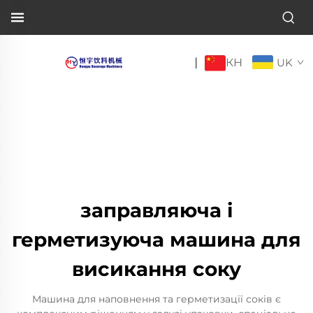
КН
|
UK
заправляюча і
герметизуюча машина для
висикання соку
Машина для наповнення та герметизації соків є