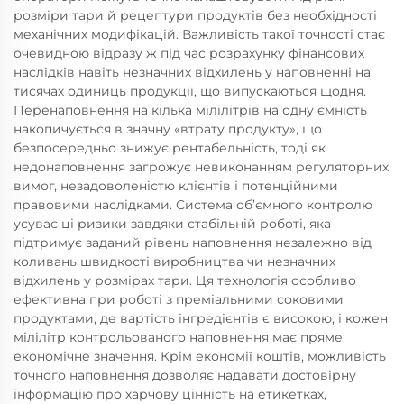
розміри тари й рецептури продуктів без необхідності
механічних модифікацій. Важливість такої точності стає
очевидною відразу ж під час розрахунку фінансових
наслідків навіть незначних відхилень у наповненні на
тисячах одиниць продукції, що випускаються щодня.
Перенаповнення на кілька мілілітрів на одну ємність
накопичується в значну «втрату продукту», що
безпосередньо знижує рентабельність, тоді як
недонаповнення загрожує невиконанням регуляторних
вимог, незадоволеністю клієнтів і потенційними
правовими наслідками. Система об’ємного контролю
усуває ці ризики завдяки стабільній роботі, яка
підтримує заданий рівень наповнення незалежно від
коливань швидкості виробництва чи незначних
відхилень у розмірах тари. Ця технологія особливо
ефективна при роботі з преміальними соковими
продуктами, де вартість інгредієнтів є високою, і кожен
мілілітр контрольованого наповнення має пряме
економічне значення. Крім економії коштів, можливість
точного наповнення дозволяє надавати достовірну
інформацію про харчову цінність на етикетках,