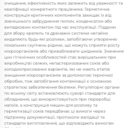
очищення, ефективність яких залежить від уважності та
кваліфікації конкретного працівника. Герметична
конструкція критичних компонентів захищає їх від
зовнішнього забруднення пилом, конденсатом або
випадковим контактом під час експлуатації. Піддони
для збору крапель та дренажні системи негайно
видаляють будь-які розливи, запобігаючи утворенню
локальних скупчень рідини, що можуть сприяти росту
мікроорганізмів або приваблювати шкідників. Значення
цих гігієнічних особливостей стає вирішальним при
виробництві свіжих, непастеризованих соків або
холоднопресованих варіантів, які не мають етапів
знищення мікроорганізмів за допомогою термічної
обробки, тож запобігання контамінації є основною
стратегією забезпечення безпеки. Регуляторні органи
по всьому світу встановлюють суворі стандарти для
обладнання, що використовується при переробці
напоїв, а конструкція машин для розливу та
герметизації соків передбачає ці вимоги через
підтримку документації, протоколи валідації та
стандарти виготовлення, що відповідають вимогам