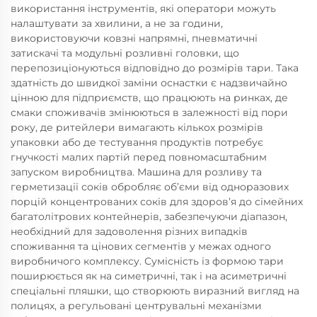
використання інструментів, які оператори можуть
налаштувати за хвилини, а не за години,
використовуючи ковзні напрямні, пневматичні
затискачі та модульні розливні головки, що
перепозиціонуються відповідно до розмірів тари. Така
здатність до швидкої заміни оснастки є надзвичайно
цінною для підприємств, що працюють на ринках, де
смаки споживачів змінюються в залежності від пори
року, де ритейлери вимагають кількох розмірів
упаковки або де тестування продуктів потребує
гнучкості малих партій перед повномасштабним
запуском виробництва. Машина для розливу та
герметизації соків обробляє об’єми від одноразових
порцій концентрованих соків для здоров’я до сімейних
багатолітрових контейнерів, забезпечуючи діапазон,
необхідний для задоволення різних випадків
споживання та цінових сегментів у межах одного
виробничого комплексу. Сумісність із формою тари
поширюється як на симетричні, так і на асиметричні
спеціальні пляшки, що створюють виразний вигляд на
полицях, а регульовані центрувальні механізми