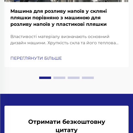
Машина для розливу напоїв у скляні
пляшки порівняно з машиною для
розливу напоїв у пластикові пляшки
Властивості матеріалу визначають основний
дизайн машини. Хрупкість скла та його теплова
інерційність: чому для розливних машин для
пляшок із скла потрібні посилені рами, конвеєри з
ПЕРЕГЛЯНУТИ БІЛЬШЕ
амортизацією ударів та прецизійні захоплювачі
для горловин. Робота зі скляними пляшками
означає...
Отримати безкоштовну
цитату