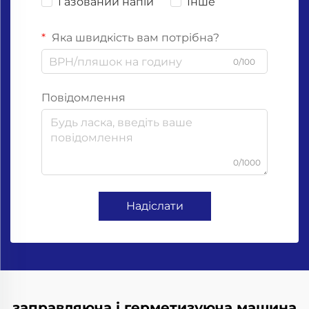
Газований напій
Інше
Яка швидкість вам потрібна?
0/100
Повідомлення
0/1000
Надіслати
заправляюча і герметизуюча машина