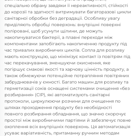
спеціально обрану завдяки її нереактивності, стійкості
до корозії та здатності витримувати багаторазові цикли
санітарної обробки без деградації. Особливу увагу
приділяють обробці поверхонь: внутрішні поверхні
поліровані, щоб усунути щілини, де можуть
накопичуватися бактерії, а плавні переходи між
компонентами запобігають накопиченню продукту під
час тривалих виробничих циклів. Сопла для розливу
мають конструкцію, що мінімізує контакт із повітрям під
час перекачування, зменшуючи окиснення, яке
погіршує смакові якості та харчову цінність продукту, а
також обмежуючи потенційне потрапляння повітряних
забруднювачів у ємності. Багато машин для розливу та
герметизації соків оснащені системами очищення «без
розбирання» (CIP), які автоматизують санітарні
протоколи, циркулюючи розчини для очищення по
шляхах проходження продукту без необхідності
повного розбирання обладнання, що значно скорочує
простої між виробничими партіями й забезпечує повне
охоплення всіх внутрішніх поверхонь. Ця автоматизація
усуває варіативність, притаманну ручним методам