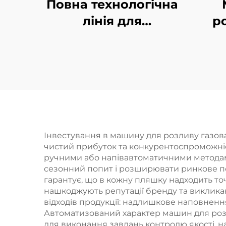
Повна технологічна
лінія для
р
виробництва
п
бочкової води
QGF300 (3-в-1)
Інвестування в машину для розливу газов
чистий прибуток та конкурентоспроможніс
ручними або напівавтоматичними методам
сезонний попит і розширювати ринкове по
гарантує, що в кожну пляшку надходить точн
нашкоджують репутації бренду та виклика
відходів продукції: надлишкове наповненн
Автоматизований характер машин для розл
для виконання завдань контролю якості, н