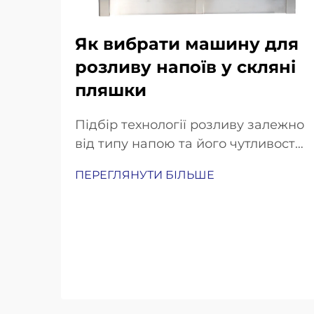
Як вибрати машину для
розливу напоїв у скляні
пляшки
Підбір технології розливу залежно
від типу напою та його чутливості.
Машина з контртиском для
ПЕРЕГЛЯНУТИ БІЛЬШЕ
газованих напоїв та пива. Газовані
напої, такі як газована вода,
содова та пиво, потребують
особливо обережного розливу,
щоб зберегти їх газування й
уникнути надмірного пінення...