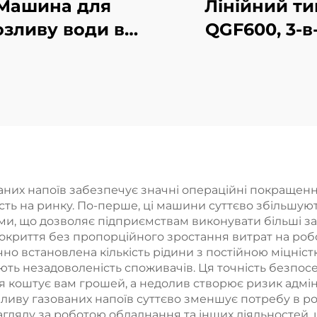
Машина для
Лінійний ти
озливу води в
QGF600, 3-в-
ляшки з ПЕТ
машина дл
CGF40-40-12
розливу води
бочки
аних напоїв забезпечує значні операційні покращенн
ть на ринку. По-перше, ці машини суттєво збільшую
и, що дозволяє підприємствам виконувати більші з
криття без пропорційного зростання витрат на роб
о встановлена кількість рідини з постійною міцністю 
ють незадоволеність споживачів. Ця точність безп
я коштує вам грошей, а недолив створює ризик адміні
иву газованих напоїв суттєво зменшує потребу в роб
агляду за роботою обладнання та інших діяльностей, 