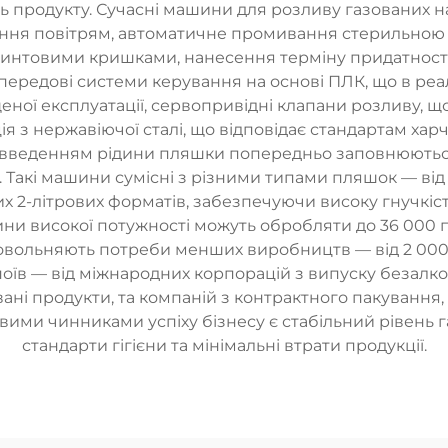
сть продукту. Сучасні машини для розливу газованих на
ння повітрям, автоматичне промивання стерильною в
интовими кришками, нанесення терміну придатності, 
передові системи керування на основі ПЛК, що в реа
ної експлуатації, сервопривідні клапани розливу, що
кція з нержавіючої сталі, що відповідає стандартам х
введенням рідини пляшки попередньо заповнюються
ву. Такі машини сумісні з різними типами пляшок — ві
их 2-літрових форматів, забезпечуючи високу гнучкіст
шини високої потужності можуть обробляти до 36 000
адовольняють потреби менших виробництв — від 2 000
оїв — від міжнародних корпорацій з випуску безалко
ні продукти, та компаній з контрактного пакування, 
ими чинниками успіху бізнесу є стабільний рівень га
стандарти гігієни та мінімальні втрати продукції.