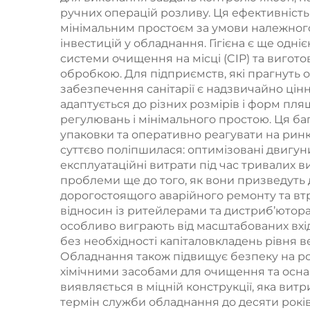
ручних операцій розливу. Ця ефективніст
мінімальним простоєм за умови належного
інвестицій у обладнання. Гігієна є ще од
системи очищення на місці (CIP) та вигото
обробкою. Для підприємств, які прагнуть 
забезпечення санітарії є надзвичайно цін
адаптується до різних розмірів і форм пл
регулювань і мінімального простою. Ця ба
упаковки та оперативно реагувати на рин
суттєво поліпшилася: оптимізовані двигу
експлуатаційні витрати під час тривалих 
проблеми ще до того, як вони призведуть
дорогостоящого аварійного ремонту та втра
відносин із ритейлерами та дистриб’юторам
особливо виграють від масштабованих вхі
без необхідності капіталовкладень рівня
Обладнання також підвищує безпеку на роб
хімічними засобами для очищення та осн
виявляється в міцній конструкції, яка ви
термін служби обладнання до десяти років