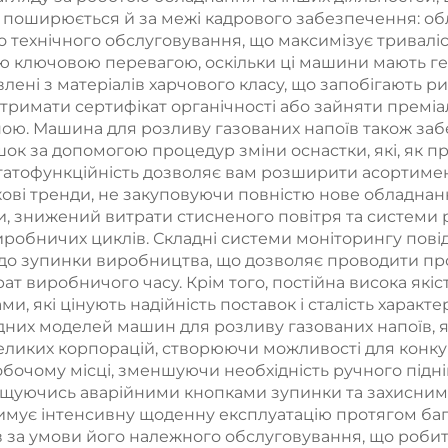
ь поширюється й за межі кадрового забезпечення: 
 технічного обслуговування, що максимізує тривалі
нією ключовою перевагою, оскільки ці машини мають г
влені з матеріалів харчового класу, що запобігають р
отримати сертифікат органічності або зайняти премі
ною. Машина для розливу газованих напоїв також заб
яшок за допомогою процедур зміни оснастки, які, як 
гатофункційність дозволяє вам розширити асортимен
кові тренди, не закуповуючи повністю нове обладна
ни, знижений витрати стисненого повітря та системи
виробничих циклів. Складні системи моніторингу пов
 до зупинки виробництва, що дозволяє проводити пр
т виробничого часу. Крім того, постійна висока якіс
и, які цінують надійність поставок і сталість характе
дних моделей машин для розливу газованих напоїв, я
 великих корпорацій, створюючи можливості для конк
очому місці, зменшуючи необхідність ручного піднім
ащуючись аварійними кнопками зупинки та захисними
тримує інтенсивну щоденну експлуатацію протягом баг
 за умови його належного обслуговування, що робит