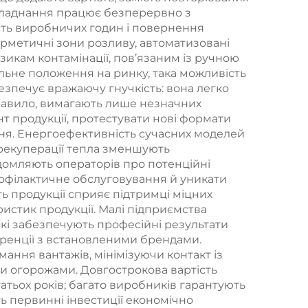
обладнання працює безперервно з
сть виробничих годин і повернення
ерметичні зони розливу, автоматизовані
изикам контамінації, пов’язаним із ручною
альне положення на ринку, така можливість
езпечує вражаючу гнучкість: вона легко
правило, вимагають лише незначних
т продукції, протестувати нові формати
ння. Енергоефективність сучасних моделей
 рекуперації тепла зменшують
ідомляють операторів про потенційні
офілактичне обслуговування й уникати
ть продукції сприяє підтримці міцних
ристик продукції. Малі підприємства
кі забезпечують професійні результати
уренції з встановленими брендами.
ання вантажів, мінімізуючи контакт із
 огорожами. Довгострокова вартість
атьох років; багато виробників гарантують
ь первинні інвестиції економічно