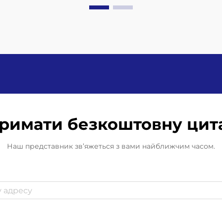
виробництво не досягає
очікуваних показників, слід
проаналізувати три ключових
показники ефективності. Почніть
із порівняння...
римати безкоштовну цит
Наш представник зв’яжеться з вами найближчим часом.