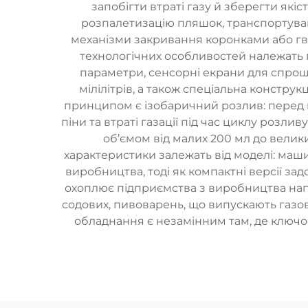
запобігти втраті газу й зберегти які
розпалетизацію пляшок, транспортува
механізми закривання коронками або гв
технологічних особливостей належать 
параметри, сенсорні екрани для спроще
мілілітрів, а також спеціальна констру
принципом є ізобаричний розлив: перед 
піни та втраті газації під час циклу розли
об’ємом від малих 200 мл до велик
характеристики залежать від моделі: ма
виробництва, тоді як компактні версії з
охоплює підприємства з виробництва нап
содових, пивоварень, що випускають газова
обладнання є незамінним там, де ключов