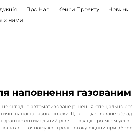
дукція
Про Нас
Кейси Проекту
Новини
я з нами
ля наповнення газованим
 це складне автоматизоване рішення, спеціально роз
гетичні напої та газовані соки. Це спеціалізоване о
 гарантує оптимальний рівень газації протягом усь
полягає в точному контролі потоку рідини при збере