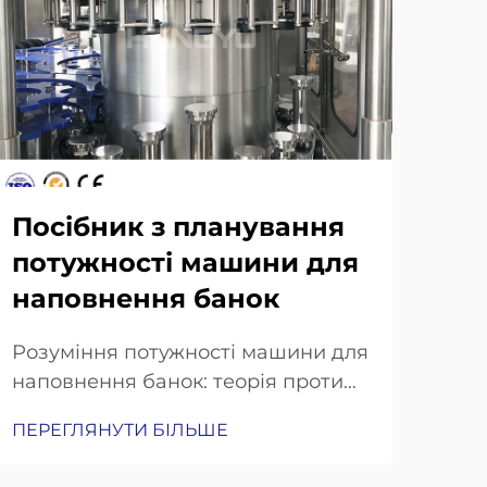
Посібник з планування
Ав
потужності машини для
те
наповнення банок
дл
Розуміння потужності машини для
Як 
наповнення банок: теорія проти
точ
реальної продуктивності. Чому
для
ПЕРЕГЛЯНУТИ БІЛЬШЕ
ПЕР
теоретична потужність рідко
ком
відповідає ефективному випуску
сер