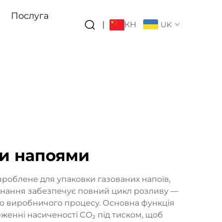
Послуга
КН
|
UK
и напоями
роблене для упаковки газованих напоїв,
бладнання забезпечує повний цикл розливу —
ого виробничого процесу. Основна функція
женні насиченості CO₂ під тиском, щоб