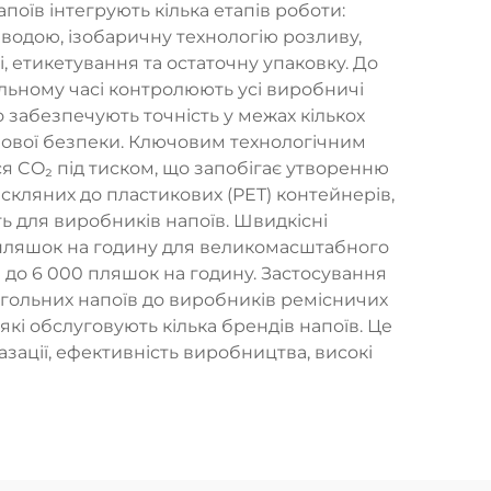
поїв інтегрують кілька етапів роботи:
одою, ізобаричну технологію розливу,
етикетування та остаточну упаковку. До
льному часі контролюють усі виробничі
 забезпечують точність у межах кількох
арчової безпеки. Ключовим технологічним
 CO₂ під тиском, що запобігає утворенню
д скляних до пластикових (PET) контейнерів,
ь для виробників напоїв. Швидкісні
 пляшок на годину для великомасштабного
 до 6 000 пляшок на годину. Застосування
гольних напоїв до виробників ремісничих
які обслуговують кілька брендів напоїв. Це
зації, ефективність виробництва, високі