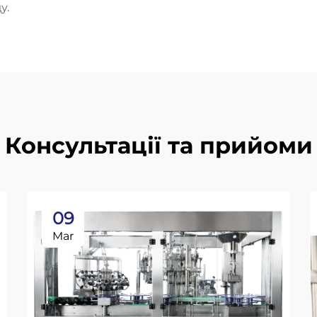
у.
Консультації та прийоми
09
Mar