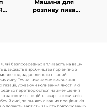
п
Машина для
1
розливу пива
я
BCGF18-18-6-2
 в
я, які безпосередньо впливають на вашу
ть швидкість виробництва порівняно з
амовлення, задовольняти піковий
очу силу. Точне інженерне виконання
газації, усуваючи коливання якості, які
осередньо перетворюється на зменшення
стративних санкцій та скарг споживачів.
очій силі, звільняючи ваших працівників
що додають вартість, замість повторюваних