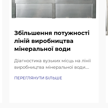
Збільшення потужності
ліній виробництва
мінеральної води
Діагностика вузьких місць на лінії
виробництва мінеральної води.
Вимірювання розривів у
ПЕРЕГЛЯНУТИ БІЛЬШЕ
продуктивності: швидкість
розливу, час переналагодження
та аналіз загального коефіцієнта
ефективності обладнання (OEE).
Щоб з’ясувати, де саме