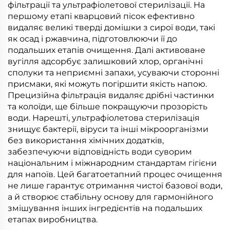
фільтрації та ультрафіолетової стерилізації. На
першому етапі кварцовий пісок ефективно
видаляє великі тверді домішки з сирої води, такі
як осад і ржавчина, підготовлюючи її до
подальших етапів очищення. Далі активоване
вугілля адсорбує залишковий хлор, органічні
сполуки та неприємні запахи, усуваючи сторонні
присмаки, які можуть погіршити якість напою.
Прецизійна фільтрація видаляє дрібні частинки
та колоїди, ще більше покращуючи прозорість
води. Нарешті, ультрафіолетова стерилізація
знищує бактерії, віруси та інші мікроорганізми
без використання хімічних додатків,
забезпечуючи відповідність води суворим
національним і міжнародним стандартам гігієни
для напоїв. Цей багатоетапний процес очищення
не лише гарантує отримання чистої базової води,
а й створює стабільну основу для гармонійного
змішування інших інгредієнтів на подальших
етапах виробництва.