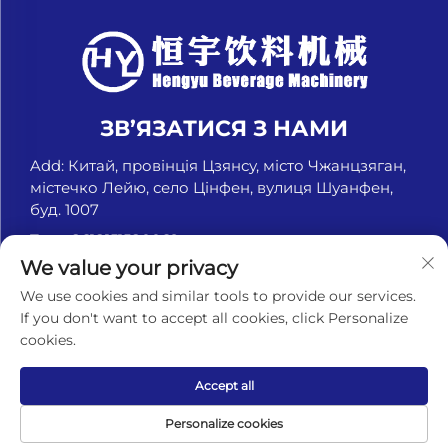
ЗВ’ЯЗАТИСЯ З НАМИ
Add: Китай, провінція Цзянсу, місто Чжанцзяган,
містечко Лейю, село Цінфен, вулиця Шуанфен,
буд. 1007
Тел.:
+8618151580069
We value your privacy
Ел. пошта:
[email protected]
We use cookies and similar tools to provide our services.
If you don't want to accept all cookies, click Personalize
cookies.
Авторське право © Чжанцзягань Хенгю Машина для
напоїв, компанія з обмеженою відповідальністю. Усі
права захищені. -
Політика конфіденційності
Accept all
Personalize cookies