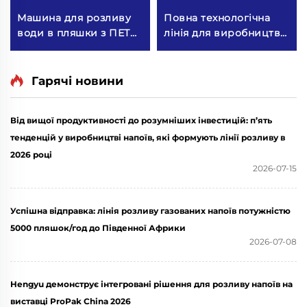
Машина для розливу
Повна технологічна
води в пляшки з ПЕТ
лінія для виробництва
CGF18-18-6
бочкової води QGF300
(3-в-1)
Гарячі новини
Від вищої продуктивності до розумніших інвестицій: п’ять
тенденцій у виробництві напоїв, які формують лінії розливу в
2026 році
2026-07-15
Успішна відправка: лінія розливу газованих напоїв потужністю
5000 пляшок/год до Південної Африки
2026-07-08
Hengyu демонструє інтегровані рішення для розливу напоїв на
виставці ProPak China 2026