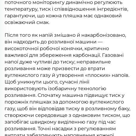
поточного моніторингу динамічно регулюють
температуру, тиск і співвідношення інгредієнтів,
гарантуючи, що кожна пляшка має однаковий
освіжаючий смак.
Після того як напій змішано й накарбонізовано,
він надходить до розливної машини —
високоточної робочої конячки, критично
важливої для збереження карбонації. Газовані
напої дуже чутливі до тиску; неправильне
розливання може призвести до втрати
вуглекислого газу й утворення «плоских» напоїв.
Щоб уникнути цього, сучасні лінії
використовують ізобаричну технологію
розливання. Спочатку машина підвищує тиск у
порожніх пляшках за допомогою вуглекислого
газу, щоб він відповідав тиску в розливному баку,
створюючи середовище з однаковим тиском, що
запобігає швидкому виділенню газу під час
розливання. Точні насадки з регулюванням
витрати забезпечують наповнення кожної