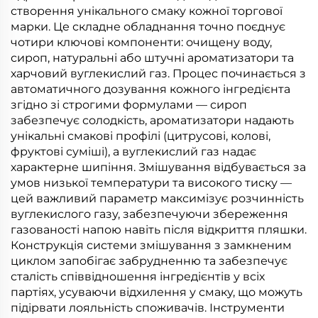
створення унікального смаку кожної торгової
марки. Це складне обладнання точно поєднує
чотири ключові компоненти: очищену воду,
сироп, натуральні або штучні ароматизатори та
харчовий вуглекислий газ. Процес починається з
автоматичного дозування кожного інгредієнта
згідно зі строгими формулами — сироп
забезпечує солодкість, ароматизатори надають
унікальні смакові профілі (цитрусові, колові,
фруктові суміші), а вуглекислий газ надає
характерне шипіння. Змішування відбувається за
умов низької температури та високого тиску —
цей важливий параметр максимізує розчинність
вуглекислого газу, забезпечуючи збереження
газованості напою навіть після відкриття пляшки.
Конструкція системи змішування з замкненим
циклом запобігає забрудненню та забезпечує
сталість співвідношення інгредієнтів у всіх
партіях, усуваючи відхилення у смаку, що можуть
підірвати лояльність споживачів. Інструменти