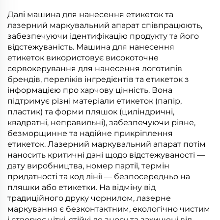
Далі машина для нанесення етикеток та
лазерний маркувальний апарат співпрацюють,
забезпечуючи ідентифікацію продукту та його
відстежуваність. Машина для нанесення
етикеток використовує високоточне
сервокерування для нанесення логотипів
брендів, переліків інгредієнтів та етикеток з
інформацією про харчову цінність. Вона
підтримує різні матеріали етикеток (папір,
пластик) та форми пляшок (циліндричні,
квадратні, неправильні), забезпечуючи рівне,
безморщинне та надійне прикріплення
етикеток. Лазерний маркувальний апарат потім
наносить критичні дані щодо відстежуваності —
дату виробництва, номер партії, термін
придатності та код лінії — безпосередньо на
пляшки або етикетки. На відміну від
традиційного друку чорнилом, лазерне
маркування є безконтактним, екологічно чистим
і створює чіткі, стійкі до зносу та захищені від