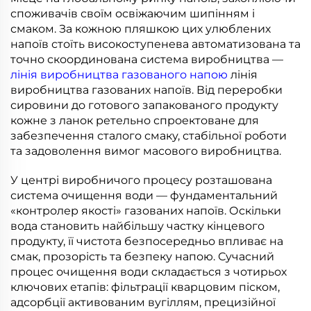
споживачів своїм освіжаючим шипінням і
смаком. За кожною пляшкою цих улюблених
напоїв стоїть високоступенева автоматизована та
точно скоординована система виробництва —
лінія виробництва газованого напою
лінія
виробництва газованих напоїв. Від переробки
сировини до готового запакованого продукту
кожне з ланок ретельно спроектоване для
забезпечення сталого смаку, стабільної роботи
та задоволення вимог масового виробництва.
У центрі виробничого процесу розташована
система очищення води — фундаментальний
«контролер якості» газованих напоїв. Оскільки
вода становить найбільшу частку кінцевого
продукту, її чистота безпосередньо впливає на
смак, прозорість та безпеку напою. Сучасний
процес очищення води складається з чотирьох
ключових етапів: фільтрації кварцовим піском,
адсорбції активованим вугіллям, прецизійної