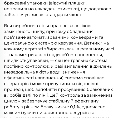
браковані упаковки (відсутні пляшки,
неправильно накладені етикетки), що додатково
забезпечує високі стандарти якості.
Вся виробнича лінія працює за логікою
замкненого циклу, причому обладнання
пов’язане автоматизованими конвеєрами та
центральною системою керування. Датчики на
кожному верстаті збирають дані в реальному часі
— параметри якості води, об’єм наповнення,
швидкість упаковки, — які центральна система
постійно контролює. У разі виявлення відхилень
(незадовільна якість води, зниження
ефективності наповнення) система сповіщає
операторів і може призупинити відповідні
процеси, щоб запобігти просуванню бракованих
виробів далі по лінії. Цей контроль за замкненим
циклом забезпечує стабільну й ефективну
роботу з рівнем браку нижче 0,1 %, одночасно
максимізуючи використання ресурсів та