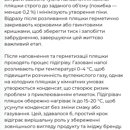
пляшки строго до заданого об’єму (похибка —
менше 0,2 %) і мінімізують утворення піни.
Відразу після розливання пляшки герметично
закривають корковими або гвинтовими
кришками, щоб зберегти тиск і запобігти
забрудненню, завершуючи цей життєво
важливий етап.
Після наповнення та герметизації пляшки
проходять процес підігріву. Газовані напої
розливають при температурі 0–4 °C, щоб
підвищити розчинність вуглекислого газу, однак
на холодних пляшках у кімнатних умовах
утворюється конденсат, що створює ризик
проблем з приклеюванням етикеток. Підігрівач
пляшок обережно нагріває їх до 15–20 °C, щоб
усунути конденсат без зміни смаку або
газування. Цей, здавалося б, простий крок
відіграє вирішальну роль у збереженні
зовнішнього вигляду продукту та іміджу бренду.