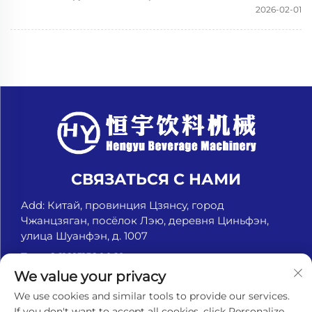
2026-02-01
СВЯЗАТЬСЯ С НАМИ
Add: Китай, провинция Цзянсу, город
Чжанцзяган, посёлок Лэю, деревня Циньфэн,
улица Шуанфэн, д. 1007
Тел.:
+8618151580069
We value your privacy
Электронная почта:
[email protected]
We use cookies and similar tools to provide our services.
If you don't want to accept all cookies, click Personalize