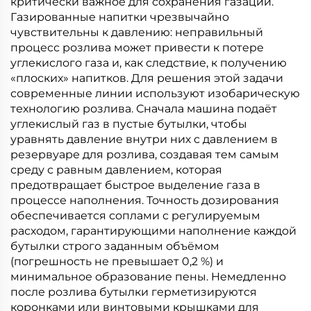
критически важное для сохранения газации.
Газированные напитки чрезвычайно
чувствительны к давлению: неправильный
процесс розлива может привести к потере
углекислого газа и, как следствие, к получению
«плоских» напитков. Для решения этой задачи
современные линии используют изобарическую
технологию розлива. Сначала машина подаёт
углекислый газ в пустые бутылки, чтобы
уравнять давление внутри них с давлением в
резервуаре для розлива, создавая тем самым
среду с равным давлением, которая
предотвращает быстрое выделение газа в
процессе наполнения. Точность дозирования
обеспечивается соплами с регулируемым
расходом, гарантирующими наполнение каждой
бутылки строго заданным объёмом
(погрешность не превышает 0,2 %) и
минимальное образование пены. Немедленно
после розлива бутылки герметизируются
коронками или винтовыми крышками для