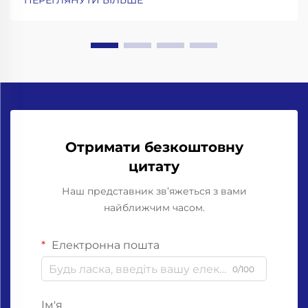
ПЕРЕГЛЯНУТИ БІЛЬШЕ
амортизацією ударів та прецизійні захоплювачі
для горловин. Робота зі скляними пляшками
означає...
Отримати безкоштовну
цитату
Наш представник зв’яжеться з вами
найближчим часом.
Електронна пошта
0/100
Ім'я