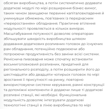
обсягам виробництва, а потім систематично додавати
додаткові модулі по мірі розширення бізнес-вимог,
таким чином захищаючи первинні капіталовкладення й
уникнувши обмежень, пов’язаних із передчасним
«переростанням» обладнання. Практичне втілення
модульності проявляється в кількох вимірах.
Масштабування потужності дозволяє операторам
збільшувати швидкість виробництва шляхом
додавання додаткових розливних головок до існуючих
рам обладнання, потенційно подвоюючи або
потроюючи продуктивність без заміни всієї системи.
Реміснича пивоварня може спочатку встановити
восьмиголовковий розливник, придатний для
регіонального розподілу, а потім розширити його до
шестнадцяти або двадцяти чотирьох головок по мірі
зростання її присутності на ринку, повторно
використовуючи системи керування, рамні конструкції
та допоміжні компоненти й додаючи лише ті додаткові
розливні станції, які необхідні. Функціональна
модульність дозволяє інтегрувати додаткові
технологічні станції в лінію виробництва по мірі