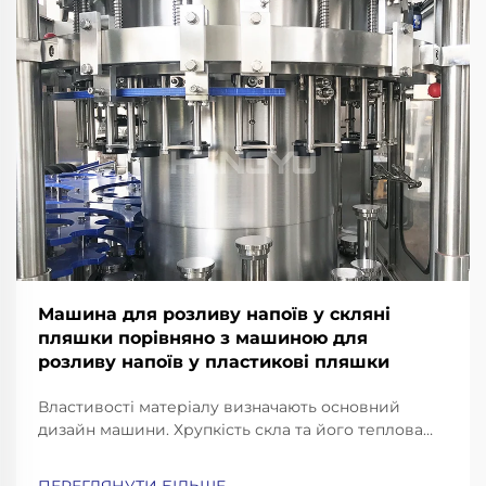
Машина для розливу напоїв у скляні
пляшки порівняно з машиною для
розливу напоїв у пластикові пляшки
Властивості матеріалу визначають основний
дизайн машини. Хрупкість скла та його теплова
інерційність: чому для розливних машин для
пляшок із скла потрібні посилені рами, конвеєри з