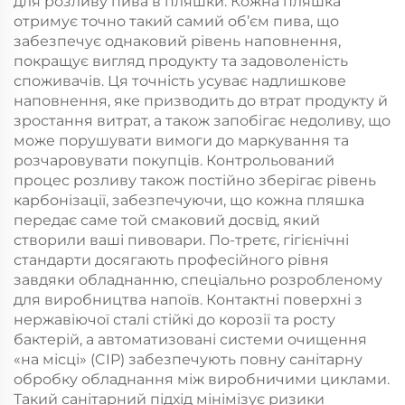
для розливу пива в пляшки. Кожна пляшка
отримує точно такий самий об’єм пива, що
забезпечує однаковий рівень наповнення,
покращує вигляд продукту та задоволеність
споживачів. Ця точність усуває надлишкове
наповнення, яке призводить до втрат продукту й
зростання витрат, а також запобігає недоливу, що
може порушувати вимоги до маркування та
розчаровувати покупців. Контрольований
процес розливу також постійно зберігає рівень
карбонізації, забезпечуючи, що кожна пляшка
передає саме той смаковий досвід, який
створили ваші пивовари. По-третє, гігієнічні
стандарти досягають професійного рівня
завдяки обладнанню, спеціально розробленому
для виробництва напоїв. Контактні поверхні з
нержавіючої сталі стійкі до корозії та росту
бактерій, а автоматизовані системи очищення
«на місці» (CIP) забезпечують повну санітарну
обробку обладнання між виробничими циклами.
Такий санітарний підхід мінімізує ризики