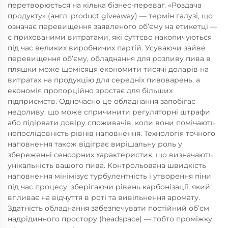
перетворюється на кілька бізнес-переваг. «Роздача
продукту» (англ. product giveaway) — термін галузі, що
означає перевищення заявленого об’єму на етикетці —
є прихованими витратами, які суттєво накопичуються
під час великих виробничих партій. Усуваючи зайве
перевищення об’єму, обладнання для розливу пива в
пляшки може щомісяця економити тисячі доларів на
витратах на продукцію для середніх пивоварень, а
економія пропорційно зростає для більших
підприємств. Одночасно це обладнання запобігає
недоливу, що може спричинити регуляторні штрафи
або підірвати довіру споживачів, коли вони помічають
непослідовність рівнів наповнення. Технологія точного
наповнення також відіграє вирішальну роль у
збереженні сенсорних характеристик, що визначають
унікальність вашого пива. Контрольована швидкість
наповнення мінімізує турбулентність і утворення піни
під час процесу, зберігаючи рівень карбонізації, який
впливає на відчуття в роті та вивільнення аромату.
Здатність обладнання забезпечувати постійний об’єм
надрідинного простору (headspace) — тобто проміжку