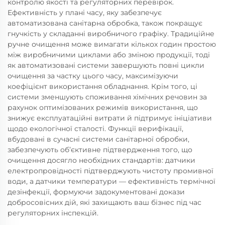
контролю якості та регуляторних перевірок.
Ефективність у плані часу, яку забезпечує
автоматизована санітарна обробка, також покращує
гнучкість у складанні виробничого графіку. Традиційне
ручне очищення може вимагати кількох годин простою
між виробничими циклами або зміною продукції, тоді
як автоматизовані системи завершують повні цикли
очищення за частку цього часу, максимізуючи
коефіцієнт використання обладнання. Крім того, ці
системи зменшують споживання хімічних речовин за
рахунок оптимізованих режимів використання, що
знижує експлуатаційні витрати й підтримує ініціативи
щодо екологічної сталості. Функції верифікації,
вбудовані в сучасні системи санітарної обробки,
забезпечують об’єктивне підтвердження того, що
очищення досягло необхідних стандартів: датчики
електропровідності підтверджують чистоту промивної
води, а датчики температури — ефективність термічної
дезінфекції, формуючи задокументовані докази
добросовісних дій, які захищають ваш бізнес під час
регуляторних інспекцій.