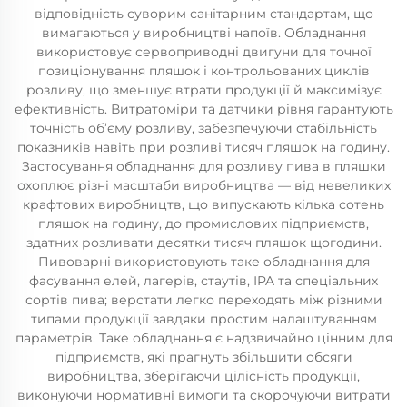
відповідність суворим санітарним стандартам, що
вимагаються у виробництві напоїв. Обладнання
використовує сервоприводні двигуни для точної
позиціонування пляшок і контрольованих циклів
розливу, що зменшує втрати продукції й максимізує
ефективність. Витратоміри та датчики рівня гарантують
точність об’єму розливу, забезпечуючи стабільність
показників навіть при розливі тисяч пляшок на годину.
Застосування обладнання для розливу пива в пляшки
охоплює різні масштаби виробництва — від невеликих
крафтових виробництв, що випускають кілька сотень
пляшок на годину, до промислових підприємств,
здатних розливати десятки тисяч пляшок щогодини.
Пивоварні використовують таке обладнання для
фасування елей, лагерів, стаутів, IPA та спеціальних
сортів пива; верстати легко переходять між різними
типами продукції завдяки простим налаштуванням
параметрів. Таке обладнання є надзвичайно цінним для
підприємств, які прагнуть збільшити обсяги
виробництва, зберігаючи цілісність продукції,
виконуючи нормативні вимоги та скорочуючи витрати