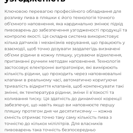
Ключовою перевагою професійного обладнання для
розливу пива в пляшки є його технологія точного
об’ємного наповнення, яка кардинально змінює підхід
пивоварень до забезпечення узгодженості продукції та
контролю якості. Ця складна система використовує
кілька датчиків і механізмів керування, що працюють у
взаємодії, щоб точно дозувати заздалегідь визначені
об’єми рідини в кожну пляшку, усуваючи відхилення,
притаманні ручним методам наповнення. Технологія
застосовує електронні витратоміри, які вимірюють
кількість рідини, що проходить через наповнювальні
клапани в реальному часі, автоматично коригуючи
тривалість відкриття клапанів, щоб компенсувати такі
змінні, як температура рідини, зміни її в’язкості та
коливання тиску. Ця здатність до динамічної корекції
забезпечує, що навіть якщо ви наповнюєте першу
пляшку протягом дня чи десятитисячну — кожна
ємність отримає точно таку саму кількість пива з
точністю до кількох мілілітрів. Для власників
пивоварень така точність безпосередньо