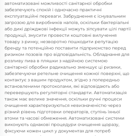
автоматизовані можливості санітарної обробки
забезпечують спокій і одночасно практичні
експлуатаційні переваги. Забруднення є існувальним
загрозою для виробників напоїв, оскільки бактеріальні
або дикі дріжджові інфекції можуть зіпсувати цілі партії
продукції, змусити провести коштовні вилучення
товару з ринку, незворотно пошкодити репутацію
бренду та потенційно поставити підприємство перед
ризиком позовів про відповідальність. Обладнання для
розливу пива в пляшки з надійною системою
санітарної обробки радикально зменшує ці ризики,
забезпечуючи ретельне очищення кожної поверхні, що
контактує з вашим продуктом, згідно з попередньо
встановленими протоколами, які відповідають або
перевершують регуляторні стандарти. Автоматизація
також має велике значення, оскільки ручні процеси
очищення характеризуються невизначеністю через
різний рівень підготовки операторів, ступінь їхньої
втоми та часові обмеження. Автоматизовані системи
виконують однакові процедури очищення щоразу,
фіксуючи кожен цикл у документах для потреб