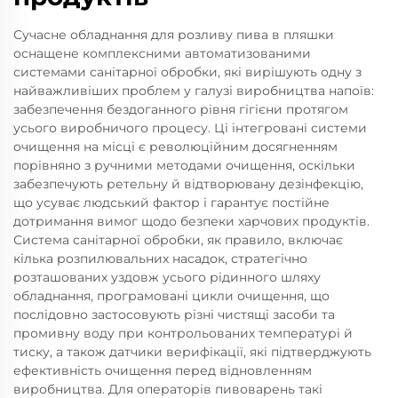
Сучасне обладнання для розливу пива в пляшки
оснащене комплексними автоматизованими
системами санітарної обробки, які вирішують одну з
найважливіших проблем у галузі виробництва напоїв:
забезпечення бездоганного рівня гігієни протягом
усього виробничого процесу. Ці інтегровані системи
очищення на місці є революційним досягненням
порівняно з ручними методами очищення, оскільки
забезпечують ретельну й відтворювану дезінфекцію,
що усуває людський фактор і гарантує постійне
дотримання вимог щодо безпеки харчових продуктів.
Система санітарної обробки, як правило, включає
кілька розпилювальних насадок, стратегічно
розташованих уздовж усього рідинного шляху
обладнання, програмовані цикли очищення, що
послідовно застосовують різні чистящі засоби та
промивну воду при контрольованих температурі й
тиску, а також датчики верифікації, які підтверджують
ефективність очищення перед відновленням
виробництва. Для операторів пивоварень такі