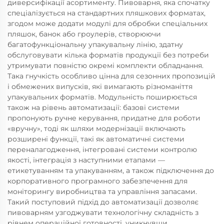
диверсифікації асортименту. Пивоварня, яка спочатку
спеціалізується на стандартних пляшкових форматах,
згодом може додати модулі для обробки спеціальних
пляшок, банок або гроулерів, створюючи
багатофункціональну упакувальну лінію, здатну
обслуговувати кілька форматів продукції без потреби
утримувати повністю окремі комплекти обладнання.
Така гнучкість особливо цінна для сезонних пропозицій
і обмежених випусків, які вимагають різноманіття
упакувальних форматів. Модульність поширюється
також на рівень автоматизації: базові системи
пропонують ручне керування, придатне для роботи
«вручну», тоді як шляхи модернізації включають
розширені функції, такі як автоматичні системи
переналагодження, інтегровані системи контролю
якості, інтеграція з наступними етапами —
етикетуванням та упакуванням, а також підключення до
корпоративного програмного забезпечення для
моніторингу виробництва та управління запасами.
Такий поступовий підхід до автоматизації дозволяє
пивоварням узгоджувати технологічну складність з
рівнем операційної готовності, уникнувши