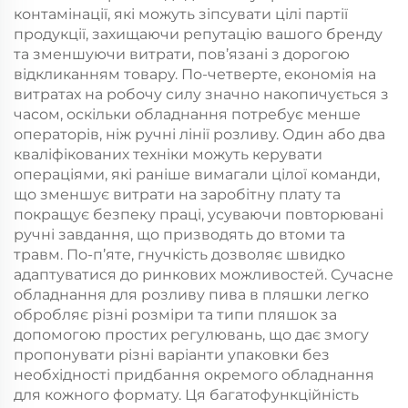
контамінації, які можуть зіпсувати цілі партії
продукції, захищаючи репутацію вашого бренду
та зменшуючи витрати, пов’язані з дорогою
відкликанням товару. По-четверте, економія на
витратах на робочу силу значно накопичується з
часом, оскільки обладнання потребує менше
операторів, ніж ручні лінії розливу. Один або два
кваліфікованих техніки можуть керувати
операціями, які раніше вимагали цілої команди,
що зменшує витрати на заробітну плату та
покращує безпеку праці, усуваючи повторювані
ручні завдання, що призводять до втоми та
травм. По-п’яте, гнучкість дозволяє швидко
адаптуватися до ринкових можливостей. Сучасне
обладнання для розливу пива в пляшки легко
обробляє різні розміри та типи пляшок за
допомогою простих регулювань, що дає змогу
пропонувати різні варіанти упаковки без
необхідності придбання окремого обладнання
для кожного формату. Ця багатофункційність