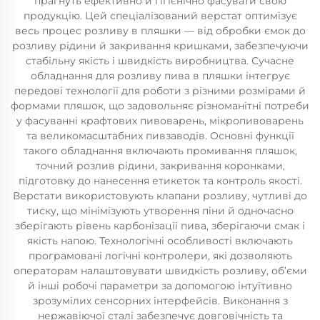
прагнуть ефективно й гігієнічно фасувати свою
продукцію. Цей спеціалізований верстат оптимізує
весь процес розливу в пляшки — від обробки ємок до
розливу рідини й закривання кришками, забезпечуючи
стабільну якість і швидкість виробництва. Сучасне
обладнання для розливу пива в пляшки інтегрує
передові технології для роботи з різними розмірами й
формами пляшок, що задовольняє різноманітні потреби
у фасуванні крафтових пивоварень, мікропивоварень
та великомасштабних пивзаводів. Основні функції
такого обладнання включають промивання пляшок,
точний розлив рідини, закривання коронками,
підготовку до нанесення етикеток та контроль якості.
Верстати використовують клапани розливу, чутливі до
тиску, що мінімізують утворення піни й одночасно
зберігають рівень карбонізації пива, зберігаючи смак і
якість напою. Технологічні особливості включають
програмовані логічні контролери, які дозволяють
операторам налаштовувати швидкість розливу, об’єми
й інші робочі параметри за допомогою інтуїтивно
зрозумілих сенсорних інтерфейсів. Виконання з
нержавіючої сталі забезпечує довговічність та