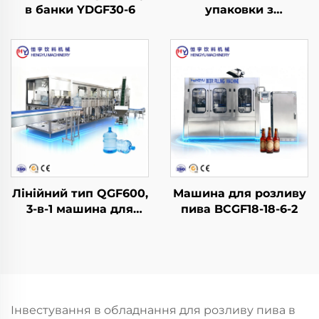
в банки YDGF30-6
упаковки з
термоусаджувальною
плівкою L-подібного
типу
Лінійний тип QGF600,
Машина для розливу
3-в-1 машина для
пива BCGF18-18-6-2
розливу води в бочки
Інвестування в обладнання для розливу пива в