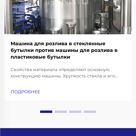
Машина для розлива в стеклянные
бутылки против машины для розлива в
пластиковые бутылки
Свойства материала определяют основную
конструкцию машины. Хрупкость стекла и его
тепловая масса: почему для розлива в стеклянные
бутылки требуются усиленные рамы, конвейеры с
ПОДРОБНЕЕ
амортизацией ударных нагрузок и высокоточные
захваты для горлышка бутылок. Работа со
стеклянными бутылками означает необходимость
учёта...