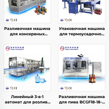
Разливочная машина
Упаковочная машина
для консервных
для термоусадочной
банок YDGF30-6
пленки L-образного
типа
Линейный 3-в-1
Разливочная машина
автомат для розлива
для пива BCGF18-18-6
воды в бочки QGF600
— 2