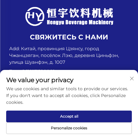
СВЯЖИТЕСЬ С НАМИ
Add: Китай, провинция Цзянсу, город
Чжанцзяган, посёлок Лэю, деревня Циньфэн,
улица Шуанфэн, д. 1007
Тел.:
+8618151580069
We value your privacy
Электронная почта:
[email protected]
We use cookies and similar tools to provide our services.
If you don't want to accept all cookies, click Personalize
cookies.
© Чжанцзяган Хэньюй Машины для напитков, ООО.
Все права защищены. -
Политика
конфиденциальности
Accept all
Personalize cookies