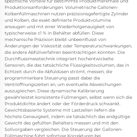
spezifische Vorteile für bestimmte Produktmerkmale und
Produktionsanforderungen. Volumetrische Gallonen-
Kolbenfüllmaschinen nutzen präzisionsgefertigte Zylinder
und Kolben, die exakt definierte Produktvolumina
ansaugen und mit einer Wiederholgenauigkeit von
typischerweise ±1 % in Behälter abfüllen. Diese
mechanische Präzision bleibt unbeeinflusst von
Änderungen der Viskosität oder Temperaturschwankungen,
die andere Abfüllverfahren beeinträchtigen könnten. Die
Durchflussmesstechnik integriert hochentwickelte
Sensoren, die das tatsächliche Flüssigkeitsvolumen, das in
Echtzeit durch die Abfüldüsen strömt, messen; die
programmierbare Steuerung passt dabei die
Ventilöffnungszeiten an, um eventuelle Abweichungen
auszugleichen. Diese dynamische Kalibrierung
gewährleistet konsistente Füllmengen, selbst wenn sich die
Produktdichte ändert oder der Förderdruck schwankt.
Gewichtsbasierte Systeme mit Lastzellen liefern die
höchste Genauigkeit, indem sie tatsächlich das endgültige
Gewicht des gefüllten Behälters messen und mit den
Sollvorgaben vergleichen. Die Steuerung der Gallonen-
Füllmaschine führt sofortige Korrekturen bei