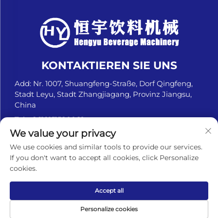
KONTAKTIEREN SIE UNS
Add: Nr. 1007, Shuangfeng-Straße, Dorf Qingfeng,
Stadt Leyu, Stadt Zhangjiagang, Provinz Jiangsu,
China
Tel.:
+8618151580069
We value your privacy
E-Mail:
[email protected]
We use cookies and similar tools to provide our services.
If you don't want to accept all cookies, click Personalize
cookies.
Urheberrechte © Zhangjiagang Hengyu Beverage
Machinery Co., Ltd. Alle Rechte vorbehalten. -
Datenschutzrichtlinie
Accept all
Personalize cookies