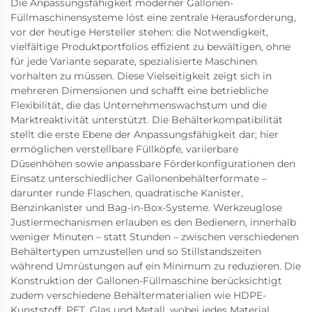
Die Anpassungsfähigkeit moderner Gallonen-
Füllmaschinensysteme löst eine zentrale Herausforderung,
vor der heutige Hersteller stehen: die Notwendigkeit,
vielfältige Produktportfolios effizient zu bewältigen, ohne
für jede Variante separate, spezialisierte Maschinen
vorhalten zu müssen. Diese Vielseitigkeit zeigt sich in
mehreren Dimensionen und schafft eine betriebliche
Flexibilität, die das Unternehmenswachstum und die
Marktreaktivität unterstützt. Die Behälterkompatibilität
stellt die erste Ebene der Anpassungsfähigkeit dar; hier
ermöglichen verstellbare Füllköpfe, variierbare
Düsenhöhen sowie anpassbare Förderkonfigurationen den
Einsatz unterschiedlicher Gallonenbehälterformate –
darunter runde Flaschen, quadratische Kanister,
Benzinkanister und Bag-in-Box-Systeme. Werkzeuglose
Justiermechanismen erlauben es den Bedienern, innerhalb
weniger Minuten – statt Stunden – zwischen verschiedenen
Behältertypen umzustellen und so Stillstandszeiten
während Umrüstungen auf ein Minimum zu reduzieren. Die
Konstruktion der Gallonen-Füllmaschine berücksichtigt
zudem verschiedene Behältermaterialien wie HDPE-
Kunststoff, PET, Glas und Metall, wobei jedes Material