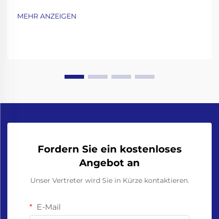
Abfüllgeschwindigkeit, Rüstzeit und OEE-Analyse. Um
zu verstehen, wo die Produktion hinter den
MEHR ANZEIGEN
Erwartungen zurückbleibt, sollten Sie drei
wesentliche Leistungskennzahlen betrachten.
Beginnen Sie damit, die...
Fordern Sie ein kostenloses
Angebot an
Unser Vertreter wird Sie in Kürze kontaktieren.
E-Mail