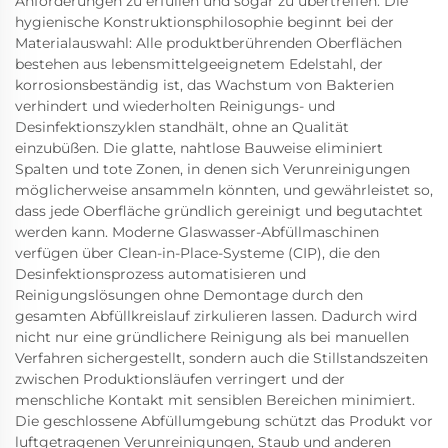
Anforderungen zu erfüllen und sogar zu übertreffen. Die
hygienische Konstruktionsphilosophie beginnt bei der
Materialauswahl: Alle produktberührenden Oberflächen
bestehen aus lebensmittelgeeignetem Edelstahl, der
korrosionsbeständig ist, das Wachstum von Bakterien
verhindert und wiederholten Reinigungs- und
Desinfektionszyklen standhält, ohne an Qualität
einzubüßen. Die glatte, nahtlose Bauweise eliminiert
Spalten und tote Zonen, in denen sich Verunreinigungen
möglicherweise ansammeln könnten, und gewährleistet so,
dass jede Oberfläche gründlich gereinigt und begutachtet
werden kann. Moderne Glaswasser-Abfüllmaschinen
verfügen über Clean-in-Place-Systeme (CIP), die den
Desinfektionsprozess automatisieren und
Reinigungslösungen ohne Demontage durch den
gesamten Abfüllkreislauf zirkulieren lassen. Dadurch wird
nicht nur eine gründlichere Reinigung als bei manuellen
Verfahren sichergestellt, sondern auch die Stillstandszeiten
zwischen Produktionsläufen verringert und der
menschliche Kontakt mit sensiblen Bereichen minimiert.
Die geschlossene Abfüllumgebung schützt das Produkt vor
luftgetragenen Verunreinigungen, Staub und anderen