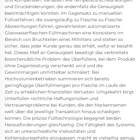
und kompensiert Variablen wie Temperaturschwankungen
und Druckänderungen, die andernfalls die Genauigkeit
beeinträchtigen könnten. Im Gegensatz zu manuellen
Füllverfahren, die zwangsläufig zu Flasche-zu-Flasche-
Abweichungen führen, gewährleisten automatisierte
Glaswasserflaschen-Füllmaschinen eine Konsistenz im
Bereich von Bruchteilen eines Milliliters und stellen so
sicher, dass jeder Kunde genau das erhält, wofür er bezahlt
hat. Dieses Maß an Genauigkeit beseitigt das verbreitete
branchenübliche Problem des Überfüllens, bei dem Produkt
ohne Gegenleistung verschenkt wird und die
Gewinnmargen unmittelbar schmälert. Bei
Hochvolumenbetrieben summieren sich bereits
geringfügige Überfüllmengen pro Flasche im Laufe der
Zeit zu erheblichen finanziellen Verlusten. Umgekehrt birgt
Unterfüllen rechtliche Haftungsrisiken und
Vertrauensprobleme bei Kunden, die den Markennamen
weit über die jeweilige Transaktion hinaus schädigen
können. Die präzise Fülltechnologie begegnet beiden
Herausforderungen gleichzeitig. Die Fähigkeit des Systems,
sich an unterschiedliche Viskositäten und
Kohlensäuregehalte anzupassen, macht es vielseitig genug,