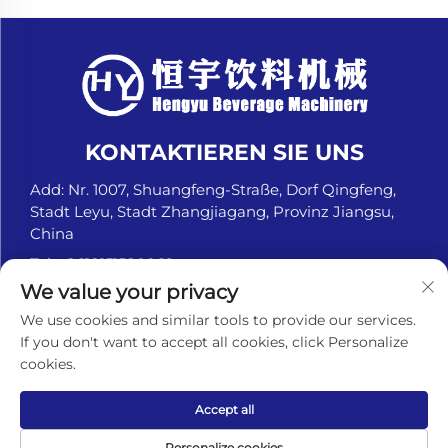
KONTAKTIEREN SIE UNS
Add: Nr. 1007, Shuangfeng-Straße, Dorf Qingfeng,
Stadt Leyu, Stadt Zhangjiagang, Provinz Jiangsu,
China
Tel.:
+8618151580069
We value your privacy
E-Mail:
[email protected]
We use cookies and similar tools to provide our services.
If you don't want to accept all cookies, click Personalize
cookies.
Urheberrechte © Zhangjiagang Hengyu Beverage
Machinery Co., Ltd. Alle Rechte vorbehalten. -
Datenschutzrichtlinie
Accept all
Personalize cookies