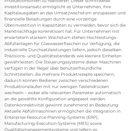
Produktionslinien zu realisieren. Dieser schrittweise
Investitionsansatz ermöglicht es Unternehmen, ihre
Kapitalausgaben an das Umsatzwachstum anzupassen und
finanzielle Belastungen durch eine vorzeitige
Überinvestition in Kapazitäten zu vermeiden, bevor sich die
Marktnachfrage konkretisiert hat. Für Unternehmen mit
erwartetem starkem Wachstum stehen Hochleistungs-
Abfüllanlagen für Glaswasserflaschen zur Verfügung, die
industrielle Durchsatzleistungen liefern, jedoch dieselben
Präzisions- und Qualitätsstandards wie kleinere Einheiten
gewährleisten. Die Steuerungssysteme dieser Maschinen
verfügen in der Regel über benutzerfreundliche
Schnittstellen, die mehrere Produktrezepte speichern;
dadurch können Bediener zwischen verschiedenen
Produktionsläufen mit nur wenigen Tastendrücken
wechseln – wobei alle relevanten Parameter automatisch
an die gewählte Konfiguration angepasst werden.
Datenkonnektivität gewinnt zunehmend an Bedeutung:
Aktuelle Abfüllmaschinen ermöglichen die Integration in
Enterprise-Resource-Planning-Systeme (ERP),
Manufacturing-Execution-Systeme (MES) sowie
Qualitätsmanagementsysteme und liefern so