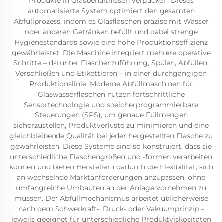
Produkte in Glasbehältnissen verpacken. Dieses
automatisierte System optimiert den gesamten
Abfüllprozess, indem es Glasflaschen präzise mit Wasser
oder anderen Getränken befüllt und dabei strenge
Hygienestandards sowie eine hohe Produktionseffizienz
gewährleistet. Die Maschine integriert mehrere operative
Schritte – darunter Flaschenzuführung, Spülen, Abfüllen,
Verschließen und Etikettieren – in einer durchgängigen
Produktionslinie. Moderne Abfüllmaschinen für
Glaswasserflaschen nutzen fortschrittliche
Sensortechnologie und speicherprogrammierbare
Steuerungen (SPS), um genaue Füllmengen
sicherzustellen, Produktverluste zu minimieren und eine
gleichbleibende Qualität bei jeder hergestellten Flasche zu
gewährleisten. Diese Systeme sind so konstruiert, dass sie
unterschiedliche Flaschengrößen und -formen verarbeiten
können und bieten Herstellern dadurch die Flexibilität, sich
an wechselnde Marktanforderungen anzupassen, ohne
umfangreiche Umbauten an der Anlage vornehmen zu
müssen. Der Abfüllmechanismus arbeitet üblicherweise
nach dem Schwerkraft-, Druck- oder Vakuumprinzip –
jeweils geeignet für unterschiedliche Produktviskositäten