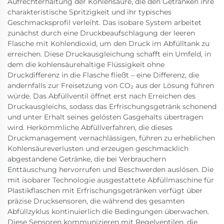
Aufrechterhaltung der Kohlensäure, die den Getränken ihre
charakteristische Spritzigkeit und ihr typisches
Geschmacksprofil verleiht. Das isobare System arbeitet
zunächst durch eine Druckbeaufschlagung der leeren
Flasche mit Kohlendioxid, um den Druck im Abfülltank zu
erreichen. Diese Druckausgleichung schafft ein Umfeld, in
dem die kohlensäurehaltige Flüssigkeit ohne
Druckdifferenz in die Flasche fließt – eine Differenz, die
andernfalls zur Freisetzung von CO₂ aus der Lösung führen
würde. Das Abfüllventil öffnet erst nach Erreichen des
Druckausgleichs, sodass das Erfrischungsgetränk schonend
und unter Erhalt seines gelösten Gasgehalts übertragen
wird. Herkömmliche Abfüllverfahren, die dieses
Druckmanagement vernachlässigen, führen zu erheblichen
Kohlensäureverlusten und erzeugen geschmacklich
abgestandene Getränke, die bei Verbrauchern
Enttäuschung hervorrufen und Beschwerden auslösen. Die
mit isobarer Technologie ausgestattete Abfüllmaschine für
Plastikflaschen mit Erfrischungsgetränken verfügt über
präzise Drucksensoren, die während des gesamten
Abfüllzyklus kontinuierlich die Bedingungen überwachen.
Diese Sensoren kommunizieren mit Regelventilen, die