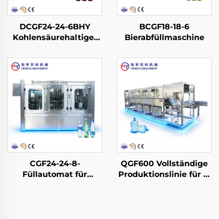
DCGF24-24-6BHY
BCGF18-18-6
Kohlensäurehaltige-
Bierabfüllmaschine
Softdrink-
Abfüllmaschine
CGF24-24-8-
QGF600 Vollständige
Füllautomat für
Produktionslinie für 3-
Wasser in PET-
in-1-Wasserfässer
Flaschen