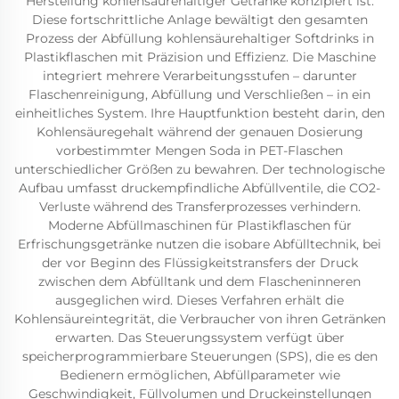
Herstellung kohlensäurehaltiger Getränke konzipiert ist.
Diese fortschrittliche Anlage bewältigt den gesamten
Prozess der Abfüllung kohlensäurehaltiger Softdrinks in
Plastikflaschen mit Präzision und Effizienz. Die Maschine
integriert mehrere Verarbeitungsstufen – darunter
Flaschenreinigung, Abfüllung und Verschließen – in ein
einheitliches System. Ihre Hauptfunktion besteht darin, den
Kohlensäuregehalt während der genauen Dosierung
vorbestimmter Mengen Soda in PET-Flaschen
unterschiedlicher Größen zu bewahren. Der technologische
Aufbau umfasst druckempfindliche Abfüllventile, die CO2-
Verluste während des Transferprozesses verhindern.
Moderne Abfüllmaschinen für Plastikflaschen für
Erfrischungsgetränke nutzen die isobare Abfülltechnik, bei
der vor Beginn des Flüssigkeitstransfers der Druck
zwischen dem Abfülltank und dem Flascheninneren
ausgeglichen wird. Dieses Verfahren erhält die
Kohlensäureintegrität, die Verbraucher von ihren Getränken
erwarten. Das Steuerungssystem verfügt über
speicherprogrammierbare Steuerungen (SPS), die es den
Bedienern ermöglichen, Abfüllparameter wie
Geschwindigkeit, Füllvolumen und Druckeinstellungen