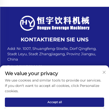
KONTAKTIEREN SIE UNS
Add: Nr. 1007, Shuangfeng-Straße, Dorf Qingfeng,
Stadt Leyu, Stadt Zhangjiagang, Provinz Jiangsu,
China
Tel.:
+8618151580069
We value your privacy
E-Mail:
[email protected]
We use cookies and similar tools to provide our services.
If you don't want to accept all cookies, click Personalize
cookies.
Urheberrechte © Zhangjiagang Hengyu Beverage
Machinery Co., Ltd. Alle Rechte vorbehalten. -
Datenschutzrichtlinie
Accept all