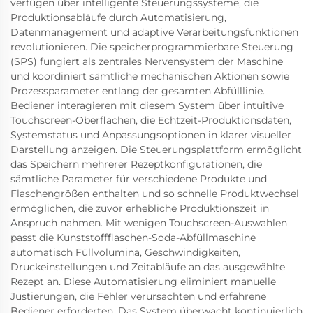
verfügen über intelligente Steuerungssysteme, die
Produktionsabläufe durch Automatisierung,
Datenmanagement und adaptive Verarbeitungsfunktionen
revolutionieren. Die speicherprogrammierbare Steuerung
(SPS) fungiert als zentrales Nervensystem der Maschine
und koordiniert sämtliche mechanischen Aktionen sowie
Prozessparameter entlang der gesamten Abfülllinie.
Bediener interagieren mit diesem System über intuitive
Touchscreen-Oberflächen, die Echtzeit-Produktionsdaten,
Systemstatus und Anpassungsoptionen in klarer visueller
Darstellung anzeigen. Die Steuerungsplattform ermöglicht
das Speichern mehrerer Rezeptkonfigurationen, die
sämtliche Parameter für verschiedene Produkte und
Flaschengrößen enthalten und so schnelle Produktwechsel
ermöglichen, die zuvor erhebliche Produktionszeit in
Anspruch nahmen. Mit wenigen Touchscreen-Auswahlen
passt die Kunststoffflaschen-Soda-Abfüllmaschine
automatisch Füllvolumina, Geschwindigkeiten,
Druckeinstellungen und Zeitabläufe an das ausgewählte
Rezept an. Diese Automatisierung eliminiert manuelle
Justierungen, die Fehler verursachten und erfahrene
Bediener erforderten. Das System überwacht kontinuierlich