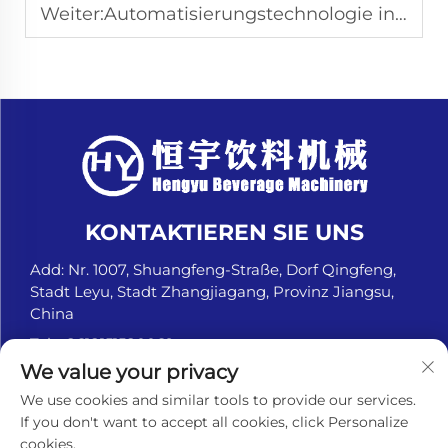
Weiter:
Automatisierungstechnologie in Dosenversiegelungsmaschinen
KONTAKTIEREN SIE UNS
Add: Nr. 1007, Shuangfeng-Straße, Dorf Qingfeng,
Stadt Leyu, Stadt Zhangjiagang, Provinz Jiangsu,
China
Tel.:
+8618151580069
We value your privacy
E-Mail:
[email protected]
We use cookies and similar tools to provide our services.
If you don't want to accept all cookies, click Personalize
cookies.
Urheberrechte © Zhangjiagang Hengyu Beverage