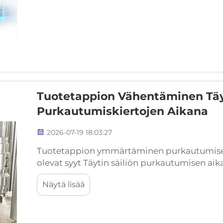
Tuotetappion Vähentäminen Täyt
Purkautumiskiertojen Aikana
2026-07-19 18:03:27
Tuotetappion ymmärtäminen purkautumisen 
olevat syyt Täytin säiliön purkautumisen ai
täyttölinjojen säiliössä aiheuttaa kaksi pääa
Näytä lisää
heikentävät arvokkaan tuotteen saantia. Tunt