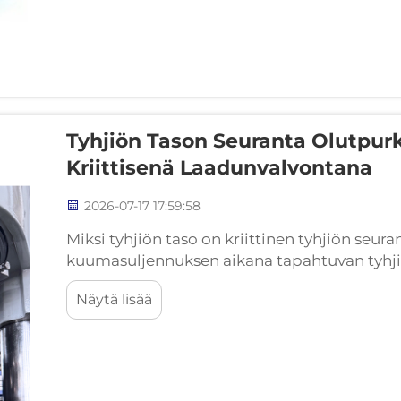
Tyhjiön Tason Seuranta Olutpur
Kriittisenä Laadunvalvontana
2026-07-17 17:59:58
Miksi tyhjiön taso on kriittinen tyhjiön seu
kuumasuljennuksen aikana tapahtuvan tyhji
sinistämislujuudessa Suljetun olutpurkin sisäll
Näytä lisää
on teknisesti suunniteltu tulos lämpöfysikaali