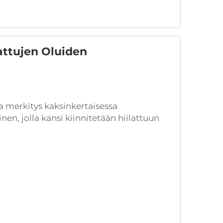
attujen Oluiden
a merkitys kaksinkertaisessa
n, jolla kansi kiinnitetään hiilattuun
i. Sen onnistumisen keskiössä on kannen
...