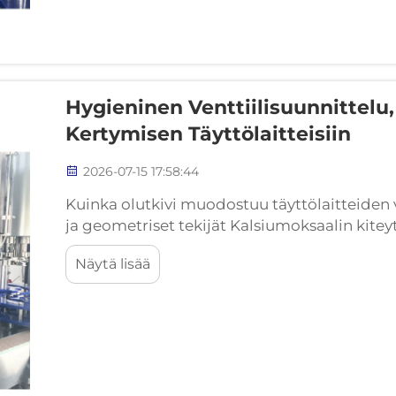
Hygieninen Venttiilisuunnittelu
Kertymisen Täyttölaitteisiin
2026-07-15 17:58:44
Kuinka olutkivi muodostuu täyttölaitteiden v
ja geometriset tekijät Kalsiumoksaalin kite
olutvalmistuksen olosuhteissa Olu...
Näytä lisää