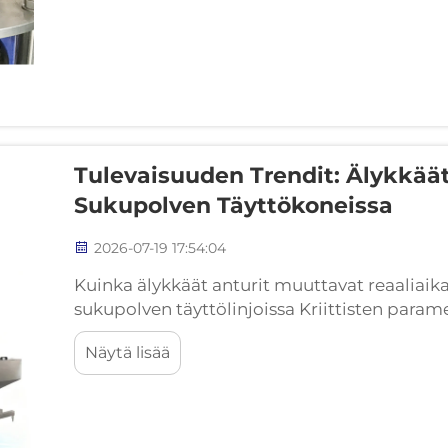
Tulevaisuuden Trendit: Älykkäät
Sukupolven Täyttökoneissa
2026-07-19 17:54:04
Kuinka älykkäät anturit muuttavat reaaliaik
sukupolven täyttölinjoissa Kriittisten parame
täyttötaso ja tiukkuus submillisekunnin tark
Näytä lisää
vaativat säätöpiirejä, jotka reagoivat ...