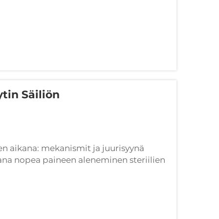
in Säiliön
aikana: mekanismit ja juurisyynä
kana nopea paineen aleneminen steriilien
siallista tappiomekanismia, jotka
emalla t...