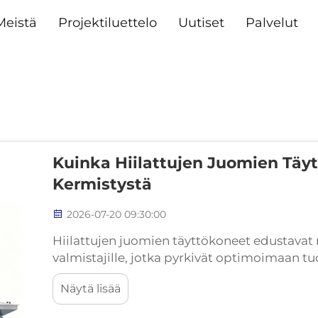
Meistä
Projektiluettelo
Uutiset
Palvelut
Kuinka Hiilattujen Juomien Tä
Kermistystä
2026-07-20 09:30:00
Hiilattujen juomien täyttökoneet edustavat 
valmistajille, jotka pyrkivät optimoimaan t
Yksi merkittävimminä haasteena hiilattuje
Näytä lisää
hallinta...