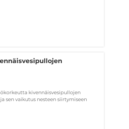
ennäisvesipullojen
tökorkeutta kivennäisvesipullojen
ja sen vaikutus nesteen siirtymiseen
s ei määry kahdella tavalla pelkästään