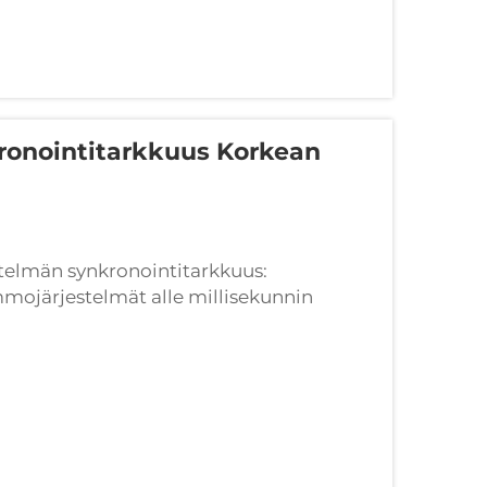
ronointitarkkuus Korkean
stelmän synkronointitarkkuus:
mmojärjestelmät alle millisekunnin
an nopeuden olutlinjoissa perustuvat
aviin...