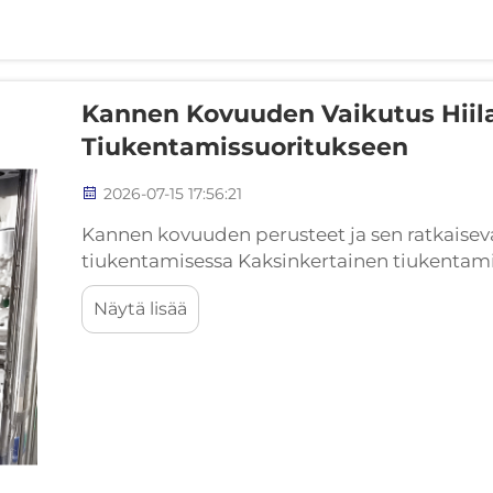
Kannen Kovuuden Vaikutus Hiil
Tiukentamissuoritukseen
2026-07-15 17:56:21
Kannen kovuuden perusteet ja sen ratkaisev
tiukentamisessa Kaksinkertainen tiukentamine
olutpurkkiin, on tarkka metallurginen tanss
Näytä lisää
kovuus – ominaisuus, joka määrittää, kuinka t