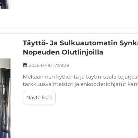
Täyttö- Ja Sulkuautomatin Synk
Nopeuden Olutlinjoilla
2026-07-16 17:59:39
Mekaaninen kytkentä ja täytin-sealaitejärje
tarkkuusvaihteistot ja enkooderiohjatut ka
synkronointiin. Mekaaniset kytkennät korke
Näytä lisää
tarkkuusvaihteistoihin – ei hihnoihin tai joust