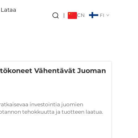
Lataa
CN
|
FI
yttökoneet Vähentävät Juoman
ratkaisevaa investointia juomien
uotannon tehokkuutta ja tuotteen laatua.
n juomien tuotannossa on kermistymisen