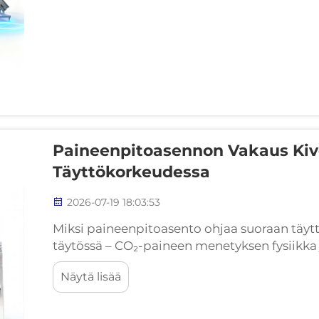
Paineenpitoasennon Vakaus Kiv
Täyttökorkeudessa
2026-07-19 18:03:53
Miksi paineenpitoasento ohjaa suoraan täyt
täytössä – CO₂-paineen menetyksen fysiikka 
Kivennäisvesipullojen täytössä täyttökorkeu
Näytä lisää
tilavuuden perusteella&mdas...