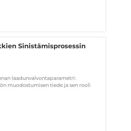
kkien Sinistämisprosessin
rannan laadunvalvontaparametri:
ön muodostumisen tiede ja sen rooli
ä vallitseva tyhjiö ei ole passiivinen – se
sesta ilmiöstä...