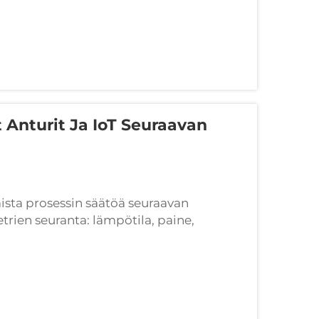
 Anturit Ja IoT Seuraavan
aista prosessin säätöä seuraavan
trien seuranta: lämpötila, paine,
kuudella Nykyaikaiset täyttölinjat