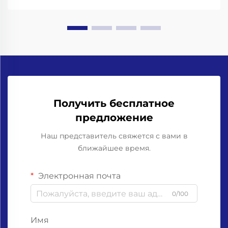
амортизацией ударных нагрузок и высокоточные
захваты для горлышка бутылок. Работа со
стеклянными бутылками означает необходимость
учёта...
Получить бесплатное
предложение
Наш представитель свяжется с вами в
ближайшее время.
Электронная почта
0/100
Имя