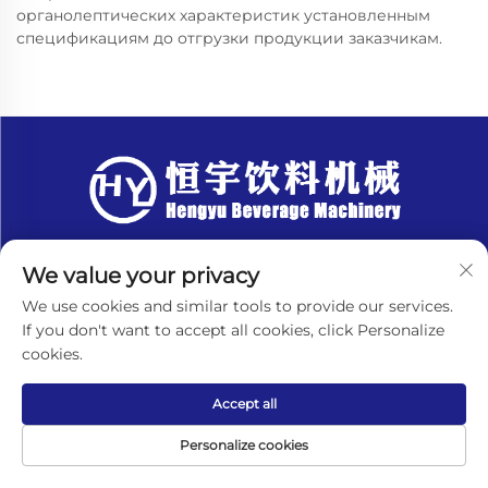
органолептических характеристик установленным
спецификациям до отгрузки продукции заказчикам.
СВЯЖИТЕСЬ С НАМИ
We value your privacy
Add: Китай, провинция Цзянсу, город
We use cookies and similar tools to provide our services.
Чжанцзяган, посёлок Лэю, деревня Циньфэн,
If you don't want to accept all cookies, click Personalize
улица Шуанфэн, д. 1007
cookies.
Тел.:
+8618151580069
Accept all
Электронная почта:
[email protected]
Personalize cookies