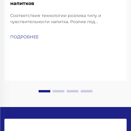
напитков
Соответствие технологии розлива типу и
чувствительности напитка. Розлив под
противодавлением — для газированных напитков
и пива. Газированные напитки, такие как
ПОДРОБНЕЕ
газированная вода, содовая и пиво, требуют
особо аккуратных методов розлива, чтобы
сохранить их газацию и избежать чрезмерного
пенообразования...