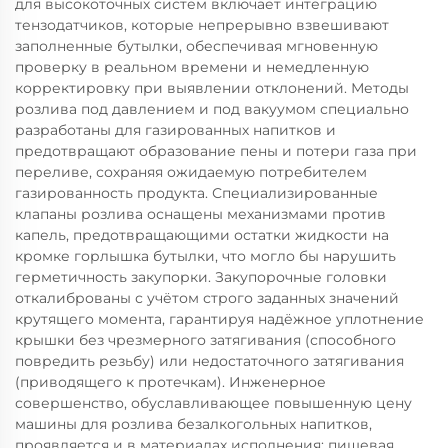
для высокоточных систем включает интеграцию
тензодатчиков, которые непрерывно взвешивают
заполненные бутылки, обеспечивая мгновенную
проверку в реальном времени и немедленную
корректировку при выявлении отклонений. Методы
розлива под давлением и под вакуумом специально
разработаны для газированных напитков и
предотвращают образование пены и потери газа при
переливе, сохраняя ожидаемую потребителем
газированность продукта. Специализированные
клапаны розлива оснащены механизмами против
капель, предотвращающими остатки жидкости на
кромке горлышка бутылки, что могло бы нарушить
герметичность закупорки. Закупорочные головки
откалиброваны с учётом строго заданных значений
крутящего момента, гарантируя надёжное уплотнение
крышки без чрезмерного затягивания (способного
повредить резьбу) или недостаточного затягивания
(приводящего к протечкам). Инженерное
совершенство, обуславливающее повышенную цену
машины для розлива безалкогольных напитков,
проявляется и в материалах исполнения: пищевая