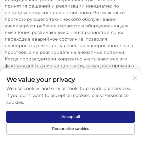
принятия решений и реализации инициатив по
непрерывному совершенствованию. Возможности
прогнозирующего технического обслуживания
анализируют рабочие параметры оборудования для
выявления развивающихся неисправностей до их
перехода в аварийное состояние, позволяя
планировать ремонт в заранее запланированные окна
простоев, а не реагировать на внезапные поломки.
Когда производители корректно учитывают все эти
факторы долгосрочной ценности, кажущаяся премия в
цене на машины для розлива безалкогольных напитков
качественных систем зачастую отражает более
We value your privacy
выгодное инвестиционное решение по сравнению с
We use cookies and similar tools to provide our services.
дешёвыми аналогами, требующими частого ремонта,
If you don't want to accept all cookies, click Personalize
чрезмерного энергопотребления и замены в
cookies.
сокращённые сроки. Расчёт совокупной стоимости
владения (TCO) за десятилетний период обычно
Accept all
показывает, что оборудование, изначально стоящее на
20–30 % дороже, обеспечивает на 40–60 % более
Personalize cookies
низкие затраты в течение всего жизненного цикла
благодаря превосходной долговечности,