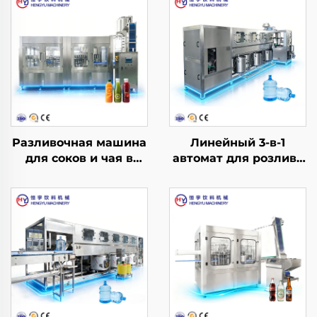
Разливочная машина
Линейный 3-в-1
для соков и чая в
автомат для розлива
ПЭТ-бутылки с
воды в бочки QGF300
горячим розливом
RCGF40-40-10