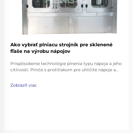
Ako vybrať plniacu strojník pre sklenené
fľaše na výrobu nápojov
Prispôsobenie technológie plnenia typu nápoja a jeho
citlivosti. Plniče s protitlakom pre uhličité nápoje a
pivo. Uhličité nápoje, ako sú limonády, perlivá voda a
pivo, vyžadujú opatrné techniky plnenia, aby sa
Zobraziť viac
zachoval ich „šumivý efekt“, a zároveň sa zabránilo
nadmernému rozptýleniu plynu...