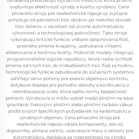
zariadenia predstavujú významnú investíciu, ktorá priamo
ovplyvňuje efektívnosť výroby a kvalitu výrobkov. Cena
plniaceho stroja pre nealkoholické nápoje sa zvyčajne
pohybuje od pätnástich tisíc dolárov po niekoľko stoviek
tisíc dolárov, v závislosti od úrovne automatizácie,
výkonnosti a technologickej pokročilosti. Tieto stroje
vykonávajú kritické funkcie, vrátane oplachovania fliaš,
presného plnenia kvapaliny, uzatvárania víčkami,
etiketovania a kontrolu kvality. Pokročilé modely integrujú
programovateľné logické regulátory, ktoré riadia rýchlosť
plnenia od troch tisíc do tridsaťšiestich tisíc fliaš za hodinu.
Technologické funkcie zabudované do súčasných systémov
zahŕňajú servo pohony pre presnú objemovú kontrolu,
dotykové displeje pre pohodlie obsluhy a konštrukciu z
nehrdzavejúcej ocele, ktorá spĺňa normy bezpečnosti
potravín. Výrobcovia si môžu vybrať medzi plničmi na báze
gravitácie, tlakovými plničmi alebo plničmi na báze vákua
podľa svojich špecifických požiadaviek na karbonizáciu a
výrobných objemov. Cena plniaceho stroja pre
nealkoholické nápoje odráža komponenty, ako sú
dopravníky, plniace ventily, uzatváracie hlavy a senzory pre
automatizáciu. Aplikácie sa rozprestierajú na výrobu