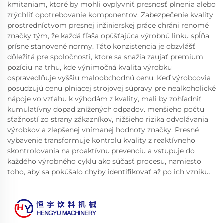
kmitaniam, ktoré by mohli ovplyvniť presnosť plnenia alebo
zrýchliť opotrebovanie komponentov. Zabezpečenie kvality
prostredníctvom presnej inžinierskej práce chráni renomé
značky tým, že každá fľaša opúšťajúca výrobnú linku spĺňa
prísne stanovené normy. Táto konzistencia je obzvlášť
dôležitá pre spoločnosti, ktoré sa snažia zaujať premium
pozíciu na trhu, kde výnimočná kvalita výrobku
ospravedlňuje vyššiu maloobchodnú cenu. Keď výrobcovia
posudzujú cenu plniacej strojovej súpravy pre nealkoholické
nápoje vo vzťahu k výhodám z kvality, mali by zohľadniť
kumulatívny dopad znížených odpadov, menšieho počtu
sťažností zo strany zákazníkov, nižšieho rizika odvolávania
výrobkov a zlepšenej vnímanej hodnoty značky. Presné
vybavenie transformuje kontrolu kvality z reaktívneho
skontrolovania na proaktívnu prevenciu a vstupuje do
každého výrobného cyklu ako súčasť procesu, namiesto
toho, aby sa pokúšalo chyby identifikovať až po ich vzniku.