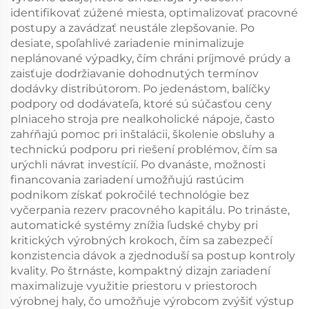
identifikovať zúžené miesta, optimalizovať pracovné
postupy a zavádzať neustále zlepšovanie. Po
desiate, spoľahlivé zariadenie minimalizuje
neplánované výpadky, čím chráni príjmové prúdy a
zaisťuje dodržiavanie dohodnutých termínov
dodávky distribútorom. Po jedenástom, balíčky
podpory od dodávateľa, ktoré sú súčasťou ceny
plniaceho stroja pre nealkoholické nápoje, často
zahŕňajú pomoc pri inštalácii, školenie obsluhy a
technickú podporu pri riešení problémov, čím sa
urýchli návrat investícií. Po dvanáste, možnosti
financovania zariadení umožňujú rastúcim
podnikom získať pokročilé technológie bez
vyčerpania rezerv pracovného kapitálu. Po trináste,
automatické systémy znížia ľudské chyby pri
kritických výrobných krokoch, čím sa zabezpečí
konzistencia dávok a zjednoduší sa postup kontroly
kvality. Po štrnáste, kompaktný dizajn zariadení
maximalizuje využitie priestoru v priestoroch
výrobnej haly, čo umožňuje výrobcom zvýšiť výstup