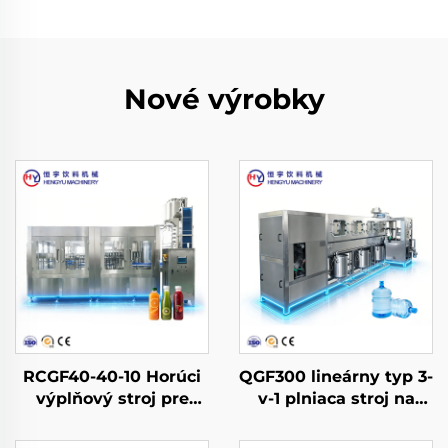
Nové výrobky
RCGF40-40-10 Horúci
QGF300 lineárny typ 3-
výplňový stroj pre
v-1 plniaca stroj na
džúsy a čaje vo fliaš
vodu do sudov
PET