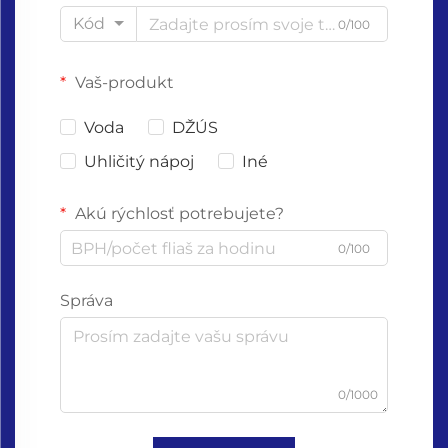
Kód
0/100
Vaš-produkt
Voda
DŽÚS
Uhličitý nápoj
Iné
Akú rýchlosť potrebujete?
0/100
Správa
0/1000