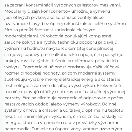
sa zabráni kontaminácii výrobných priestorov mazivami.
Modulárny dizajn komponentov umožňuje výmenu
jednotlivých prvkov, ako sú plniace ventily alebo
uzatváracie hlavy, bez úplnej rekonštrukcie celého systému,
čím sa predĺži životnosť zariadenia cieľovými
modernizáciami. Výrobcovia ponúkajúci komplexné
záručné pokrytie a rýchlu technickú podporu pridávajú
významnú hodnotu navyše k okamžitej cene plniacej
strojovej súpravy pre nealkoholické nápoje, čím poskytujú
pokoj v mysli a rýchle riešenie problémov v prípade ich
výskytu. Energetická účinnosť predstavuje ďalší kľúčový
rozmer dlhodobej hodnoty, pričom moderné systémy
spotrebujú výrazne menej elektrickej energie ako staršie
technológie a zároveň dosahujú vyšší výkon. Frekvenčné
meniče upravujú otáčky motorov podľa aktuálnej výrobnej
potreby, čím sa eliminuje energetické odpadovanie počas
nastavovacích období alebo výmeny výrobkov. Účinné
systémy ohrevu a chladenia udržiavajú optimálnu teplotu
tekutín s minimálnym výkonom, čím sa znížia náklady na
energiu, ktoré sa v priebehu rokov prevádzky významne
nahromadia. Funkcie na úsporu vody, vrátane uzavretých