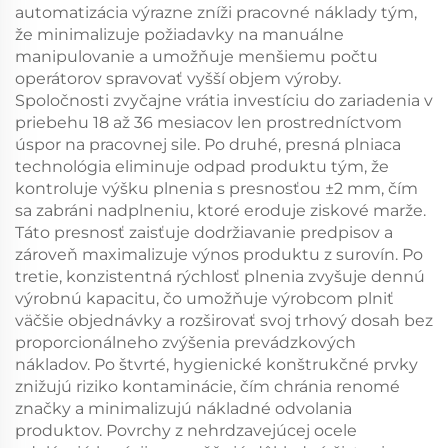
automatizácia výrazne zníži pracovné náklady tým,
že minimalizuje požiadavky na manuálne
manipulovanie a umožňuje menšiemu počtu
operátorov spravovať vyšší objem výroby.
Spoločnosti zvyčajne vrátia investíciu do zariadenia v
priebehu 18 až 36 mesiacov len prostredníctvom
úspor na pracovnej sile. Po druhé, presná plniaca
technológia eliminuje odpad produktu tým, že
kontroluje výšku plnenia s presnosťou ±2 mm, čím
sa zabráni nadplneniu, ktoré eroduje ziskové marže.
Táto presnosť zaisťuje dodržiavanie predpisov a
zároveň maximalizuje výnos produktu z surovín. Po
tretie, konzistentná rýchlosť plnenia zvyšuje dennú
výrobnú kapacitu, čo umožňuje výrobcom plniť
väčšie objednávky a rozširovať svoj trhový dosah bez
proporcionálneho zvýšenia prevádzkových
nákladov. Po štvrté, hygienické konštrukčné prvky
znižujú riziko kontaminácie, čím chránia renomé
značky a minimalizujú nákladné odvolania
produktov. Povrchy z nehrdzavejúcej ocele