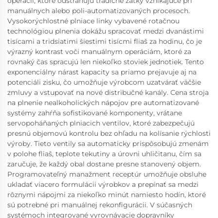
operácií, ktoré odstraňujú tradičné zátky vznikajúce pri
manuálnych alebo poli-automatizovaných procesoch.
Vysokorýchlostné plniace linky vybavené rotačnou
technológiou plnenia dokážu spracovať medzi dvanástimi
tisícami a tridsiatimi šiestimi tisícmi fliaš za hodinu, čo je
výrazný kontrast voči manuálnym operáciám, ktoré za
rovnaký čas spracujú len niekoľko stoviek jednotiek. Tento
exponenciálny nárast kapacity sa priamo prejavuje aj na
potenciáli zisku, čo umožňuje výrobcom uzatvárať väčšie
zmluvy a vstupovať na nové distribučné kanály. Cena stroja
na plnenie nealkoholických nápojov pre automatizované
systémy zahŕňa sofistikované komponenty, vrátane
servopoháňaných plniacich ventilov, ktoré zabezpečujú
presnú objemovú kontrolu bez ohľadu na kolísanie rýchlosti
výroby. Tieto ventily sa automaticky prispôsobujú zmenám
v polohe fliaš, teplote tekutiny a úrovni uhličitanu, čím sa
zaručuje, že každý obal dostane presne stanovený objem.
Programovateľný manažment receptúr umožňuje obsluhe
ukladať viacero formulácii výrobkov a prepínať sa medzi
rôznymi nápojmi za niekoľko minút namiesto hodín, ktoré
sú potrebné pri manuálnej rekonfigurácii. V súčasných
systémoch integrované vyrovnávacie dopravníky