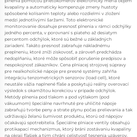
plnenia pomocou prietokomerov elektronicky meria objem
kvapaliny a automaticky kompenzuje zmeny hustoty
spôsobené kolísaním teploty alebo rozdielmi v zložení
medzi jednotlivými šaržami. Toto elektronické
monitorovanie dosahuje presnosť plnenia v rámci odchýlky
jedného percenta, v porovnaní s piateho až desiatym
percentom odchýlok, ktoré sú bežné u základných
zariadení. Takáto presnosť zabraňuje nákladnému
preplneniu, ktoré zníži ziskovosť, a zároveň predchádza
nedoplňaniu, ktoré môže spôsobiť porušenie predpisov a
nespokojnosť zákazníkov. Cena plniacej strojovej súpravy
pre nealkoholické nápoje pre presné systémy zahŕňa
integráciu tenzometrických senzorov (load cell), ktoré
neustále vážia naplnené fľaše a poskytujú reálny overovací
výsledok s okamžitou korekciou v prípade odchýlok.
Metódy plnenia pod tlakom a pod výtlakom (pod
vákuumom) špeciálne navrhnuté pre uhličité nápoje
zabraňujú tvorbe peny a strate plynu počas prelievania a tak
udržiavajú želanú šumivost produktu, ktorú od nápojov
očakávajú spotrebitelia. Špeciálne plniace ventily obsahujú
protikapací mechanizmus, ktorý bráni zostávaniu kvapaliny
na okraji fľašiek a tým chráni celistvosť tesnenia uzáverov.