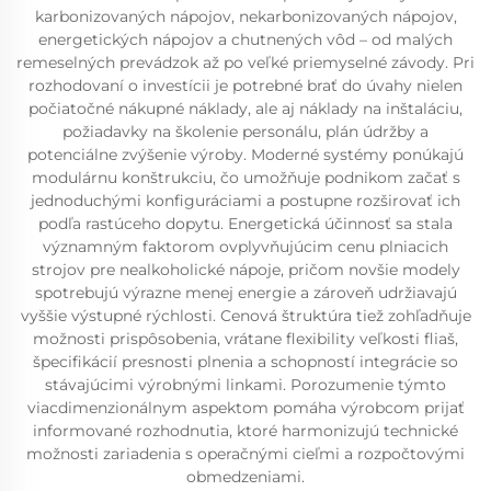
karbonizovaných nápojov, nekarbonizovaných nápojov,
energetických nápojov a chutnených vôd – od malých
remeselných prevádzok až po veľké priemyselné závody. Pri
rozhodovaní o investícii je potrebné brať do úvahy nielen
počiatočné nákupné náklady, ale aj náklady na inštaláciu,
požiadavky na školenie personálu, plán údržby a
potenciálne zvýšenie výroby. Moderné systémy ponúkajú
modulárnu konštrukciu, čo umožňuje podnikom začať s
jednoduchými konfiguráciami a postupne rozširovať ich
podľa rastúceho dopytu. Energetická účinnosť sa stala
významným faktorom ovplyvňujúcim cenu plniacich
strojov pre nealkoholické nápoje, pričom novšie modely
spotrebujú výrazne menej energie a zároveň udržiavajú
vyššie výstupné rýchlosti. Cenová štruktúra tiež zohľadňuje
možnosti prispôsobenia, vrátane flexibility veľkosti fliaš,
špecifikácií presnosti plnenia a schopností integrácie so
stávajúcimi výrobnými linkami. Porozumenie týmto
viacdimenzionálnym aspektom pomáha výrobcom prijať
informované rozhodnutia, ktoré harmonizujú technické
možnosti zariadenia s operačnými cieľmi a rozpočtovými
obmedzeniami.