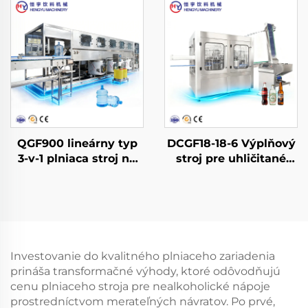
QGF900 lineárny typ
DCGF18-18-6 Výplňový
3-v-1 plniaca stroj na
stroj pre uhličitané
vodu do sudov
nealkoholické nápoje
Investovanie do kvalitného plniaceho zariadenia
prináša transformačné výhody, ktoré odôvodňujú
cenu plniaceho stroja pre nealkoholické nápoje
prostredníctvom merateľných návratov. Po prvé,