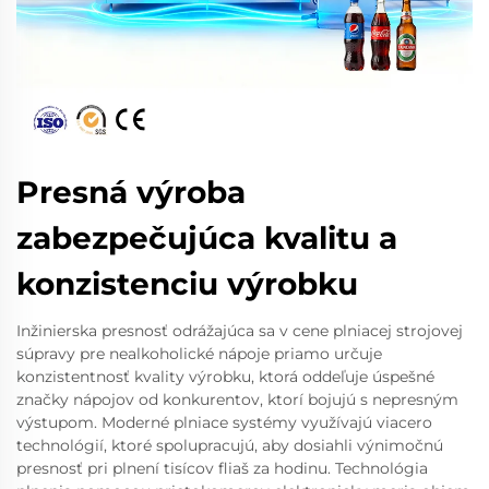
Presná výroba
zabezpečujúca kvalitu a
konzistenciu výrobku
Inžinierska presnosť odrážajúca sa v cene plniacej strojovej
súpravy pre nealkoholické nápoje priamo určuje
konzistentnosť kvality výrobku, ktorá oddeľuje úspešné
značky nápojov od konkurentov, ktorí bojujú s nepresným
výstupom. Moderné plniace systémy využívajú viacero
technológií, ktoré spolupracujú, aby dosiahli výnimočnú
presnosť pri plnení tisícov fliaš za hodinu. Technológia