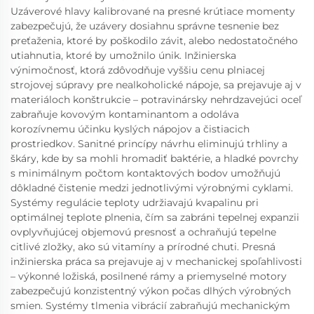
Uzáverové hlavy kalibrované na presné krútiace momenty
zabezpečujú, že uzávery dosiahnu správne tesnenie bez
preťaženia, ktoré by poškodilo závit, alebo nedostatočného
utiahnutia, ktoré by umožnilo únik. Inžinierska
výnimočnosť, ktorá zdôvodňuje vyššiu cenu plniacej
strojovej súpravy pre nealkoholické nápoje, sa prejavuje aj v
materiáloch konštrukcie – potravinársky nehrdzavejúci oceľ
zabraňuje kovovým kontaminantom a odoláva
korozívnemu účinku kyslých nápojov a čistiacich
prostriedkov. Sanitné princípy návrhu eliminujú trhliny a
škáry, kde by sa mohli hromadiť baktérie, a hladké povrchy
s minimálnym počtom kontaktových bodov umožňujú
dôkladné čistenie medzi jednotlivými výrobnými cyklami.
Systémy regulácie teploty udržiavajú kvapalinu pri
optimálnej teplote plnenia, čím sa zabráni tepelnej expanzii
ovplyvňujúcej objemovú presnosť a ochraňujú tepelne
citlivé zložky, ako sú vitamíny a prírodné chuti. Presná
inžinierska práca sa prejavuje aj v mechanickej spoľahlivosti
– výkonné ložiská, posilnené rámy a priemyselné motory
zabezpečujú konzistentný výkon počas dlhých výrobných
smien. Systémy tlmenia vibrácií zabraňujú mechanickým