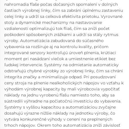
nahromadia fľaše počas dočasných spomalení v dolných
častiach výrobnej linky, čím sa zabráni úplnému zastaveniu
celej linky a udrží sa celková efektivita prietoku. Vyrovnané
stoly a dynamické mechanizmy na nastavovanie
vzdialeností optimalizujú tok fliaš, čím sa zníži počet
poškodení spôsobených zrážkami a udrží sa stály rytmus
výroby. Automatizácia zabudovaná do súčasného
vybavenia sa rozširuje aj na kontrolu kvality, pričom
integrované senzory kontroľujú úroveň plnenia, krútiaci
moment pri nasádzaní viečok a umiestnenie etikiet bez
ľudskej intervencie. Systémy na odmietanie automaticky
odstraňujú chybné výrobky zo výrobnej linky, čím sa chráni
integrita značky a minimalizuje odpad. Pri posudzovaní
ceny stroja na plnenie nealkoholických nápojov vo vzťahu k
výhodám výrobnej kapacity by mali výrobcovia vypočítať
náklady na jednu vyrobenú fľašu namiesto toho, aby sa
sústredili výhradne na počiatočnú investíciu do vybavenia.
Systémy s vyššou kapacitou a automatizáciou zvyčajne
dosahujú výrazne nižšie náklady na jednotku výroby, čo
vytvára konkurenčné výhody v cenení na preplnených
trhoch nápojov. Okrem toho automatizácia zníži závislosť