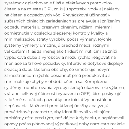
systémov oplachovanie fliaš a efektívnych protokolov
čistenia na mieste (CIP), znižujú spotrebu vody aj náklady
na čistenie odpadových vôd. Prevádzková účinnosť v
súčasných plniacich zariadeniach sa prejavuje aj znížením
odpadu materiálu presným plnením, nižšími mierami
odmietnutia v dôsledku zlepšenej kontroly kvality a
minimalizáciou straty výrobku počas výmeny. Rýchle
systémy výmeny umožňujú prechod medzi rôznymi
veľkosťami fliaš za menej ako tridsať minút, čím sa zníži
výpadková doba a výrobcovia môžu rýchlo reagovať na
meniace sa trhové požiadavky. Intuitívne dotykové displeje
skracujú dobu školenia obsluhy, čo umožňuje novým
zamestnancom rýchlo dosiahnuť plnú produktivitu a
minimalizuje chyby v období učenia sa. Komplexné
systémy monitorovania výroby sledujú ukazovatele výkonu,
vrátane celkovej účinnosti vybavenia (OEE), čím poskytujú
založené na dátach poznatky pre iniciatívy neustáleho
zlepšovania. Možnosti prediktívnej údržby analyzujú
prevádzkové parametre, aby identifikovali vznikajúce
problémy ešte pred tým, než dôjde k zlyhaniu, a naplánovali
opravy počas plánovanej výpadkovej doby namiesto reakcie