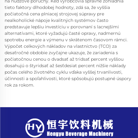
na núdzové poruchy. Keď výrobcovia správne zohľadnia
tieto faktory dlhodobej hodnoty, zdá sa, že vyššia
počiatočná cena plniacej strojovej súpravy pre
nealkoholické nápoje kvalitných systémov často
predstavuje lepšiu investíciu v porovnaní s lacnejšími
alternatívami, ktoré vyžadujú časté opravy, nadmernú
spotrebu energie a výmenu v skrátenom časovom rámci.
Výpočet celkových nákladov na vlastníctvo (TCO) za
desaťročné obdobie zvyčajne ukazuje, že zariadenia s
počiatočnou cenou o dvadsať až tridsať percent vyššou
dosahujú o štyridsať až šesťdesiat percent nižšie náklady
počas celého životného cyklu vďaka vyššej trvanlivosti,
účinnosti a spoľahlivosti, ktoré spôsobujú postupné úspory
rok za rokom.