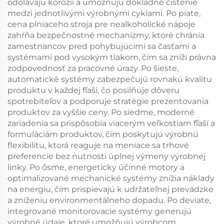
odolávajú korózii a umožňujú dôkladné čistenie
medzi jednotlivými výrobnými cyklami. Po piate,
cena plniaceho stroja pre nealkoholické nápoje
zahŕňa bezpečnostné mechanizmy, ktoré chránia
zamestnancov pred pohybujúcimi sa časťami a
systémami pod vysokým tlakom, čím sa zníži právna
zodpovednosť za pracovné úrazy. Po šieste,
automatické systémy zabezpečujú rovnakú kvalitu
produktu v každej fľaši, čo posilňuje dôveru
spotrebiteľov a podporuje stratégie prezentovania
produktov za vyššie ceny. Po siedme, moderné
zariadenia sa prispôsobia viacerým veľkostiam fľaší a
formuláciám produktov, čím poskytujú výrobnú
flexibilitu, ktorá reaguje na meniace sa trhové
preferencie bez nutnosti úplnej výmeny výrobnej
linky. Po ôsme, energeticky účinné motory a
optimalizované mechanické systémy znížia náklady
na energiu, čím prispievajú k udržateľnej prevádzke
a zníženiu environmentálneho dopadu. Po deviate,
integrované monitorovacie systémy generujú
výrobné údaje, ktoré umožňujú výrobcom