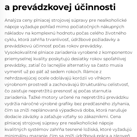
a prevádzkovej účinnosti
Analýza ceny plniacej strojovej súpravy pre nealkoholické
nápoje vyžaduje pohľad mimo počiatočných nákupných
nákladov na komplexnú hodnotu počas celého životného
cyklu, ktorá zahŕňa trvanlivosť, údržbové požiadavky a
prevádzkovú účinnosť počas rokov prevádzky.
Vysokokvalitné plniace zariadenia vyrobené z komponentov
priemyselnej kvality poskytujú desiatky rokov spoľahlivej
prevádzky, zatiaľ čo lacnejšie alternatívy sa často musia
vymeniť už po päť až sedem rokoch. Rámce z
nehrdzavejúcej ocele odolávajú korózii vo vlhkom
výrobnom prostredí a zachovávajú štrukturálnu celistvosť,
čo zaisťuje nepretržitú presnosť aj počas starnutia
zariadenia. Ťažké motory určené na nepretržitú prevádzku
vydržia náročné výrobné grafiky bez predčasného zlyhania,
čím sa zníži neplánovaná výpadková doba, ktorá narušuje
dodacie záväzky a zaťažuje vzťahy so zákazníkmi. Cena
plniacej strojovej súpravy pre nealkoholické nápoje
kvalitných systémov zahŕňa tesnené ložiská, ktoré vyžadujú
minimálnu mazanie, čím sa zníži údržbová práca a zároveň