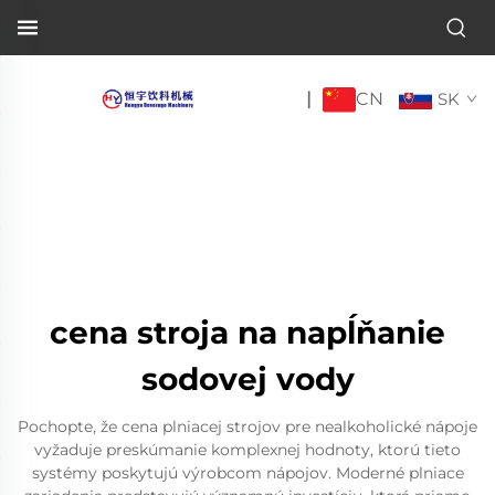
CN
|
SK
cena stroja na napĺňanie
sodovej vody
Pochopte, že cena plniacej strojov pre nealkoholické nápoje
vyžaduje preskúmanie komplexnej hodnoty, ktorú tieto
systémy poskytujú výrobcom nápojov. Moderné plniace