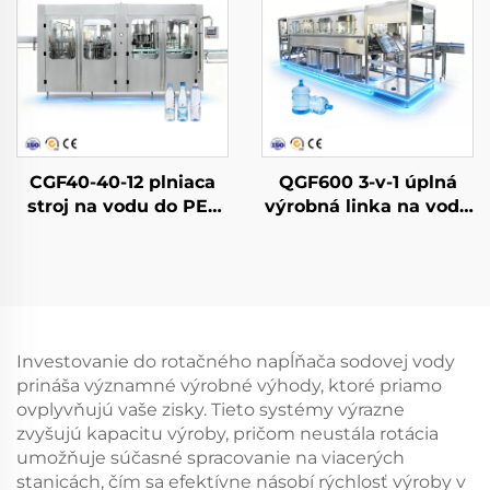
CGF40-40-12 plniaca
QGF600 3-v-1 úplná
stroj na vodu do PET
výrobná linka na vodu
fliaš
do sudov
Investovanie do rotačného napĺňača sodovej vody
prináša významné výrobné výhody, ktoré priamo
ovplyvňujú vaše zisky. Tieto systémy výrazne
zvyšujú kapacitu výroby, pričom neustála rotácia
umožňuje súčasné spracovanie na viacerých
stanicách, čím sa efektívne násobí rýchlosť výroby v