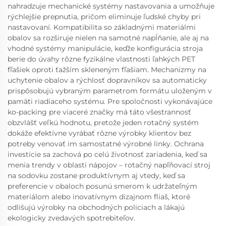
nahradzuje mechanické systémy nastavovania a umožňuje
rýchlejšie prepnutia, pričom eliminuje ľudské chyby pri
nastavovaní. Kompatibilita so základnými materiálmi
obalov sa rozširuje nielen na samotné napĺňanie, ale aj na
vhodné systémy manipulácie, keďže konfigurácia stroja
berie do úvahy rôzne fyzikálne vlastnosti ľahkých PET
fľašiek oproti ťažším skleneným fľašiam. Mechanizmy na
uchytenie obalov a rýchlosť dopravníkov sa automaticky
prispôsobujú vybraným parametrom formátu uloženým v
pamäti riadiaceho systému. Pre spoločnosti vykonávajúce
ko-packing pre viaceré značky má táto všestrannosť
obzvlášť veľkú hodnotu, pretože jeden rotačný systém
dokáže efektívne vyrábať rôzne výrobky klientov bez
potreby venovať im samostatné výrobné linky. Ochrana
investície sa zachová po celú životnosť zariadenia, keď sa
menia trendy v oblasti nápojov – rotačný napľňovací stroj
na sodovku zostane produktívnym aj vtedy, keď sa
preferencie v obaloch posunú smerom k udržateľným
materiálom alebo inovatívnym dizajnom fliaš, ktoré
odlišujú výrobky na obchodných policiach a lákajú
ekologicky zvedavých spotrebiteľov.