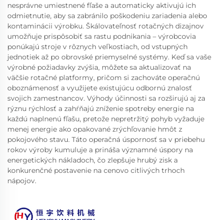
nesprávne umiestnené fľaše a automaticky aktivujú ich
odmietnutie, aby sa zabránilo poškodeniu zariadenia alebo
kontaminácii výrobku. Škálovateľnosť rotačných dizajnov
umožňuje prispôsobiť sa rastu podnikania – výrobcovia
ponúkajú stroje v rôznych veľkostiach, od vstupných
jednotiek až po obrovské priemyselné systémy. Keď sa vaše
výrobné požiadavky zvýšia, môžete sa aktualizovať na
väčšie rotačné platformy, pričom si zachováte operačnú
oboznámenosť a využijete existujúcu odbornú znalosť
svojich zamestnancov. Výhody účinnosti sa rozširujú aj za
rýznu rýchlosť a zahŕňajú zníženie spotreby energie na
každú naplnenú fľašu, pretože nepretržitý pohyb vyžaduje
menej energie ako opakované zrýchľovanie hmôt z
pokojového stavu. Táto operačná úspornosť sa v priebehu
rokov výroby kumuluje a prináša významné úspory na
energetických nákladoch, čo zlepšuje hrubý zisk a
konkurenčné postavenie na cenovo citlivých trhoch
nápojov.