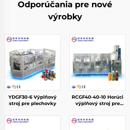
Odporúčania pre nové
výrobky
YDGF30-6 Výplňový
RCGF40-40-10 Horúci
stroj pre plechovky
výplňový stroj pre
džúsy a čaje vo fliaš
PET