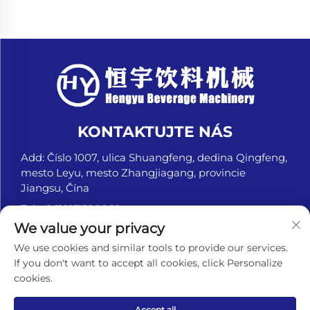
KONTAKTUJTE NÁS
Add: Číslo 1007, ulica Shuangfeng, dedina Qingfeng,
mesto Leyu, mesto Zhangjiagang, provincie
Jiangsu, Čína
Tel.:
+8618151580069
We value your privacy
E-mail:
[email protected]
We use cookies and similar tools to provide our services.
If you don't want to accept all cookies, click Personalize
cookies.
Autorské práva © Zhangjiagang Hengyu Beverage
Machinery Co., Ltd. Všetky práva vyhradené. -
Zásady
ochrany súkromia
Accept all