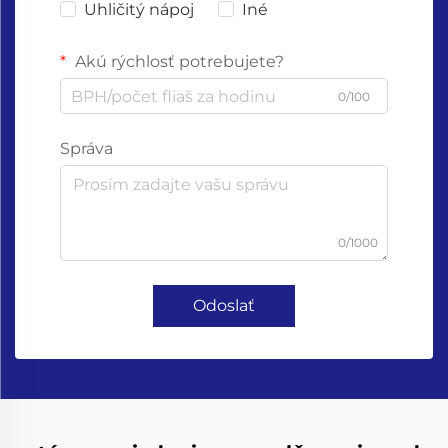
Uhličitý nápoj
Iné
Akú rýchlosť potrebujete?
0/100
Správa
0/1000
Odoslať