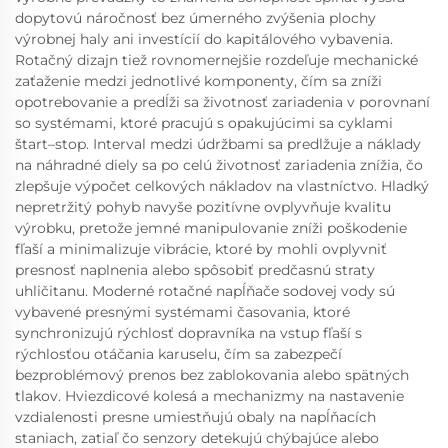
dopytovú náročnosť bez úmerného zvýšenia plochy
výrobnej haly ani investícií do kapitálového vybavenia.
Rotačný dizajn tiež rovnomernejšie rozdeľuje mechanické
zaťaženie medzi jednotlivé komponenty, čím sa zníži
opotrebovanie a predĺži sa životnosť zariadenia v porovnaní
so systémami, ktoré pracujú s opakujúcimi sa cyklami
štart–stop. Interval medzi údržbami sa predlžuje a náklady
na náhradné diely sa po celú životnosť zariadenia znížia, čo
zlepšuje výpočet celkových nákladov na vlastníctvo. Hladký
nepretržitý pohyb navyše pozitívne ovplyvňuje kvalitu
výrobku, pretože jemné manipulovanie zníži poškodenie
fľaší a minimalizuje vibrácie, ktoré by mohli ovplyvniť
presnosť naplnenia alebo spôsobiť predčasnú stratу
uhličitanu. Moderné rotačné napĺňače sodovej vody sú
vybavené presnými systémami časovania, ktoré
synchronizujú rýchlosť dopravníka na vstup fľaší s
rýchlosťou otáčania karuselu, čím sa zabezpečí
bezproblémový prenos bez zablokovania alebo spätných
tlakov. Hviezdicové kolesá a mechanizmy na nastavenie
vzdialenosti presne umiestňujú obaly na napĺňacích
staniach, zatiaľ čo senzory detekujú chýbajúce alebo