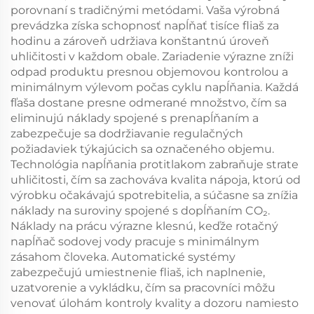
porovnaní s tradičnými metódami. Vaša výrobná
prevádzka získa schopnosť napĺňať tisíce fliaš za
hodinu a zároveň udržiava konštantnú úroveň
uhličitosti v každom obale. Zariadenie výrazne zníži
odpad produktu presnou objemovou kontrolou a
minimálnym výlevom počas cyklu napĺňania. Každá
fľaša dostane presne odmerané množstvo, čím sa
eliminujú náklady spojené s prenapĺňaním a
zabezpečuje sa dodržiavanie regulačných
požiadaviek týkajúcich sa označeného objemu.
Technológia napĺňania protitlakom zabraňuje strate
uhličitosti, čím sa zachováva kvalita nápoja, ktorú od
výrobku očakávajú spotrebitelia, a súčasne sa znížia
náklady na suroviny spojené s dopĺňaním CO₂.
Náklady na prácu výrazne klesnú, keďže rotačný
napĺňač sodovej vody pracuje s minimálnym
zásahom človeka. Automatické systémy
zabezpečujú umiestnenie fliaš, ich naplnenie,
uzatvorenie a vykládku, čím sa pracovníci môžu
venovať úlohám kontroly kvality a dozoru namiesto