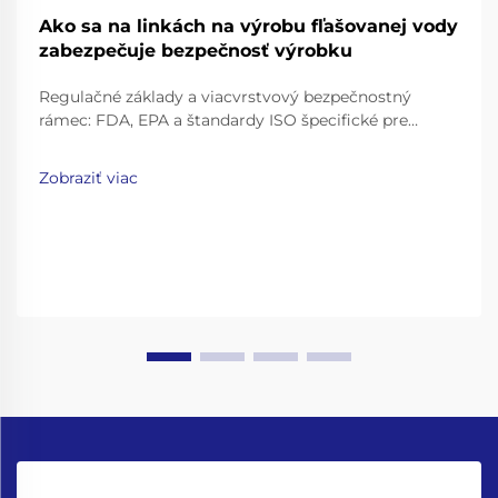
Ako sa na linkách na výrobu fľašovanej vody
zabezpečuje bezpečnosť výrobku
Regulačné základy a viacvrstvový bezpečnostný
rámec: FDA, EPA a štandardy ISO špecifické pre
výrobné linky pre balenú vodu. Priemysel balenej
vody pôsobí v rámci pomerne prísneho súboru
Zobraziť viac
predpisov. Úrad pre potraviny a lieky (FDA) má
takzvané „Dobré výrobné postupy“ (GMP)...