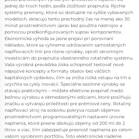
jednej do troch hodín, podľa zložitosti prepnutia. Rýchle
systémy premeny, ktoré sú dostupné na vyššie vybavených
modeloch, skracujú tento prechodný čas na menej ako 30
minút prostredníctvom úprav bez použitia nástrojov a
pomocou predkonfigurovaných súprav komponentov.
Ekonomická výhoda sa jasne prejaví pri porovnaní
nákladov, ktoré sa vyhneme udržiavaním samostatných
napľňovacích línií pre rôzne výrobky, oproti skromným
investíciám do prepnutia všestranného rotačného systému.
Vaša výrobná prevádzka získa schopnosť testovať nové
nápojové koncepty a formáty obalov bez väčších
kapitálových výdavkov, čím sa znížia riziká vstupu na trh a
urýchlia sa cykly inovácií. Špeciálne sezónne výrobky sa
stávajú praktickými – môžete efektívne prepínať medzi
bežnou výrobou a obmedzenými edíciami, ktoré posilňujú
značku a vytvárajú príležitosti pre prémiové ceny. Rotačný
napľňovací stroj na sodovku pokrýva rozsah objemov
prostredníctvom programovateľných nastavení úrovne
naplnenia, ktoré presne dávkujú objemy od 200 ml do 2
litrov a viac, čím zabezpečuje presnosť naplnenia po celom
vašom výrobnom portfóliu. Toto elektronické riadenie