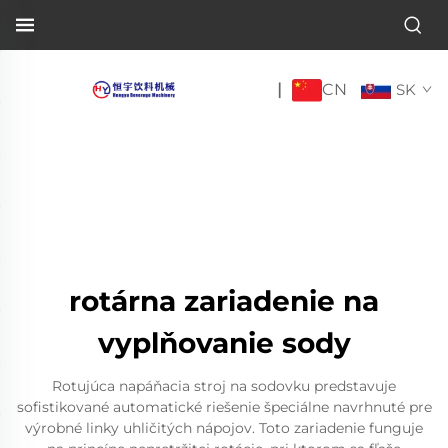
CN
|
SK
rotárna zariadenie na
vyplňovanie sody
Rotujúca napáňacia stroj na sodovku predstavuje
sofistikované automatické riešenie špeciálne navrhnuté pre
výrobné linky uhličitých nápojov. Toto zariadenie funguje