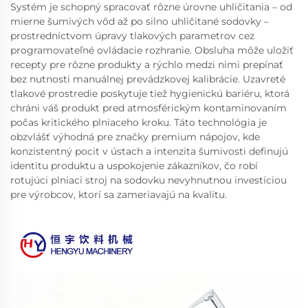
Systém je schopný spracovať rôzne úrovne uhličitania – od
mierne šumivých vôd až po silno uhličitané sodovky –
prostredníctvom úpravy tlakových parametrov cez
programovateľné ovládacie rozhranie. Obsluha môže uložiť
recepty pre rôzne produkty a rýchlo medzi nimi prepínať
bez nutnosti manuálnej prevádzkovej kalibrácie. Uzavreté
tlakové prostredie poskytuje tiež hygienickú bariéru, ktorá
chráni váš produkt pred atmosférickým kontaminovaním
počas kritického plniaceho kroku. Táto technológia je
obzvlášť výhodná pre značky premium nápojov, kde
konzistentný pocit v ústach a intenzita šumivosti definujú
identitu produktu a uspokojenie zákazníkov, čo robí
rotujúci plniaci stroj na sodovku nevyhnutnou investíciou
pre výrobcov, ktorí sa zameriavajú na kvalitu.