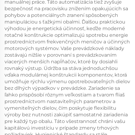
manuálnej práce. Táto automatizácia tiež zvyšuje
bezpečnosť na pracovisku znížením opakujúcich sa
pohybov a potenciálnych zranení spôsobených
manipuláciou s ťažkými obalmi. Ďalšou praktickou
výhodou je energetická účinnosť, keďže moderné
rotačné konštrukcie optimalizujú spotrebu energie
prostredníctvom frekvenčných meničov a účinných
motorových systémov. Vaše prevádzkové náklady
zostávajú nižšie v porovnaní s prevádzkovaním
viacerých menších napĺňačov, ktoré by dosiahli
rovnaký výstup. Údržba sa stáva jednoduchšou
vďaka modulárnej konštrukcii komponentov, ktorá
umožňuje rýchlu výmenu opotrebovateľných dielov
bez dlhých výpadkov v prevádzke. Zariadenie sa
ľahko prispôsobí rôznym veľkostiam a tvarom fliaš
prostredníctvom nastaviteľných parametrov a
vymeniteľných dielov, čím poskytuje flexibilitu
výroby bez nutnosti zakúpiť samostatné zariadenia
pre každý typ obalu. Táto všestrannosť chráni vašu
kapitálovú investíciu v prípade zmeny trhových
požiadaviek. Hygienické štandardy sa stále