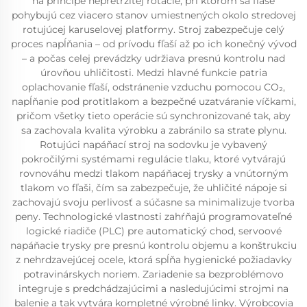
na princípe nepretržitej rotácie, pri ktorom sa fľaše
pohybujú cez viacero stanov umiestnených okolo stredovej
rotujúcej karuselovej platformy. Stroj zabezpečuje celý
proces napĺňania – od prívodu fľaší až po ich konečný vývod
– a počas celej prevádzky udržiava presnú kontrolu nad
úrovňou uhličitosti. Medzi hlavné funkcie patria
oplachovanie fľaší, odstránenie vzduchu pomocou CO₂,
napĺňanie pod protitlakom a bezpečné uzatváranie víčkami,
pričom všetky tieto operácie sú synchronizované tak, aby
sa zachovala kvalita výrobku a zabránilo sa strate plynu.
Rotujúci napáňací stroj na sodovku je vybavený
pokročilými systémami regulácie tlaku, ktoré vytvárajú
rovnováhu medzi tlakom napáňacej trysky a vnútorným
tlakom vo fľaši, čím sa zabezpečuje, že uhličité nápoje si
zachovajú svoju perlivosť a súčasne sa minimalizuje tvorba
peny. Technologické vlastnosti zahŕňajú programovateľné
logické riadiče (PLC) pre automatický chod, servoové
napáňacie trysky pre presnú kontrolu objemu a konštrukciu
z nehrdzavejúcej ocele, ktorá spĺňa hygienické požiadavky
potravinárskych noriem. Zariadenie sa bezproblémovo
integruje s predchádzajúcimi a nasledujúcimi strojmi na
balenie a tak vytvára kompletné výrobné linky. Výrobcovia