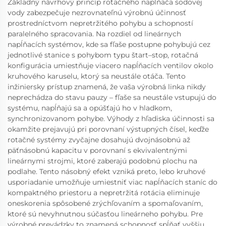
Základný návrhový princíp rotačného napĺňača sodovej
vody zabezpečuje nezrovnateľnú výrobnú účinnosť
prostredníctvom nepretržitého pohybu a schopností
paralelného spracovania. Na rozdiel od lineárnych
napĺňacích systémov, kde sa fľaše postupne pohybujú cez
jednotlivé stanice s pohybom typu štart–stop, rotačná
konfigurácia umiestňuje viacero napĺňacích ventilov okolo
kruhového karuselu, ktorý sa neustále otáča. Tento
inžiniersky prístup znamená, že vaša výrobná linka nikdy
neprechádza do stavu pauzy – fľaše sa neustále vstupujú do
systému, napĺňajú sa a opúšťajú ho v hladkom,
synchronizovanom pohybe. Výhody z hľadiska účinnosti sa
okamžite prejavujú pri porovnaní výstupných čísel, keďže
rotačné systémy zvyčajne dosahujú dvojnásobnú až
päťnásobnú kapacitu v porovnaní s ekvivalentnými
lineárnymi strojmi, ktoré zaberajú podobnú plochu na
podlahe. Tento násobný efekt vzniká preto, lebo kruhové
usporiadanie umožňuje umiestniť viac napĺňacích staníc do
kompaktného priestoru a nepretržitá rotácia eliminuje
oneskorenia spôsobené zrýchľovaním a spomaľovaním,
ktoré sú nevyhnutnou súčasťou lineárneho pohybu. Pre
výrobné prevádzky to znamená schopnosť spĺňať vyššiu