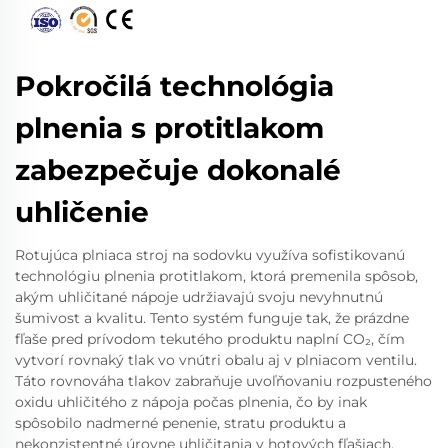
Pokročilá technológia
plnenia s protitlakom
zabezpečuje dokonalé
uhličenie
Rotujúca plniaca stroj na sodovku využíva sofistikovanú
technológiu plnenia protitlakom, ktorá premenila spôsob,
akým uhličitané nápoje udržiavajú svoju nevyhnutnú
šumivost a kvalitu. Tento systém funguje tak, že prázdne
fľaše pred prívodom tekutého produktu naplní CO₂, čím
vytvorí rovnaký tlak vo vnútri obalu aj v plniacom ventilu.
Táto rovnováha tlakov zabraňuje uvoľňovaniu rozpusteného
oxidu uhličitého z nápoja počas plnenia, čo by inak
spôsobilo nadmerné penenie, stratu produktu a
nekonzistentné úrovne uhličitania v hotových fľašiach.