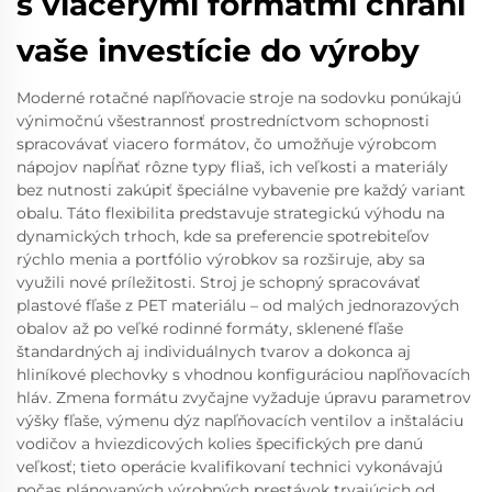
s viacerými formátmi chráni
vaše investície do výroby
Moderné rotačné napľňovacie stroje na sodovku ponúkajú
výnimočnú všestrannosť prostredníctvom schopnosti
spracovávať viacero formátov, čo umožňuje výrobcom
nápojov napĺňať rôzne typy fliaš, ich veľkosti a materiály
bez nutnosti zakúpiť špeciálne vybavenie pre každý variant
obalu. Táto flexibilita predstavuje strategickú výhodu na
dynamických trhoch, kde sa preferencie spotrebiteľov
rýchlo menia a portfólio výrobkov sa rozširuje, aby sa
využili nové príležitosti. Stroj je schopný spracovávať
plastové fľaše z PET materiálu – od malých jednorazových
obalov až po veľké rodinné formáty, sklenené fľaše
štandardných aj individuálnych tvarov a dokonca aj
hliníkové plechovky s vhodnou konfiguráciou napľňovacích
hláv. Zmena formátu zvyčajne vyžaduje úpravu parametrov
výšky fľaše, výmenu dýz napľňovacích ventilov a inštaláciu
vodičov a hviezdicových kolies špecifických pre danú
veľkosť; tieto operácie kvalifikovaní technici vykonávajú
počas plánovaných výrobných prestávok trvajúcich od