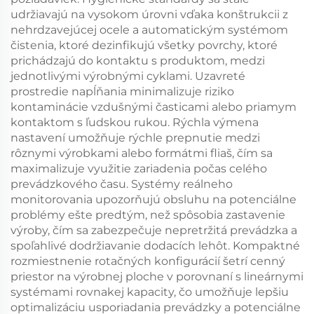
udržiavajú na vysokom úrovni vďaka konštrukcii z
nehrdzavejúcej ocele a automatickým systémom
čistenia, ktoré dezinfikujú všetky povrchy, ktoré
prichádzajú do kontaktu s produktom, medzi
jednotlivými výrobnými cyklami. Uzavreté
prostredie napĺňania minimalizuje riziko
kontaminácie vzdušnými časticami alebo priamym
kontaktom s ľudskou rukou. Rýchla výmena
nastavení umožňuje rýchle prepnutie medzi
rôznymi výrobkami alebo formátmi fliaš, čím sa
maximalizuje využitie zariadenia počas celého
prevádzkového času. Systémy reálneho
monitorovania upozorňujú obsluhu na potenciálne
problémy ešte predtým, než spôsobia zastavenie
výroby, čím sa zabezpečuje nepretržitá prevádzka a
spoľahlivé dodržiavanie dodacích lehôt. Kompaktné
rozmiestnenie rotačných konfigurácií šetrí cenný
priestor na výrobnej ploche v porovnaní s lineárnymi
systémami rovnakej kapacity, čo umožňuje lepšiu
optimalizáciu usporiadania prevádzky a potenciálne