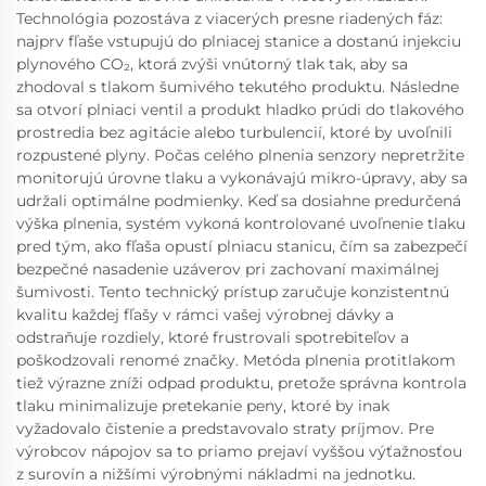
Technológia pozostáva z viacerých presne riadených fáz:
najprv fľaše vstupujú do plniacej stanice a dostanú injekciu
plynového CO₂, ktorá zvýši vnútorný tlak tak, aby sa
zhodoval s tlakom šumivého tekutého produktu. Následne
sa otvorí plniaci ventil a produkt hladko prúdi do tlakového
prostredia bez agitácie alebo turbulencií, ktoré by uvoľnili
rozpustené plyny. Počas celého plnenia senzory nepretržite
monitorujú úrovne tlaku a vykonávajú mikro-úpravy, aby sa
udržali optimálne podmienky. Keď sa dosiahne predurčená
výška plnenia, systém vykoná kontrolované uvoľnenie tlaku
pred tým, ako fľaša opustí plniacu stanicu, čím sa zabezpečí
bezpečné nasadenie uzáverov pri zachovaní maximálnej
šumivosti. Tento technický prístup zaručuje konzistentnú
kvalitu každej fľašy v rámci vašej výrobnej dávky a
odstraňuje rozdiely, ktoré frustrovali spotrebiteľov a
poškodzovali renomé značky. Metóda plnenia protitlakom
tiež výrazne zníži odpad produktu, pretože správna kontrola
tlaku minimalizuje pretekanie peny, ktoré by inak
vyžadovalo čistenie a predstavovalo straty príjmov. Pre
výrobcov nápojov sa to priamo prejaví vyššou výťažnosťou
z surovín a nižšími výrobnými nákladmi na jednotku.