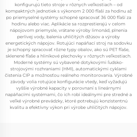
konfigurujú tieto stroje v rôznych veľkostiach – od
kompaktných jednotiek s výkonom 2 000 fľaší za hodinu až
po priemyselné systémy schopné spracovať 36 000 fľaší za
hodinu alebo viac. Aplikácie sa rozprestierajú v celom
nápojovom priemysle, vrátane výroby limonád, plnenia
perlivej vody, balenia uhličitých džúsov a výroby
energetických nápojov. Rotujúci napáňací stroj na sodovku
je schopný spracovať rôzne typy obalov, ako sú PET fľaše,
sklenené fľaše a hliníkové plechovky v rôznych veľkostiach.
Moderné systémy sú vybavené dotykovými ľudsko-
strojovými rozhraniami (HMI), automatickými cyklami
čistenia CIP a možnosťou reálneho monitorovania. Výrobné
závody volia rotujúce konfigurácie vtedy, keď vyžadujú
vyššie výrobné kapacity v porovnaní s lineárnymi
napáňacími systémami, čo ich robí ideálnymi pre stredné a
veľké výrobné prevádzky, ktoré potrebujú konzistentnú
kvalitu a efektívny výkon pri výrobe uhličitých nápojov.