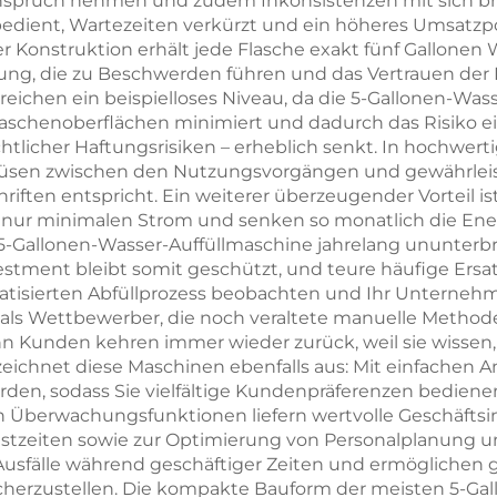
 Anspruch nehmen und zudem Inkonsistenzen mit sich b
dient, Wartezeiten verkürzt und ein höheres Umsatzp
r Konstruktion erhält jede Flasche exakt fünf Gallonen
llung, die zu Beschwerden führen und das Vertrauen d
reichen ein beispielloses Niveau, da die 5-Gallonen-Wa
aschenoberflächen minimiert und dadurch das Risiko e
licher Haftungsrisiken – erheblich senkt. In hochwert
ldüsen zwischen den Nutzungsvorgängen und gewährleist
iften entspricht. Ein weiterer überzeugender Vorteil is
n nur minimalen Strom und senken so monatlich die Ener
5-Gallonen-Wasser-Auffüllmaschine jahrelang ununterb
stment bleibt somit geschützt, und teure häufige Ersat
matisierten Abfüllprozess beobachten und Ihr Unterneh
als Wettbewerber, die noch veraltete manuelle Methoden
nn Kunden kehren immer wieder zurück, weil sie wissen,
t zeichnet diese Maschinen ebenfalls aus: Mit einfache
en, sodass Sie vielfältige Kundenpräferenzen bedienen
n Überwachungsfunktionen liefern wertvolle Geschäftsi
nlastzeiten sowie zur Optimierung von Personalplanun
sfälle während geschäftiger Zeiten und ermöglichen ge
cherzustellen. Die kompakte Bauform der meisten 5-Ga