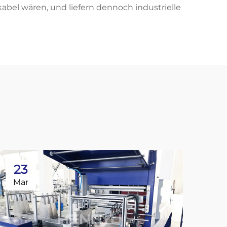
kabel wären, und liefern dennoch industrielle
23
2
Mar
Ma