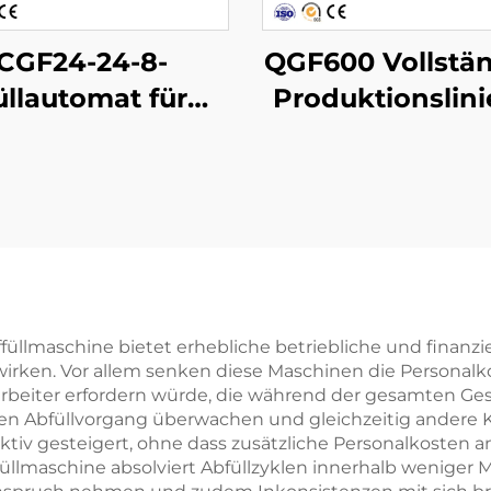
CGF24-24-8-
QGF600 Vollstä
üllautomat für
Produktionslini
asser in PET-
3-in-1-Wasserfä
Flaschen
üllmaschine bietet erhebliche betriebliche und finanziell
rken. Vor allem senken diese Maschinen die Personalko
rbeiter erfordern würde, die während der gesamten Gesc
 den Abfüllvorgang überwachen und gleichzeitig and
ektiv gesteigert, ohne dass zusätzliche Personalkosten a
üllmaschine absolviert Abfüllzyklen innerhalb weniger