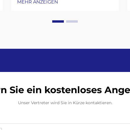
MEHR ANZEIGEN
schaltet nicht ein: Überprüfung der
Hauptstromversorgung,
Sicherungen und Not-Aus-
Schaltung. Wenn die
Dosenfüllmaschine überhaupt nicht
startet, ist als Erstes zu prüfen, ob
die Hauptstromversorgung ...
n Sie ein kostenloses Ang
Unser Vertreter wird Sie in Kürze kontaktieren.