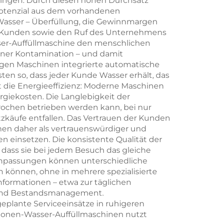
ringen. Durch diesen hohen Durchsatz
otenzial aus dem vorhandenen
 Wasser – Überfüllung, die Gewinnmargen
er Kunden sowie den Ruf des Unternehmens
sser-Auffüllmaschine den menschlichen
iner Kontamination – und damit
igen Maschinen integrierte automatische
en so, dass jeder Kunde Wasser erhält, das
t die Energieeffizienz: Moderne Maschinen
giekosten. Die Langlebigkeit der
rochen betrieben werden kann, bei nur
zkäufe entfallen. Das Vertrauen der Kunden
men daher als vertrauenswürdiger und
 einsetzen. Die konsistente Qualität der
 dass sie bei jedem Besuch das gleiche
n Anpassungen können unterschiedliche
 können, ohne in mehrere spezialisierte
nformationen – etwa zur täglichen
g und Bestandsmanagement.
plante Serviceeinsätze in ruhigeren
llonen-Wasser-Auffüllmaschinen nutzt