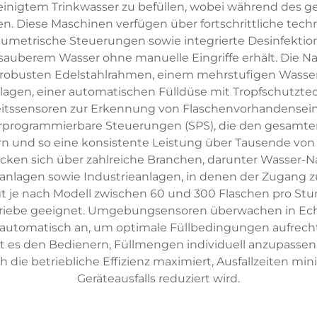
inigtem Trinkwasser zu befüllen, wobei während des g
n. Diese Maschinen verfügen über fortschrittliche tec
lumetrische Steuerungen sowie integrierte Desinfektion
auberem Wasser ohne manuelle Eingriffe erhält. Die N
obusten Edelstahlrahmen, einem mehrstufigen Wassera
nlagen, einer automatischen Fülldüse mit Tropfschutzte
itssensoren zur Erkennung von Flaschenvorhandensein 
programmierbare Steuerungen (SPS), die den gesamte
ern und so eine konsistente Leistung über Tausende von
cken sich über zahlreiche Branchen, darunter Wasser-N
lagen sowie Industrieanlagen, in denen der Zugang z
liegt je nach Modell zwischen 60 und 300 Flaschen pro St
etriebe geeignet. Umgebungsensoren überwachen in Ech
automatisch an, um optimale Füllbedingungen aufrecht
 es den Bedienern, Füllmengen individuell anzupassen, 
die betriebliche Effizienz maximiert, Ausfallzeiten min
Geräteausfalls reduziert wird.