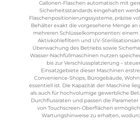
Gallonen-Flaschen automatisch mit gere
Sicherheitsstandards eingehalten werde
Flaschenpositionierungssysteme, präzise vo
Behälter exakt die vorgesehene Menge an s
mehreren Schlüsselkomponenten: einem r
Aktivkohlefiltern und UV-Sterilisationsa
Überwachung des Betriebs sowie Sicherhe
Wasser-Nachfüllmaschinen nutzen speicher
bis zur Verschlussplatzierung – steu
Einsatzgebiete dieser Maschinen erstre
Convenience-Shops, Bürogebäude, Wohnan
essentiell ist. Die Kapazität der Maschine 
als auch für hochvolumige gewerbliche B
Durchflussraten und passen die Parameter 
von Touchscreen-Oberflächen ermöglicht
Wartungshinweise zu erhalten, wodurch 