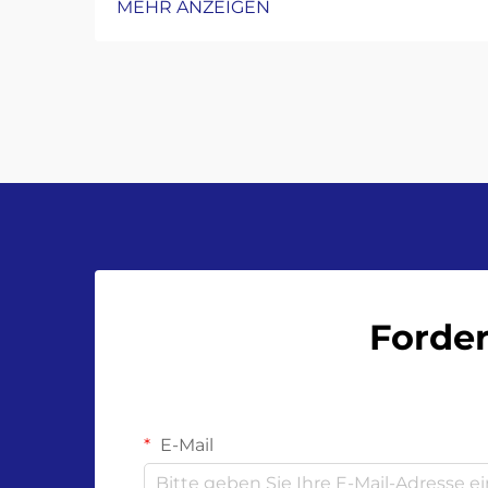
MEHR ANZEIGEN
isobare und Kolben-
Dosenfüllmaschinen: Abwägung
zwischen Geschwindigkeit und
Präzision. Schwerkraftfüller eignen
sich gut für empfindliche Getränke
wie Saft und verarbeiten etwa 20 bis
36 Flaschen pro Minute …
Forder
E-Mail