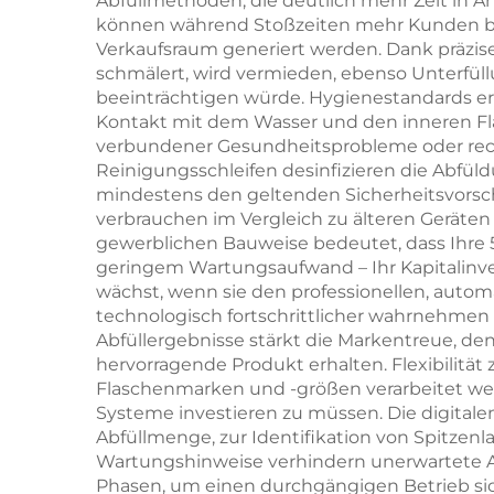
Abfüllmethoden, die deutlich mehr Zeit in
können während Stoßzeiten mehr Kunden be
Verkaufsraum generiert werden. Dank präzise
schmälert, wird vermieden, ebenso Unterfü
beeinträchtigen würde. Hygienestandards er
Kontakt mit dem Wasser und den inneren Fl
verbundener Gesundheitsprobleme oder recht
Reinigungsschleifen desinfizieren die Abfü
mindestens den geltenden Sicherheitsvorschr
verbrauchen im Vergleich zu älteren Geräte
gewerblichen Bauweise bedeutet, dass Ihre 
geringem Wartungsaufwand – Ihr Kapitalinve
wächst, wenn sie den professionellen, auto
technologisch fortschrittlicher wahrnehmen 
Abfüllergebnisse stärkt die Markentreue, de
hervorragende Produkt erhalten. Flexibilitä
Flaschenmarken und -größen verarbeitet werd
Systeme investieren zu müssen. Die digitale
Abfüllmenge, zur Identifikation von Spitze
Wartungshinweise verhindern unerwartete Au
Phasen, um einen durchgängigen Betrieb si