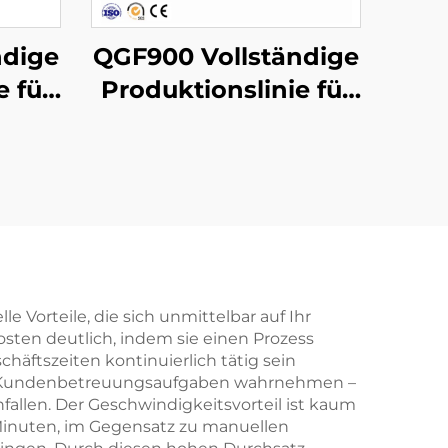
ndige
QGF900 Vollständige
e für
Produktionslinie für
sser
3-in-1-Wasserfässer
e Vorteile, die sich unmittelbar auf Ihr
sten deutlich, indem sie einen Prozess
häftszeiten kontinuierlich tätig sein
ere Kundenbetreuungsaufgaben wahrnehmen –
nfallen. Der Geschwindigkeitsvorteil ist kaum
 Minuten, im Gegensatz zu manuellen