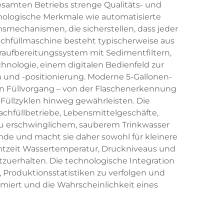
esamten Betriebs strenge Qualitäts- und
hnologische Merkmale wie automatisierte
smechanismen, die sicherstellen, dass jeder
achfüllmaschine besteht typischerweise aus
ufbereitungssystem mit Sedimentfiltern,
chnologie, einem digitalen Bedienfeld zur
und -positionierung. Moderne 5-Gallonen-
n Füllvorgang – von der Flaschenerkennung
 Füllzyklen hinweg gewährleisten. Die
achfüllbetriebe, Lebensmittelgeschäfte,
u erschwinglichem, sauberem Trinkwasser
unde und macht sie daher sowohl für kleinere
tzeit Wassertemperatur, Druckniveaus und
zuerhalten. Die technologische Integration
Produktionsstatistiken zu verfolgen und
imiert und die Wahrscheinlichkeit eines