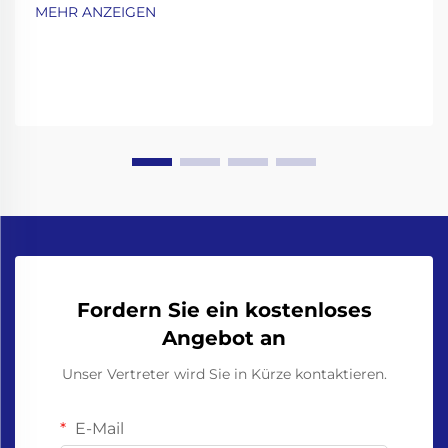
Kohlensäurehaltige Getränke wie Limonade,
MEHR ANZEIGEN
Sprudelwasser und Bier erfordern schonende
Abfüllverfahren, um die Kohlensäure zu bewahren
und gleichzeitig ein Überlaufen oder Schaumbildung
zu vermeiden...
Fordern Sie ein kostenloses
Angebot an
Unser Vertreter wird Sie in Kürze kontaktieren.
E-Mail