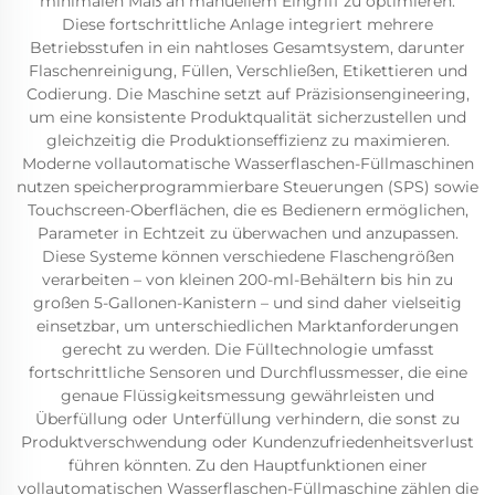
minimalen Maß an manuellem Eingriff zu optimieren.
Diese fortschrittliche Anlage integriert mehrere
Betriebsstufen in ein nahtloses Gesamtsystem, darunter
Flaschenreinigung, Füllen, Verschließen, Etikettieren und
Codierung. Die Maschine setzt auf Präzisionsengineering,
um eine konsistente Produktqualität sicherzustellen und
gleichzeitig die Produktionseffizienz zu maximieren.
Moderne vollautomatische Wasserflaschen-Füllmaschinen
nutzen speicherprogrammierbare Steuerungen (SPS) sowie
Touchscreen-Oberflächen, die es Bedienern ermöglichen,
Parameter in Echtzeit zu überwachen und anzupassen.
Diese Systeme können verschiedene Flaschengrößen
verarbeiten – von kleinen 200-ml-Behältern bis hin zu
großen 5-Gallonen-Kanistern – und sind daher vielseitig
einsetzbar, um unterschiedlichen Marktanforderungen
gerecht zu werden. Die Fülltechnologie umfasst
fortschrittliche Sensoren und Durchflussmesser, die eine
genaue Flüssigkeitsmessung gewährleisten und
Überfüllung oder Unterfüllung verhindern, die sonst zu
Produktverschwendung oder Kundenzufriedenheitsverlust
führen könnten. Zu den Hauptfunktionen einer
vollautomatischen Wasserflaschen-Füllmaschine zählen die