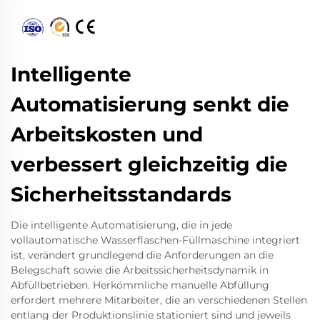
Intelligente
Automatisierung senkt die
Arbeitskosten und
verbessert gleichzeitig die
Sicherheitsstandards
Die intelligente Automatisierung, die in jede
vollautomatische Wasserflaschen-Füllmaschine integriert
ist, verändert grundlegend die Anforderungen an die
Belegschaft sowie die Arbeitssicherheitsdynamik in
Abfüllbetrieben. Herkömmliche manuelle Abfüllung
erfordert mehrere Mitarbeiter, die an verschiedenen Stellen
entlang der Produktionslinie stationiert sind und jeweils