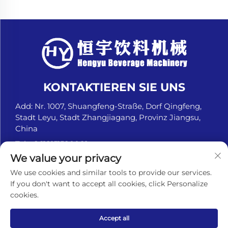
KONTAKTIEREN SIE UNS
Add: Nr. 1007, Shuangfeng-Straße, Dorf Qingfeng,
Stadt Leyu, Stadt Zhangjiagang, Provinz Jiangsu,
China
Tel.:
+8618151580069
We value your privacy
E-Mail:
[email protected]
We use cookies and similar tools to provide our services.
If you don't want to accept all cookies, click Personalize
cookies.
Urheberrechte © Zhangjiagang Hengyu Beverage
Machinery Co., Ltd. Alle Rechte vorbehalten. -
Datenschutzrichtlinie
Accept all