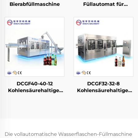
Bierabfüllmaschine
Füllautomat für
Wasser in PET-
Flaschen
DCGF40-40-12
DCGF32-32-8
Kohlensäurehaltige-
Kohlensäurehaltige-
Softdrink-
Softdrink-
Abfüllmaschine
Abfüllmaschine
Die vollautomatische Wasserflaschen-Füllmaschine