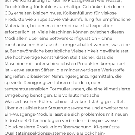
Schwerkraftfüllung für dünne Flüssigkeiten wie Wasser,
Druckfüllung für kohlensäurehaltige Getränke, bei denen
CO₂ erhalten bleiben muss, Kolbenfüllung für viskose
Produkte wie Sirupe sowie Vakuumfüllung für empfindliche
Materialien, bei denen eine minimale Luftexposition
erforderlich ist. Viele Maschinen können zwischen diesen
Modi allein über eine Softwarekonfiguration – ohne
mechanischen Austausch – umgeschaltet werden, was eine
außergewöhnliche betriebliche Vielseitigkeit gewährleistet.
Die hochwertige Konstruktion stellt sicher, dass die
Maschine mit unterschiedlichsten Produkten kompatibel
ist – etwa sauren Säften, die minderwertigere Werkstoffe
angreifen, ölbasierten Nahrungsergänzungsmitteln, die
spezielle Reinigungsverfahren erfordern, oder
temperatursensiblen Formulierungen, die eine klimatisierte
Umgebung benötigen. Die vollautomatische
Wasserflaschen-Füllmaschine ist zukunftsfähig gestaltet:
Über aktualisierbare Steuerungssysteme und erweiterbare
Ein-/Ausgangs-Module lässt sie sich problemlos mit neuen
Industrie-4.0-Technologien verbinden – beispielsweise
Cloud-basierte Produktionsüberwachung, KI-gestützte
Qualitätsinspektionssysteme sowie Blockchain-