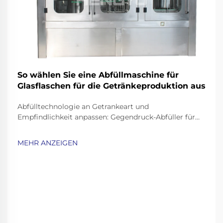
So wählen Sie eine Abfüllmaschine für
Glasflaschen für die Getränkeproduktion aus
Abfülltechnologie an Getrankeart und
Empfindlichkeit anpassen: Gegendruck-Abfüller für
kohlensäurehaltige Getränke und Bier.
Kohlensäurehaltige Getränke wie Limonade,
MEHR ANZEIGEN
Sprudelwasser und Bier erfordern schonende
Abfüllverfahren, um die Kohlensäure zu bewahren
und gleichzeitig ein Überlaufen oder Schaumbildung
zu vermeiden...