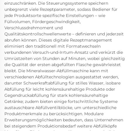
einzuschränken. Die Steuerungssysteme speichern
unbegrenzt viele Rezeptparameter, sodass Bediener für
jede Produktsorte spezifische Einstellungen – wie
Füllvolumen, Fördergeschwindigkeit,
Verschlussdrehmoment und
Qualitätskontrollschwellenwerte – definieren und jederzeit
abrufen können. Dieses digitale Rezeptmanagement
eliminiert den traditionell mit Formatwechseln
verbundenen Versuch-und-Irrtum-Ansatz und verkürzt die
Umrüstzeiten von Stunden auf Minuten, wobei gleichzeitig
die Qualität der ersten abgefüllten Flasche gewährleistet
bleibt. Die Mineralwasser-Abfüllmaschine kann mit
verschiedenen Abfülltechnologien ausgestattet werden,
darunter Schwerkraftabfüllung für stilles Wasser, isobare
Abfüllung für leicht kohlensäurehaltige Produkte oder
Gegendruckabfüllung für stark kohlensäurehaltige
Getränke; zudem bieten einige fortschrittliche Systeme
austauschbare Abfüllventilblöcke, um unterschiedliche
Produktmerkmale zu berücksichtigen. Modulare
Erweiterungsmöglichkeiten bedeuten, dass Unternehmen
bei steigendem Produktionsbedarf weitere Abfüllköpfe