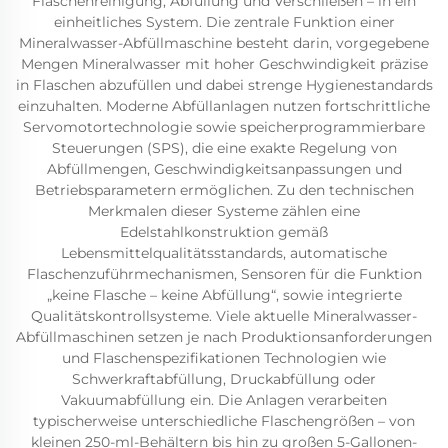
Flaschenreinigung, Abfüllung und Verschließen – in ein
einheitliches System. Die zentrale Funktion einer
Mineralwasser-Abfüllmaschine besteht darin, vorgegebene
Mengen Mineralwasser mit hoher Geschwindigkeit präzise
in Flaschen abzufüllen und dabei strenge Hygienestandards
einzuhalten. Moderne Abfüllanlagen nutzen fortschrittliche
Servomotortechnologie sowie speicherprogrammierbare
Steuerungen (SPS), die eine exakte Regelung von
Abfüllmengen, Geschwindigkeitsanpassungen und
Betriebsparametern ermöglichen. Zu den technischen
Merkmalen dieser Systeme zählen eine
Edelstahlkonstruktion gemäß
Lebensmittelqualitätsstandards, automatische
Flaschenzuführmechanismen, Sensoren für die Funktion
„keine Flasche – keine Abfüllung“, sowie integrierte
Qualitätskontrollsysteme. Viele aktuelle Mineralwasser-
Abfüllmaschinen setzen je nach Produktionsanforderungen
und Flaschenspezifikationen Technologien wie
Schwerkraftabfüllung, Druckabfüllung oder
Vakuumabfüllung ein. Die Anlagen verarbeiten
typischerweise unterschiedliche Flaschengrößen – von
kleinen 250-ml-Behältern bis hin zu großen 5-Gallonen-