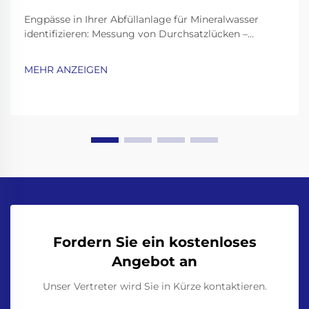
Engpässe in Ihrer Abfüllanlage für Mineralwasser
identifizieren: Messung von Durchsatzlücken –
Abfüllgeschwindigkeit, Rüstzeit und OEE-Analyse. Um
zu verstehen, wo die Produktion hinter den
MEHR ANZEIGEN
Erwartungen zurückbleibt, sollten Sie drei
wesentliche Leistungskennzahlen betrachten.
Beginnen Sie damit, die...
Fordern Sie ein kostenloses
Angebot an
Unser Vertreter wird Sie in Kürze kontaktieren.