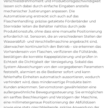
Verschließdrehmoment und Produktionsgeschwindigkeit
lassen sich dabei durch einfache Eingaben anstelle
mechanischer Justierungen anpassen. Die
Automatisierung erstreckt sich auch auf das
Flaschenhandling: präzise getaktete Förderbänder und
Sternräder leiten die Behälter nahtlos durch jede
Produktionsstufe, ohne dass eine manuelle Positionierung
erforderlich ist. Sensoren, die an verschiedenen Stellen der
Wasserabfüll- und Verschließmaschine angebracht sind,
überwachen kontinuierlich den Betrieb – sie erkennen das
Vorhandensein von Flaschen, verifizieren die Füllstände,
bestätigen die korrekte Kappeplatzierung und prüfen in
Echtzeit die Dichtigkeit der Versiegelung. Sobald das
System Abweichungen von den vorgegebenen Parametern
feststellt, alarmiert es die Bediener sofort und kann
fehlerhafte Einheiten automatisch aussortieren, wodurch
verhindert wird, dass minderwertige Produkte beim
Kunden ankommen. Servomotoren gewährleisten eine
außergewöhnliche Bewegungssteuerung: Sie ermöglichen
ein sanftes Beschleunigen und Verzögern der Maschine,
eine millimetergenaue Positionierung der Abfülldüsen
sowie eine stets gleichbleibende, präzise Anwendung der