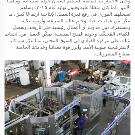
وحتى الاختبارات السابقة للتسليم لضمان جودة استثنائية. وسلّمنا
الآلتين كما كان متفقًا عليه بحلول نهاية عام ٢٠٢٥، وساهم
تشغيلهما الفوري في رفع قدرة العميل الإنتاجية ارتفاعًا كبيرًا، ما
مكّن من عمليات تعبئة وختم عالية السرعة، وأوتوماتيكية،
ومستقرة، دون حدوث أي أعطال رئيسية حتى تاريخه. وبفضل
الكفاءة المُحسَّنة وجودة المنتج المتسقة، تمكّن العميل من الحفاظ
بثبات على مركزه القيادي في السوق المحلي، مما عزّز شراكتنا
الاستراتيجية طويلة الأمد، وأبرز قوة معداتنا وخدماتنا الخاصة
بقطاع المشروبات.