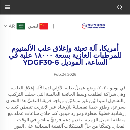
الصين
AR
|
أمريكا، آلة تعبئة وإغلاق علب الألمنيوم
للمرطبات الغازية بسعة ١٨٠٠٠ علبة في
الساعة، الموديل YDGF30-6
Feb.24.2026
في يونيو ٢٠٢٠، وضع عميلٌ طلبه الأوّلي لدينا لآلة إغلاق العلب،
وهي شراكة انطلقت وسط الجائحة العالمية التي جعلت التركيب
والتشغيل الميدانيَّين غير ممكنَيْن. وواجه فريقنا التقنيُّ هذا التحديَ
بسرعةٍ، وطوّر خطةً تفصيليةً للإرشاد عبر الإنترنت تتضمّن كتيبات
إرشادية خطوةً بخطوة وموارد فيديو، كما حاذى ساعات عمله مع
منطقة العميل الزمنية لتقديم دعمٍ فرديٍّ مباشرٍ في الوقت
الفعلي. وتمكّنا من حلِّ المشكلات التقنية الميدانية على الفور