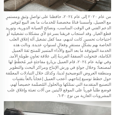
من عام ٢٠٢٠ إلى عام ٢٠٢٤، حافظنا على تواصلٍ وثيقٍ ومستمرٍ
مع العميل، وأسسنا قناةً مخصصةً للخدمات ما بعد البيع لتوفير
الدعم الفني في الوقت المناسب، ونصائح الصيانة الدورية، وتوريد
قطع الغيار. وقد استجاب فريقنا بسرعةٍ لأي مشكلات تشغيلية أو
احتياجات تحسينٍ كانت لديهم، مما كفل تشغيل آلة إغلاق العلب
الخاصة بهم بشكلٍ مستقرٍ وفعالٍ لسنواتٍ عديدة. ونالت هذه
الخدمة الموثوقة ما بعد البيع والأداء المتميز للمنتج ثقةَ العميل
الكاملة، فتحولت الصفقةُ الفرديةُ إلى علاقة تعاونٍ طويلة الأمد.
وفي نهاية عام ٢٠٢٤، قام العميل بزيارةٍ مفاجئةٍ غير مُخطَّطٍ لها
لمصنعنا؛ وخلال جولةٍ في ورش الإنتاج ومراكز البحث والتطوير
ومنطقة العروض التوضيحية لدينا، وكذلك خلال التبادلات المعمَّقة
حول خطط توسيع إنتاجهم، أُعجب العميل إعجاباً بالغاً بتقنيات
التصنيع المتقدمة التي نمتلكها وبالحلول المُصمَّمة خصيصاً لهم،
فوضع طلباً فورياً على الموقع لآليتين من آلات تعبئة وإغلاق علب
المشروبات الغازية من نوع ٣٠-٦.