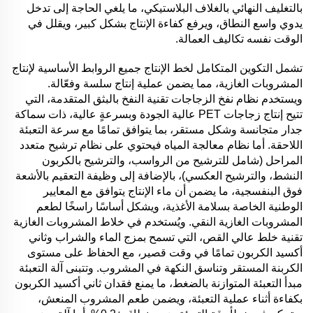
بالتغليف النهائي بالغلاف البلاستيكي، ما يلغي الحاجة إلى تدخل
يدوي واسع النطاق، ويرفع كفاءة الإنتاج بشكل كبير، ويقلل في
الوقت نفسه تكاليف العمالة.
تشمل التكوين المتكامل لخط الإنتاج جميع الروابط الأساسية لإنتاج
المشروبات الغازية، مما يضمن عملية إنتاج سلسة وفعّالة.
ويستخدم نظام نفخ الزجاجات تقنية النفخ بالبثق المتقدمة، التي
تتيح إنتاج زجاجات PET عالية الجودة وبسرعةٍ عالية، ذات سماكة
جدار متجانسة وشكل مستقر، بما يتوافق تمامًا مع سرعة التعبئة
اللاحقة. أما نظام معالجة المياه فيحتوي على نظام ترشيح متعدد
المراحل (شامل للترشيح من الرواسب، والترشيح بالكربون
النشط، والترشيح العكسي)، بالإضافة إلى وظيفة التعقيم بالأشعة
فوق البنفسجية، ما يضمن أن ماء الإنتاج يتوافق مع المعايير
الوطنية الخاصة بسلامة الأغذية، ويشكل أساسًا راسخًا لطعم
المشروبات الغازية النقي. ويُستخدم في خلاط المشروبات الغازية
تقنية خلط عالي القص، التي تسمح بمزج الماء والشراب وثاني
أكسيد الكربون تمامًا في وقت قصير، مع الحفاظ على مستوى
الكربنة المستقر وتناسق النكهة في المشروب. وتتبنى آلة التعبئة
مبدأ التعبئة المتوازنة بالضغط، ما يمنع فقدان ثاني أكسيد الكربون
بكفاءة أثناء عملية التعبئة، ويضمن طعم المشروب المنعش،