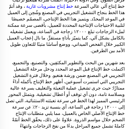
خط إنتاج آلي عالي السرعة
خط إنتاج مشروبات غازية
، وقد أتمّ
هذا الخط بنجاح التشغيل التجريبي في المصنع وشُحِن إلى العميل
في الموعد المحدّد. ويتميز هذا الخط الإنتاجي، المصمّم خصيصًا
لتلبية الاحتياجات الإنتاجية المحددة للعميل، بأقصى سرعة ممكنة
لملء الزجاجات تبلغ ١٢٠٠٠ زجاجة في الساعة، ويعمل تشغيله
بالكامل بشكل آلي، كما يتميّز بأداءٍ مستقرٍّ، ما نال إعجاب العميل
الكبير خلال الفحص الميداني، ووضع أساسًا متينًا للتعاون طويل
الأمد بين الطرفين.
بعد شهرين من البحث والتطوير المكثفِين، والتصنيع، والتجميع،
اكتملت خط الإنتاج قبل الموعد المحدد ودخل مرحلة التشغيل
التجريبي في المصنع ضمن ورشة هنغيو. وخلال فترة التشغيل
التجريبي التي استمرت أسبوعين، أظهر خط الإنتاج بأكمله أداءً
ممتازًا: حيث جرى تشغيل عملية التعبئة والتغليف بسرعة عالية
وبسلاسة تامة، دون أي توقف أو أعطال تشغيلية. ويتمثل المحور
الرئيسي المميز لهذا الخط في سرعة تعبئته الاستثنائية، التي تصل
إلى ١٢٠٠٠ زجاجة في الساعة، أي بنسبة تزيد ٢٠٪ عن سرعة
خط الإنتاج الأصلي الخاص بالعميل، مما يلبي متطلبات الإنتاج
الضخم خلال مواسم الذروة. علاوةً على ذلك، يحقّق الخط أتمّةً
كاملةً تشمل جميع المراحل بدءًا من نفخ الزجاجات وانتهاءً