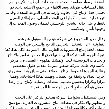
باستخدام مواد مقاومة للصدمات ومضادة للرطوبة لتكييفها مع
النقل لمسافات طويلة. وبعد الانتهاء من جميع الاستعدادات، تم
تحميل خط الإنتاج في الحاوية وإرساله في الموعد المحدد. وقد تم
تتبع عملية الشحن بأكملها في الوقت الفعلي، مع إطلاع العميل
بانتظام على حالة الشحن اللوجستي لضمان وصول المعدات إلى
وجهتها بأمانٍ وسلاسة.
وقال مدير المشروع في شركة هينغيو المسؤول عن هذه
التعاونية: «إن التشغيل التجريبي الناجح والشحن في الوقت
المحدد لخط إنتاج المشروبات الغازية عالي السرعة الآلي هذا، يُعَدّ
نتيجةً للجهود المشتركة التي بذلتها فرق البحث والتطوير والإنتاج
والخدمات اللوجستية لدينا. وتمسّكًا بمفهوم «العميل في مركز
الاهتمام»، ظلت شركة هينغيو ملتزمةً بتقديم حلولٍ مخصصةٍ
وعالية الجودة لخطوط الإنتاج للعملاء. وفي سياق هذا المشروع،
أجرينا اتصالاتٍ وثيقةً مع العميل، وفهمنا تمامًا احتياجاته، وقمنا
مرارًا وتكرارًا بتحسين تصميم المعدات وعملية الإنتاج. وإن رضا
العميل هو أكبر حافزٍ لتطورنا وتحسننا المستمر.»
وفي المستقبل، ستواصل شركة هينغيو التركيز على البحث
والتطوير والابتكار في معدات إنتاج المشروبات الغازية، مع دمج
تقنيات أكثر ذكاءً وصداقةً للبيئة في تصميم المنتجات. فسواءً كانت